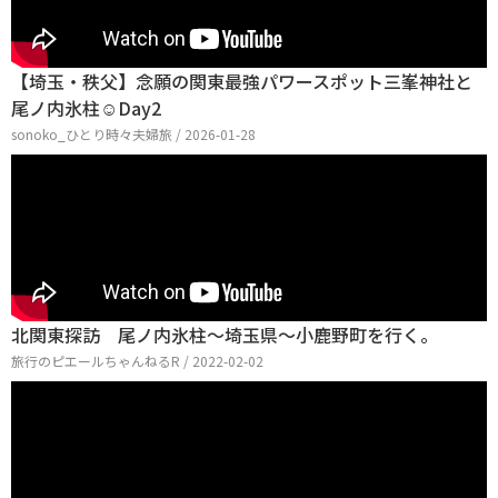
【埼玉・秩父】念願の関東最強パワースポット三峯神社と
尾ノ内氷柱☺Day2
sonoko_ひとり時々夫婦旅 / 2026-01-28
北関東探訪 尾ノ内氷柱～埼玉県～小鹿野町を行く。
旅行のピエールちゃんねるR / 2022-02-02