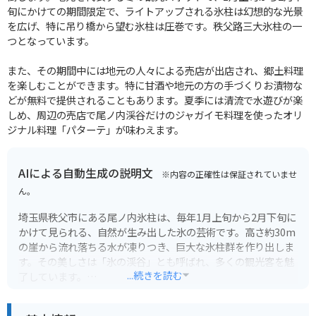
旬にかけての期間限定で、ライトアップされる氷柱は幻想的な光景
を広げ、特に吊り橋から望む氷柱は圧巻です。秩父路三大氷柱の一
つとなっています。
また、その期間中には地元の人々による売店が出店され、郷土料理
を楽しむことができます。特に甘酒や地元の方の手づくりお漬物な
どが無料で提供されることもあります。夏季には清流で水遊びが楽
しめ、周辺の売店で尾ノ内渓谷だけのジャガイモ料理を使ったオリ
ジナル料理「パターテ」が味わえます。
AIによる自動生成の説明文
※内容の正確性は保証されていませ
ん。
埼玉県秩父市にある尾ノ内氷柱は、毎年1月上旬から2月下旬に
かけて見られる、自然が生み出した氷の芸術です。高さ約30m
の崖から流れ落ちる水が凍りつき、巨大な氷柱群を作り出しま
す。その美しさは「氷の渓谷」とも呼ばれ、多くの観光客を魅
...続きを読む
了しています。
尾ノ内氷柱へのアクセスは、車または公共交通機関がありま