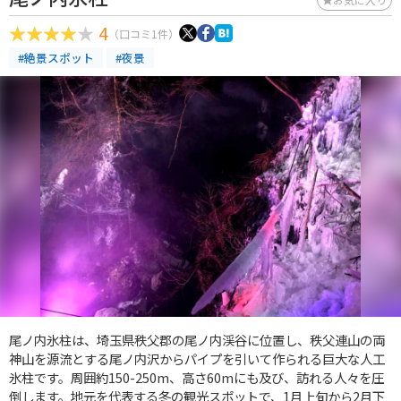
4
（口コミ1件）
#絶景スポット
#夜景
尾ノ内氷柱は、埼玉県秩父郡の尾ノ内渓谷に位置し、秩父連山の両
神山を源流とする尾ノ内沢からパイプを引いて作られる巨大な人工
氷柱です。周囲約150-250m、高さ60mにも及び、訪れる人々を圧
倒します。地元を代表する冬の観光スポットで、1月上旬から2月下