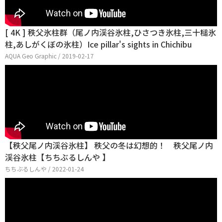
[ 4K ] 秩父氷柱群（尾ノ内渓谷氷柱,ひさつき氷柱,三十槌氷
柱,あしがくぼの氷柱）Ice pillar's sights in Chichibu
AQUA Geo Graphic / 2019-02-17
【秩父尾ノ内渓谷氷柱】 秩父の冬は幻想的！ 秩父尾ノ内
渓谷氷柱【ちちぶるしんや 】
ちちぶるしんや / 2022-01-24