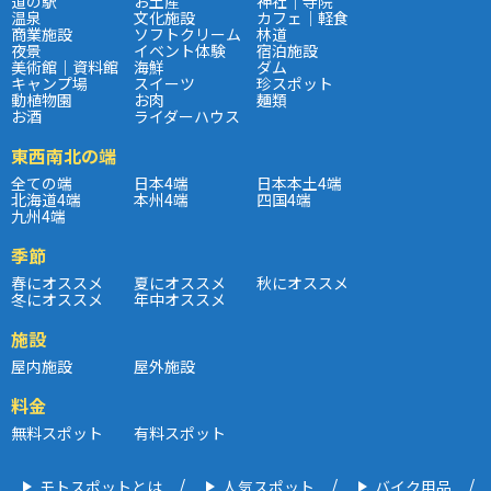
道の駅
お土産
神社｜寺院
温泉
文化施設
カフェ｜軽食
商業施設
ソフトクリーム
林道
夜景
イベント体験
宿泊施設
美術館｜資料館
海鮮
ダム
キャンプ場
スイーツ
珍スポット
動植物園
お肉
麺類
お酒
ライダーハウス
東西南北の端
全ての端
日本4端
日本本土4端
北海道4端
本州4端
四国4端
九州4端
季節
春にオススメ
夏にオススメ
秋にオススメ
冬にオススメ
年中オススメ
施設
屋内施設
屋外施設
料金
無料スポット
有料スポット
モトスポットとは
人気スポット
バイク用品