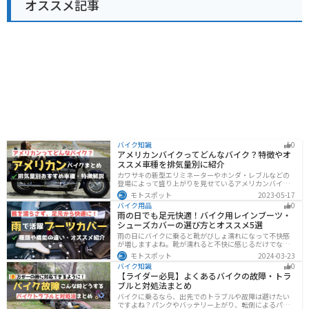
オススメ記事
バイク知識
0
アメリカンバイクってどんなバイク？特徴やオ
ススメ車種を排気量別に紹介
カワサキの新型エリミネーターやホンダ・レブルなどの
登場によって盛り上がりを見せているアメリカンバイ
ク。スタイリッシュに乗れることはもちろん、ツーリン
モトスポット
2023-05-17
グや通学通勤もこなせるアメリカンバイクの特徴や、オ
バイク用品
0
ススメの車種についてご紹介します！
雨の日でも足元快適！バイク用レインブーツ・
シューズカバーの選び方とオススメ5選
雨の日にバイクに乗ると靴がびしょ濡れになって不快感
が増しますよね。靴が濡れると不快に感じるだけでなく
操作性にも影響が出るので事故の原因にもなります。ブ
モトスポット
2024-03-23
ーツカバーを使うことで靴を雨や汚れから防ぐことがで
バイク知識
0
きます。防風効果もあるので寒さ対策にもなります。
【ライダー必見】よくあるバイクの故障・トラ
ブルと対処法まとめ
バイクに乗るなら、出先でのトラブルや故障は避けたい
ですよね？パンクやバッテリー上がり、転倒によるパー