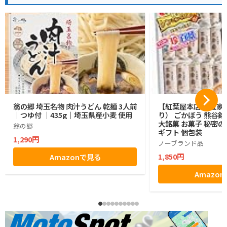
翁の郷 埼玉名物 肉汁うどん 乾麺 3人前
【紅葉屋本店】 五家宝
｜つゆ付 ｜435g｜埼玉県産小麦 使用
り） ごかぼう 熊谷銘
大銘菓 お菓子 秘密の
翁の郷
ギフト 個包装
1,290円
ノーブランド品
1,850円
Amazonで見る
Amazo