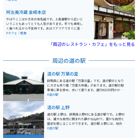
す。
阿左美冷蔵 金崎本店
やはりここはかき氷の有名店です。上長瀞駅から近いと
いうこともあってとても人気があります。冬でも美味し
く食べれるから不支持です。氷はフアフアですぐに溶け
てなくなってしまいます。何べんでも食べれるので長瀞
#カフェ｜軽食
に行った時の定番ルートになっています。
「周辺のレストラン・カフェ」をもっと見る
周辺の道の駅
道の駅 万葉の里
群馬県にある道の駅「万葉の里」です。道の駅のとなり
に大きな吊り橋「万葉大吊橋」があります。道の駅の駐
車場に車を停め、歩いて渡ります。通行料100円かかり
ますが、景色が素敵です。写真映えもするので、季節ご
#道の駅
とに楽しめておすすめです。向こうがわにわたり、橋の
横の階段から川まで降りることができます。散策するの
道の駅 上野
も楽しいスポットです。
道の駅 上野は、群馬県上野村にある道の駅です。上野村
は、雄大な自然に囲まれた静かな山村で、豊かな自然と
歴史を感じることができます。 道の駅 上野には、地元の
農産物直売所があり、新鮮な野菜や果物を購入すること
#道の駅
ができます。また、レストランでは、地元の食材を使っ
た料理を楽しむことができます。 バイクで訪れる場合、