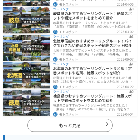
山と海どちらも楽しめるスポットが多数あり、様々な楽
モトスポット
2024-04-05
しみ方ができます。バイクで高知県にツーリングに行く
ツーリング
0
際は参考にしてください。
岐阜県のおすすめツーリングルート！絶景スポ
ットや観光スポットをまとめて紹介
岐阜県のおすすめツーリングルートをまとめました！
「北部」「南東部」「南西部」の3つのルート紹介しま
す。自然豊かな山が充実しており、山を生かした施設や
モトスポット
2023-03-02
グルメ、絶景スポットなど、自然を満喫するツーリング
ツーリング
1
ができます。バイクで岐阜県にツーリングに行く際は参
北陸甲信越のおすすめツーリングルート！バイ
考にしてください。
クで行きたい絶景スポットや観光スポット紹介
北陸甲信越のおすすめツーリングスポットをまとめまし
た！「新潟県」「富山県」「石川県」「福井県」「山梨
県」「長野県」の各県の観光地紹介します。自然豊かな
モトスポット
2023-09-07
山々や湖、温泉地が点在し、四季折々の景色を楽しめる
ツーリング
1
スポットが多数あります。バイクで北陸甲信越にツーリ
北海道のおすすめツーリングルートまとめ！定
ングに行く際は参考にしてください。
番スポットや名所、絶景スポットを紹介
北海道のおすすめツーリングルートをまとめました！地
域別に13のルート紹介します。広大な大地と美しい自然
が広がり、四季折々の魅力を楽しめる観光スポットが数
モトスポット
2023-04-22
多くあります。バイクで北海道にツーリングに行く際は
ツーリング
0
参考にしてください。
徳島県のおすすめツーリングルート！絶景スポ
ットや観光スポットをまとめて紹介
徳島県のおすすめツーリングルートをまとめました！
「東部」「西部」の2つのルート紹介します。有名なうず
しおや山を中心とした自然豊かなスポットが多数ありま
モトスポット
2023-04-04
す。バイクで徳島県にツーリングに行く際は参考にして
ください。
もっと見る