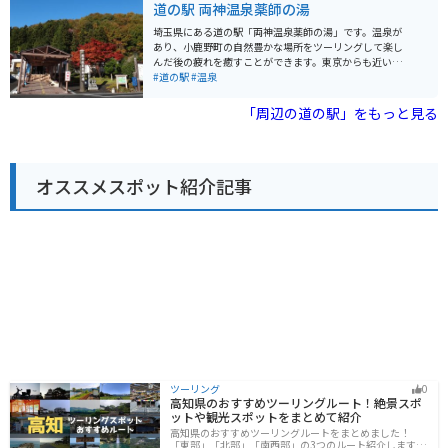
道の駅 両神温泉薬師の湯
道の駅 上野は、休憩場所として最適です。駐車場も広
く、トイレもあります。また、周辺には、景色が良いワ
埼玉県にある道の駅「両神温泉薬師の湯」です。温泉が
インディングロードが数多くあるので、ツーリングにも
あり、小鹿野町の自然豊かな場所をツーリングして楽し
最適です。 上野村は、伝統的な工芸品である「上野村の
んだ後の疲れを癒すことができます。東京からも近いの
こけし」でも有名です。道の駅 上野でも、こけしを購入
で、日帰りで行くことも可能です。
#道の駅
#温泉
することができます。 上野村は、自然豊かな場所で、ハ
イキングやキャンプなどのアウトドアアクティビティを
「周辺の道の駅」をもっと見る
楽しむこともできます。
オススメスポット紹介記事
ツーリング
0
高知県のおすすめツーリングルート！絶景スポ
ットや観光スポットをまとめて紹介
高知県のおすすめツーリングルートをまとめました！
「東部」「北部」「南西部」の3つのルート紹介します。