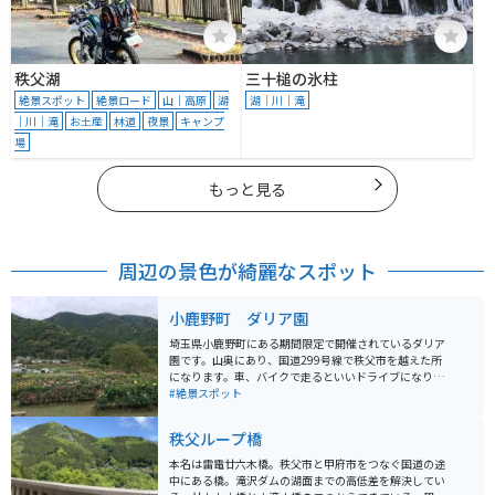
秩父湖
三十槌の氷柱
絶景スポット
絶景ロード
山｜高原
湖
湖｜川｜滝
｜川｜滝
お土産
林道
夜景
キャンプ
場
もっと見る
周辺の景色が綺麗なスポット
小鹿野町 ダリア園
埼玉県小鹿野町にある期間限定で開催されているダリア
園です。山奥にあり、国道299号線で秩父市を越えた所
になります。車、バイクで走るといいドライブになりま
した。 段々畑みたいにダリアが咲いていて、数種類のダ
#絶景スポット
リアが咲いており、とても見応えがあります。 整備され
ていて、写真スポットもあります。 ダリアの植木や、苗
秩父ループ橋
などの販売もしています。
本名は雷電廿六木橋。秩父市と甲府市をつなぐ国道の途
中にある橋。滝沢ダムの湖面までの高低差を解決してい