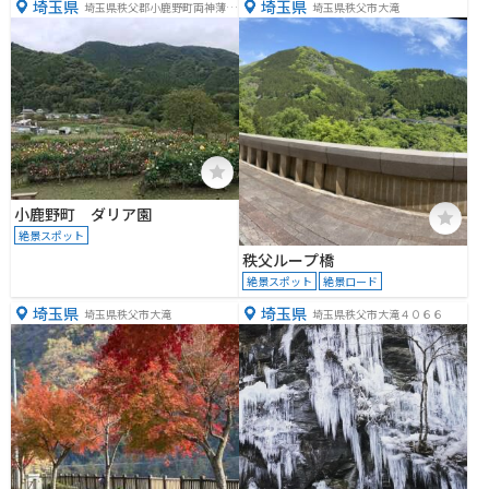
埼玉県
埼玉県
埼玉県秩父郡小鹿野町両神薄８
埼玉県秩父市大滝
２４０−２
小鹿野町 ダリア園
絶景スポット
秩父ループ橋
絶景スポット
絶景ロード
埼玉県
埼玉県
埼玉県秩父市大滝
埼玉県秩父市大滝４０６６