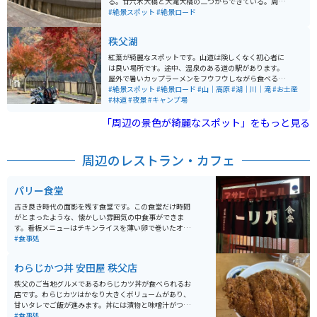
る。廿六木大橋と大滝大橋の二つからできている。周り
の山々は、春は新緑、秋は紅葉を楽しませてくれる。ル
#絶景スポット
#絶景ロード
ープの途中にトイレ有りの駐車場と展望台がありがあり
休憩や見学ができる。展望台の高さはスリルがある。
秩父湖
紅葉が綺麗なスポットです。山道は険しくなく初心者に
は良い場所です。途中、温泉のある道の駅があります。
屋外で暑いカップラーメンをフウフウしながら食べるの
が格別です。道の途中で、動物に逢えたらラッキーかも
#絶景スポット
#絶景ロード
#山｜高原
#湖｜川｜滝
#お土産
しれません。
#林道
#夜景
#キャンプ場
「周辺の景色が綺麗なスポット」をもっと見る
周辺のレストラン・カフェ
パリー食堂
古き良き時代の面影を残す食堂です。この食堂だけ時間
がとまったような、懐かしい雰囲気の中食事ができま
す。看板メニューはチキンライスを薄い卵で巻いたオム
ライスです。値段もお手頃で駅からも近いおすすめのお
#食事処
店です。
わらじかつ丼 安田屋 秩父店
秩父のご当地グルメであるわらじカツ丼が食べられるお
店です。わらじカツはかなり大きくボリュームがあり、
甘いタレでご飯が進みます。丼には漬物と味噌汁がつい
ており、リーズナブルにお腹いっぱいご飯が食べられま
#食事処