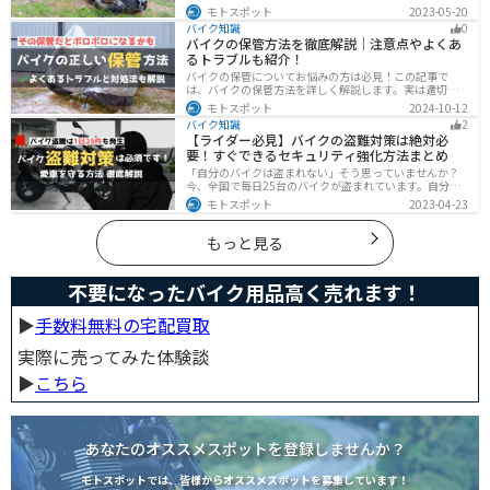
ツの破損、鍵紛失などよくあるトラブルと対処法を徹底
モトスポット
2023-05-20
的にまとめました！実際に遭遇しなくても対処法を知
バイク知識
0
り、事前に準備しておくようにしましょう。
バイクの保管方法を徹底解説｜注意点やよくあ
るトラブルも紹介！
バイクの保管についてお悩みの方は必見！この記事で
は、バイクの保管方法を詳しく解説します。実は適切に
保管しなければ、バイクの状態を悪化させる恐れがあり
モトスポット
2024-10-12
ます。記事を参考にすれば、バイクを状態良く長持ちさ
バイク知識
2
せることが可能です。
【ライダー必見】バイクの盗難対策は絶対必
要！すぐできるセキュリティ強化方法まとめ
「自分のバイクは盗まれない」そう思っていませんか？
今、全国で毎日25台のバイクが盗まれています。自分の
バイクは大丈夫という保証はどこにもありません。バイ
モトスポット
2023-04-23
クの盗難対策の方法を理解して、自分のバイクは自分で
守りましょう。
もっと見る
不要になったバイク用品高く売れます！
▶︎
手数料無料の宅配買取
実際に売ってみた体験談
▶︎
こちら
あなたのオススメスポットを登録しませんか？
モトスポットでは、皆様からオススメスポットを募集しています！