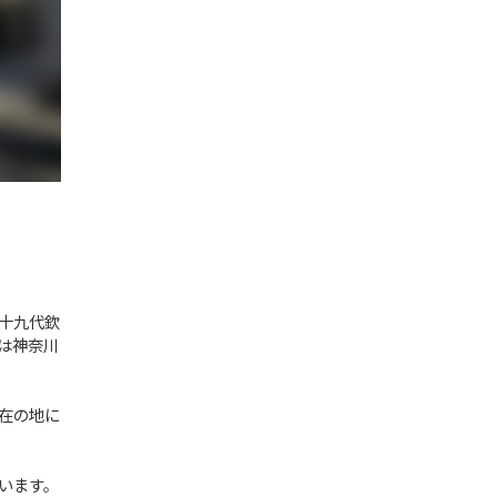
十九代欽
は神奈川
在の地に
います。