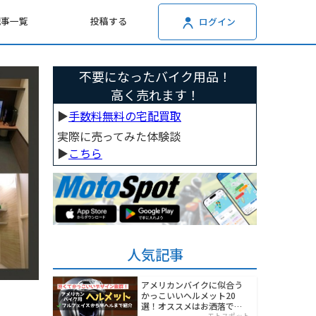
記事一覧
投稿する
ログイン
不要になったバイク用品！
高く売れます！
▶︎
手数料無料の宅配買取
実際に売ってみた体験談
▶︎
こちら
人気記事
アメリカンバイクに似合う
かっこいいヘルメット20
選！オススメはお洒落でワ
モトスポット