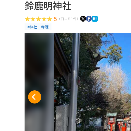
鈴鹿明神社
5
（口コミ1件）
#神社｜寺院