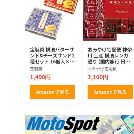
宝製菓 横濱バターサ
おみやげ宅配便 神奈
ンド&チーズサンド2
川 土産 横濱レンガ
種セット 16個入×2
通り (国内旅行 日本
箱
神奈川 お土産）
宝製菓
おみやげ宅配便
1,490円
2,100円
Amazonで見る
Amazonで見る