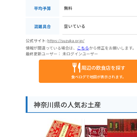
無料
平均予算
空いている
混雑具合
公式サイト:
https://suzuka.or.jp/
情報が間違っている場合は、
こちら
から修正をお願いします。
最終更新ユーザー：
未ログインユーザー
周辺の飲食店を探す
食べログで地図が表示されます。
神奈川県の人気お土産