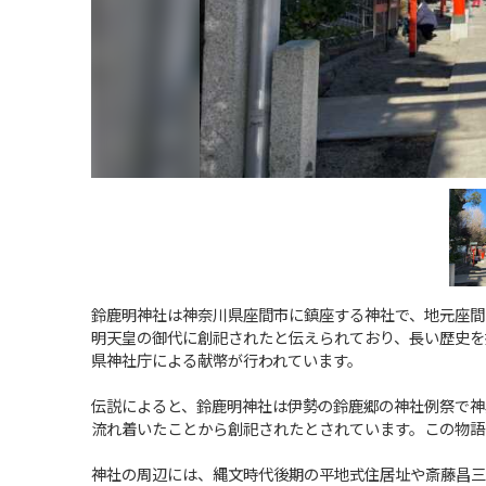
鈴鹿明神社は神奈川県座間市に鎮座する神社で、地元座間
明天皇の御代に創祀されたと伝えられており、長い歴史を
県神社庁による献幣が行われています。
伝説によると、鈴鹿明神社は伊勢の鈴鹿郷の神社例祭で神
流れ着いたことから創祀されたとされています。この物語
神社の周辺には、縄文時代後期の平地式住居址や斎藤昌三