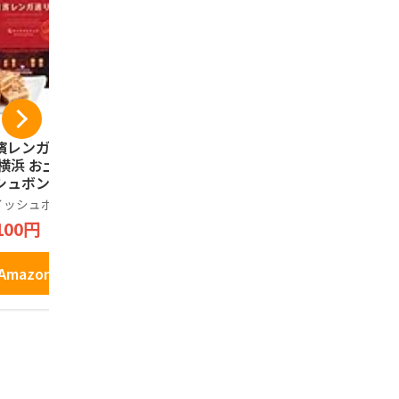
濱レンガ通り12個
鎌倉五郎 鎌倉半月 1
コロンバン
 横浜 お土産 ウイ
0枚入(抹茶・小倉 各
ック ギフト
シュボン お取り寄
5枚)
詰め合わせ
 ギフト 贈答用 お
お菓子 銘店
イッシュボン
鎌倉五郎
コロンバン
子 焼菓子 お年賀
ント 缶 プ
100円
2,100円
648円
81
中元 お歳暮 帰省
クッキー 9
産 プレゼント お
い
Amazonで見る
Amazonで見る
Amazo