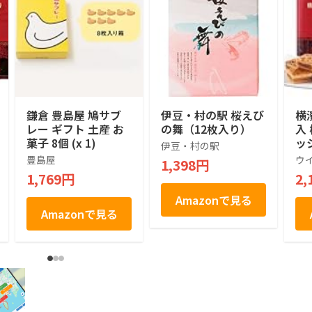
鎌倉 豊島屋 鳩サブ
伊豆・村の駅 桜えび
横
レー ギフト 土産 お
の舞（12枚入り）
入
菓子 8個 (x 1)
ッ
伊豆・村の駅
せ
豊島屋
ウ
1,398円
菓
1,769円
2,
お
土
Amazonで見る
祝
Amazonで見る