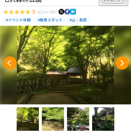
5
（口コミ2件）
#イベント体験
#絶景スポット
#山｜高原