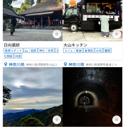
日向薬師
大山キッチン
絶景スポット
山｜高原
神社｜寺院
文
カフェ｜軽食
食事処
お肉
麺類
化施設
林道
神奈川県
神奈川県
神奈川県伊勢原市大山３５
神奈川県秦野市善波１４５
５
５