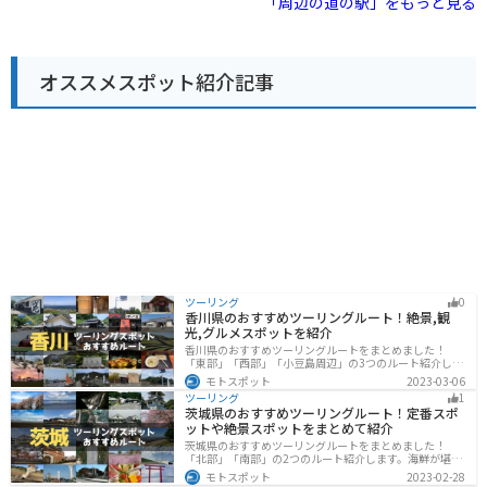
「周辺の道の駅」をもっと見る
には、江の島や鎌倉などの人気観光スポットも点在して
ており、ドライブやツーリングの休憩スポットとして最
おり、足を延ばしてみるのも良いでしょう。 道の駅 湘南
適。名物は折り畳まれたようなユニークな形のソフトク
ちがさき では、定期的にイベントも開催されています。
リームで、きんたろうの斧を模したスプーンが添えられ
地元のアーティストによるライブや、季節のイベントな
ているのも面白いポイント。旅の途中にほっこり楽しめ
ど、湘南の文化に触れることができる機会です。イベン
オススメスポット紹介記事
る寄り道スポットです。
ト情報は、公式ウェブサイトで確認できます。 お土産に
は、湘南名物のしらすを使った加工品や、地元産の柑橘
を使ったお菓子などがおすすめです。 少し足を延ばせ
ば、茅ヶ崎サザンCという商業施設があり、地元の名産
品を購入することもできます。茅ヶ崎市はサザンオール
スターズの桑田佳祐さんの出身地としても知られてお
り、ゆかりの地を巡るのもおすすめです。
ツーリング
0
香川県のおすすめツーリングルート！絶景,観
光,グルメスポットを紹介
香川県のおすすめツーリングルートをまとめました！
「東部」「西部」「小豆島周辺」の3つのルート紹介しま
す。自然豊かな山から海、絶品グルメを満喫するツーリ
モトスポット
2023-03-06
ングができます。バイクで香川県にツーリングに行く際
ツーリング
1
は参考にしてください。
茨城県のおすすめツーリングルート！定番スポ
ットや絶景スポットをまとめて紹介
茨城県のおすすめツーリングルートをまとめました！
「北部」「南部」の2つのルート紹介します。海鮮が堪能
できる港や梅の景勝地、自然豊かな山々があるのでツー
モトスポット
2023-02-28
リングにもってこいです。バイクで茨城県にツーリング