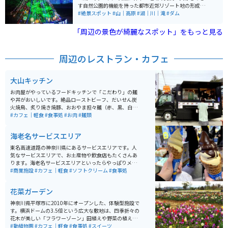
きます。広い公園になっており、ベンチで休憩したり、
す自然公園的機能を持った都市近郊リゾート地の形成」
展望台から雄大な風景を堪能することもできます。神奈
を基本理念として、神奈川県・地元市町村と協力しなが
#絶景スポット
#山｜高原
#湖｜川｜滝
#ダム
川県では特に若者に人気スポットで、多数の車が駐車で
ら周辺整備をしています。 「宮ヶ瀬湖畔エリア」「ダム
きる駐車場も週末は駐車待ちの車が溢れるほど賑わいを
サイトエリア」「鳥居原エリア」の3つの地区に分かれ
「周辺の景色が綺麗なスポット」をもっと見る
見せます。街の灯りが綺麗に見られる夜景スポットでも
ており、エリアごとに見どころや施設などがあります。
あります。
水の郷交流館、カヌー場、野外音楽堂、遊覧船、ピクニ
ック広場などがあり、一日中楽しめます。 周囲を巡る道
周辺のレストラン・カフェ
路は景色が良く適度なワインディングのため、神奈川エ
リアの定番ツーリングコースで、週末になると駐車場に
は沢山のライダーで賑わいます。
大山キッチン
お肉屋がやっているフードキッチンで「こだわり」の麺
や丼がおいしいです。絶品ローストビーフ、だいせん炭
火焼鳥、炙り焼き焼豚、おおやま担々麺（赤、黒、白）
などどれをとっても逸品です。不定期で営業場所が変わ
#カフェ｜軽食
#食事処
#お肉
#麺類
る場合あり、訪問前は要チェック！
海老名サービスエリア
東名高速道路の神奈川県にあるサービスエリアです。人
気なサービスエリアで、お土産物や飲食店もたくさんあ
ります。海老名サービスエリアといったらやっぱりメロ
ンパンだと思います。様々な種類のメロンパンがあり、
#商業施設
#カフェ｜軽食
#ソフトクリーム
#食事処
お土産や軽食にもぴったりです。メロンパンだけではな
く、串物やたこ焼きなどもあるので、なにを食べようか
花菜ガーデン
迷ってしまうほど。高速に乗らないでもいけるので県内
在住の人はとても行きやすいサービスエリアです。
神奈川県平塚市に2010年にオープンした、体験型施設で
す。横浜ドームの3.5倍という広大な敷地は、四季折々の
花木が美しい「フラワーゾーン」田植えや野菜の植え付
け、収穫が体験できる「アグリゾーン」展示室や工作
#動植物園
#カフェ｜軽食
#食事処
#スイーツ