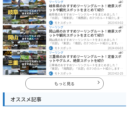
ツーリング
0
に行く際は参考にしてください。
岐阜県のおすすめツーリングルート！絶景スポ
ットや観光スポットをまとめて紹介
岐阜県のおすすめツーリングルートをまとめました！
「北部」「南東部」「南西部」の3つのルート紹介しま
す。自然豊かな山が充実しており、山を生かした施設や
モトスポット
2023-03-02
グルメ、絶景スポットなど、自然を満喫するツーリング
ツーリング
0
ができます。バイクで岐阜県にツーリングに行く際は参
岡山県のおすすめツーリングルート！絶景スポ
考にしてください。
ットや観光スポットをまとめて紹介
岡山県のおすすめツーリングルートをまとめました！
「北部」「東部」「南部」の3つのルート紹介します。岡
山市や倉敷市など、歴史ある街並みも魅力的で、バイク
モトスポット
2024-06-03
ツーリングに最適なスポットが多数あります。バイクで
ツーリング
0
岡山県にツーリングに行く際は参考にしてください。
三重県のおすすめツーリングルート！定番スポ
ットやグルメ、絶景スポットを紹介
三重県のおすすめツーリングルートをまとめました！
「東部」「南西部」「北部」の3つのルート紹介します。
標高の高いスカイラインからリアス式海岸まであるの
モトスポット
2023-02-25
で、飽きることなくツーリングを堪能できます。バイク
で三重県にツーリングに行く際は参考にしてください。
もっと見る
オススメ記事