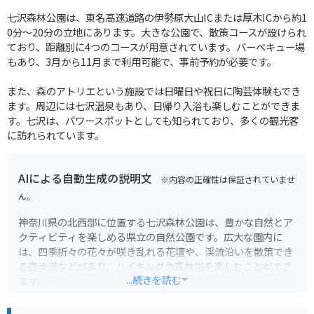
七沢森林公園は、東名高速道路の伊勢原大山ICまたは厚木ICから約1
0分～20分の立地にあります。大きな公園で、散策コースが設けられ
ており、距離別に4つのコースが用意されています。バーベキュー場
もあり、3月から11月まで利用可能で、事前予約が必要です。
また、森のアトリエという施設では日曜日や祝日に陶芸体験もでき
ます。周辺には七沢温泉もあり、日帰り入浴も楽しむことができま
す。七沢は、パワースポットとしても知られており、多くの観光客
に訪れられています。
AIによる自動生成の説明文
※内容の正確性は保証されていませ
ん。
神奈川県の北西部に位置する七沢森林公園は、豊かな自然とア
クティビティを楽しめる県立の自然公園です。広大な園内に
は、四季折々の花々が咲き乱れる花壇や、渓流沿いを散策でき
る遊歩道などがあり、ハイキングや森林浴を楽しむことができ
...続きを読む
ます。
特に見どころは、園内中央に位置する「展望広場」からの眺望