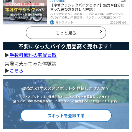
バイク知識
0
事を読めば、安全で快適なライディングを楽しめます。
【ネオクラシックバイクとは？】魅力や自分に
合った選び方を詳しく解説！
バイクが好きな方は必見！この記事では、ネオクラシッ
クバイクの魅力や選び方、メンテナンス方法について解
説しています。実はネオクラシックバイクは、見た目と
モトスポット
2025-01-14
機能性の両方を求める人に最適なです。この記事を読め
ば、ネオクラシックバイクの魅力が理解できます。
もっと見る
不要になったバイク用品高く売れます！
▶︎
手数料無料の宅配買取
実際に売ってみた体験談
▶︎
こちら
あなたのオススメスポットを登録しませんか？
モトスポットでは、皆様からオススメスポットを募集しています！
全ライダーのための最高なサービス作りに、ご協力よろしくお願いいたします。
スポットを登録する