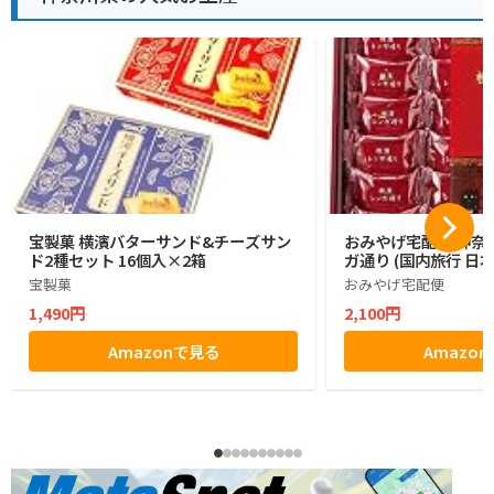
宝製菓 横濱バターサンド&チーズサン
おみやげ宅配便 神奈川
ド2種セット 16個入×2箱
ガ通り (国内旅行 日
宝製菓
おみやげ宅配便
1,490円
2,100円
Amazonで見る
Amazo