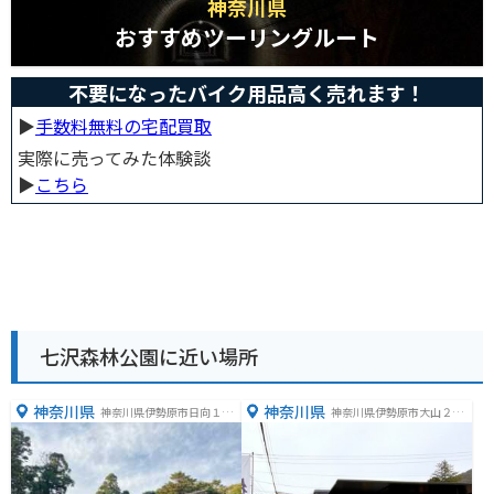
神奈川県
おすすめツーリングルート
不要になったバイク用品高く売れます！
▶︎
手数料無料の宅配買取
実際に売ってみた体験談
▶︎
こちら
七沢森林公園に近い場所
神奈川県
神奈川県
神奈川県伊勢原市日向１６
神奈川県伊勢原市大山２５
４４
９−４