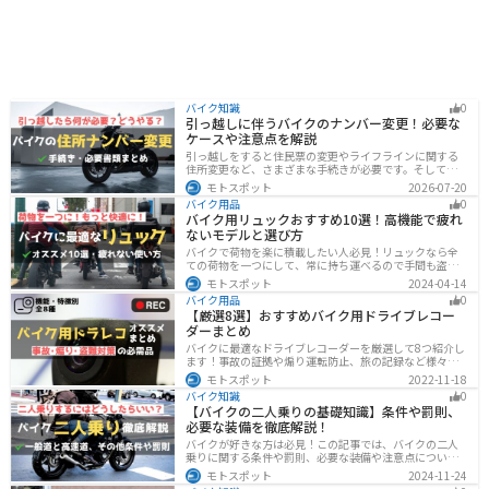
バイク知識
0
引っ越しに伴うバイクのナンバー変更！必要な
ケースや注意点を解説
引っ越しをすると住民票の変更やライフラインに関する
住所変更など、さまざまな手続きが必要です。そしてバ
イク乗りの場合は、住所変更やナンバー変更といったバ
モトスポット
2026-07-20
イクに関する手続きも忘れてはいけません。しかし、必
バイク用品
0
要な手続きや手順がわからないという方も多いのではな
バイク用リュックおすすめ10選！高機能で疲れ
いでしょうか。ライダー引っ越したらバイクのナンバー
ないモデルと選び方
を変えないといけないの？ライダー引っ越し先でも原付
に乗る場合、どんな手続きが必要か知りたいライダー引
バイクで荷物を楽に積載したい人必見！リュックなら全
っ越したけど忙しくて住所変更もナンバー変更もしてい
ての荷物を一つにして、常に持ち運べるので手間も盗ま
ない・・・今回はこのような疑問・お悩みにお
れる心配もありません。腰や肩の負担を軽減して通勤通
モトスポット
2024-04-14
学・ツーリングを快適にできるオススメリュックを紹介
バイク用品
0
します。
【厳選8選】おすすめバイク用ドライブレコー
ダーまとめ
バイクに最適なドライブレコーダーを厳選して8つ紹介し
ます！事故の証拠や煽り運転防止、旅の記録など様々な
役に立つドライブコーダー、何を選べばいいか迷ってい
モトスポット
2022-11-18
る方に特徴別にまとめました。
バイク知識
0
【バイクの二人乗りの基礎知識】条件や罰則、
必要な装備を徹底解説！
バイクが好きな方は必見！この記事では、バイクの二人
乗りに関する条件や罰則、必要な装備や注意点について
解説しています。実はバイクの二人乗りを安全に楽しむ
モトスポット
2024-11-24
ためには、条件やルールを知ることが大切です。この記