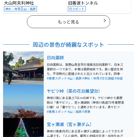
大山阿夫利神社
旧善波トンネル
神社｜寺院
山｜高原
珍スポット
もっと見る
周辺の景色が綺麗なスポット
日向薬師
日向薬師は、高野山真言宗の宝城坊日向薬師で、日本三
薬師の一つであり、本尊は薬師如来です。長い歴史を持
ち、平安時代に創建されたと伝えられています。四季
折々の自然美に囲まれた場所で癒されます。特に、4月1
#絶景スポット
#山｜高原
#神社｜寺院
#文化施設
#林道
5日に行われる大祭や、新年の初薬師など、年間を通じ
て様々な宗教行事が開催されます。山の中森の中を進ん
ヤビツ峠（菜の花台展望台）
でいくと看板があります。駐車場は無料です。中に仏像
が沢山あり、国宝がある場所です。
神奈川県にある高さ761ｍの峠です。ヤビツ峠から秦野
側は「表ヤビツ」、宮ヶ瀬湖側（神奈川県道70号秦野清
川線）は「裏ヤビツ」と通称されています。表ヤビツ
は、距離は短いですが、斜度は最大で約10%と急な坂道
#絶景スポット
#山｜高原
#夜景
が続きます。裏ヤビツは、車同士のすれ違いが困難な道
幅が狭い区間が多いです。 途中には菜の花台展望台があ
宮ヶ瀬湖（宮ヶ瀬ダム）
り、駐車場、トイレ、相模湾が見渡せる木造展望台があ
ります。ヤビツ峠の途中にある絶景スポットで、秦野
神奈川県東丹沢にある宮ヶ瀬ダム建設によってできたダ
市・平塚市・遠くは葉山の海岸の光まで望めることがで
ム湖です。「人と自然、都市と地域の交流・共存をめざ