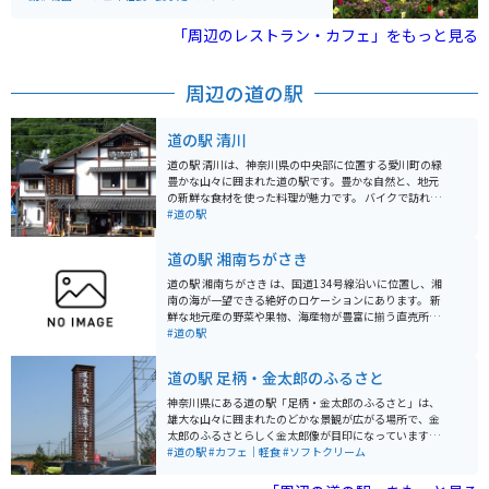
室、調理室など屋内施設の集まる「めぐみの研究棟ゾー
ン」の3つに分けられ、それぞれでスクールや体験教
「周辺のレストラン・カフェ」をもっと見る
室、展示会などが開かれています。園内はバリアフリー
で授乳室もあり、家族で自然に親しむにはもってこいの
施設です。
周辺の道の駅
道の駅 清川
道の駅 清川は、神奈川県の中央部に位置する愛川町の緑
豊かな山々に囲まれた道の駅です。豊かな自然と、地元
の新鮮な食材を使った料理が魅力です。 バイクで訪れる
際は、宮ヶ瀬湖やヤビツ峠など、周辺のワインディング
#道の駅
ロードをツーリングする拠点としても最適です。道の駅
には、バイクスタンドも完備されています。 地元の特産
道の駅 湘南ちがさき
品である、新鮮な野菜や果物、手作りジャムなどが人気
です。また、レストランでは、地元産の食材をふんだん
道の駅 湘南ちがさき は、国道134号線沿いに位置し、湘
に使った料理を楽しむことができます。特に、地元産の
南の海が一望できる絶好のロケーションにあります。 新
猪肉を使った「猪肉丼」は、ここでしか味わえない人気
鮮な地元産の野菜や果物、海産物が豊富に揃う直売所
メニューです。
は、湘南の豊かな恵みを感じられるスポットです。朝ど
#道の駅
れの魚介類や、旬の野菜を使った惣菜、地元産の柑橘を
使ったジュースなど、湘南の味覚を堪能できます。 ま
道の駅 足柄・金太郎のふるさと
た、レストランでは、しらす丼や地魚を使った料理な
ど、地元の食材を活かしたメニューが楽しめます。海を
神奈川県にある道の駅「足柄・金太郎のふるさと」は、
眺めながら食事ができるテラス席もあり、潮風を感じな
雄大な山々に囲まれたのどかな景観が広がる場所で、金
がらゆったりとした時間を過ごせます。 バイクで訪れる
太郎のふるさとらしく金太郎像が目印になっています。
方には、無料の駐輪場が用意されているので安心です。
リニューアルされた施設は清潔感があり、広くはない店
#道の駅
#カフェ｜軽食
#ソフトクリーム
国道134号線は、海岸線を走る風光明媚なルートなの
内に地元の特産品がぎっしり並び、試食も豊富で選ぶ楽
で、ツーリングの休憩スポットとしても最適です。近隣
しさがあります。地元のお肉やそばなどグルメも充実し