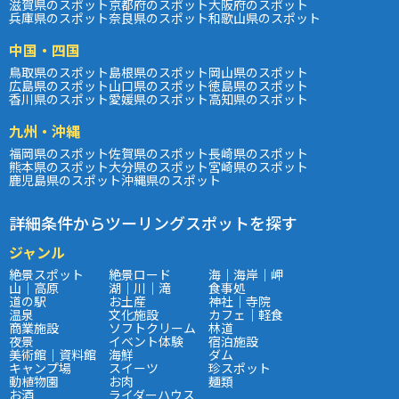
滋賀県のスポット
京都府のスポット
大阪府のスポット
兵庫県のスポット
奈良県のスポット
和歌山県のスポット
中国・四国
鳥取県のスポット
島根県のスポット
岡山県のスポット
広島県のスポット
山口県のスポット
徳島県のスポット
香川県のスポット
愛媛県のスポット
高知県のスポット
九州・沖縄
福岡県のスポット
佐賀県のスポット
長崎県のスポット
熊本県のスポット
大分県のスポット
宮崎県のスポット
鹿児島県のスポット
沖縄県のスポット
詳細条件からツーリングスポットを探す
ジャンル
絶景スポット
絶景ロード
海｜海岸｜岬
山｜高原
湖｜川｜滝
食事処
道の駅
お土産
神社｜寺院
温泉
文化施設
カフェ｜軽食
商業施設
ソフトクリーム
林道
夜景
イベント体験
宿泊施設
美術館｜資料館
海鮮
ダム
キャンプ場
スイーツ
珍スポット
動植物園
お肉
麺類
お酒
ライダーハウス