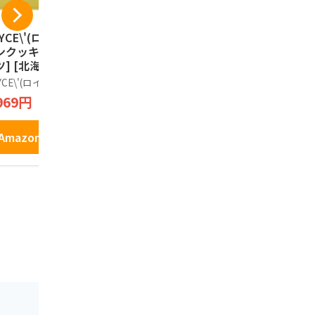
YCE\'(ロイズ) バ
カルビーポテト【新
カルビー 
ンクッキー[ココナ
パッケージ】ぽてコ
ーム じゃ
ツ] [北海道スイー
タン 96g（16g*6
塩味 （大）1
 25個 (x 1)
袋）1箱
袋入
YCE\'(ロイズ)
Calbee
じゃがポック
969円
1,600円
1,798円
Amazonで見る
Amazonで見る
Amazo