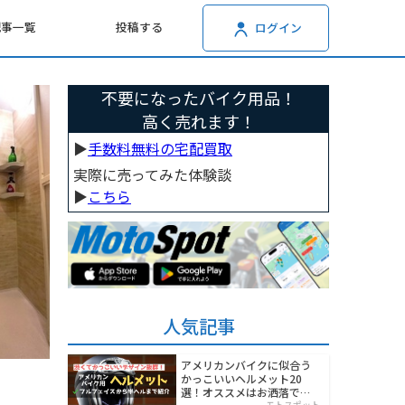
記事一覧
投稿する
ログイン
不要になったバイク用品！
高く売れます！
▶︎
手数料無料の宅配買取
実際に売ってみた体験談
▶︎
こちら
人気記事
アメリカンバイクに似合う
かっこいいヘルメット20
選！オススメはお洒落でワ
モトスポット