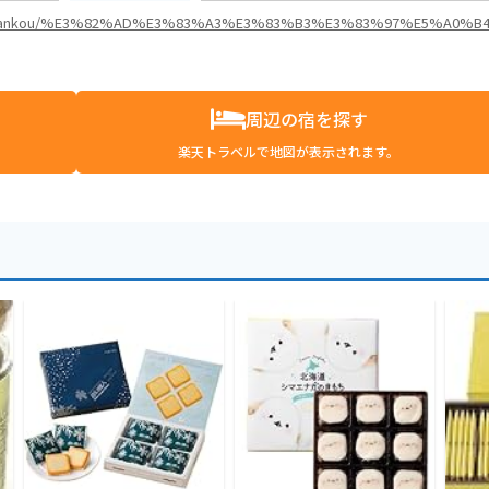
anbetsu/kankou/%E3%82%AD%E3%83%A3%E3%83%B3%E3%83%97%E5%A0%B4
周辺の宿を探す
楽天トラベルで地図が表示されます。