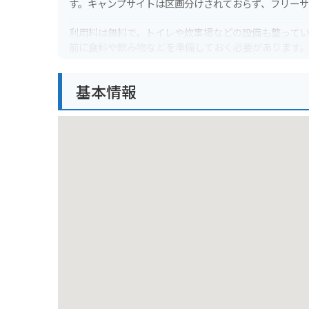
す。キャンプサイトは区画分けされておらず、フリーサ
利用料は無料で、トイレや炊事場などの設備も整って
前に食料や飲み物などを準備しておく必要があります
バイクで行く場合は、駐車場からキャンプサイトまで
基本情報
意が必要です。地球岬などの観光スポットにも近く、