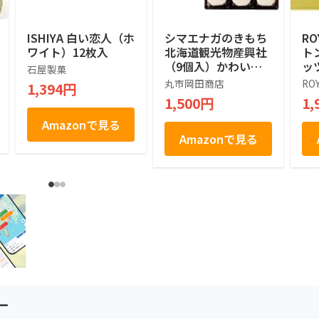
ISHIYA 白い恋人（ホ
シマエナガのきもち
RO
ワイト）12枚入
北海道観光物産興社
ト
（9個入）かわいい
ッ
石屋製菓
シマエナガ (1箱)
ツ]
丸市岡田商店
RO
1,394円
1,500円
1,
Amazonで見る
Amazonで見る
ー