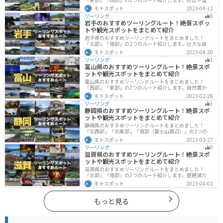
地、歴史ある城跡など魅力溢れるスポットが多数あるの
モトスポット
2023-04-12
で楽しめます。バイクで鳥取県にツーリングに行く際は
ツーリング
0
参考にしてください。
岩手のおすすめツーリングルート！絶景スポッ
トや観光スポットをまとめて紹介
岩手県のおすすめツーリングルートをまとめました！
「北部」「南部」の2つのルート紹介します。壮大な自然
や歴史的な観光スポットが多く存在するので楽しめま
モトスポット
2023-04-20
す。バイクで岩手県にツーリングに行く際は参考にして
ツーリング
1
ください。
富山県のおすすめツーリングルート！絶景スポ
ットや観光スポットをまとめて紹介
富山県のおすすめツーリングルートをまとめました！
「西部」「東部」の2つのルート紹介します。自然豊かな
山と海、温泉が充実しており、美術館などもあるので、
モトスポット
2023-02-28
自然を満喫するツーリングができます。バイクで富山県
ツーリング
1
にツーリングに行く際は参考にしてください。
静岡県のおすすめツーリングルート！絶景スポ
ットや観光スポットをまとめて紹介
静岡県のおすすめツーリングルートをまとめました！
「北西部」「北東部」「南部（富士山周辺）」の3つのル
ート紹介します。富士山を中心に自然豊かな景色や食事
モトスポット
2023-03-27
を楽しめるスポットが多数あります。バイクで静岡県に
ツーリング
0
ツーリングに行く際は参考にしてください。
滋賀県のおすすめツーリングルート！絶景スポ
ットや観光スポットをまとめて紹介
滋賀県のおすすめツーリングルートをまとめました！
「北部」「南部」の2つのルート紹介します。琵琶湖だけ
でなく、比叡山ドライブウェイなどの山を楽しめるスポ
モトスポット
2023-04-02
ットも多数あります。バイクで滋賀県にツーリングに行
く際は参考にしてください。
もっと見る