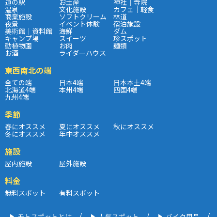
道の駅
お土産
神社｜寺院
温泉
文化施設
カフェ｜軽食
商業施設
ソフトクリーム
林道
夜景
イベント体験
宿泊施設
美術館｜資料館
海鮮
ダム
キャンプ場
スイーツ
珍スポット
動植物園
お肉
麺類
お酒
ライダーハウス
東西南北の端
全ての端
日本4端
日本本土4端
北海道4端
本州4端
四国4端
九州4端
季節
春にオススメ
夏にオススメ
秋にオススメ
冬にオススメ
年中オススメ
施設
屋内施設
屋外施設
料金
無料スポット
有料スポット
モトスポットとは
人気スポット
バイク用品