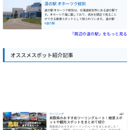
産の食材を使ったラーメンなどが楽しめます。お土産に
道の駅 オホーツク紋別
めです。
は、ホタテやカニなどの海産物加工品が人気です。 バイ
クで訪れる際は、駐車場も広々としているので安心で
道の駅 オホーツク紋別は、北海道紋別市にある道の駅で
す。周辺は海岸線が続く道が多く、ツーリングにも最適
す。オホーツク海に面しており、流氷を間近で見ること
です。オホーツク海を眺めながら、潮風を感じてみてく
ができる絶景スポットとして知られています。 道の駅に
ださい。
は、レストランや特産品販売所があり、地元の新鮮な魚
#道の駅
介類や農産物を味わうことができます。お土産には、紋
別産の毛ガニやホタテ、クリオネグッズなどが人気で
「周辺の道の駅」をもっと見る
す。 バイクで訪れる際は、駐車場も広く停めやすいので
安心です。オホーツク海沿いの道路は、景色が良く、ツ
ーリングにも最適です。 周辺には、ガリンコ号に乗船で
きる流氷砕氷船乗り場や、アザラシと触れ合えるオホー
オススメスポット紹介記事
ツクとっかりセンターなど、観光スポットも充実してい
ます。少し足を延ばせば、広大なサロマ湖や、北緯45度
線モニュメントなど、見どころがたくさんあります。
ツーリング
0
鳥取県のおすすめツーリングルート！絶景スポ
ットや観光スポットをまとめて紹介
鳥取県のおすすめツーリングルートをまとめました！
「東部」「西部」の2つのルート紹介します。砂丘や温泉