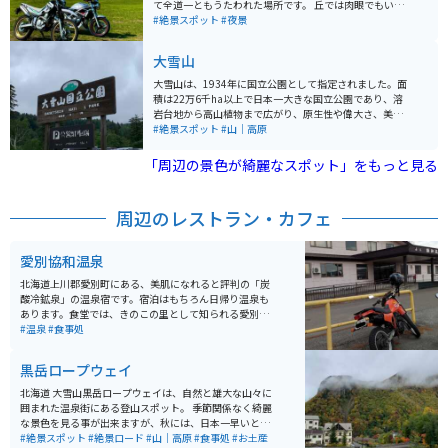
て全道一ともうたわれた場所です。 丘では肉眼でもいく
つもの星を見ることができ、天然のプラネタリウムを楽
#絶景スポット
#夜景
しむことができます。
大雪山
大雪山は、1934年に国立公園として指定されました。面
積は22万6千ha以上で日本一大きな国立公園であり、溶
岩台地から高山植物まで広がり、原生性や偉大さ、美し
さから傑出している風景となっています。 大雪山は日本
#絶景スポット
#山｜高原
最高峰である旭岳を中心に、2,000m級の山々が連なっ
ています。高い緯度により、日本一早い紅葉が観賞でき
「周辺の景色が綺麗なスポット」をもっと見る
ます。山麓には豊富な温泉があり、多くの登山・トレッ
キングコースも整備されています。 大雪山は広大な山岳
風景、花畑、紅葉などが魅力です。ロープウェイがあり
周辺のレストラン・カフェ
雄大な山の景色を楽しむことができます。
愛別協和温泉
北海道上川郡愛別町にある、美肌になれると評判の「炭
酸冷鉱泉」の温泉宿です。宿泊はもちろん日帰り温泉も
あります。食堂では、きのこの里として知られる愛別町
のきのこをふんだんに使ったメニューを提供してくれま
#温泉
#食事処
す。
黒岳ロープウェイ
北海道 大雪山黒岳ロープウェイは、自然と雄大な山々に
囲まれた温泉街にある登山スポット。 季節関係なく綺麗
な景色を見る事が出来ますが、秋には、日本一早いと言
われる、紅葉の絶景スポットです。10月から11月にかけ
#絶景スポット
#絶景ロード
#山｜高原
#食事処
#お土産