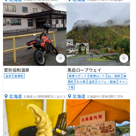
愛別協和温泉
黒岳ロープウェイ
温泉
食事処
絶景スポット
絶景ロード
山｜高原
食
事処
お土産
温泉
カフェ｜軽食
キャン
プ場
北海道
北海道
北海道上川郡和寒町日ノ出８５
北海道中川郡美深町仁宇布