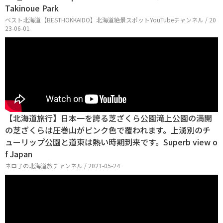
Takinoue Park
ベスト北海道【BESTHOKKAIDO】北海道絶景スポットYouTubeチャンネル / 20
23-06-01
【北海道旅行】日本一を誇る芝ざくら公園滝上公園の満開
の芝ざくらは圧巻山がピンク色で覆われます。上湧別のチ
ューリップ公園と道東は熱い時期到来です。Superb view o
f Japan
ネロ子の北海道旅チャンネル / 2021-05-24