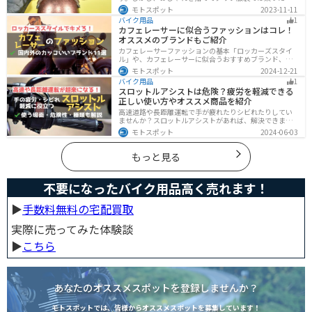
ないですよね？せっかくならカッコよく風を切って街を
モトスポット
2023-11-11
歩きたいもの。この記事では、そんな願いを叶えるた
バイク用品
1
め、王道から流行ファッションまでバイクに乗るときの
カフェレーサーに似合うファッションはコレ！
ファッションを解説します。
オススメのブランドもご紹介
カフェレーサーファッションの基本「ロッカーズスタイ
ル」や、カフェレーサーに似合うおすすめブランド、定
番アイテムを詳しく紹介。個性を引き立てるコーデのコ
モトスポット
2024-12-21
ツや季節に合ったアイテム選び、愛車とのマッチング方
バイク用品
1
法も解説します。
スロットルアシストは危険？疲労を軽減できる
正しい使い方やオススメ商品を紹介
高速道路や長距離運転で手が疲れたりシビれたりしてい
ませんか？スロットルアシストがあれば、解決できま
す。この記事ではスロットルアシストを安全に使う場
モトスポット
2024-06-03
面、危険性、種類、オススメの商品について解説しま
す。長距離運転をもっと楽にしたいと思っている人は参
考にしてください。
もっと見る
不要になったバイク用品高く売れます！
▶︎
手数料無料の宅配買取
実際に売ってみた体験談
▶︎
こちら
あなたのオススメスポットを登録しませんか？
モトスポットでは、皆様からオススメスポットを募集しています！