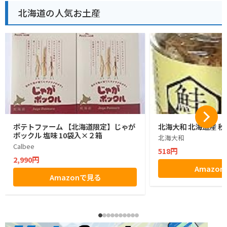
北海道の人気お土産
ポテトファーム 【北海道限定】じゃが
北海大和 北海道産 秋
ポックル 塩味 10袋入×２箱
北海大和
Calbee
518円
2,990円
Amazo
Amazonで見る