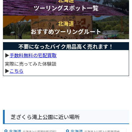
ツーリングスポット一覧
北海道
おすすめツーリングルート
不要になったバイク用品高く売れます！
▶︎
手数料無料の宅配買取
実際に売ってみた体験談
▶︎
こちら
芝ざくら滝上公園に近い場所
北海道
北海道
北海道上川郡愛別町協和1
北海道上川郡上川町層雲峡