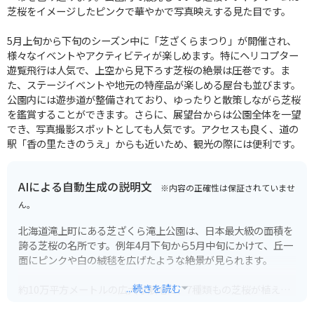
芝桜をイメージしたピンクで華やかで写真映えする見た目です。
5月上旬から下旬のシーズン中に「芝ざくらまつり」が開催され、
様々なイベントやアクティビティが楽しめます。特にヘリコプター
遊覧飛行は人気で、上空から見下ろす芝桜の絶景は圧巻です。ま
た、ステージイベントや地元の特産品が楽しめる屋台も並びます。
公園内には遊歩道が整備されており、ゆったりと散策しながら芝桜
を鑑賞することができます。さらに、展望台からは公園全体を一望
でき、写真撮影スポットとしても人気です。アクセスも良く、道の
駅「香の里たきのうえ」からも近いため、観光の際には便利です。
AIによる自動生成の説明文
※内容の正確性は保証されていませ
ん。
北海道滝上町にある芝ざくら滝上公園は、日本最大級の面積を
誇る芝桜の名所です。例年4月下旬から5月中旬にかけて、丘一
面にピンクや白の絨毯を広げたような絶景が見られます。
...続きを読む
約10万平方メートルの広大な敷地に、7種類もの芝桜が植えら
れており、色のコントラストも楽しめます。園内には展望台が