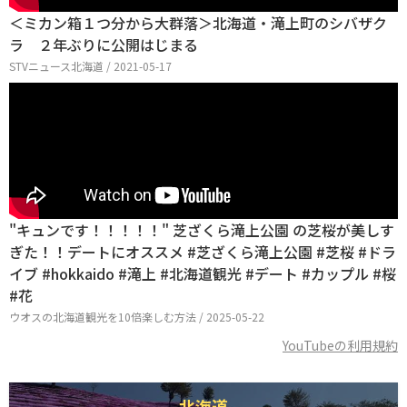
＜ミカン箱１つ分から大群落＞北海道・滝上町のシバザク
ラ ２年ぶりに公開はじまる
STVニュース北海道 / 2021-05-17
"キュンです！！！！！" 芝ざくら滝上公園 の芝桜が美しす
ぎた！！デートにオススメ #芝ざくら滝上公園 #芝桜 #ドラ
イブ #hokkaido #滝上 #北海道観光 #デート #カップル #桜
#花
ウオスの北海道観光を10倍楽しむ方法 / 2025-05-22
YouTubeの利用規約
北海道