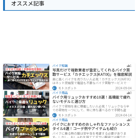
オススメ記事
バイク知識
1
写真だけで複数業者が査定してくれるバイク買
取サービス「カチエックス(KATIX)」を徹底解説
楽に高くバイクを売りたい人必見！カチエックス(KATIX)
はネット完結型で電話も不要なバイク買取サービスで
す。バイク情報と写真を登録するだけで、複数のバイク
モトスポット
2024-09-04
業者がオークション形式で価格を競い合ってくれるの
バイク用品
0
で、何もせず最高値でバイクを売ることができます。
バイク用リュックおすすめ10選！高機能で疲れ
ないモデルと選び方
バイクで荷物を楽に積載したい人必見！リュックなら全
ての荷物を一つにして、常に持ち運べるので手間も盗ま
れる心配もありません。腰や肩の負担を軽減して通勤通
モトスポット
2024-04-14
学・ツーリングを快適にできるオススメリュックを紹介
バイク用品
0
します。
バイクにおすすめのおしゃれなファッションス
タイル6選！コーデ例やアイテムも紹介
バイクに乗る時の服は安全性を考慮する必要がありま
す。しかし、おしゃれを捨ててダサい服装では乗りたく