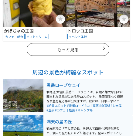
かぼちゃの王国
トロッコ王国
カフェ｜軽食
ソフトクリーム
イベント体験
もっと見る
周辺の景色が綺麗なスポット
黒岳ロープウェイ
北海道 大雪山黒岳ロープウェイは、自然と雄大な山々に
囲まれた温泉街にある登山スポット。 季節関係なく綺麗
な景色を見る事が出来ますが、秋には、日本一早いと言
われる、紅葉の絶景スポットです。10月から11月にかけ
#絶景スポット
#絶景ロード
#山｜高原
#食事処
#お土産
て最高の景色を見ることができるのでシーズン中は登山
#温泉
#カフェ｜軽食
#キャンプ場
客や紅葉狩り客でかなり混雑します。 温泉や食事も楽し
めるので、普段のストレス生活のリフレッシュに最高の
満天の星の丘
スポットです。
観光牧場の「羊と雲の丘」を超えて西側へ道路を進む
と、満天の星の丘にたどり着きます。星空スポットとし