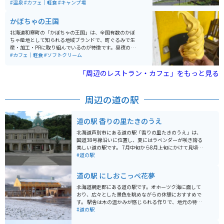
て最高の景色を見ることができるのでシーズン中は登山
#温泉
#カフェ｜軽食
#キャンプ場
客や紅葉狩り客でかなり混雑します。 温泉や食事も楽し
めるので、普段のストレス生活のリフレッシュに最高の
かぼちゃの王国
スポットです。
北海道和寒町の「かぼちゃの王国」は、全国有数のかぼ
ちゃ産地として知られる地域ブランドで、町ぐるみで生
産・加工・PRに取り組んでいるのが特徴です。昼夜の寒
暖差が大きい気候により、甘みが強く品質の高いかぼち
#カフェ｜軽食
#ソフトクリーム
ゃが育ち、収穫期にはイベントや特産品販売も行われ、
観光としても楽しめます。 かぼちゃを使ったスイーツや
「周辺のレストラン・カフェ」をもっと見る
加工品も豊富で、食べ歩きやお土産選びも魅力のひとつ
です。のどかな田園風景が広がるエリアで、自然を感じ
ながらゆったり過ごせます。バイクで訪れる場合は、北
周辺の道の駅
海道らしい開放的な直線道路や景色を楽しめるルートが
多く、ツーリングの立ち寄り先としてもおすすめのスポ
ットです。
道の駅 香りの里たきのうえ
北海道芦別市にある道の駅「香りの里たきのうえ」は、
国道38号線沿いに位置し、夏にはラベンダーが咲き誇る
美しい道の駅です。 7月中旬から8月上旬にかけて見頃を
迎えるラベンダーは、約4haの広大な「たきのうえ渓
#道の駅
谷」を彩り、その香りと共に訪れる人々を魅了します。
園内では、ラベンダーの摘み取り体験もでき、お土産に
道の駅 にしおこっぺ花夢
持ち帰ることも可能です。 また、地元の特産品を販売す
る直売所や、レストランもあり、地元の味覚を楽しむこ
北海道網走郡にある道の駅です。オホーツク海に面して
ともできます。 バイクで訪れる場合、国道38号線は走り
おり、広々とした景色を眺めながらの休憩におすすめで
やすく、景色も良いのでツーリングにも最適です。 道の
す。 駅舎は木の温かみが感じられる作りで、地元の特産
駅には広い駐車場も完備されているので、休憩場所とし
品販売コーナーやレストランがあります。レストランで
#道の駅
ても利用できます。 周辺には、滝の上公園や芦別温泉な
は、オホーツク産の新鮮な魚介類を使った料理や、地元
ど観光スポットも多いので、合わせて訪れるのもおすす