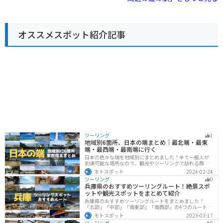
持ち帰ることも可能です。 また、地元の特産品を販売す
る直売所や、レストランもあり、地元の味覚を楽しむこ
ともできます。 バイクで訪れる場合、国道38号線は走り
やすく、景色も良いのでツーリングにも最適です。 道の
オススメスポット紹介記事
駅には広い駐車場も完備されているので、休憩場所とし
ても利用できます。 周辺には、滝の上公園や芦別温泉な
ど観光スポットも多いので、合わせて訪れるのもおすす
めです。
ツーリング
1
地域別6箇所、日本の端まとめ｜最北端・最東
端・最西端・最南端に行く
日本の色々な端を地域別にまとめました！全て一般人が
到達可能な場所なので、観光やツーリングで訪れる際の
参考にしてください。
モトスポット
2024-02-24
ツーリング
0
兵庫県のおすすめツーリングルート！絶景スポ
ットや観光スポットをまとめて紹介
兵庫県のおすすめツーリングルートをまとめました！
「北部」「中部」「南東部」「南西部」の4つのルート紹
介します。自然豊かな山を堪能できる北部と中部、街中
モトスポット
2023-03-17
で海辺の南部と違った楽しみ方ができます。バイクで兵
ツーリング
0