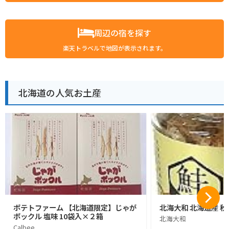
周辺の宿を探す
楽天トラベルで地図が表示されます。
北海道の人気お土産
ポテトファーム 【北海道限定】じゃが
北海大和 北海道産 秋
ポックル 塩味 10袋入×２箱
北海大和
Calbee