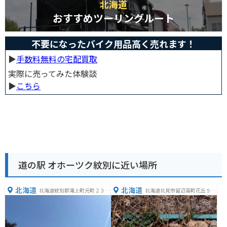
北海道
おすすめツーリングルート
不要になったバイク用品高く売れます！
▶︎
手数料無料の宅配買取
実際に売ってみた体験談
▶︎
こちら
道の駅 オホーツク紋別に近い場所
北海道
北海道
北海道紋別郡滝上町元町２３５
北海道北見市留辺蘂町花丘５２
８−１
−１