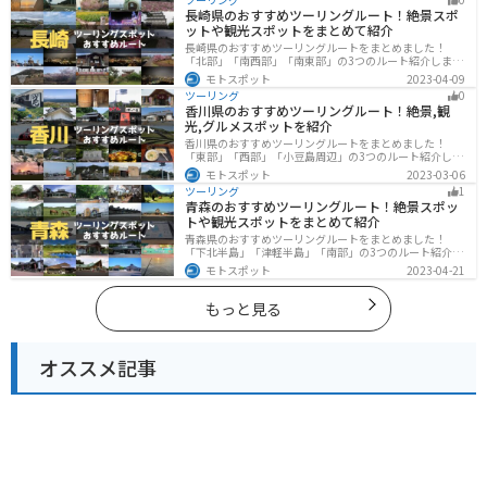
庫県にツーリングに行く際は参考にしてください。
長崎県のおすすめツーリングルート！絶景スポ
ットや観光スポットをまとめて紹介
長崎県のおすすめツーリングルートをまとめました！
「北部」「南西部」「南東部」の3つのルート紹介しま
す。国際色豊かな街並みや世界遺産、絶景ポイントが数
モトスポット
2023-04-09
多く存在し、様々な楽しみ方ができます。バイクで長崎
ツーリング
0
県にツーリングに行く際は参考にしてください。
香川県のおすすめツーリングルート！絶景,観
光,グルメスポットを紹介
香川県のおすすめツーリングルートをまとめました！
「東部」「西部」「小豆島周辺」の3つのルート紹介しま
す。自然豊かな山から海、絶品グルメを満喫するツーリ
モトスポット
2023-03-06
ングができます。バイクで香川県にツーリングに行く際
ツーリング
1
は参考にしてください。
青森のおすすめツーリングルート！絶景スポッ
トや観光スポットをまとめて紹介
青森県のおすすめツーリングルートをまとめました！
「下北半島」「津軽半島」「南部」の3つのルート紹介し
ます。自然に恵まれた風光明媚な景色や歴史文化に触れ
モトスポット
2023-04-21
られる観光スポットが多くあります。バイクで青森県に
ツーリングに行く際は参考にしてください。
もっと見る
オススメ記事