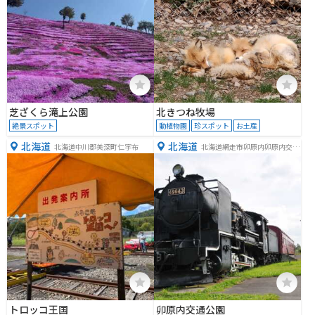
芝ざくら滝上公園
北きつね牧場
絶景スポット
動植物園
珍スポット
お土産
北海道
北海道
北海道中川郡美深町仁宇布
北海道網走市卯原内卯原内交通
公園
トロッコ王国
卯原内交通公園