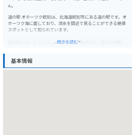
ん。
道の駅 オホーツク紋別は、北海道紋別市にある道の駅です。オ
ホーツク海に面しており、流氷を間近で見ることができる絶景
スポットとして知られています。
...続きを読む
道の駅には、レストランや特産品販売所があり、地元の新鮮な
魚介類や農産物を味わうことができます。お土産には、紋別産
の毛ガニやホタテ、クリオネグッズなどが人気です。
基本情報
バイクで訪れる際は、駐車場も広く停めやすいので安心です。
オホーツク海沿いの道路は、景色が良く、ツーリングにも最適
です。
周辺には、ガリンコ号に乗船できる流氷砕氷船乗り場や、アザ
ラシと触れ合えるオホーツクとっかりセンターなど、観光スポ
ットも充実しています。少し足を延ばせば、広大なサロマ湖
や、北緯45度線モニュメントなど、見どころがたくさんありま
す。