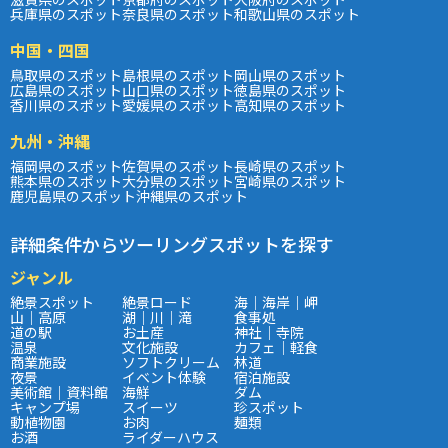
兵庫県のスポット
奈良県のスポット
和歌山県のスポット
中国・四国
鳥取県のスポット
島根県のスポット
岡山県のスポット
広島県のスポット
山口県のスポット
徳島県のスポット
香川県のスポット
愛媛県のスポット
高知県のスポット
九州・沖縄
福岡県のスポット
佐賀県のスポット
長崎県のスポット
熊本県のスポット
大分県のスポット
宮崎県のスポット
鹿児島県のスポット
沖縄県のスポット
詳細条件からツーリングスポットを探す
ジャンル
絶景スポット
絶景ロード
海｜海岸｜岬
山｜高原
湖｜川｜滝
食事処
道の駅
お土産
神社｜寺院
温泉
文化施設
カフェ｜軽食
商業施設
ソフトクリーム
林道
夜景
イベント体験
宿泊施設
美術館｜資料館
海鮮
ダム
キャンプ場
スイーツ
珍スポット
動植物園
お肉
麺類
お酒
ライダーハウス