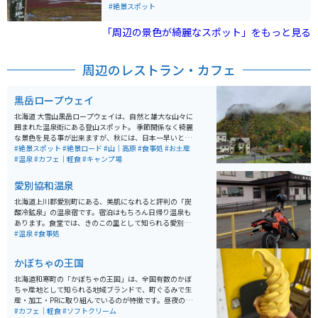
近くには、温泉やご当地の食事、能取湖の絶景を楽しむ
草が能取湖のほとりに一面に広がる景色は圧巻です。
#絶景スポット
ことができる旅館もあるので、静かなところでゆっくり
したいという方にはとてもおすすめです。 アクセスは女
「周辺の景色が綺麗なスポット」をもっと見る
満別空港から車でおよそ25分、網走駅から卯原内交通公
園の目の前にある、卯原内停留所まで路線バスでおよそ
25分と、免許を持っていない方でも来やすい場所なので
周辺のレストラン・カフェ
ぜひ訪れてみてください。
黒岳ロープウェイ
北海道 大雪山黒岳ロープウェイは、自然と雄大な山々に
囲まれた温泉街にある登山スポット。 季節関係なく綺麗
な景色を見る事が出来ますが、秋には、日本一早いと言
われる、紅葉の絶景スポットです。10月から11月にかけ
#絶景スポット
#絶景ロード
#山｜高原
#食事処
#お土産
て最高の景色を見ることができるのでシーズン中は登山
#温泉
#カフェ｜軽食
#キャンプ場
客や紅葉狩り客でかなり混雑します。 温泉や食事も楽し
めるので、普段のストレス生活のリフレッシュに最高の
愛別協和温泉
スポットです。
北海道上川郡愛別町にある、美肌になれると評判の「炭
酸冷鉱泉」の温泉宿です。宿泊はもちろん日帰り温泉も
あります。食堂では、きのこの里として知られる愛別町
のきのこをふんだんに使ったメニューを提供してくれま
#温泉
#食事処
す。
かぼちゃの王国
北海道和寒町の「かぼちゃの王国」は、全国有数のかぼ
ちゃ産地として知られる地域ブランドで、町ぐるみで生
産・加工・PRに取り組んでいるのが特徴です。昼夜の寒
暖差が大きい気候により、甘みが強く品質の高いかぼち
#カフェ｜軽食
#ソフトクリーム