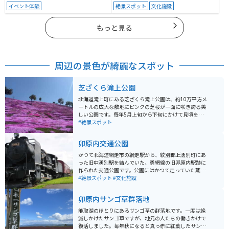
イベント体験
絶景スポット
文化施設
もっと見る
周辺の景色が綺麗なスポット
芝ざくら滝上公園
北海道滝上町にある芝ざくら滝上公園は、約10万平方メ
ートルの広大な敷地にピンクの芝桜が一面に咲き誇る美
しい公園です。毎年5月上旬から下旬にかけて見頃を迎
え、その鮮やかな色彩と甘い香りが一帯を包み込みま
#絶景スポット
す。公園内で販売している芝桜ソフトクリームは芝桜を
イメージしたピンクで華やかで写真映えする見た目で
卯原内交通公園
す。 5月上旬から下旬のシーズン中に「芝ざくらまつ
り」が開催され、様々なイベントやアクティビティが楽
かつて北海道網走市の網走駅から、紋別郡上湧別町にあ
しめます。特にヘリコプター遊覧飛行は人気で、上空か
った旧中湧別駅を結んでいた、勇網線の旧卯原内駅跡に
ら見下ろす芝桜の絶景は圧巻です。また、ステージイベ
作られた交通公園です。公園にはかつて走っていた蒸気
ントや地元の特産品が楽しめる屋台も並びます。公園内
機関車(9600形)と客車、駅のホームと駅名表が保存され
#絶景スポット
#文化施設
には遊歩道が整備されており、ゆったりと散策しながら
ています。 能取湖の湖畔に存在していて、周辺には網走
芝桜を鑑賞することができます。さらに、展望台からは
鉄道記念館やサンゴ草群落地などがあります。卯原内交
卯原内サンゴ草群落地
公園全体を一望でき、写真撮影スポットとしても人気で
通公園は国道238号線沿いにあるため、車やバイクで訪
す。アクセスも良く、道の駅「香の里たきのうえ」から
れることができるほか、旧勇網線は一部区間が道道1087
能取湖のほとりにあるサンゴ草の群落地です。一度は絶
も近いため、観光の際には便利です。
号線「オホーツク自転車道」となっており、夏のサイク
滅しかけたサンゴ草ですが、地元の人たちの働きかけで
リングスポットとして、様々な人が訪れます。 またすぐ
復活しました。毎年秋になると真っ赤に紅葉したサンゴ