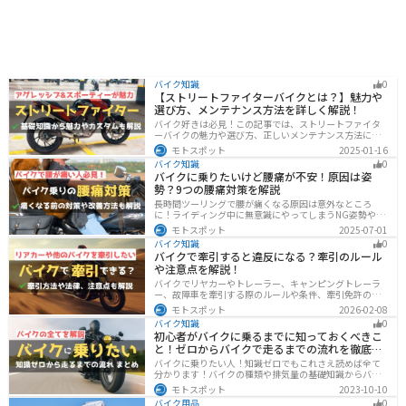
バイク知識
0
【ストリートファイターバイクとは？】魅力や
選び方、メンテナンス方法を詳しく解説！
バイク好きは必見！この記事では、ストリートファイタ
ーバイクの魅力や選び方、正しいメンテナンス方法につ
いて解説しています。実はストリートファイターバイク
モトスポット
2025-01-16
は、個性的なデザインと高い走行性能が魅力です。この
バイク知識
0
記事を読めば、ストリートファイターバイクの魅力がわ
バイクに乗りたいけど腰痛が不安！原因は姿
かります。
勢？9つの腰痛対策を解説
長時間ツーリングで腰が痛くなる原因は意外なところ
に！ライディング中に無意識にやってしまうNG姿勢や体
への負担、今すぐ見直せる予防・対策法をわかりやすく
モトスポット
2025-07-01
解説。腰痛対策に効果的な便利アイテムも紹介し、快適
バイク知識
0
で楽しいツーリングをサポートします。
バイクで牽引すると違反になる？牽引のルール
や注意点を解説！
バイクでリヤカーやトレーラー、キャンピングトレーラ
ー、故障車を牽引する際のルールや条件、牽引免許の有
無、速度制限、必要な装備をわかりやすく解説。メリッ
モトスポット
2026-02-08
ト・デメリットや注意点も紹介し、安全にバイクの積載
バイク知識
0
力をアップする方法をまとめました。
初心者がバイクに乗るまでに知っておくべきこ
と！ゼロからバイクで走るまでの流れを徹底解
説
バイクに乗りたい人！知識ゼロでもこれさえ読めば全て
分かります！バイクの種類や排気量の基礎知識からバイ
クの選び方、免許の取り方、購入、納車、その後のバイ
モトスポット
2023-10-10
クライフまで全てサポートします！
バイク用品
0