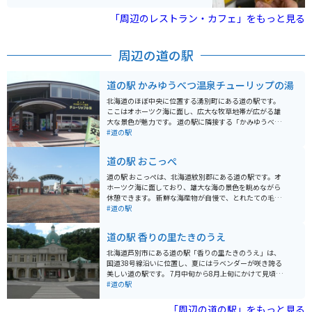
ゃが育ち、収穫期にはイベントや特産品販売も行われ、
観光としても楽しめます。 かぼちゃを使ったスイーツや
「周辺のレストラン・カフェ」をもっと見る
加工品も豊富で、食べ歩きやお土産選びも魅力のひとつ
です。のどかな田園風景が広がるエリアで、自然を感じ
ながらゆったり過ごせます。バイクで訪れる場合は、北
周辺の道の駅
海道らしい開放的な直線道路や景色を楽しめるルートが
多く、ツーリングの立ち寄り先としてもおすすめのスポ
ットです。
道の駅 かみゆうべつ温泉チューリップの湯
北海道のほぼ中央に位置する湧別町にある道の駅です。
ここはオホーツク海に面し、広大な牧草地帯が広がる雄
大な景色が魅力です。 道の駅に隣接する「かみゆうべつ
温泉チューリップの湯」は、泉質の良さで知られてお
#道の駅
り、旅の疲れを癒すのに最適です。露天風呂からは、雄
大なオホーツク海を眺めることができます。また、地元
道の駅 おこっぺ
の食材をふんだんに使ったレストランや、特産品を販売
するショップもあります。 バイクで訪れる際は、オホー
道の駅 おこっぺは、北海道紋別郡にある道の駅です。オ
ツク海沿岸を走る国道238号線がおすすめです。風を感
ホーツク海に面しており、雄大な海の景色を眺めながら
じながら、雄大な景色を楽しむことができます。周辺に
休憩できます。 新鮮な海産物が自慢で、とれたての毛ガ
は、サロマ湖や網走国定公園など、観光スポットも点在
ニやホタテを味わえます。お土産には、地元産の昆布や
#道の駅
しています。 名産品としては、オホーツク産の新鮮な魚
海産物加工品が人気です。 バイクで訪れる際は、駐車場
介類や、地元産の牛乳を使用したソフトクリームなどが
も広々としているので安心です。オホーツク海沿岸をツ
道の駅 香りの里たきのうえ
おすすめです。道の駅のショップで購入することができ
ーリングするライダーにとって、絶景とグルメが楽しめ
ます。
るおすすめの休憩スポットです。
北海道芦別市にある道の駅「香りの里たきのうえ」は、
国道38号線沿いに位置し、夏にはラベンダーが咲き誇る
美しい道の駅です。 7月中旬から8月上旬にかけて見頃を
迎えるラベンダーは、約4haの広大な「たきのうえ渓
#道の駅
谷」を彩り、その香りと共に訪れる人々を魅了します。
園内では、ラベンダーの摘み取り体験もでき、お土産に
「周辺の道の駅」をもっと見る