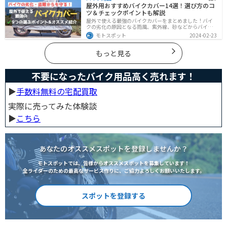
屋外用おすすめバイクカバー14選！選び方のコ
ツ＆チェックポイントも解説
屋外で使える最強のバイクカバーをまとめました！バイ
クの劣化の原因となる雨風、紫外線、砂などからバイク
を守ることはもちろん、盗難やいたずら対策にもなりま
モトスポット
2024-02-23
す。バイクカバーの選び方からオススメまでまとめまし
たので、カバーを探している人はぜひ参考にしてくださ
い。
もっと見る
不要になったバイク用品高く売れます！
▶︎
手数料無料の宅配買取
実際に売ってみた体験談
▶︎
こちら
あなたのオススメスポットを登録しませんか？
モトスポットでは、皆様からオススメスポットを募集しています！
全ライダーのための最高なサービス作りに、ご協力よろしくお願いいたします。
スポットを登録する