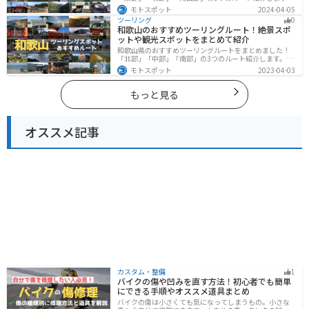
山と海どちらも楽しめるスポットが多数あり、様々な楽
モトスポット
2024-04-05
しみ方ができます。バイクで高知県にツーリングに行く
ツーリング
0
際は参考にしてください。
和歌山のおすすめツーリングルート！絶景スポ
ットや観光スポットをまとめて紹介
和歌山県のおすすめツーリングルートをまとめました！
「北部」「中部」「南部」の3つのルート紹介します。海
と山に囲まれた自然豊かなエリアが広がり、様々な楽し
モトスポット
2023-04-03
み方ができます。バイクで和歌山県にツーリングに行く
際は参考にしてください。
もっと見る
オススメ記事
カスタム・整備
1
バイクの傷や凹みを直す方法！初心者でも簡単
にできる手順やオススメ道具まとめ
バイクの傷は小さくても気になってしまうもの。小さな