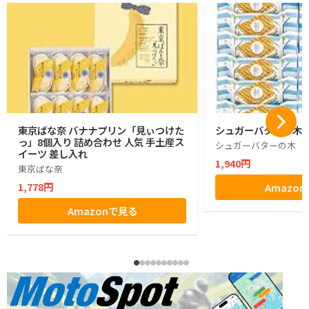
東京ばな奈 バナナプリン「見ぃつけた
シュガーバターの木 1
っ」8個入り 詰め合わせ 人気 手土産ス
シュガーバターの木
イーツ 差し入れ
1,940円
東京ばな奈
1,778円
Amazo
Amazonで見る