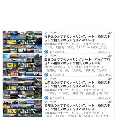
ツーリング
0
福島県のおすすめツーリングルート！絶景スポ
ットや観光スポットをまとめて紹介
福島県のおすすめツーリングルートをまとめました！
「北部」「東部」「西部」の3つのルート紹介します。内
陸部には山々が連なり、海岸線は太平洋に面してるので
モトスポット
2023-04-17
観光スポットが多数あります。バイクで福島県にツーリ
ツーリング
0
ングに行く際は参考にしてください。
四国のおすすめツーリングルート！バイクで行
きたい絶景スポットや観光スポット紹介
四国のおすすめツーリングスポットをまとめました！
「徳島県」「香川県」「愛媛県」「高知県」の各県の観
光地紹介します。自然豊かな山々や湖、温泉地が点在
モトスポット
2023-09-11
し、四季折々の景色を楽しめるスポットが多数ありま
ツーリング
0
す。バイクで四国にツーリングに行く際は参考にしてく
山梨県のおすすめツーリングルート！絶景スポ
ださい。
ットや観光スポットをまとめて紹介
山梨県のおすすめツーリングルートをまとめました！
「北西部」「北東部」「南部（富士山周辺）」の3つのル
ート紹介します。富士山を中心に自然豊かな景色や食事
モトスポット
2023-03-24
を楽しめるスポットが多数あります。バイクで山梨県に
ツーリング
0
ツーリングに行く際は参考にしてください。
高知県のおすすめツーリングルート！絶景スポ
ットや観光スポットをまとめて紹介
高知県のおすすめツーリングルートをまとめました！
「東部」「北部」「南西部」の3つのルート紹介します。