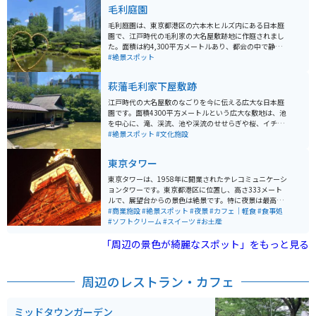
毛利庭園
毛利庭園は、東京都港区の六本木ヒルズ内にある日本庭
園で、江戸時代の毛利家の大名屋敷跡地に作庭されまし
た。面積は約4,300平方メートルあり、都会の中で静か
に自然を楽しめるスポットとして人気です。庭園内に
#絶景スポット
は、池を中心に滝や渓流、川のせせらぎが配されてお
り、四季折々の美しい風景を楽しむことができます。春
萩藩毛利家下屋敷跡
には桜、秋には紅葉が見事で、特に桜の季節には多くの
観光客が訪れます。夜にはライトアップされ、幻想的な
江戸時代の大名屋敷のなごりを今に伝える広大な日本庭
雰囲気が漂います。 また、毛利庭園は周囲の商業施設と
園です。面積4300平方メートルという広大な敷地は、池
融合しており、庭園散策の後には六本木ヒルズ内のショ
を中心に、滝、渓流、池や渓流のせせらぎや桜、イチョ
ッピングやレストランを楽しむこともできます。庭園は
ウといった木々が配置され、春には桜、秋には紅葉と、
#絶景スポット
#文化施設
入場無料で、休憩スポットとしても利用しやすいのが魅
季節ごとの風情を楽しめます。江戸時代に長州藩（萩
力です。交通アクセスも良好で、六本木駅から徒歩数分
藩）の毛利家の下屋敷があった場所で、現在でも敷地内
東京タワー
と便利な立地にあります。
には、江戸時代の石垣の一部が残っており、歴史的な雰
囲気を感じることができます。
東京タワーは、1958年に開業されたテレコミュニケーシ
ョンタワーです。東京都港区に位置し、高さ333メート
ルで、展望台からの景色は絶景です。特に夜景は最高で
す。近くにはカフェや軽食のできる場所もあり、一日中
#商業施設
#絶景スポット
#夜景
#カフェ｜軽食
#食事処
楽しめます。
#ソフトクリーム
#スイーツ
#お土産
「周辺の景色が綺麗なスポット」をもっと見る
周辺のレストラン・カフェ
ミッドタウンガーデン