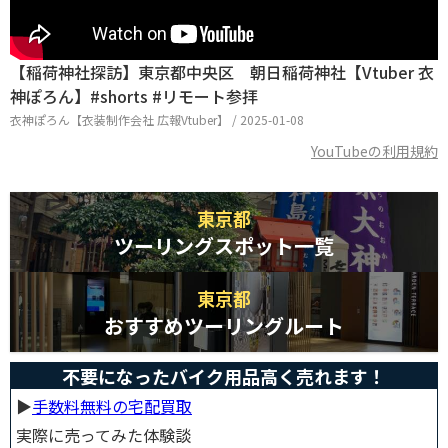
【稲荷神社探訪】東京都中央区 朝日稲荷神社【Vtuber 衣
神ぽろん】#shorts #リモート参拝
衣神ぽろん【衣装制作会社 広報Vtuber】 / 2025-01-08
YouTubeの利用規約
東京都
ツーリングスポット一覧
東京都
おすすめツーリングルート
不要になったバイク用品高く売れます！
▶︎
手数料無料の宅配買取
実際に売ってみた体験談