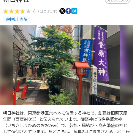
4
（口コミ1件）
#神社｜寺院
朝日神社は、東京都港区六本木に位置する神社で、創建は旧暦天慶
年間（西暦940年）と伝えられています。御祭神は市杵島姫大神
（いちきしまひめのおおかみ）で、芸能・縁結び・商売繁盛の神と
して信仰されています。見どころは、毎年2月に設置される「地口行