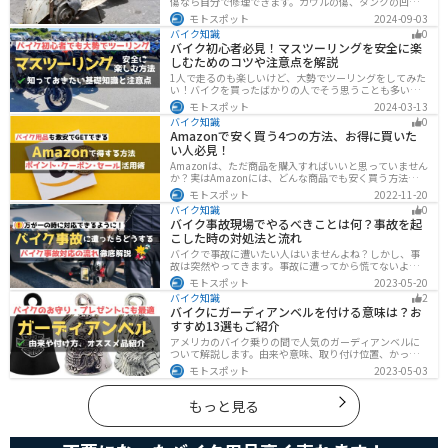
傷なら自分で修理できます。カウルの傷、タンクの凹
み、サビ、樹脂の劣化、ホイールの傷などあらゆる傷の
モトスポット
2024-09-03
修理方法をまとめました。自分でバイクの傷を直したい
バイク知識
0
と思っている人は参考にしてください。
バイク初心者必見！マスツーリングを安全に楽
しむためのコツや注意点を解説
1人で走るのも楽しいけど、大勢でツーリングをしてみた
い！バイクを買ったばかりの人でそう思うことも多いで
しょう。他の人と一緒に走るマスツーリングはとても楽
モトスポット
2024-03-13
しいですが、安全に楽しむために確認すべきことや注意
バイク知識
0
点などたくさんあります。1人で走る時とは違った難しさ
Amazonで安く買う4つの方法、お得に買いた
もあるので、しっかりと確認しておきましょう。
い人必見！
Amazonは、ただ商品を購入すればいいと思っていません
か？実はAmazonには、どんな商品でも安く買う方法が存
在します。この記事では、Amazonでお得に買う方法を4
モトスポット
2022-11-20
つ紹介します！Amazonギフト券をやAmazonポイント、
バイク知識
0
Amazonプライム、タイムセールを活用して安くお得に買
バイク事故現場でやるべきことは何？事故を起
いましょう。
こした時の対処法と流れ
バイクで事故に遭いたい人はいませんよね？しかし、事
故は突然やってきます。事故に遭ってから慌てないよう
に対処法を知っておきましょう。自分が加害者になった
モトスポット
2023-05-20
時、被害者になった時、それぞれどんな対応をすれば良
バイク知識
2
いのかまとめました。
バイクにガーディアンベルを付ける意味は？お
すすめ13選もご紹介
アメリカのバイク乗りの間で人気のガーディアンベルに
ついて解説します。由来や意味、取り付け位置、かっこ
いいオススメのガーディアンベルも紹介します。自分用
モトスポット
2023-05-03
のお守りとしてだけでなく、プレゼントとしても最適な
ので、気になっている人は参考にしてみてください。
もっと見る