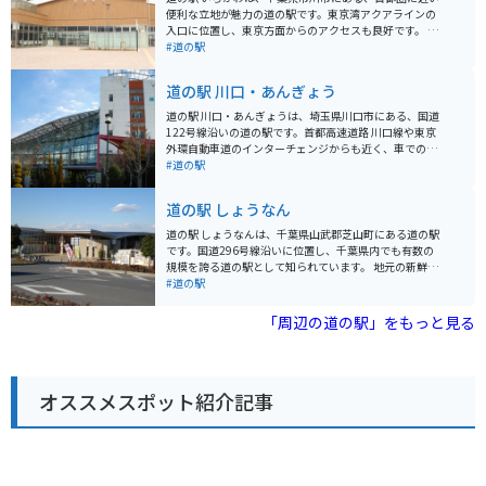
便利な立地が魅力の道の駅です。東京湾アクアラインの
入口に位置し、東京方面からのアクセスも良好です。 地
元の新鮮な農産物が購入できる直売所は、道の駅 いちか
#道の駅
わの目玉の一つです。朝採れの野菜や果物はもちろんの
こと、地元産の海苔や海産物の加工品など、お土産にも
道の駅 川口・あんぎょう
最適な品々が並びます。 また、レストランでは、地元産
の食材をふんだんに使った料理を楽しむことができま
道の駅 川口・あんぎょうは、埼玉県川口市にある、国道
す。東京湾を一望できる展望デッキも併設されており、
122号線沿いの道の駅です。首都高速道路 川口線や東京
ドライブの休憩に最適です。 バイクで訪れる場合、道の
外環自動車道のインターチェンジからも近く、車でのア
駅 いちかわには、広々とした駐車場が完備されているの
クセスが良好です。 地元農産物の直売所では、新鮮な野
#道の駅
で安心です。ツーリングの途中に立ち寄り、地元のグル
菜や果物を購入することができます。特に、川口市の特
メや景色を楽しむのはいかがでしょうか。 周辺には、江
産品である「川口鋳物」を使用した鍋やフライパンなど
道の駅 しょうなん
戸川や国府台など、自然豊かな観光スポットも点在して
の調理器具も販売しており、お土産に最適です。 また、
います。少し足を延ばせば、東京ディズニーリゾートに
食事処では、地元産の食材を使用した料理を楽しむこと
道の駅 しょうなんは、千葉県山武郡芝山町にある道の駅
もアクセス可能です。
ができます。おすすめは、新鮮な野菜をたっぷり使った
です。国道296号線沿いに位置し、千葉県内でも有数の
「あんぎょううどん」です。 バイクで訪れる場合、道の
規模を誇る道の駅として知られています。 地元の新鮮な
駅に隣接する荒川河川敷には、広々とした無料駐車場が
農産物が購入できる農産物直売所や、地元食材を使った
#道の駅
あります。ただし、土日祝日は混雑が予想されるため、
レストランなどが人気です。特に、名産の落花生を使っ
早めの時間帯に訪れることをおすすめします。周辺に
たピーナッツソフトクリームは、道の駅 しょうなんを訪
「周辺の道の駅」をもっと見る
は、荒川の土手沿いを走るサイクリングロードもあり、
れたらぜひ味わいたい一品です。 バイクで訪れる場合、
サイクリングを楽しむこともできます。
道の駅 しょうなんには広々とした駐車場が完備されてい
るため安心です。休憩スペースも充実しており、ツーリ
ングの途中に立ち寄るのに最適な場所と言えるでしょ
オススメスポット紹介記事
う。 道の駅 しょうなん周辺には、航空科学博物館や成田
ゆめ牧場など、観光スポットも充実しています。少し足
を延ばせば、成田山新勝寺や成田空港なども訪れること
ができます。