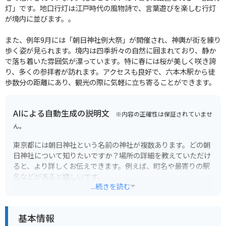
灯」です。地口行灯は江戸時代の風物詩で、言葉遊びを楽しむ行灯
が境内に並びます。。
また、例年9月には「朝日神社例大祭」が開催され、神輿が街を練り
歩く姿が見られます。境内は四季折々の自然に囲まれており、静か
で落ち着いた雰囲気が漂っています。特に春には桜が美しく咲き誇
り、多くの参拝者が訪れます。アクセスも良好で、六本木駅から徒
歩数分の距離にあり、観光の際に気軽に立ち寄ることができます。
AIによる自動生成の説明文
※内容の正確性は保証されていませ
ん。
東京都には朝日神社という名前の神社が複数あります。どの朝
日神社について知りたいですか？場所の詳細を教えていただけ
ると、より詳しくお伝えできます。例えば、町名や最寄りの駅
名などがあると嬉しいです。
...続きを読む
もし、特定の朝日神社を想定していなくて、東京都内の朝日神
社全般について知りたい場合は、その旨教えてください。東京
基本情報
都内の朝日神社について、可能な限り情報をまとめます。