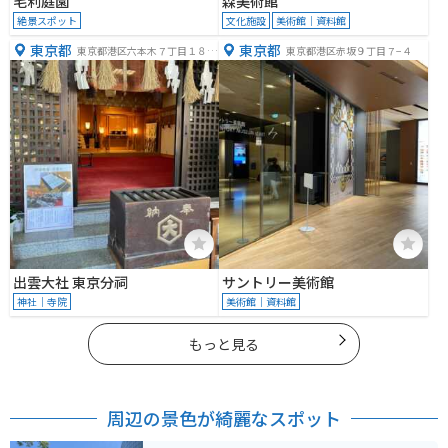
毛利庭園
森美術館
絶景スポット
文化施設
美術館｜資料館
東京都
東京都
東京都港区六本木７丁目１８
東京都港区赤坂９丁目７−４
−５
出雲大社 東京分祠
サントリー美術館
神社｜寺院
美術館｜資料館
もっと見る
周辺の景色が綺麗なスポット