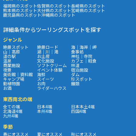
福岡県のスポット
佐賀県のスポット
長崎県のスポット
熊本県のスポット
大分県のスポット
宮崎県のスポット
鹿児島県のスポット
沖縄県のスポット
詳細条件からツーリングスポットを探す
ジャンル
絶景スポット
絶景ロード
海｜海岸｜岬
山｜高原
湖｜川｜滝
食事処
道の駅
お土産
神社｜寺院
温泉
文化施設
カフェ｜軽食
商業施設
ソフトクリーム
林道
夜景
イベント体験
宿泊施設
美術館｜資料館
海鮮
ダム
キャンプ場
スイーツ
珍スポット
動植物園
お肉
麺類
お酒
ライダーハウス
東西南北の端
全ての端
日本4端
日本本土4端
北海道4端
本州4端
四国4端
九州4端
季節
春にオススメ
夏にオススメ
秋にオススメ