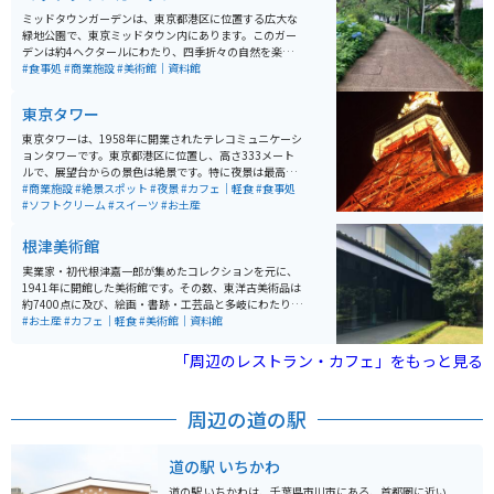
ミッドタウンガーデンは、東京都港区に位置する広大な
緑地公園で、東京ミッドタウン内にあります。このガー
デンは約4ヘクタールにわたり、四季折々の自然を楽し
むことができるオアシスとして、多くの観光客に親しま
#食事処
#商業施設
#美術館｜資料館
れています。ガーデンは「高原の湧水ゾーン」「山のせ
せらぎゾーン」「森のエッジゾーン」「芝生広場ゾー
東京タワー
ン」の4つのゾーンに分かれており、それぞれが異なる
景観と雰囲気を提供しています。特に、桜やツツジ、ア
東京タワーは、1958年に開業されたテレコミュニケーシ
ヤメなどの花が咲き誇る季節には、多くの訪問者で賑わ
ョンタワーです。東京都港区に位置し、高さ333メート
います。 園内にはベンチや休憩スペースも充実してお
ルで、展望台からの景色は絶景です。特に夜景は最高で
り、のんびりと過ごすことができます。さらに、無線LA
す。近くにはカフェや軽食のできる場所もあり、一日中
#商業施設
#絶景スポット
#夜景
#カフェ｜軽食
#食事処
Nが整備されています。また、ガーデン内にはアート作
楽しめます。
#ソフトクリーム
#スイーツ
#お土産
品や彫刻も点在しており、散策しながら芸術を楽しむこ
とができます。東京ミッドタウン内のショッピングやレ
根津美術館
ストランエリアも近く、訪れる際には食事や買い物も一
緒に楽しむことができます。
実業家・初代根津嘉一郎が集めたコレクションを元に、
1941年に開館した美術館です。その数、東洋古美術品は
約7400点に及び、絵画・書跡・工芸品と多岐にわたりま
す。特に茶道具と仏教美術の内容が豊かで、毎年7～8
#お土産
#カフェ｜軽食
#美術館｜資料館
回、展示内容が替わります。また日本庭園の中にあるカ
フェ「NEZUCAFE」では、美しい庭園を見ながら、ドリ
「周辺のレストラン・カフェ」をもっと見る
ンクやスイーツなどを楽しむことができます。また館内
にはオリジナルグッズを扱うミュージアムショップもあ
ります。
周辺の道の駅
道の駅 いちかわ
道の駅 いちかわは、千葉県市川市にある、首都圏に近い