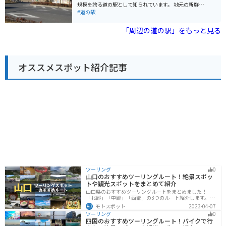
「あんぎょううどん」です。 バイクで訪れる場合、道の
規模を誇る道の駅として知られています。 地元の新鮮な
駅に隣接する荒川河川敷には、広々とした無料駐車場が
農産物が購入できる農産物直売所や、地元食材を使った
#道の駅
あります。ただし、土日祝日は混雑が予想されるため、
レストランなどが人気です。特に、名産の落花生を使っ
早めの時間帯に訪れることをおすすめします。周辺に
たピーナッツソフトクリームは、道の駅 しょうなんを訪
「周辺の道の駅」をもっと見る
は、荒川の土手沿いを走るサイクリングロードもあり、
れたらぜひ味わいたい一品です。 バイクで訪れる場合、
サイクリングを楽しむこともできます。
道の駅 しょうなんには広々とした駐車場が完備されてい
るため安心です。休憩スペースも充実しており、ツーリ
ングの途中に立ち寄るのに最適な場所と言えるでしょ
オススメスポット紹介記事
う。 道の駅 しょうなん周辺には、航空科学博物館や成田
ゆめ牧場など、観光スポットも充実しています。少し足
を延ばせば、成田山新勝寺や成田空港なども訪れること
ができます。
ツーリング
0
山口のおすすめツーリングルート！絶景スポッ
トや観光スポットをまとめて紹介
山口県のおすすめツーリングルートをまとめました！
「北部」「中部」「西部」の3つのルート紹介します。美
しい海岸線や山々を楽しむことができます。バイクで山
モトスポット
2023-04-07
口県にツーリングに行く際は参考にしてください。
ツーリング
0
四国のおすすめツーリングルート！バイクで行