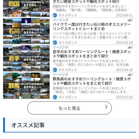
きたい絶景スポットや観光スポット紹介
四国のおすすめツーリングスポットをまとめました！
「徳島県」「香川県」「愛媛県」「高知県」の各県の観
光地紹介します。自然豊かな山々や湖、温泉地が点在
モトスポット
2023-09-11
し、四季折々の景色を楽しめるスポットが多数ありま
ツーリング
0
す。バイクで四国にツーリングに行く際は参考にしてく
バイクで一度は行きたい石川県のオススメツー
ださい。
リングスポットとルートまとめ
バイクで石川県に行くなら必見！オススメツーリングス
ポットとルートをまとめました！定番スポットから絶景
スポット、温泉、海、グルメなど様々なジャンルで楽し
モトスポット
2023-02-18
めます。バイクで石川ツーリングに行こうと思っている
ツーリング
0
人は、参考にしてください。
岩手のおすすめツーリングルート！絶景スポッ
トや観光スポットをまとめて紹介
岩手県のおすすめツーリングルートをまとめました！
「北部」「南部」の2つのルート紹介します。壮大な自然
や歴史的な観光スポットが多く存在するので楽しめま
モトスポット
2023-04-20
す。バイクで岩手県にツーリングに行く際は参考にして
ツーリング
0
ください。
群馬県のおすすめツーリングルート！絶景スポ
ットや観光スポットをまとめて紹介
群馬県のおすすめツーリングルートをまとめました！
「東部」「北部」「南部」の3つのルート紹介します。草
津温泉や伊香保温泉など全国でも有名な温泉や豊かな自
モトスポット
2023-03-10
然を満喫するツーリングができます。バイクで群馬県に
ツーリングに行く際は参考にしてください。
もっと見る
オススメ記事