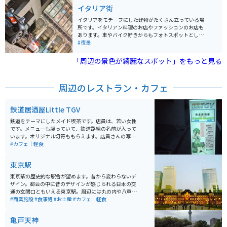
気を盛り上げてくれます。
イタリア街
イタリアをモチーフにした建物がたくさん立っている場
所です。イタリアン料理のお店やファッションのお店も
あります。車やバイク好きからもフォトスポットとして
人気の場所となっています。オフィスやホテル、住宅も
#夜景
ある為、夜間のエンジン音などには注意するようにしま
しょう。
「周辺の景色が綺麗なスポット」をもっと見る
周辺のレストラン・カフェ
鉄道居酒屋Little TGV
鉄道をテーマにしたメイド喫茶です。店員は、若い女性
です。メニューも凝っていて、鉄道路線の名前が入って
います。オリジナル切符ももらえます。店員さんの写真
撮影禁止でしたが、店内の風景は撮影可能です。店内に
#カフェ｜軽食
は、鉄道模型・グッズも展示してあります。イベントも
行われます。
東京駅
東京駅の歴史的な駅舎が望めます。昔から変わらないデ
ザイン。都会の中に昔のデザインが感じられる日本の交
通の玄関口ともいえる東京駅。周辺には丸の内や八重洲
といったオフィス街が形成されている。近年ではKITTE
#商業施設
#食事処
#お土産
#カフェ｜軽食
やグランスタ東京などの商業施設が登場するなど、ます
ます活気を帯びているエリアとしても注目されている。
亀戸天神
今回は100年以上東京の象徴として存在している。