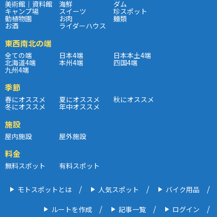
美術館｜資料館
海鮮
ダム
キャンプ場
スイーツ
珍スポット
動植物園
お肉
麺類
お酒
ライダーハウス
東西南北の端
全ての端
日本4端
日本本土4端
北海道4端
本州4端
四国4端
九州4端
季節
春にオススメ
夏にオススメ
秋にオススメ
冬にオススメ
年中オススメ
施設
屋内施設
屋外施設
料金
無料スポット
有料スポット
モトスポットとは
人気スポット
バイク用品
ルートを作成
記事一覧
ログイン