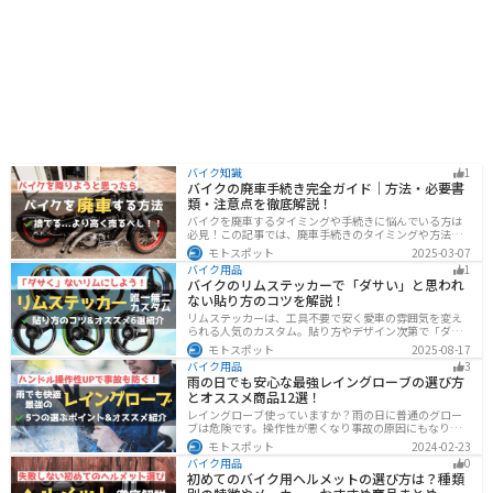
バイク知識
1
バイクの廃車手続き完全ガイド｜方法・必要書
類・注意点を徹底解説！
バイクを廃車するタイミングや手続きに悩んでいる方は
必見！この記事では、廃車手続きのタイミングや方法、
流れを解説しています。実は、手続きの注意点や業者に
モトスポット
2025-03-07
依頼する際のポイントがあります。記事を読めば、バイ
バイク用品
1
クの廃車手続きがスムーズに行えるでしょう。
バイクのリムステッカーで「ダサい」と思われ
ない貼り方のコツを解説！
リムステッカーは、工具不要で安く愛車の雰囲気を変え
られる人気のカスタム。貼り方やデザイン次第で「ダサ
い」仕上がりになることも。本記事では失敗例や選び
モトスポット
2025-08-17
方、きれいに貼るコツからおすすめ商品まで詳しく紹
バイク用品
3
介。初心者でも安心して足回りをカッコよくドレスアッ
雨の日でも安心な最強レイングローブの選び方
プできます。
とオススメ商品12選！
レイングローブ使っていますか？雨の日に普通のグロー
ブは危険です。操作性が悪くなり事故の原因にもなりま
す。安全と快適に運転するためにもしっかりとしたレイ
モトスポット
2024-02-23
ングローブを準備しておきましょう。この記事ではレイ
バイク用品
0
ングローブの選び方とオススメを紹介します。
初めてのバイク用ヘルメットの選び方は？種類