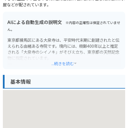
屋などが配されています｡
AIによる自動生成の説明文
※内容の正確性は保証されていませ
ん。
東京都練馬区にある大泉寺は、平安時代末期に創建されたと伝
えられる由緒ある寺院です。境内には、樹齢400年以上と推定
される「大泉寺のシイノキ」がそびえ立ち、東京都の天然記念
物に指定されています。
...続きを読む
このシイノキは、地元では「子育てイチョウ」とも呼ばれ、古
くから安産や子供の成長にご利益があるとされています。
基本情報
境内は静かで落ち着いた雰囲気で、都会の喧騒を離れてゆった
りと過ごすことができます。歴史を感じさせる建造物や自然豊
かな環境は、訪れる人々に安らぎを与えてくれます。バイクで
訪れる際は、近隣の駐輪場情報などを事前に確認しておくと安
心です。