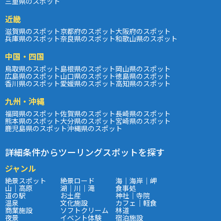
三重県のスポット
近畿
滋賀県のスポット
京都府のスポット
大阪府のスポット
兵庫県のスポット
奈良県のスポット
和歌山県のスポット
中国・四国
鳥取県のスポット
島根県のスポット
岡山県のスポット
広島県のスポット
山口県のスポット
徳島県のスポット
香川県のスポット
愛媛県のスポット
高知県のスポット
九州・沖縄
福岡県のスポット
佐賀県のスポット
長崎県のスポット
熊本県のスポット
大分県のスポット
宮崎県のスポット
鹿児島県のスポット
沖縄県のスポット
詳細条件からツーリングスポットを探す
ジャンル
絶景スポット
絶景ロード
海｜海岸｜岬
山｜高原
湖｜川｜滝
食事処
道の駅
お土産
神社｜寺院
温泉
文化施設
カフェ｜軽食
商業施設
ソフトクリーム
林道
夜景
イベント体験
宿泊施設