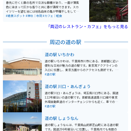
春先に行くと藤の名所で立派な藤棚があり、一面が薄紫
色に染まって仄かな香りと共に春が満喫できます。スカ
イツリーを望む池には地名由来の亀が甲羅干しをしてい
て可愛いです。 直ぐ側には老舗和菓子の船橋屋さんがあ
#絶景スポット
#神社｜寺院
#カフェ｜軽食
り葛餅が有名ですが、こちらの軒先にも藤棚があり雰囲
気を盛り上げてくれます。
「周辺のレストラン・カフェ」をもっと見る
周辺の道の駅
道の駅 いちかわ
道の駅 いちかわは、千葉県市川市にある、首都圏に近い
便利な立地が魅力の道の駅です。東京湾アクアラインの
入口に位置し、東京方面からのアクセスも良好です。 地
元の新鮮な農産物が購入できる直売所は、道の駅 いちか
#道の駅
わの目玉の一つです。朝採れの野菜や果物はもちろんの
こと、地元産の海苔や海産物の加工品など、お土産にも
道の駅 川口・あんぎょう
最適な品々が並びます。 また、レストランでは、地元産
の食材をふんだんに使った料理を楽しむことができま
道の駅 川口・あんぎょうは、埼玉県川口市にある、国道
す。東京湾を一望できる展望デッキも併設されており、
122号線沿いの道の駅です。首都高速道路 川口線や東京
ドライブの休憩に最適です。 バイクで訪れる場合、道の
外環自動車道のインターチェンジからも近く、車でのア
駅 いちかわには、広々とした駐車場が完備されているの
クセスが良好です。 地元農産物の直売所では、新鮮な野
#道の駅
で安心です。ツーリングの途中に立ち寄り、地元のグル
菜や果物を購入することができます。特に、川口市の特
メや景色を楽しむのはいかがでしょうか。 周辺には、江
産品である「川口鋳物」を使用した鍋やフライパンなど
道の駅 しょうなん
戸川や国府台など、自然豊かな観光スポットも点在して
の調理器具も販売しており、お土産に最適です。 また、
います。少し足を延ばせば、東京ディズニーリゾートに
食事処では、地元産の食材を使用した料理を楽しむこと
道の駅 しょうなんは、千葉県山武郡芝山町にある道の駅
もアクセス可能です。
ができます。おすすめは、新鮮な野菜をたっぷり使った
です。国道296号線沿いに位置し、千葉県内でも有数の