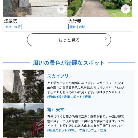
法蔵院
大行寺
神社｜寺院
神社｜寺院
もっと見る
周辺の景色が綺麗なスポット
スカイツリー
押上駅からすぐの場所にあります。スカイツリーの634
mの高さから見る景色は息を飲んでしまいます！地上が
まるでおもちゃみたいに見えます。夜は夜景がキレイに
見えますよ。また、スカイツリーの近くにはソラマチが
#商業施設
#絶景スポット
#夜景
あり、そこも美味しいものや、お子様連れには嬉しいこ
どもの湯という、銭湯をモチーフにしたボールプールが
亀戸天神
あり、お子様は大はしゃぎまちがいなしです。ぜひ1度は
行ってみてほしい場所です
春先に行くと藤の名所で立派な藤棚があり、一面が薄紫
色に染まって仄かな香りと共に春が満喫できます。スカ
イツリーを望む池には地名由来の亀が甲羅干しをしてい
て可愛いです。 直ぐ側には老舗和菓子の船橋屋さんがあ
#絶景スポット
#神社｜寺院
#カフェ｜軽食
り葛餅が有名ですが、こちらの軒先にも藤棚があり雰囲