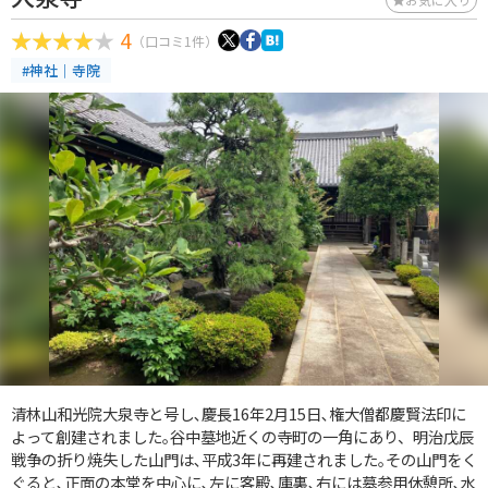
4
（口コミ1件）
#神社｜寺院
清林山和光院大泉寺と号し､慶長16年2月15日､権大僧都慶賢法印に
よって創建されました｡谷中墓地近くの寺町の一角にあり、明治戊辰
戦争の折り焼失した山門は､平成3年に再建されました｡その山門をく
ぐると､正面の本堂を中心に､左に客殿､庫裏､右には墓参用休憩所､水