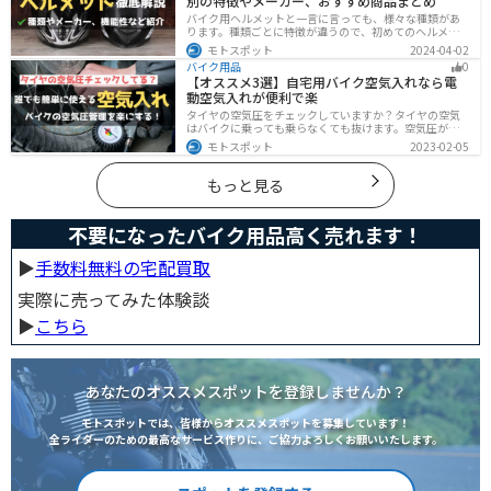
別の特徴やメーカー、おすすめ商品まとめ
バイク用ヘルメットと一言に言っても、様々な種類があ
ります。種類ごとに特徴が違うので、初めてのヘルメッ
ト選びで失敗しないように、しっかりと理解して選ぶよ
モトスポット
2024-04-02
うにしましょう。この記事では、特徴やメリットデメリ
バイク用品
0
ット、有名メーカーなど初心者が知っておくべきことを
【オススメ3選】自宅用バイク空気入れなら電
まとめました。
動空気入れが便利で楽
タイヤの空気圧をチェックしていますか？タイヤの空気
はバイクに乗っても乗らなくても抜けます。空気圧が下
がると走行性能・燃費・安全性に影響します。空気圧は
モトスポット
2023-02-05
常に自分で管理できるようにしておきましょう。楽に使
えるオススメ空気入れをまとめたので、参考にしてくだ
さい。
もっと見る
不要になったバイク用品高く売れます！
▶︎
手数料無料の宅配買取
実際に売ってみた体験談
▶︎
こちら
あなたのオススメスポットを登録しませんか？
モトスポットでは、皆様からオススメスポットを募集しています！
全ライダーのための最高なサービス作りに、ご協力よろしくお願いいたします。