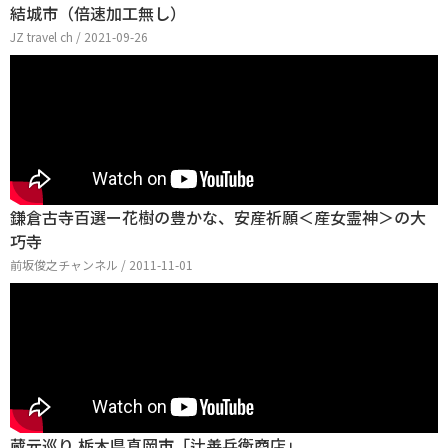
結城市（倍速加工無し）
JZ travel ch / 2021-09-26
鎌倉古寺百選ー花樹の豊かな、安産祈願＜産女霊神＞の大
巧寺
前坂俊之チャンネル / 2011-11-01
蔵元巡り 栃木県真岡市「辻善兵衛商店」