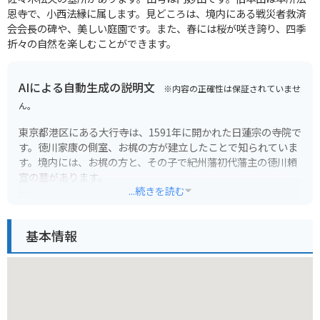
恩寺で、小西法縁に属します。見どころは、境内にある戦災者救済
会会長の碑や、美しい庭園です。また、春には桜が咲き誇り、四季
折々の自然を楽しむことができます。
AIによる自動生成の説明文
※内容の正確性は保証されていませ
ん。
東京都港区にある大行寺は、1591年に開かれた日蓮宗の寺院で
す。徳川家康の側室、お梶の方が建立したことで知られていま
す。境内には、お梶の方と、その子で紀州藩初代藩主の徳川頼
宣の墓があります。
...続きを読む
大行寺は、都心にありながら静寂な雰囲気が漂う都会のオアシ
スです。境内はそれほど広くはありませんが、歴史を感じさせ
基本情報
る建造物や、手入れの行き届いた庭園があり、落ち着いた時間
を過ごすことができます。
バイクで訪れる場合は、近くにコインパーキングがあるので利
用すると良いでしょう。境内には駐輪スペースはありません。