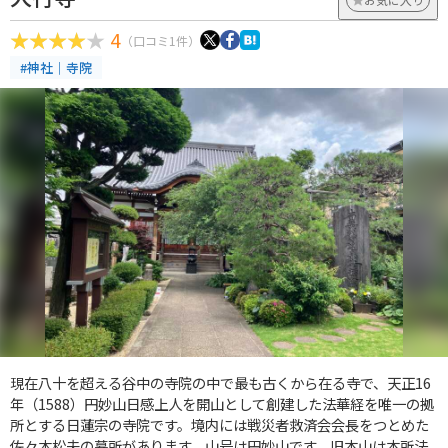
4
（口コミ1件）
#神社｜寺院
現在八十を超える谷中の寺院の中で最も古くから在る寺で、天正16
年（1588）円妙山日感上人を開山として創建した法華経を唯一の拠
所とする日蓮宗の寺院です。境内には戦災者救済会会長をつとめた
佐々木松夫の墓所があります。山号は円妙山です。旧本山は本所法