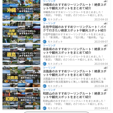
ツーリング
1
沖縄県のおすすめツーリングルート！絶景スポ
ットや観光スポットをまとめて紹介
沖縄県のおすすめツーリングルートをまとめました！
「南部」「中部」「北部」の3つのルート紹介します。美
しいビーチや歴史と文化に溢れたスポットが多数あり、
モトスポット
2023-04-10
様々な楽しみ方ができます。バイクで沖縄県にツーリン
ツーリング
1
グに行く際は参考にしてください。
北陸甲信越のおすすめツーリングルート！バイ
クで行きたい絶景スポットや観光スポット紹介
北陸甲信越のおすすめツーリングスポットをまとめまし
た！「新潟県」「富山県」「石川県」「福井県」「山梨
県」「長野県」の各県の観光地紹介します。自然豊かな
モトスポット
2023-09-07
山々や湖、温泉地が点在し、四季折々の景色を楽しめる
ツーリング
0
スポットが多数あります。バイクで北陸甲信越にツーリ
徳島県のおすすめツーリングルート！絶景スポ
ングに行く際は参考にしてください。
ットや観光スポットをまとめて紹介
徳島県のおすすめツーリングルートをまとめました！
「東部」「西部」の2つのルート紹介します。有名なうず
しおや山を中心とした自然豊かなスポットが多数ありま
モトスポット
2023-04-04
す。バイクで徳島県にツーリングに行く際は参考にして
ツーリング
0
ください。
淡路島のおすすめツーリングルート！絶景スポ
ットや観光スポットをまとめて紹介
淡路島のおすすめツーリングルートをまとめました！北
淡路海岸や南淡路海岸など美しい海岸線、国営明石海峡
公園や淡路夢舞台など、自然とアートが融合した施設も
モトスポット
2023-04-24
多数あります。バイクで淡路島にツーリングに行く際は
ツーリング
0
参考にしてください。
和歌山のおすすめツーリングルート！絶景スポ
ットや観光スポットをまとめて紹介
和歌山県のおすすめツーリングルートをまとめました！
「北部」「中部」「南部」の3つのルート紹介します。海
と山に囲まれた自然豊かなエリアが広がり、様々な楽し
モトスポット
2023-04-03
み方ができます。バイクで和歌山県にツーリングに行く
際は参考にしてください。