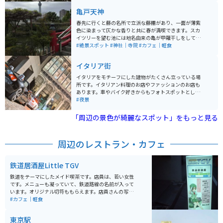
どもの湯という、銭湯をモチーフにしたボールプールが
亀戸天神
あり、お子様は大はしゃぎまちがいなしです。ぜひ1度は
行ってみてほしい場所です
春先に行くと藤の名所で立派な藤棚があり、一面が薄紫
色に染まって仄かな香りと共に春が満喫できます。スカ
イツリーを望む池には地名由来の亀が甲羅干しをしてい
て可愛いです。 直ぐ側には老舗和菓子の船橋屋さんがあ
#絶景スポット
#神社｜寺院
#カフェ｜軽食
り葛餅が有名ですが、こちらの軒先にも藤棚があり雰囲
気を盛り上げてくれます。
イタリア街
イタリアをモチーフにした建物がたくさん立っている場
所です。イタリアン料理のお店やファッションのお店も
あります。車やバイク好きからもフォトスポットとして
人気の場所となっています。オフィスやホテル、住宅も
#夜景
ある為、夜間のエンジン音などには注意するようにしま
しょう。
「周辺の景色が綺麗なスポット」をもっと見る
周辺のレストラン・カフェ
鉄道居酒屋Little TGV
鉄道をテーマにしたメイド喫茶です。店員は、若い女性
です。メニューも凝っていて、鉄道路線の名前が入って
います。オリジナル切符ももらえます。店員さんの写真
撮影禁止でしたが、店内の風景は撮影可能です。店内に
#カフェ｜軽食
は、鉄道模型・グッズも展示してあります。イベントも
行われます。
東京駅