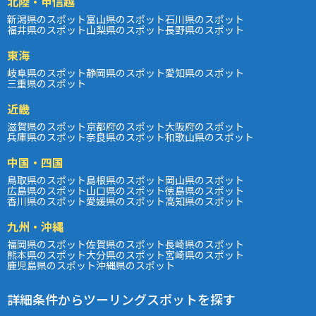
北陸・甲信越
新潟県のスポット
富山県のスポット
石川県のスポット
福井県のスポット
山梨県のスポット
長野県のスポット
東海
岐阜県のスポット
静岡県のスポット
愛知県のスポット
三重県のスポット
近畿
滋賀県のスポット
京都府のスポット
大阪府のスポット
兵庫県のスポット
奈良県のスポット
和歌山県のスポット
中国・四国
鳥取県のスポット
島根県のスポット
岡山県のスポット
広島県のスポット
山口県のスポット
徳島県のスポット
香川県のスポット
愛媛県のスポット
高知県のスポット
九州・沖縄
福岡県のスポット
佐賀県のスポット
長崎県のスポット
熊本県のスポット
大分県のスポット
宮崎県のスポット
鹿児島県のスポット
沖縄県のスポット
詳細条件からツーリングスポットを探す