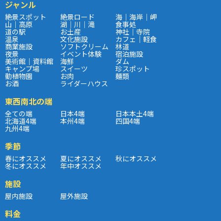
ジャンル
絶景スポット
絶景ロード
海｜海岸｜岬
山｜高原
湖｜川｜滝
食事処
道の駅
お土産
神社｜寺院
温泉
文化施設
カフェ｜軽食
商業施設
ソフトクリーム
林道
夜景
イベント体験
宿泊施設
美術館｜資料館
海鮮
ダム
キャンプ場
スイーツ
珍スポット
動植物園
お肉
麺類
お酒
ライダーハウス
東西南北の端
全ての端
日本4端
日本本土4端
北海道4端
本州4端
四国4端
九州4端
季節
春にオススメ
夏にオススメ
秋にオススメ
冬にオススメ
年中オススメ
施設
屋内施設
屋外施設
料金