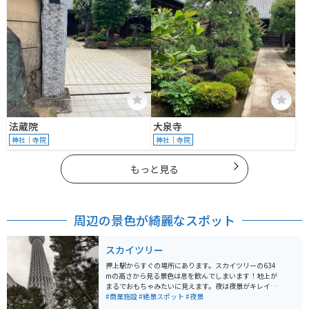
法蔵院
大泉寺
神社｜寺院
神社｜寺院
もっと見る
周辺の景色が綺麗なスポット
スカイツリー
押上駅からすぐの場所にあります。スカイツリーの634
mの高さから見る景色は息を飲んでしまいます！地上が
まるでおもちゃみたいに見えます。夜は夜景がキレイに
見えますよ。また、スカイツリーの近くにはソラマチが
#商業施設
#絶景スポット
#夜景
あり、そこも美味しいものや、お子様連れには嬉しいこ