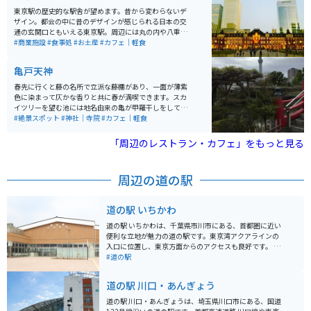
東京駅の歴史的な駅舎が望めます。昔から変わらないデ
ザイン。都会の中に昔のデザインが感じられる日本の交
通の玄関口ともいえる東京駅。周辺には丸の内や八重洲
といったオフィス街が形成されている。近年ではKITTE
#商業施設
#食事処
#お土産
#カフェ｜軽食
やグランスタ東京などの商業施設が登場するなど、ます
ます活気を帯びているエリアとしても注目されている。
亀戸天神
今回は100年以上東京の象徴として存在している。
春先に行くと藤の名所で立派な藤棚があり、一面が薄紫
色に染まって仄かな香りと共に春が満喫できます。スカ
イツリーを望む池には地名由来の亀が甲羅干しをしてい
て可愛いです。 直ぐ側には老舗和菓子の船橋屋さんがあ
#絶景スポット
#神社｜寺院
#カフェ｜軽食
り葛餅が有名ですが、こちらの軒先にも藤棚があり雰囲
気を盛り上げてくれます。
「周辺のレストラン・カフェ」をもっと見る
周辺の道の駅
道の駅 いちかわ
道の駅 いちかわは、千葉県市川市にある、首都圏に近い
便利な立地が魅力の道の駅です。東京湾アクアラインの
入口に位置し、東京方面からのアクセスも良好です。 地
元の新鮮な農産物が購入できる直売所は、道の駅 いちか
#道の駅
わの目玉の一つです。朝採れの野菜や果物はもちろんの
こと、地元産の海苔や海産物の加工品など、お土産にも
道の駅 川口・あんぎょう
最適な品々が並びます。 また、レストランでは、地元産
の食材をふんだんに使った料理を楽しむことができま
道の駅 川口・あんぎょうは、埼玉県川口市にある、国道
す。東京湾を一望できる展望デッキも併設されており、