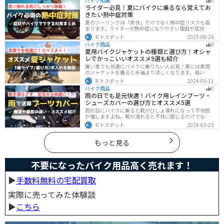
バイク知識
0
介。初心者でも安心して足回りをカッコよくドレスアッ
ライダー必見！夏にバイクに乗るなら覚えてお
プできます。
きたい熱中症対策
夏のツーリングは「爽快」だけでなく熱中症リスクも高
まります。ライダーが熱中症になりやすい理由や症状、
危険性、そして安全に楽しむための対策を徹底解説。夏
モトスポット
2025-08-26
用ウェア・水分補給・休憩ポイントの工夫など、猛暑で
バイク用品
0
も快適に走るコツを紹介します。
夏用バイクジャケットの種類と選び方！オシャ
レでかっこいいオススメ9選も紹介
暑い夏でも快適にバイクに乗りたい人必見！夏には夏用
のジャケットを着ると半袖より涼しくなります。高い透
湿性のフルメッシュ素材やハーフメッシュはもちろん、
モトスポット
2024-05-11
デザイン性に優れたテキスタイルジャケットもあるの
バイク用品
0
で、カッコよくバイクに乗りたい人でも使える装備があ
雨の日でも足元快適！バイク用レインブーツ・
ります。
シューズカバーの選び方とオススメ5選
雨の日にバイクに乗ると靴がびしょ濡れになって不快感
が増しますよね。靴が濡れると不快に感じるだけでなく
操作性にも影響が出るので事故の原因にもなります。ブ
モトスポット
2024-03-23
ーツカバーを使うことで靴を雨や汚れから防ぐことがで
きます。防風効果もあるので寒さ対策にもなります。
もっと見る
不要になったバイク用品高く売れます！
▶︎
手数料無料の宅配買取
実際に売ってみた体験談
▶︎
こちら