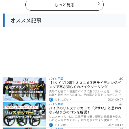
もっと見る
オススメ記事
バイク用品
0
【4タイプ12選】オススメ冬用ライディングパ
ンツで寒さ知らずのバイクツーリング
真冬でも暖かく快適にバイクに乗りたい人必見！！寒さ
は足や腰回りから来ます。足の寒さ対策をしっかりとす
ることで、体全体の寒さを防ぎ快適なバイクツーリング
モトスポット
2024-09-07
を楽しむことができます。この記事では、4つのタイプ別
バイク用品
1
に真冬でも使えるライディングパンツを12選紹介しま
バイクのリムステッカーで「ダサい」と思われ
す！
ない貼り方のコツを解説！
リムステッカーは、工具不要で安く愛車の雰囲気を変え
られる人気のカスタム。貼り方やデザイン次第で「ダサ
い」仕上がりになることも。本記事では失敗例や選び
モトスポット
2025-08-17
方、きれいに貼るコツからおすすめ商品まで詳しく紹