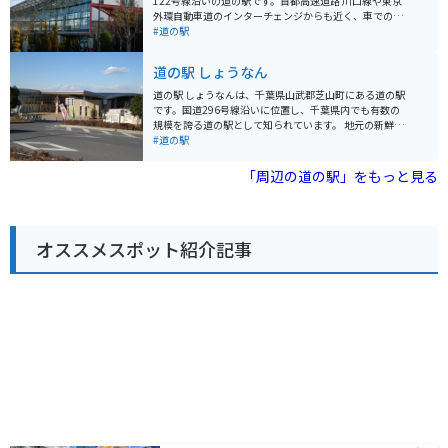
122号線沿いの道の駅です。首都高速道路 川口線や東京
ドライブの休憩に最適です。 バイクで訪れる場合、道の
外環自動車道のインターチェンジからも近く、車でのア
駅 いちかわには、広々とした駐車場が完備されているの
クセスが良好です。 地元農産物の直売所では、新鮮な野
#道の駅
で安心です。ツーリングの途中に立ち寄り、地元のグル
菜や果物を購入することができます。特に、川口市の特
メや景色を楽しむのはいかがでしょうか。 周辺には、江
産品である「川口鋳物」を使用した鍋やフライパンなど
道の駅 しょうなん
戸川や国府台など、自然豊かな観光スポットも点在して
の調理器具も販売しており、お土産に最適です。 また、
います。少し足を延ばせば、東京ディズニーリゾートに
食事処では、地元産の食材を使用した料理を楽しむこと
道の駅 しょうなんは、千葉県山武郡芝山町にある道の駅
もアクセス可能です。
ができます。おすすめは、新鮮な野菜をたっぷり使った
です。国道296号線沿いに位置し、千葉県内でも有数の
「あんぎょううどん」です。 バイクで訪れる場合、道の
規模を誇る道の駅として知られています。 地元の新鮮な
駅に隣接する荒川河川敷には、広々とした無料駐車場が
農産物が購入できる農産物直売所や、地元食材を使った
#道の駅
あります。ただし、土日祝日は混雑が予想されるため、
レストランなどが人気です。特に、名産の落花生を使っ
早めの時間帯に訪れることをおすすめします。周辺に
たピーナッツソフトクリームは、道の駅 しょうなんを訪
「周辺の道の駅」をもっと見る
は、荒川の土手沿いを走るサイクリングロードもあり、
れたらぜひ味わいたい一品です。 バイクで訪れる場合、
サイクリングを楽しむこともできます。
道の駅 しょうなんには広々とした駐車場が完備されてい
るため安心です。休憩スペースも充実しており、ツーリ
ングの途中に立ち寄るのに最適な場所と言えるでしょ
オススメスポット紹介記事
う。 道の駅 しょうなん周辺には、航空科学博物館や成田
ゆめ牧場など、観光スポットも充実しています。少し足
を延ばせば、成田山新勝寺や成田空港なども訪れること
ができます。