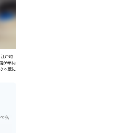
、江戸時
猫が奉納
の地蔵に
かで落