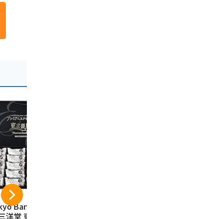
kyo Banana 三洋
ショウエイ 江戸祭
東京の恋人
 三洋堂 東京お土
人形焼 （ こしあん
ラングドシャ