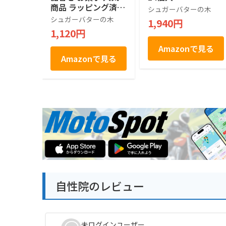
商品 ラッピング済 (7
シュガーバターの木
個入)
シュガーバターの木
1,940円
1,120円
Amazonで見る
Amazonで見る
自性院のレビュー
未ログインユーザー