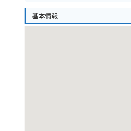
都心の一等地にありながら緑豊かで、都会のオアシス
キャンパスやイタリア大使館などがあります。
基本情報
バイクで行く場合は、近くにコインパーキングがいく
落ち着いた雰囲気の中で、歴史を感じることができま