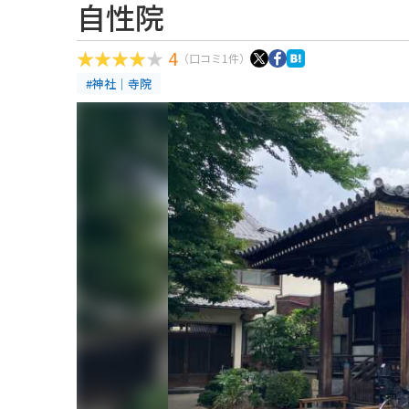
自性院
4
（口コミ1件）
#神社｜寺院