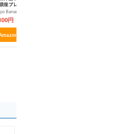
 銀座プレミアムエ
カスタード ） 東京
り長登屋オ
セレントショコラ
土産 和菓子 お土産
お土産袋付
yo Banana
江戸祭
長登屋
0個入り
に (12個入)
クッキー お
300円
1,696円
1,620円
京 ナガトヤ
Amazonで見る
Amazonで見る
Amazo