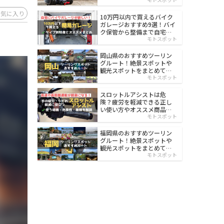
イルド
お気に入り
10万円以内で買えるバイク
ガレージおすすめ9選！バイ
ク保管から整備まで自宅で
楽々
モトスポット
岡山県のおすすめツーリン
グルート！絶景スポットや
観光スポットをまとめて紹
介
モトスポット
スロットルアシストは危
険？疲労を軽減できる正し
い使い方やオススメ商品を
紹介
モトスポット
福岡県のおすすめツーリン
グルート！絶景スポットや
観光スポットをまとめて紹
介
モトスポット