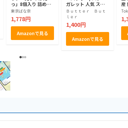
っ」8個入り 詰め合
ガレット 人気 スイ
産
わせ 人気 手土産ス
ーツ ギフト 東京土
ク
東京ばな奈
Ｂｕｔｔｅｒ Ｂｕｔ
Tok
イーツ 差し入れ
産 手土産 個包装 プ
2
ｌｅｒ
1,778円
1,
レゼント お返し 内
1,400円
祝い 焼き菓子 退職
(9個入)
Amazonで見る
Amazonで見る