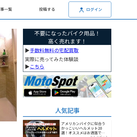
記事一覧
投稿する
ログイン
不要になったバイク用品！
高く売れます！
▶︎
手数料無料の宅配買取
実際に売ってみた体験談
▶︎
こちら
人気記事
アメリカンバイクに似合う
かっこいいヘルメット20
選！オススメはお洒落でワ
モトスポット