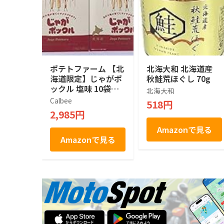
ポテトファーム 【北
北海大和 北海道産
海道限定】じゃがポ
秋鮭荒ほぐし 70g
ックル 塩味 10袋入
北海大和
×２箱
Calbee
518円
2,985円
Amazonで見る
Amazonで見る