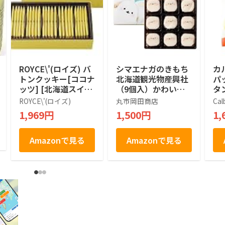
ROYCE\'(ロイズ) バ
シマエナガのきもち
カ
トンクッキー[ココナ
北海道観光物産興社
パ
ッツ] [北海道スイー
（9個入）かわいい
タン
ツ] 25個 (x 1)
シマエナガ (1箱)
袋
ROYCE\'(ロイズ)
丸市岡田商店
Cal
1,969円
1,500円
1,
Amazonで見る
Amazonで見る