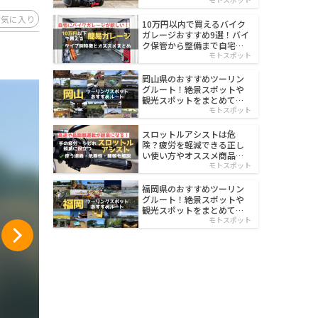
イルド
お気に入り
10万円以内で買えるバイク
ガレージおすすめ9選！バイ
ク保管から整備まで自宅で
楽々
モトスポット
岡山県のおすすめツーリン
グルート！絶景スポットや
観光スポットをまとめて紹
介
モトスポット
スロットルアシストは危
険？疲労を軽減できる正し
い使い方やオススメ商品を
紹介
モトスポット
福岡県のおすすめツーリン
グルート！絶景スポットや
観光スポットをまとめて紹
介
モトスポット