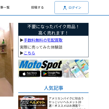
記事一覧
投稿する
ログイン
不要になったバイク用品！
高く売れます！
▶︎
手数料無料の宅配買取
実際に売ってみた体験談
▶︎
こちら
人気記事
アメリカンバイクに似合う
かっこいいヘルメット20
選！オススメはお洒落でワ
モトスポット