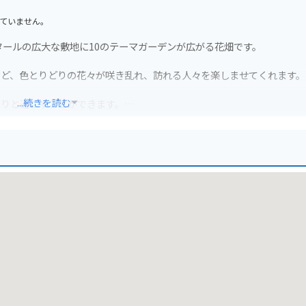
ていません。
タールの広大な敷地に10のテーマガーデンが広がる花畑です。
など、色とりどりの花々が咲き乱れ、訪れる人々を楽しませてくれます。
...続きを読む
たりと過ごすことができます。
す。周辺には、道の駅や温泉施設などもあり、ツーリングの拠点として