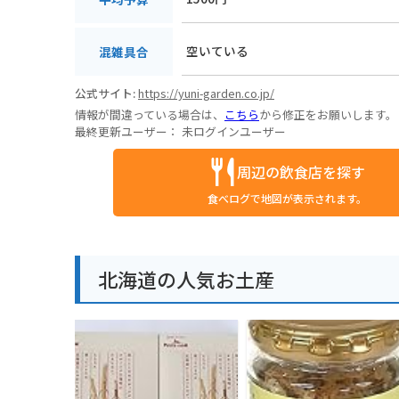
空いている
混雑具合
公式サイト:
https://yuni-garden.co.jp/
情報が間違っている場合は、
こちら
から修正をお願いします。
最終更新ユーザー：
未ログインユーザー
周辺の飲食店を探す
食べログで地図が表示されます。
北海道の人気お土産