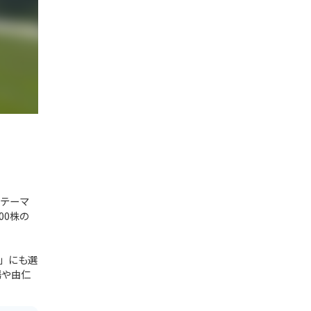
のテーマ
00株の
」にも選
湯や由仁