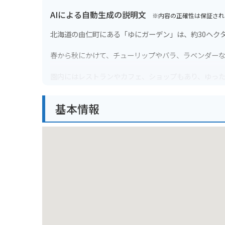
AIによる自動生成の説明文
※内容の正確性は保証され
北海道の由仁町にある「ゆにガーデン」は、約30ヘク
春から秋にかけて、チューリップやバラ、ラベンダー
園内にはレストランやカフェ、ショップもあり、ゆっ
バイクで訪れる際は、広大な駐車場があるので安心で
基本情報
すめです。