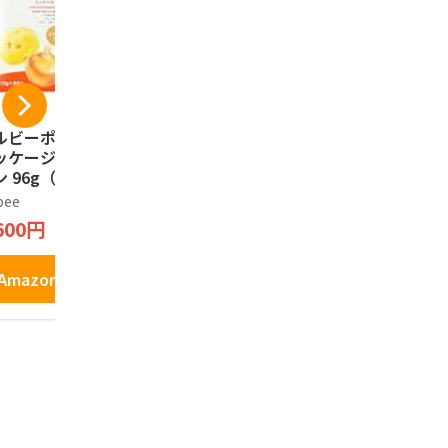
ルビーポテト【新
ISHIYA 白い恋人（ホ
プリッツ グ
ッケージ】ぽてコ
ワイト）12枚入
ごころPRE
 96g（16g*6
もろこし＞
石屋製菓
）1箱
定発売 24.
bee
プリッツ
1,394円
600円
1,277円
Amazonで見る
Amazonで見る
Amazo