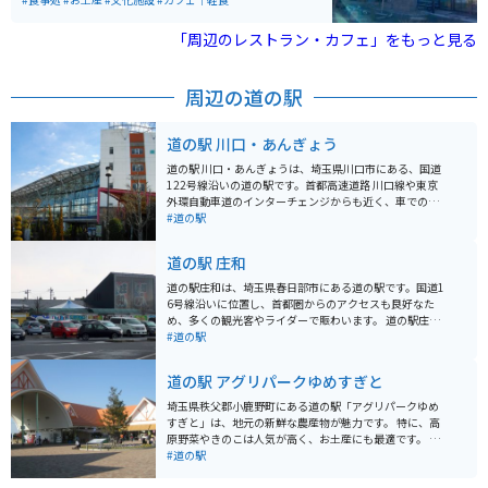
る施設です。
「周辺のレストラン・カフェ」をもっと見る
周辺の道の駅
道の駅 川口・あんぎょう
道の駅 川口・あんぎょうは、埼玉県川口市にある、国道
122号線沿いの道の駅です。首都高速道路 川口線や東京
外環自動車道のインターチェンジからも近く、車でのア
クセスが良好です。 地元農産物の直売所では、新鮮な野
#道の駅
菜や果物を購入することができます。特に、川口市の特
産品である「川口鋳物」を使用した鍋やフライパンなど
道の駅 庄和
の調理器具も販売しており、お土産に最適です。 また、
食事処では、地元産の食材を使用した料理を楽しむこと
道の駅庄和は、埼玉県春日部市にある道の駅です。国道1
ができます。おすすめは、新鮮な野菜をたっぷり使った
6号線沿いに位置し、首都圏からのアクセスも良好なた
「あんぎょううどん」です。 バイクで訪れる場合、道の
め、多くの観光客やライダーで賑わいます。 道の駅庄和
駅に隣接する荒川河川敷には、広々とした無料駐車場が
の魅力は、なんといっても地元の新鮮な農産物が手に入
#道の駅
あります。ただし、土日祝日は混雑が予想されるため、
ることです。広々とした直売所には、地元農家で採れた
早めの時間帯に訪れることをおすすめします。周辺に
ばかりの野菜や果物がずらりと並び、見ているだけでも
道の駅 アグリパークゆめすぎと
は、荒川の土手沿いを走るサイクリングロードもあり、
楽しくなります。特に、春日部市特産の梨は、みずみず
サイクリングを楽しむこともできます。
しく濃厚な甘さで人気です。 また、道の駅庄和には、地
埼玉県秩父郡小鹿野町にある道の駅「アグリパークゆめ
元食材をふんだんに使ったレストランもあります。手打
すぎと」は、地元の新鮮な農産物が魅力です。 特に、高
ちうどんや蕎麦、新鮮野菜を使った定食など、どれも絶
原野菜やきのこは人気が高く、お土産にも最適です。 併
品です。ライダーの方には、ボリューム満点のメニュー
設のレストランでは、地元食材を使った料理を楽しむこ
#道の駅
がおすすめです。 周辺には、あけぼの山農業公園や首都
とができ、秩父名物のわらじカツ丼もおすすめです。 バ
圏外郭放水路など、観光スポットも充実しています。あ
イクで訪れる際は、秩父路の風を感じながら走ることが