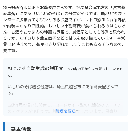
埼玉県越谷市にあるお蕎麦屋さんです。福島県会津地方の「宮古蕎
麦集落」にある「いしいのそば」の分店だそうです。農地と物流セ
ンターに挟まれてポツンとあるお店ですが、レトロ感あふれる外観
や内装はかなり個性的。おいしい十割蕎麦が食べられるのはもちろ
ん、お酒やおつまみの種類も豊富で、居酒屋としても優秀と思われ
るほか、くずきりや蕎麦団子などの甘味も取り揃えています。昼営
業は14時までで、蕎麦は売り切れてしまうこともあるそうなので、
要注意。
AIによる自動生成の説明文
※内容の正確性は保証されていませ
ん。
いしいのそば越谷分店は、埼玉県越谷市にある蕎麦屋さんで
す。
国道4号線沿いに位置し、ロードサイド型の店舗なので、車で
...続きを読む
のアクセスが便利です。駐車場も広々としています。最寄りの
駅からは少し距離があるため、徒歩や公共交通機関でのアクセ
スはあまりおすすめできません。バイクの場合も駐車場に停め
基本情報
やすく、ツーリングの休憩にも立ち寄りやすいでしょう。