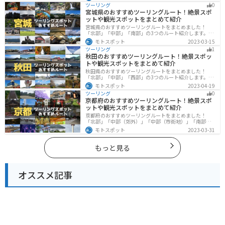
や湖、温泉地が点在し、四季折々の景色を楽しめるスポ
ツーリング
0
ットが多数あります。バイクで東北にツーリングに行く
宮城県のおすすめツーリングルート！絶景スポ
際は参考にしてください。
ットや観光スポットをまとめて紹介
宮城県のおすすめツーリングルートをまとめました！
「北部」「中部」「南部」の3つのルート紹介します。キ
ツネ村や広大な山や滝、湖などを歴史や自然を満喫する
モトスポット
2023-03-15
ツーリングができます。バイクで宮城県にツーリングに
ツーリング
1
行く際は参考にしてください。
秋田のおすすめツーリングルート！絶景スポッ
トや観光スポットをまとめて紹介
秋田県のおすすめツーリングルートをまとめました！
「北部」「中部」「西部」の3つのルート紹介します。自
然豊かな山々や湖、温泉地が点在し、四季折々の景色を
モトスポット
2023-04-19
楽しめるスポットが多数あります。バイクで秋田県にツ
ツーリング
0
ーリングに行く際は参考にしてください。
京都府のおすすめツーリングルート！絶景スポ
ットや観光スポットをまとめて紹介
京都府のおすすめツーリングルートをまとめました！
「北部」「中部（郊外）」「中部（市街地）」「南部」
の4つのルート紹介します。古い町並みや神社仏閣、自然
モトスポット
2023-03-31
に囲まれた風光明媚なスポットが数多く存在し、様々な
楽しみ方ができます。バイクで京都府にツーリングに行
く際は参考にしてください。
もっと見る
オススメ記事