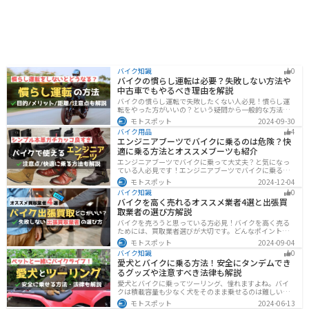
バイク知識
0
バイクの慣らし運転は必要？失敗しない方法や
中古車でもやるべき理由を解説
バイクの慣らし運転で失敗したくない人必見！慣らし運
転をやった方がいいの？という疑問から一般的な方法、
メーカ推奨の方法まで具体的に解説します。注意点や中
モトスポット
2024-09-30
古車でもやった方がいいのか慣らし運転後にやるべきこ
バイク用品
4
ともまとめたので、これからバイクを買おうとしている
エンジニアブーツでバイクに乗るのは危険？快
人は参考にしてください。
適に乗る方法とオススメブーツも紹介
エンジニアブーツでバイクに乗って大丈夫？と気になっ
ている人必見です！エンジニアブーツでバイクに乗るメ
リットデメリット、おすすめのブーツまで徹底解説しま
モトスポット
2024-12-04
す。ファッション性が高く、バイクに乗っている時もそ
バイク知識
0
うじゃない時もかっこよくキメたい人にオススメです。
バイクを高く売れるオススメ業者4選と出張買
取業者の選び方解説
バイクを売ろうと思っている方必見！バイクを高く売る
ためには、買取業者選びが大切です。どんなポイントで
業者を選べばいいのか見るべきポイントを7つまとめまし
モトスポット
2024-09-04
た。また、買取実績が豊富なオススメの買取業者を4つを
バイク知識
0
厳選・解説します。
愛犬とバイクに乗る方法！安全にタンデムでき
るグッズや注意すべき法律も解説
愛犬とバイクに乗ってツーリング、憧れますよね。バイ
クは積載容量も少なく犬をそのまま乗せるのは難しいで
すが、専用アイテムを使えば実現できます。この記事で
モトスポット
2024-06-13
は、安全に楽しむために必要な知識やグッズをまとめま