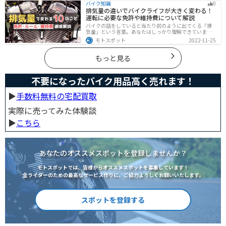
バイク知識
0
した。しっかりと準備して愛犬とバイクライフを満喫し
排気量の違いでバイクライフが大きく変わる！
ましょう！
運転に必要な免許や維持費について解説
バイクの話をしていると当たり前のように出てくる「排
気量」という言葉。あなたはしっかり理解できています
か？ バイクはクルマと違い、排気量によって必要な免
モトスポット
2022-11-25
許・走れる道路の区分・車検の有無などが細かく変わっ
てきます。これらはバイクライフに大きく関わるもので
すので、正しく理解しておきましょう。
もっと見る
不要になったバイク用品高く売れます！
▶︎
手数料無料の宅配買取
実際に売ってみた体験談
▶︎
こちら
あなたのオススメスポットを登録しませんか？
モトスポットでは、皆様からオススメスポットを募集しています！
全ライダーのための最高なサービス作りに、ご協力よろしくお願いいたします。
スポットを登録する