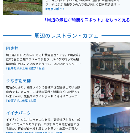
り、池にかかる朱塗りの八ツ橋が美しく目を惹きます。
春は約600本の桜が咲く桜の名所です。 人形の街岩槻で
#絶景スポット
あることから、３月には流し雛まつりも行われます。秋
には人形供養祭などもあり、四季折々に楽しめるスポッ
「周辺の景色が綺麗なスポット」をもっと見る
トです。
周辺のレストラン・カフェ
阿さ井
埼玉県川口市の街中にあるお蕎麦屋さんです。お店の前
に車5台分の駐車スペースがあり、バイクで行っても駐
輪場所に困ることはなさそうです。 店内はカウンター席
8人分・掘りごたつ式の小上がり席4人分×2・6人掛けの
#食事処
#お土産
#麺類
#お酒
窓際テーブル席の他、奥にお座敷もあるようです。こち
らのメニューは全体的にリーズナブル。本格的なお蕎麦
うなぎ割烹柳
なのにとても良心的です。
店名のとおり、鰻をメインに各種料理を提供している飲
食店です。メニューには鰻の蒲焼・鰻重などしか載って
いませんが、黒板やホワイトボードに当日メニューが掲
載されており、どじょう鍋やマグロの中落など鰻以外の
#食事処
#お土産
#お酒
料理も充実しています。 昼営業と夜営業の二部制で、夜
は居酒屋的なお店になるようですが、休日の昼などは昼
イイナパーク
酒を楽しむ地元の方々なども多く見られます。駐車場は
店舗前に3台分のほか、店舗裏の月極駐車場も10台分程
イイナパークは川口市赤山にあり、高速道路からと一般
度確保されています。バイクは店舗の横の駐輪場にも停
道と2つの入口があります。 四季折々の自然を堪能でき
められます。
るほか、軽食が食べられるレストラン・土産物が買える
ショップがあります。 休憩と散歩と両方楽しむ事ができ
#食事処
#お土産
#文化施設
#カフェ｜軽食