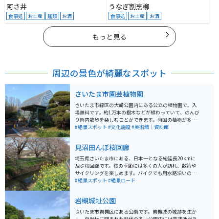
阿さ井
うなぎ割烹柳
食事処
お土産
麺類
お酒
食事処
お土産
お酒
もっと見る
周辺の景色が綺麗なスポット
さいたま市園芸植物園
さいたま市緑区の大崎公園内にある公立の植物園で、入
場無料です。約1万本の樹木などが植わっていて、のんび
り園内散歩を楽しむことができます。南国の植物が多数
観察できる温室は、残念ながら2025年5月末で閉館にな
#絶景スポット
#文化施設
#美術館｜資料館
るそうです。屋外にも「あじさいロード」「椿園」「見
本庭園」などで、季節の花を見ることができます。
見沼田んぼ桜回廊
埼玉県さいたま市にある、日本一となる総延長20kmに
及ぶ桜回廊です。桜の季節には多くの人が訪れ、散策や
サイクリングを楽しめます。バイクでも用水路沿いの道
や農道を通りながら、桜や菜の花を眺めることが可能で
#絶景スポット
#絶景ロード
す。桜がない季節でも、のどかな田園風景を楽しむこと
ができます。田園風景の向こうに新都心の高層ビルが建
岩槻城址公園
っている眺望は、ちょっとシュールです。
さいたま市岩槻区にある公園です。岩槻城の城跡を生か
し、自然林に囲まれた起伏の多い公園内には菖蒲池があ