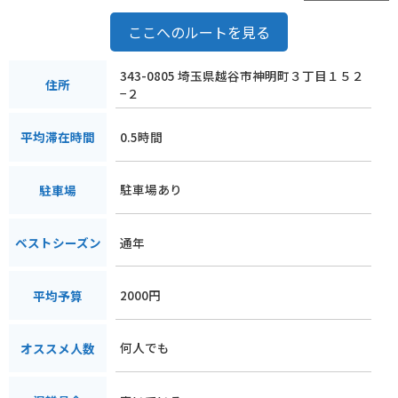
また、車で30分ほどの場所には、国の特別天然記念物に指定さ
れている「牛島のフジ」があります。樹齢は1200年以上とさ
ここへのルートを見る
れ、4月下旬から5月上旬にかけて見事な花を咲かせます。
343-0805 埼玉県越谷市神明町３丁目１５２
おいしい蕎麦を堪能し、周辺の観光スポットも巡ってみてはい
住所
−２
かがでしょうか。
0.5時間
平均滞在時間
駐車場あり
駐車場
通年
ベストシーズン
2000円
平均予算
何人でも
オススメ人数