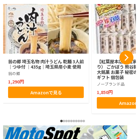
翁の郷 埼玉名物 肉汁うどん 乾麺 3人前
【紅葉屋本店】 五家宝
｜つゆ付 ｜435g｜埼玉県産小麦 使用
り） ごかぼう 熊谷銘
大銘菓 お菓子 秘密の
翁の郷
ギフト 個包装
1,290円
ノーブランド品
1,850円
Amazonで見る
Amazo