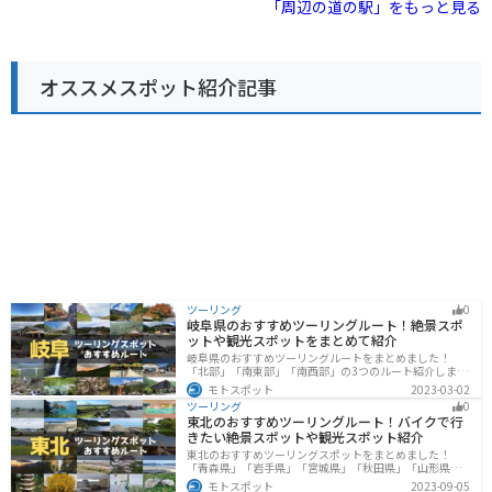
「周辺の道の駅」をもっと見る
けぼの山農業公園は、四季折々の花が楽しめる公園で、
できる国道299号線沿いに位置しているため、ツーリン
特に春には、一面に広がるポピー畑が見事です。首都圏
グの休憩スポットとしても最適です。 周辺には、長瀞渓
外郭放水路は、地下に建設された巨大な放水路で、その
谷や三峰神社などの観光スポットもあり、自然豊かな景
スケールの大きさに圧倒されること間違いなしです。 道
色を楽しむことができます。
の駅庄和は、休憩スポットとしてだけでなく、観光拠点
オススメスポット紹介記事
としても最適な場所です。ぜひ一度、訪れてみて下さ
い。
ツーリング
0
岐阜県のおすすめツーリングルート！絶景スポ
ットや観光スポットをまとめて紹介
岐阜県のおすすめツーリングルートをまとめました！
「北部」「南東部」「南西部」の3つのルート紹介しま
す。自然豊かな山が充実しており、山を生かした施設や
モトスポット
2023-03-02
グルメ、絶景スポットなど、自然を満喫するツーリング
ツーリング
0
ができます。バイクで岐阜県にツーリングに行く際は参
東北のおすすめツーリングルート！バイクで行
考にしてください。
きたい絶景スポットや観光スポット紹介
東北のおすすめツーリングスポットをまとめました！
「青森県」「岩手県」「宮城県」「秋田県」「山形県」
「福島県」の各県の観光地紹介します。自然豊かな山々
モトスポット
2023-09-05