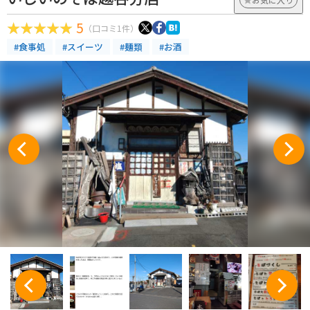
5
（口コミ1件）
#食事処
#スイーツ
#麺類
#お酒