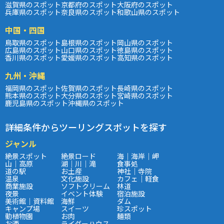
滋賀県のスポット
京都府のスポット
大阪府のスポット
兵庫県のスポット
奈良県のスポット
和歌山県のスポット
中国・四国
鳥取県のスポット
島根県のスポット
岡山県のスポット
広島県のスポット
山口県のスポット
徳島県のスポット
香川県のスポット
愛媛県のスポット
高知県のスポット
九州・沖縄
福岡県のスポット
佐賀県のスポット
長崎県のスポット
熊本県のスポット
大分県のスポット
宮崎県のスポット
鹿児島県のスポット
沖縄県のスポット
詳細条件からツーリングスポットを探す
ジャンル
絶景スポット
絶景ロード
海｜海岸｜岬
山｜高原
湖｜川｜滝
食事処
道の駅
お土産
神社｜寺院
温泉
文化施設
カフェ｜軽食
商業施設
ソフトクリーム
林道
夜景
イベント体験
宿泊施設
美術館｜資料館
海鮮
ダム
キャンプ場
スイーツ
珍スポット
動植物園
お肉
麺類
お酒
ライダーハウス