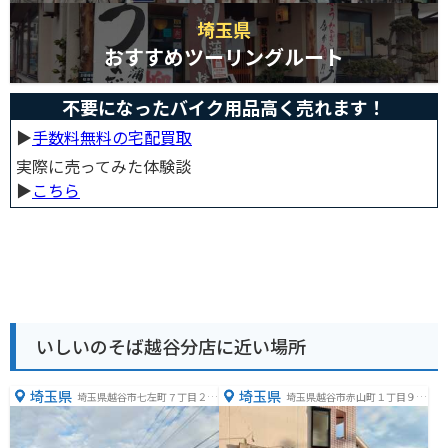
埼玉県
おすすめツーリングルート
不要になったバイク用品高く売れます！
▶︎
手数料無料の宅配買取
実際に売ってみた体験談
▶︎
こちら
いしいのそば越谷分店に近い場所
埼玉県
埼玉県
埼玉県越谷市七左町７丁目２０
埼玉県越谷市赤山町１丁目９６
９−４
−３