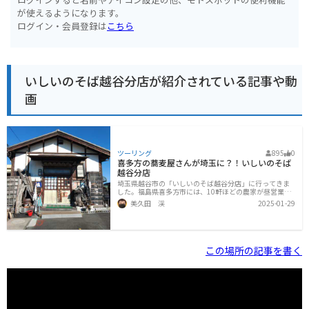
が使えるようになります。
ログイン・会員登録は
こちら
いしいのそば越谷分店が紹介されている記事や動
画
ツーリング
895
0
喜多方の蕎麦屋さんが埼玉に？！いしいのそば
越谷分店
埼玉県越谷市の「いしいのそば越谷分店」に行ってきま
した。福島県喜多方市には、10軒ほどの農家が昼営業の
みで蕎麦を提供している「宮古そばの里」があります。
美久田 渓
2025-01-29
自分も以前ツーリングで訪れたことがありますが、国道4
59号線沿いを景色を楽しみながらのんびり走り、美味し
い蕎麦を楽しめて、最高でした。こちら↓は、昔のブロ
グ（※既に閉鎖済）から、当時の思い出の一部です。そ
んな蕎麦集落のお店の分店が埼玉にある？！と知り、早
この場所の記事を書く
速バイクを走らせました。草加バイパスから少し入っ
た、住宅街のはずれの農地と物流センターの間に、お店
はありました。お店の前には車3台分の駐車スペースがあ
ります。端の方にも、バイク2台ぐらい