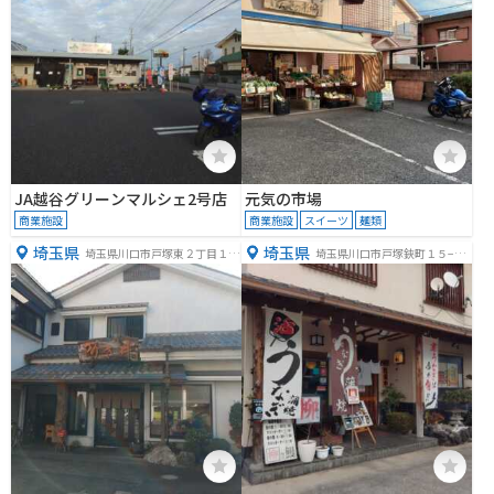
JA越谷グリーンマルシェ2号店
元気の市場
商業施設
商業施設
スイーツ
麺類
埼玉県
埼玉県
埼玉県川口市戸塚東２丁目１０
埼玉県川口市戸塚鋏町１５−２
−８
８