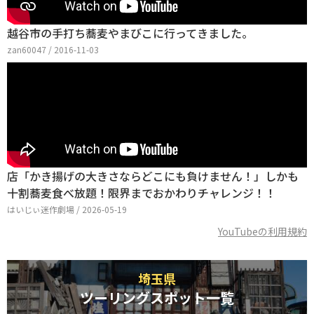
越谷市の手打ち蕎麦やまびこに行ってきました。
zan60047 / 2016-11-03
店「かき揚げの大きさならどこにも負けません！」しかも
十割蕎麦食べ放題！限界までおかわりチャレンジ！！
はいじぃ迷作劇場 / 2026-05-19
YouTubeの利用規約
埼玉県
ツーリングスポット一覧