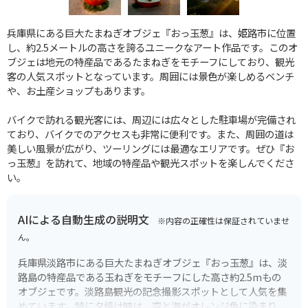
兵庫県にある巨大たまねぎオブジェ『おっ玉葱』は、姫路市に位置
し、約2.5メートルの高さを誇るユニークなアート作品です。このオ
ブジェは地元の特産品であるたまねぎをモチーフにしており、観光
客の人気スポットとなっています。周囲には景色が楽しめるベンチ
や、お土産ショップもあります。
バイクで訪れる観光客には、周辺には広々とした駐車場が完備され
ており、バイクでのアクセスも非常に便利です。また、周囲の道は
美しい風景が広がり、ツーリングには最適なエリアです。ぜひ『お
っ玉葱』を訪れて、地域の特産品や観光スポットを楽しんでくださ
い。
AIによる自動生成の説明文
※内容の正確性は保証されていませ
ん。
兵庫県淡路市にある巨大たまねぎオブジェ『おっ玉葱』は、淡
路島の特産品である玉ねぎをモチーフにした高さ約2.5mもの
オブジェです。淡路島観光の記念撮影スポットとして人気を集
めています。特に夕焼け時は、空と海がオレンジ色に染まり、