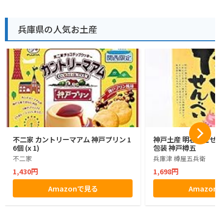
兵庫県の人気お土産
不二家 カントリーマアム 神戸プリン 1
神戸土産 明石たこせん
6個 (x 1)
包装 神戸樽五
不二家
兵庫津 樽屋五兵衛
1,430円
1,698円
Amazonで見る
Amazo