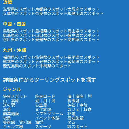
近畿
滋賀県のスポット
京都府のスポット
大阪府のスポット
兵庫県のスポット
奈良県のスポット
和歌山県のスポット
中国・四国
鳥取県のスポット
島根県のスポット
岡山県のスポット
広島県のスポット
山口県のスポット
徳島県のスポット
香川県のスポット
愛媛県のスポット
高知県のスポット
九州・沖縄
福岡県のスポット
佐賀県のスポット
長崎県のスポット
熊本県のスポット
大分県のスポット
宮崎県のスポット
鹿児島県のスポット
沖縄県のスポット
詳細条件からツーリングスポットを探す
ジャンル
絶景スポット
絶景ロード
海｜海岸｜岬
山｜高原
湖｜川｜滝
食事処
道の駅
お土産
神社｜寺院
温泉
文化施設
カフェ｜軽食
商業施設
ソフトクリーム
林道
夜景
イベント体験
宿泊施設
美術館｜資料館
海鮮
ダム
キャンプ場
スイーツ
珍スポット