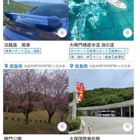
淡路島 風車
大鳴門橋遊歩道 渦の道
絶景スポット
山｜高原
珍スポット
絶景スポット
絶景ロード
海｜海岸｜岬
カフェ｜軽食
食事処
徳島県
徳島県
徳島県鳴門市鳴門町土佐泊浦福
徳島県鳴門市鳴門町土佐泊浦福
池
池６５−１
鳴門公園
大塚国際美術館