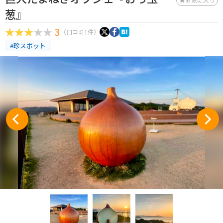
葱』
3
（口コミ1件）
#珍スポット