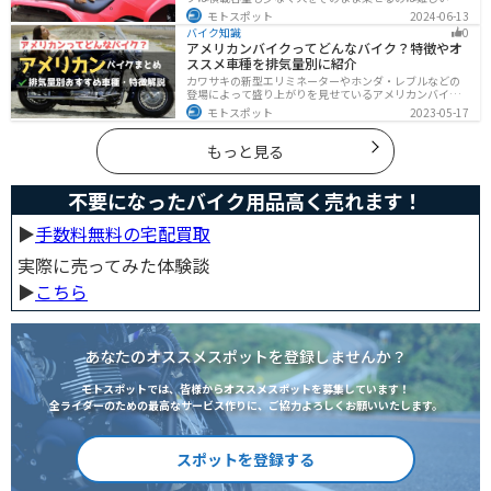
すが、専用アイテムを使えば実現できます。この記事で
モトスポット
2024-06-13
は、安全に楽しむために必要な知識やグッズをまとめま
バイク知識
0
した。しっかりと準備して愛犬とバイクライフを満喫し
アメリカンバイクってどんなバイク？特徴やオ
ましょう！
ススメ車種を排気量別に紹介
カワサキの新型エリミネーターやホンダ・レブルなどの
登場によって盛り上がりを見せているアメリカンバイ
ク。スタイリッシュに乗れることはもちろん、ツーリン
モトスポット
2023-05-17
グや通学通勤もこなせるアメリカンバイクの特徴や、オ
ススメの車種についてご紹介します！
もっと見る
不要になったバイク用品高く売れます！
▶︎
手数料無料の宅配買取
実際に売ってみた体験談
▶︎
こちら
あなたのオススメスポットを登録しませんか？
モトスポットでは、皆様からオススメスポットを募集しています！
全ライダーのための最高なサービス作りに、ご協力よろしくお願いいたします。
スポットを登録する