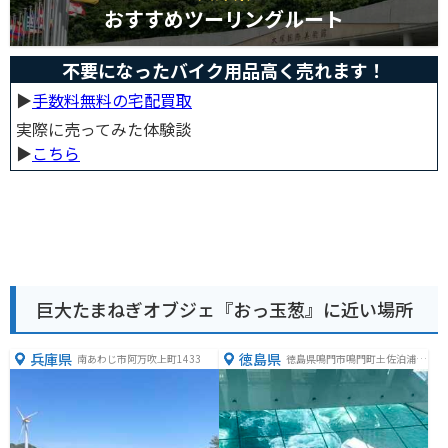
おすすめツーリングルート
不要になったバイク用品高く売れます！
▶︎
手数料無料の宅配買取
実際に売ってみた体験談
▶︎
こちら
巨大たまねぎオブジェ『おっ玉葱』に近い場所
兵庫県
徳島県
南あわじ市阿万吹上町1433
徳島県鳴門市鳴門町土佐泊浦福
池