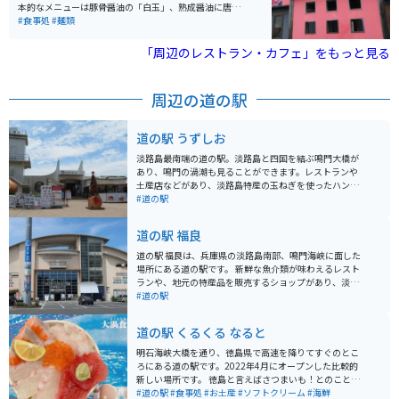
コースが3つ選べます。一番長い散歩コースでは45分以
本的なメニューは豚骨醤油の「白玉」、熟成醤油に唐辛
上歩く周遊コースとなっていますので隣接する施設と共
子を散りばめた「赤玉」、熟成醤油にこんがり揚げたネ
#食事処
#麺類
にゆったりとした徳島の自然を肌で感じられてオススメ
ギを加えた「黒玉」、そして定番の味噌ラーメンとなっ
です。
ています。どれもなかなかの美味しさですが、オススメ
「周辺のレストラン・カフェ」をもっと見る
は味噌ラーメンです。白飯のついた定食にしても値段は8
00円ほどで、とてもお得です。
周辺の道の駅
道の駅 うずしお
淡路島最南端の道の駅。淡路島と四国を結ぶ鳴門大橋が
あり、鳴門の渦潮も見ることができます。レストランや
土産店などがあり、淡路島特産の玉ねぎを使ったハンバ
ーガーなどが有名です。土日などの休日には車やバイク
#道の駅
が多く、渋滞することもしばしば。 うずまちテラス限定
の「The あわじ島ダブルバーガー〜淡路島なるとオレン
道の駅 福良
ジソース〜」が看板メニューとして販売されています。
たまねぎの形のおっ玉チェアには、スマホ台が設置され
道の駅 福良は、兵庫県の淡路島南部、鳴門海峡に面した
た写真撮影スポットがあります。また、リアルなたまね
場所にある道の駅です。 新鮮な魚介類が味わえるレスト
ぎの皮柄のテーブルハウスでハンバーガーを食べるお客
ランや、地元の特産品を販売するショップがあり、淡路
さんでにぎわっています。駐車場から見る鳴門海峡のパ
島の味覚を楽しむことができます。また、鳴門海峡を望
#道の駅
ノラマ景色が絶景で写真を撮りたくなること間違いなし
む絶景スポットとしても知られており、渦潮の発生状況
です。
によっては、間近で豪快な渦潮を見ることができます。
道の駅 くるくる なると
バイクで訪れる場合、道の駅には広い駐車場が完備され
ているので安心です。淡路島南部の海岸線を走る快適な
明石海峡大橋を通り、徳島県で高速を降りてすぐのとこ
ツーリングコースの休憩地点としても最適です。周辺に
ろにある道の駅です。2022年4月にオープンした比較的
は、世界最長の吊り橋である明石海峡大橋や、淡路島モ
新しい場所です。 徳島と言えばさつまいも！とのことで
ンキーセンターなど、観光スポットも点在しています。
入り口には巨大なさつまいものモニュメントがあり、写
#道の駅
#食事処
#お土産
#ソフトクリーム
#海鮮