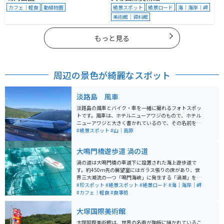
カフェ｜軽食
動植物園
絶景スポット
絶景ロード
海｜海岸｜岬
美術館｜資料館
もっと見る
周辺の景色が綺麗なスポット
淡路島 風車
淡路島の風車とバイク・車を一緒に撮れるフォトスポッ
トです。風車は、ホテルニューアワジのもので、ホテル
ニューアワジと大きく書かれているので、その名前を入
れずに撮りたい場合は、ホテルニューアワジプラザホテ
#絶景スポット
#山｜高原
ルを目的地にして、吹上浜方面に少し行った道路のとこ
ろで撮ることができます。風車の羽の先は赤くなってい
大鳴門橋遊歩道 渦の道
て可愛いのもオススメポイントです。
渦の道は大鳴門橋の車道下に設置された海上遊歩道で
す。約450ｍ先の展望室にはガラス張りの床があり、世
界三大潮流の一つ「鳴門海峡」に発生する「渦潮」を、
約45ｍの高さから、覗き込むことが出来ます。 渦潮の発
#珍スポット
#絶景スポット
#絶景ロード
#海｜海岸｜岬
生時間は毎日違うため、事前に確認（渦の道ホームペー
#カフェ｜軽食
#食事処
ジ内「潮見表」を、ご参照ください。）しておくのがお
ススメです。
大塚国際美術館
大塚国際美術館は、世界の名画が陶板に描かれているこ