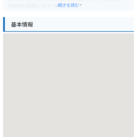
...続きを読む
幻想的な雰囲気に包まれます。
また、近隣には、淡路夢舞台や国営明石海峡公園など、他の観
基本情報
光スポットも点在しています。淡路島は、温暖な気候で一年を
通してツーリングに最適なエリアです。海岸沿いを走るシーサ
イドルートは、風光明媚で爽快な気分を味わえます。おっ玉葱
を訪れる際には、周辺の観光スポットも巡り、淡路島の魅力を
満喫しましょう。淡路島の名産品としては、玉ねぎ以外にも、
鳴門オレンジやタコ、鯛、イカナゴなどが挙げられます。お土
産には、玉ねぎを使ったドレッシングや玉ねぎスープ、玉ねぎ
せんべいなどがおすすめです。
また、淡路人形座や淡路ワールドパークONOKOROなど、家族
で楽しめる施設もあるので、子供連れの方にもおすすめです。
淡路島は、自然豊かな景観と美味しいグルメが楽しめる魅力的
な島です。ぜひ、おっ玉葱をスタート地点に、淡路島観光を満
喫してください。