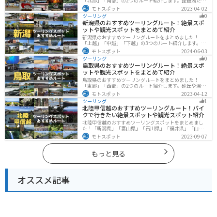
「北部」「南部」の2つのルート紹介します。琵琶湖だけ
でなく、比叡山ドライブウェイなどの山を楽しめるスポ
モトスポット
2023-04-02
ットも多数あります。バイクで滋賀県にツーリングに行
ツーリング
0
く際は参考にしてください。
新潟県のおすすめツーリングルート！絶景スポ
ットや観光スポットをまとめて紹介
新潟県のおすすめツーリングルートをまとめました！
「上越」「中越」「下越」の3つのルート紹介します。自
然豊かな山と海、グルメも充実しており、自然を満喫す
モトスポット
2024-06-03
るツーリングができます。バイクで新潟県にツーリング
ツーリング
0
に行く際は参考にしてください。
鳥取県のおすすめツーリングルート！絶景スポ
ットや観光スポットをまとめて紹介
鳥取県のおすすめツーリングルートをまとめました！
「東部」「西部」の2つのルート紹介します。砂丘や温泉
地、歴史ある城跡など魅力溢れるスポットが多数あるの
モトスポット
2023-04-12
で楽しめます。バイクで鳥取県にツーリングに行く際は
ツーリング
1
参考にしてください。
北陸甲信越のおすすめツーリングルート！バイ
クで行きたい絶景スポットや観光スポット紹介
北陸甲信越のおすすめツーリングスポットをまとめまし
た！「新潟県」「富山県」「石川県」「福井県」「山梨
県」「長野県」の各県の観光地紹介します。自然豊かな
モトスポット
2023-09-07
山々や湖、温泉地が点在し、四季折々の景色を楽しめる
スポットが多数あります。バイクで北陸甲信越にツーリ
ングに行く際は参考にしてください。
もっと見る
オススメ記事