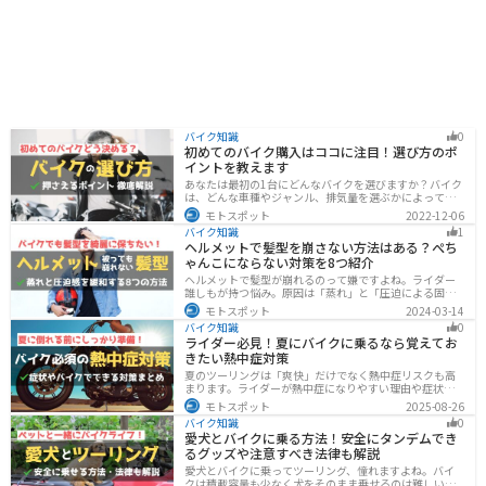
バイク知識
0
初めてのバイク購入はココに注目！選び方のポ
イントを教えます
あなたは最初の1台にどんなバイクを選びますか？バイク
は、どんな車種やジャンル、排気量を選ぶかによって今
後の楽しみ方が大きく変わるものなので、初めての愛車
モトスポット
2022-12-06
選びはとても重要です。この記事ではそんなバイク選び
バイク知識
1
のオススメポイントをお伝えします。
ヘルメットで髪型を崩さない方法はある？ぺち
ゃんこにならない対策を8つ紹介
ヘルメットで髪型が崩れるのって嫌ですよね。ライダー
誰しもが持つ悩み。原因は「蒸れ」と「圧迫による固
定」です。原因に対してしっかりと対策すればヘルメッ
モトスポット
2024-03-14
トを被っても髪型を崩さなくすることは可能です。今回
バイク知識
0
はその方法をまとめました。バイクに乗って髪型が崩れ
ライダー必見！夏にバイクに乗るなら覚えてお
るのが気になるという人は、参考にしてください。
きたい熱中症対策
夏のツーリングは「爽快」だけでなく熱中症リスクも高
まります。ライダーが熱中症になりやすい理由や症状、
危険性、そして安全に楽しむための対策を徹底解説。夏
モトスポット
2025-08-26
用ウェア・水分補給・休憩ポイントの工夫など、猛暑で
バイク知識
0
も快適に走るコツを紹介します。
愛犬とバイクに乗る方法！安全にタンデムでき
るグッズや注意すべき法律も解説
愛犬とバイクに乗ってツーリング、憧れますよね。バイ
クは積載容量も少なく犬をそのまま乗せるのは難しいで