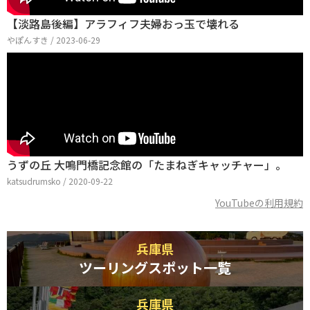
【淡路島後編】アラフィフ夫婦おっ玉で壊れる
やぽんすき / 2023-06-29
うずの丘 大鳴門橋記念館の「たまねぎキャッチャー」。
katsudrumsko / 2020-09-22
YouTubeの利用規約
兵庫県
ツーリングスポット一覧
兵庫県