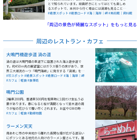
とで知られています。絵画好きにとってはとても楽しめ
るスポットで、本州から行く場合には渦潮も見ることが
でき、道中にも絶景スポットが多くあります。全体的に
#絶景スポット
#絶景ロード
#海｜海岸｜岬
#美術館｜資料館
綺麗な場所に位置しています。
「周辺の景色が綺麗なスポット」をもっと見る
周辺のレストラン・カフェ
大鳴門橋遊歩道 渦の道
渦の道は大鳴門橋の車道下に設置された海上遊歩道で
す。約450ｍ先の展望室にはガラス張りの床があり、世
界三大潮流の一つ「鳴門海峡」に発生する「渦潮」を、
約45ｍの高さから、覗き込むことが出来ます。 渦潮の発
#珍スポット
#絶景スポット
#絶景ロード
#海｜海岸｜岬
生時間は毎日違うため、事前に確認（渦の道ホームペー
#カフェ｜軽食
#食事処
ジ内「潮見表」を、ご参照ください。）しておくのがお
ススメです。
鳴門公園
2輪車200円、普通車500円を駐車時に1回だけ支払う必
要があります。春になると桜が満開となって並木道の周
りが桜の花びらで覆い尽くされます。 お盆やGWの時期
は繁忙期となり臨時駐車場が 亀浦観光港に用意されま
#カフェ｜軽食
#動植物園
す。そこから無料シャトルバスで行き帰り可能です。 鳴
門山展望台、渦潮汽船、大阪国際美術館、うどん屋きの
ラーメン天天
した等の飲食店が近くにあるため、公園で散歩や休憩を
する以外にも楽しめる時間が多いのでおすすめです。 周
南あわじ市の中央地から離れた長閑な畑が広がる道沿い
年記念として不定期で催されるスタンプラリーでは散歩
にポツンとある地元の人向けのラーメン屋さんです。基