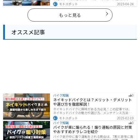
公園や淡路夢舞台など、自然とアートが融合した施設も
モトスポット
2023-04-24
多数あります。バイクで淡路島にツーリングに行く際は
参考にしてください。
もっと見る
オススメ記事
バイク知識
0
ネイキッドバイクとは？メリット・デメリット
や選び方を徹底解説！
ネイキッドバイクに興味がある方必見！この記事では、
ネイキッドバイクの魅力や選び方、メンテナンス方法な
どを解説しています。実は、ネイキッドバイクは、操作
モトスポット
2025-02-19
性に優れており、初心者にも優しいバイクです。この記
バイク知識
0
事を読めば、ネイキッドバイクへの理解が深まります。
バイクが車に煽られる！煽り運転の原因と対策
やおすすめドラレコを紹介
バイク走行中に煽り運転をされる割合は、7割と非常に高