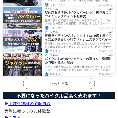
いです。この記事では、煽り運転の原因と対策、回避方
法について解説します。抑止力の高いオススメのドライ
モトスポット
2023-10-23
ブレコーダーも紹介しますので、煽り運転対策をしたい
バイク用品
0
人はぜひ参考にしてください。
屋外用おすすめバイクカバー14選！選び方のコ
ツ＆チェックポイントも解説
屋外で使える最強のバイクカバーをまとめました！バイ
クの劣化の原因となる雨風、紫外線、砂などからバイク
を守ることはもちろん、盗難やいたずら対策にもなりま
モトスポット
2024-02-23
す。バイクカバーの選び方からオススメまでまとめまし
バイク用品
0
たので、カバーを探している人はぜひ参考にしてくださ
夏用ライディングパンツおすすめ10選！暑くて
い。
も安全快適おしゃれなメッシュズボンでバイク
に乗ろう
夏の暑いバイクをもっと快適にしませんか？オールシー
ズン用と夏用のライディングパンツでは、快適さが全然
違います。生地の大半がメッシュ素材で作られた夏用で
モトスポット
2024-07-22
は通気性・透湿性に優れており、熱気を逃しつつ汗をし
バイク用品
0
っかりと乾かしてくれます。そんな夏用ライディングパ
バイク初心者向けジャケットの選び方！種類別
ンツの選び方や特徴オススメ商品をまとめました。
の特徴や機能も解説
バイクに乗る時にどんな上着を着たらいいか迷っている
方必見！バイク用ジャケットは一般のジャケットとは違
い、バイク専用に作られています。動きやすさ・快適
モトスポット
2024-06-17
さ・機能性・デザイン性など様々なメリットがありま
す。この記事では、ジャケットの種類や選び方など初心
者が知っておくべきことをまとめました。
もっと見る
不要になったバイク用品高く売れます！
▶︎
手数料無料の宅配買取
実際に売ってみた体験談
▶︎
こちら