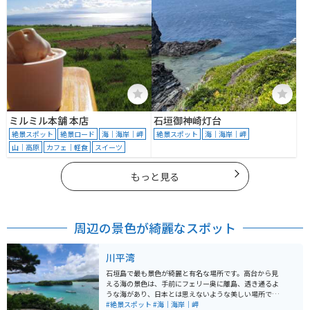
ミルミル本舗 本店
石垣御神崎灯台
絶景スポット
絶景ロード
海｜海岸｜岬
絶景スポット
海｜海岸｜岬
山｜高原
カフェ｜軽食
スイーツ
もっと見る
周辺の景色が綺麗なスポット
川平湾
石垣島で最も景色が綺麗と有名な場所です。高台から見
える海の景色は、手前にフェリー奥に離島、透き通るよ
うな海があり、日本とは思えないような美しい場所で
す。海の透明さ、南国ジュース、木々等どれも夏を感じ
#絶景スポット
#海｜海岸｜岬