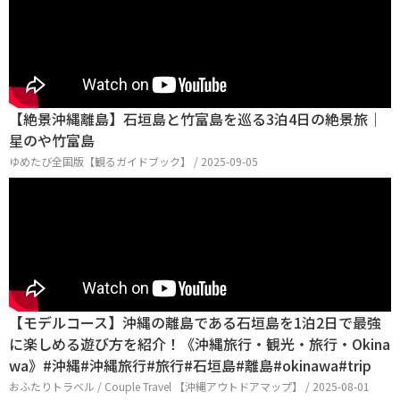
【絶景沖縄離島】石垣島と竹富島を巡る3泊4日の絶景旅｜
星のや竹富島
ゆめたび全国版【観るガイドブック】 / 2025-09-05
【モデルコース】沖縄の離島である石垣島を1泊2日で最強
に楽しめる遊び方を紹介！《沖縄旅行・観光・旅行・Okina
wa》#沖縄#沖縄旅行#旅行#石垣島#離島#okinawa#trip
おふたりトラベル / Couple Travel 【沖縄アウトドアマップ】 / 2025-08-01