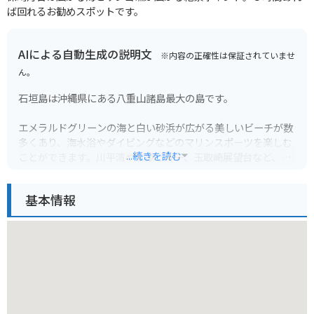
ば回れるお勧めスポットです。
AIによる自動生成の説明文
※内容の正確性は保証されていませ
ん。
石垣島は沖縄県にある八重山諸島最大の島です。
エメラルドグリーンの海と白い砂浜が広がる美しいビーチが数
多くあり、海水浴やダイビングなどのマリンスポーツを楽しむ
...続きを読む
ことができます。川平湾や米原ビーチ、玉取崎展望台など、景
勝地としても人気があります。
基本情報
石垣島は、沖縄そばや石垣牛など、沖縄グルメも堪能できま
す。また、島唄ライブなども開催され、沖縄の文化に触れるこ
ともできます。
バイクで観光する場合は、特に日焼け対策は万全にしましょ
う。また、レンタカーを借りる場合、道幅が狭い場所もあるの
で注意が必要です。離島へのアクセスも良く、足を伸ばしてみ
るのもおすすめです。