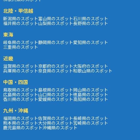
北陸・甲信越
新潟県のスポット
富山県のスポット
石川県のスポット
福井県のスポット
山梨県のスポット
長野県のスポット
東海
岐阜県のスポット
静岡県のスポット
愛知県のスポット
三重県のスポット
近畿
滋賀県のスポット
京都府のスポット
大阪府のスポット
兵庫県のスポット
奈良県のスポット
和歌山県のスポット
中国・四国
鳥取県のスポット
島根県のスポット
岡山県のスポット
広島県のスポット
山口県のスポット
徳島県のスポット
香川県のスポット
愛媛県のスポット
高知県のスポット
九州・沖縄
福岡県のスポット
佐賀県のスポット
長崎県のスポット
熊本県のスポット
大分県のスポット
宮崎県のスポット
鹿児島県のスポット
沖縄県のスポット