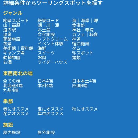
詳細条件からツーリングスポットを探す
ジャンル
絶景スポット
絶景ロード
海｜海岸｜岬
山｜高原
湖｜川｜滝
食事処
道の駅
お土産
神社｜寺院
温泉
文化施設
カフェ｜軽食
商業施設
ソフトクリーム
林道
夜景
イベント体験
宿泊施設
美術館｜資料館
海鮮
ダム
キャンプ場
スイーツ
珍スポット
動植物園
お肉
麺類
お酒
ライダーハウス
東西南北の端
全ての端
日本4端
日本本土4端
北海道4端
本州4端
四国4端
九州4端
季節
春にオススメ
夏にオススメ
秋にオススメ
冬にオススメ
年中オススメ
施設
屋内施設
屋外施設