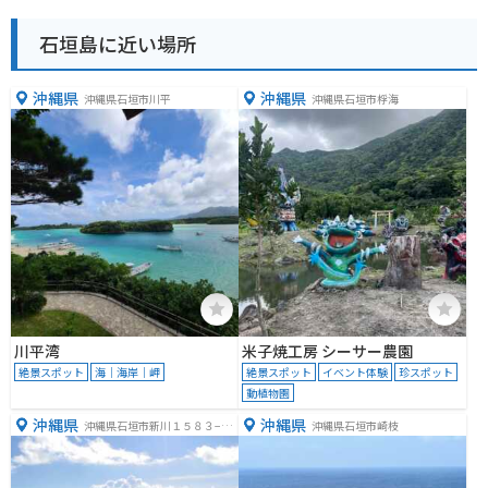
石垣島に近い場所
沖縄県
沖縄県
沖縄県石垣市川平
沖縄県石垣市桴海
川平湾
米子焼工房 シーサー農園
絶景スポット
海｜海岸｜岬
絶景スポット
イベント体験
珍スポット
動植物園
沖縄県
沖縄県
沖縄県石垣市新川１５８３−６
沖縄県石垣市崎枝
５