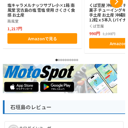
塩キャラメルナッツサブレ小×1箱 南
くば笠屋 沖縄 ハイチ
風堂 宮古島の塩 雪塩 使用 さくさく食
菓子 チューイングキ
感 お土産
手土産 お土産 沖縄限
12粒ｘ5本入 (パイナ
南風堂
くば笠屋
1,217円
990円
1,100円
Amazonで見る
Amazo
石垣島のレビュー
未ログインユーザー