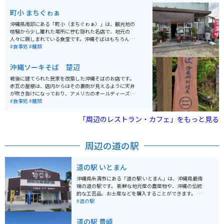
ることができ、離島まで見れます。西側なので夕日を眺
めることができるスポットです。
町小 まちぐゎぁ
沖縄県南部にある「町小（まちぐゎぁ）」は、観光地の
喧騒から少し離れた場所に佇む隠れた名店で、地元の
人々に親しまれている食堂です。沖縄そばはもちろん、
新鮮な刺身や揚げたての天ぷら、さらにはデザートまで
#食事処
#麺類
メニューが充実しており、幅広い料理を楽しめるのが魅
力です。店内はアットホームな雰囲気で、地元の方との
沖縄ソーキそば 楚辺
距離も近く、沖縄ならではの温かい空気感を感じられま
す。 観光客でも気軽に入りやすく、旅の中でリアルな沖
戦後に建てられた民家を改築した沖縄そばのお店です。
縄の日常に触れられる貴重な一軒です。幹線道路から少
赤瓦の屋根は、店内からはその裏側が見えるように天井
し入った立地のため、バイクでのアクセスもしやすく、
が吹き抜けになっており、アメリカのオールディーズの
ツーリングの途中に立ち寄ってゆっくり食事を楽しむス
BGMとシャンデリアが特徴的です。 懐かしさの中にも新
#食事処
#麺類
ポットとしてもおすすめです。
しい雰囲気の中で食べるそばは、あっさり味のスープで
柔らかく煮込まれた肉との相性が抜群。定番の三枚肉の
「周辺のレストラン・カフェ」をもっと見る
沖縄そばはもちろん、ソーキそば、てびちそば等もあり
ます。
周辺の道の駅
道の駅 いとまん
沖縄県糸満市にある「道の駅 いとまん」は、沖縄県最南
端の道の駅です。 新鮮な地元産の農産物や、沖縄の伝統
的な工芸品、お土産などを購入することができます。 特
に、併設されている「糸満漁業協同組合 魚販売センタ
#道の駅
ー」では、その日に水揚げされた新鮮な魚介類を味わう
ことができます。 マグロの解体ショーなど、迫力満点の
道の駅 豊崎
イベントも開催されることがあるので、事前に確認して