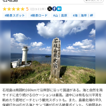
5
（口コミ1件）
#絶景スポット
#絶景ロード
#山｜高原
#海｜海岸｜岬
石垣島は周囲約160kmで沿岸部に沿って国道がある。海と自然を両
サイドに走り続けるロケーションは最高。道中には有名な川平湾を
眺めたり底地ビーチという観光スポットも。また、島最北端の平久
保崎灯台は広がる海とサンゴ礁が広がる絶景ポイント。５時間あれ