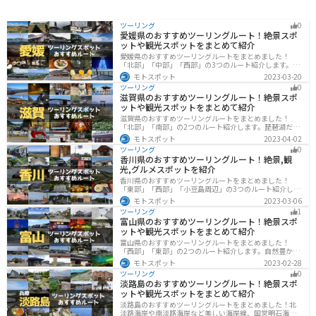
ツーリング
0
愛媛県のおすすめツーリングルート！絶景スポ
ットや観光スポットをまとめて紹介
愛媛県のおすすめツーリングルートをまとめました！
「北部」「中部」「西部」の3つのルート紹介します。山
や海といった自然だけでなく、気軽に渡れる島もあり
モトスポット
2023-03-20
様々な楽しみ方ができます。バイクで愛媛県にツーリン
ツーリング
0
グに行く際は参考にしてください。
滋賀県のおすすめツーリングルート！絶景スポ
ットや観光スポットをまとめて紹介
滋賀県のおすすめツーリングルートをまとめました！
「北部」「南部」の2つのルート紹介します。琵琶湖だけ
でなく、比叡山ドライブウェイなどの山を楽しめるスポ
モトスポット
2023-04-02
ットも多数あります。バイクで滋賀県にツーリングに行
ツーリング
0
く際は参考にしてください。
香川県のおすすめツーリングルート！絶景,観
光,グルメスポットを紹介
香川県のおすすめツーリングルートをまとめました！
「東部」「西部」「小豆島周辺」の3つのルート紹介しま
す。自然豊かな山から海、絶品グルメを満喫するツーリ
モトスポット
2023-03-06
ングができます。バイクで香川県にツーリングに行く際
ツーリング
1
は参考にしてください。
富山県のおすすめツーリングルート！絶景スポ
ットや観光スポットをまとめて紹介
富山県のおすすめツーリングルートをまとめました！
「西部」「東部」の2つのルート紹介します。自然豊かな
山と海、温泉が充実しており、美術館などもあるので、
モトスポット
2023-02-28
自然を満喫するツーリングができます。バイクで富山県
ツーリング
0
にツーリングに行く際は参考にしてください。
淡路島のおすすめツーリングルート！絶景スポ
ットや観光スポットをまとめて紹介
淡路島のおすすめツーリングルートをまとめました！北
淡路海岸や南淡路海岸など美しい海岸線、国営明石海峡