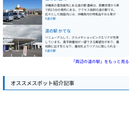
おくと良いでしょう。 バイクで訪れる場合は、道の駅に
沖縄県の豊見城市にある道の駅 豊崎は、那覇空港から車
隣接する「糸満市観光農園」に、無料で利用できる屋根
で約15分の場所にある、アクセス抜群の道の駅です。
付きのバイク駐輪場があるので安心です。 道の駅の周辺
広々とした施設内には、沖縄県内の特産品やお土産が購
には、沖縄戦の激戦地となった「平和祈念公園」や、美
入できる物産センターや、沖縄そばなどの沖縄料理が楽
#道の駅
しい海岸線が広がる「南城市」など、観光スポットも充
しめる飲食店があります。新鮮な魚介類が並ぶ鮮魚市場
実しています。 沖縄の文化や歴史に触れながら、地元の
も併設されており、地元の味が楽しめます。 また、道の
道の駅 かでな
美味しいものを楽しめる「道の駅 いとまん」は、沖縄観
駅 豊崎は、美しいビーチが広がる豊崎海浜公園に隣接し
光の拠点としてもおすすめです。
ているのも魅力です。公園内には、遊歩道や展望台が整
リニューアルして、グルメやショッピングエリアが充実
備されており、青い海と空を眺めながら、のんびりと過
しています。 嘉手納基地が一望できる展望台があり、基
ごすことができます。夕日の絶景スポットとしても知ら
地側に出す形となり、基地をよりリアルに感じられるよ
れており、ロマンチックなひとときを過ごしたい方にも
うになっています。 また3階には学習展示室もあり、平
#道の駅
おすすめです。 バイクで訪れる場合は、道の駅に隣接す
和学習もできる施設となっています。 嘉手納のグルメを
る豊崎海浜公園の駐車場が利用できます。広々とした駐
中心に沖縄農産物やお土産も種類豊富に販売しておりま
「周辺の道の駅」をもっと見る
車場なので、バイクを停める場所にも困りません。道の
す。
駅周辺は、交通量が多いので、走行には注意が必要で
す。
オススメスポット紹介記事