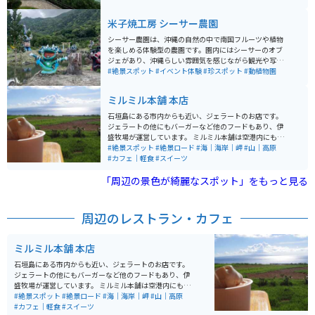
させてくれます。 グラスボートで海中を楽しむこともで
きます。駐車場も広く、カフェなどもありますので、ゆ
米子焼工房 シーサー農園
っくり過ごせます。
シーサー農園は、沖縄の自然の中で南国フルーツや植物
を楽しめる体験型の農園です。園内にはシーサーのオブ
ジェがあり、沖縄らしい雰囲気を感じながら観光や写真
撮影ができます。ゆったりとした環境で、気軽に立ち寄
#絶景スポット
#イベント体験
#珍スポット
#動植物園
れるスポットとしても人気があります。また、バイクを
停められるスペースもあるため、ツーリング中の休憩場
ミルミル本舗 本店
所としても利用しやすいのが特徴です。観光と休憩を兼
ねて訪れるのにちょうど良い場所です。
石垣島にある市内からも近い、ジェラートのお店です。
ジェラートの他にもバーガーなど他のフードもあり、伊
盛牧場が運営しています。 ミルミル本舗は空港内にも店
舗がありますが、こちらの店舗は眺めがかなり良いで
#絶景スポット
#絶景ロード
#海｜海岸｜岬
#山｜高原
す。店舗より敷地内がかなり広く、目の前の水平線を見
#カフェ｜軽食
#スイーツ
ることができ、離島まで見れます。西側なので夕日を眺
「周辺の景色が綺麗なスポット」をもっと見る
めることができるスポットです。
周辺のレストラン・カフェ
ミルミル本舗 本店
石垣島にある市内からも近い、ジェラートのお店です。
ジェラートの他にもバーガーなど他のフードもあり、伊
盛牧場が運営しています。 ミルミル本舗は空港内にも店
舗がありますが、こちらの店舗は眺めがかなり良いで
#絶景スポット
#絶景ロード
#海｜海岸｜岬
#山｜高原
す。店舗より敷地内がかなり広く、目の前の水平線を見
#カフェ｜軽食
#スイーツ