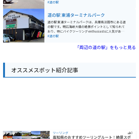
ンキーセンターなど、観光スポットも点在しています。
た、大阪産である「大阪湾とらふぐ」や、活きの良い魚
#道の駅
道の駅 福良でしか手に入らないお土産としては、鳴門海
介類を味わうことができます。 レストランでは、とらふ
峡の渦潮をイメージした「うずしおパイ」や、地元産の
ぐのフルコースはもちろんのこと、リーズナブルなとら
道の駅 東浦ターミナルパーク
玉ねぎを使用した「淡路島オニオンチップス」などが人
ふぐ定食や、新鮮な海の幸を使った丼ぶりや定食を楽し
気です。新鮮な海の幸を味わいたい方は、併設の「福良
むことができます。また、隣接する「フィッシングエリ
道の駅 東浦ターミナルパークは、兵庫県淡路市にある道
漁業協同組合 魚市場」で、その日に水揚げされたばかり
アとっとパーク小島」では、初心者でも気軽に釣りを楽
の駅です。明石海峡大橋の絶景ポイントとして知られて
の魚介類を購入することができます。
しむことができます。釣った魚は持ち帰ることも、その
おり、特にバイクツーリング enthusiastsに人気があり
場で調理してもらうこともできます。 バイクで行く場合
ます。 施設内には、地元の特産品を販売するショップや
#道の駅
は、道の駅に隣接する無料駐車場を利用できます。周辺
レストランがあり、淡路島産の新鮮な魚介類や玉ねぎを
は自然豊かな場所で、ツーリングにもおすすめです。少
使った料理を楽しむことができます。また、展望台から
「周辺の道の駅」をもっと見る
し足を伸ばせば、猪名川渓谷などの景勝地もあります。
は、明石海峡大橋や大阪湾を一望できる絶景が広がりま
名産品としては、大阪湾とらふぐの他にも、地元産の野
す。 バイクで訪れる際には、広々とした駐車場があるの
菜や果物を使った加工品などが販売されています。道の
で安心です。ツーリングの休憩場所としてはもちろん、
駅 とっとパーク小島は、新鮮な魚介類と自然を満喫でき
景色を眺めながらゆっくりと過ごすのもおすすめです。
る、おすすめのスポットです。
オススメスポット紹介記事
道の駅 東浦ターミナルパークは、淡路島の魅力を満喫で
きるスポットと言えるでしょう。
ツーリング
0
高知県のおすすめツーリングルート！絶景スポ