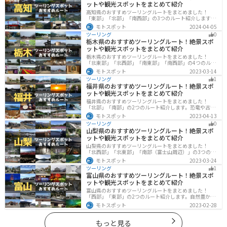
ットや観光スポットをまとめて紹介
高知県のおすすめツーリングルートをまとめました！
「東部」「北部」「南西部」の3つのルート紹介します。
山と海どちらも楽しめるスポットが多数あり、様々な楽
モトスポット
2024-04-05
しみ方ができます。バイクで高知県にツーリングに行く
ツーリング
0
際は参考にしてください。
栃木県のおすすめツーリングルート！絶景スポ
ットや観光スポットをまとめて紹介
栃木県のおすすめツーリングルートをまとめました！
「北東部」「北西部」「南東部」「南西部」の4つのルー
ト紹介します。日本を代表する神社や広大な山や滝、湖
モトスポット
2023-03-14
などを歴史や自然を満喫するツーリングができます。バ
ツーリング
1
イクで栃木県にツーリングに行く際は参考にしてくださ
福井県のおすすめツーリングルート！絶景スポ
い。
ットや観光スポットをまとめて紹介
福井県のおすすめツーリングルートをまとめました！
「北部」「南部」の2つのルート紹介します。恐竜や古代
遺跡、温泉地など魅力に溢れるスポットが多数ありま
モトスポット
2023-04-13
す。バイクで福井県にツーリングに行く際は参考にして
ツーリング
0
ください。
山梨県のおすすめツーリングルート！絶景スポ
ットや観光スポットをまとめて紹介
山梨県のおすすめツーリングルートをまとめました！
「北西部」「北東部」「南部（富士山周辺）」の3つのル
ート紹介します。富士山を中心に自然豊かな景色や食事
モトスポット
2023-03-24
を楽しめるスポットが多数あります。バイクで山梨県に
ツーリング
1
ツーリングに行く際は参考にしてください。
富山県のおすすめツーリングルート！絶景スポ
ットや観光スポットをまとめて紹介
富山県のおすすめツーリングルートをまとめました！
「西部」「東部」の2つのルート紹介します。自然豊かな
山と海、温泉が充実しており、美術館などもあるので、
モトスポット
2023-02-28
自然を満喫するツーリングができます。バイクで富山県
にツーリングに行く際は参考にしてください。
もっと見る