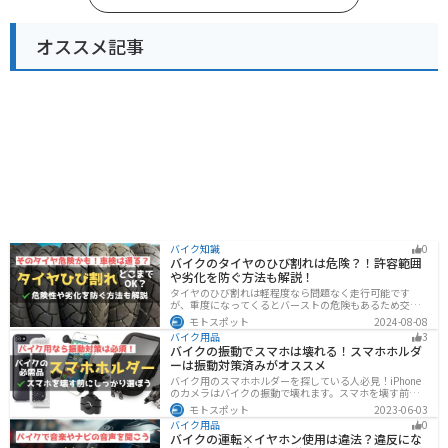
オススメ記事
バイク知識
0
バイクのタイヤのひび割れは危険？！許容範囲
や劣化を防ぐ方法も解説！
タイヤのひび割れは軽程度なら問題なく走行可能です
が、重度になってくるとバーストの危険もあるため交換
が必要です。どの程度なら大丈夫なのか、タイヤのひび
モトスポット
2024-08-08
割れを防ぐ方法などまとめました。快適安全にバイクに
バイク用品
3
乗るためにもしっかりとチェックしておきましょう。
バイクの振動でスマホは壊れる！スマホホルダ
ーは振動対策済みがオススメ
バイク用のスマホホルダーを探している人必見！iPhone
のカメラはバイクの振動で壊れます。スマホを壊す前
に、振動対策がされたスマホホルダーを使うようにしま
モトスポット
2023-06-03
しょう。カメラを壊さないための4つの方法とオススメの
バイク用品
0
スマホホルダーを紹介します。
バイクの運転×イヤホン使用は違法？違反にな