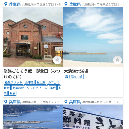
兵庫県
兵庫県
兵庫県洲本市塩屋１丁目１−８
兵庫県洲本市海岸通１丁目２
淡路ごちそう館 御食国（みつ
大浜海水浴場
けのくに）
海｜海岸｜岬
絶景スポット
食事処
お土産
カフェ｜
軽食
商業施設
ソフトクリーム
海鮮
お
肉
お酒
兵庫県
兵庫県
兵庫県洲本市小路谷１２７２
兵庫県南あわじ市山添３０８
−３