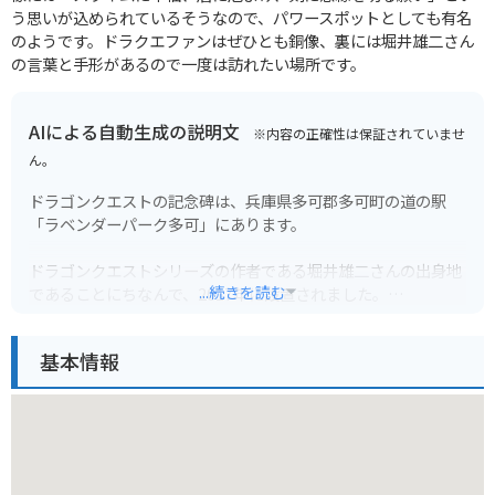
う思いが込められているそうなので、パワースポットとしても有名
のようです。ドラクエファンはぜひとも銅像、裏には堀井雄二さん
の言葉と手形があるので一度は訪れたい場所です。
AIによる自動生成の説明文
※内容の正確性は保証されていませ
ん。
ドラゴンクエストの記念碑は、兵庫県多可郡多可町の道の駅
「ラベンダーパーク多可」にあります。
ドラゴンクエストシリーズの作者である堀井雄二さんの出身地
...続きを読む
であることにちなんで、2017年に設置されました。
記念碑には、スライムやロトの剣などがデザインされており、
ドラクエファンなら一度は訪れてみたいスポットです。
基本情報
道の駅には、地元の特産品を販売するショップやレストラン、
観光案内所などがあります。
また、隣接する「ラベンダーパーク多可」では、季節ごとに美
しい花々を楽しむことができます。