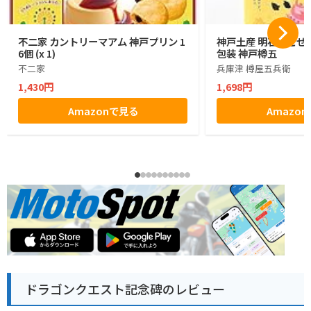
不二家 カントリーマアム 神戸プリン 1
神戸土産 明石たこせん
6個 (x 1)
包装 神戸樽五
不二家
兵庫津 樽屋五兵衛
1,430円
1,698円
Amazonで見る
Amazo
ドラゴンクエスト記念碑のレビュー