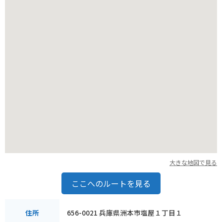
バイクで行く場合は、道の駅に広い駐車場があるので安心で
す。
周辺には、自然豊かな山道が多く、ツーリングにも最適なエリ
アです。
大きな地図で見る
ここへのルートを見る
656-0021 兵庫県洲本市塩屋１丁目１
住所