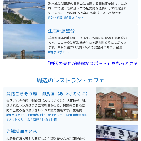
洲本城は淡路島の三熊山に位置する国指定史跡で、上の
城・下の城ともに洲本市の歴史的な遺構として指定され
ています。上の城は1526年に安宅氏によって築かれ、天
守台から洲本市街を一望することができます。 下の城は
#文化施設
#絶景スポット
寛永年間に蜂須賀氏によって築かれました。登り石垣
は、上下の城を繋ぐことで防御力を高めた珍しい遺構で
生石岬展望台
あり、2017年に続日本100名城に選定されました。城跡
は公園施設で、常時無料開放されています。山麓には洲
兵庫県洲本市由良町にある生石公園内に位置する展望台
本城に関する資料を展示する洲本市立淡路文化史料館が
です。ここからは紀淡海峡や友ヶ島を眺めることができ
建てられています。 天守閣は当時のものではなく、最近
ます。生石公園には合計3か所の展望台があり、紀淡海峡
建て替えられたものです。城の周りは自然情緒豊かな公
全体が望める紀望台もあります。梅園に260本の梅が植
#絶景スポット
園で、広々としていて人も少ないです。休憩スポットも
栽されており、春先になると香り高い梅が辺り一面に漂
あり、ゆったりと散策できます。高台に建てられている
います。向かいは和歌山で、晴れた日には和歌山と和歌
「周辺の景色が綺麗なスポット」をもっと見る
ため、洲本をはじめ広範囲を一望できる絶景スポットで
山までのいくつかの島が見えます。 さらに、歴史的な遺
す。
構も観察できる場所としても有名です。旧日本陸軍が防
衛拠点として築いた「由良要塞」に残る砲台跡などが観
周辺のレストラン・カフェ
察できます。生石公園は自然観察・歴史学習の拠点とし
ても人気です。駐車場、トイレもあり、整備されていま
す。
淡路ごちそう館 御食国（みつけのくに）
淡路ごちそう館 御食国（みつけのくに） 大正時代に建
造されたレンガ造りの工場を生かした、開放感のある空
間と歴史の香り漂う赤レンガの壁の施設です。 施設内に
は広々としたレストランと特産品店があり、レストラン
#絶景スポット
#食事処
#お土産
#カフェ｜軽食
#商業施設
では地元の山海の幸を使った美味しい食事が楽しめま
#ソフトクリーム
#海鮮
#お肉
#お酒
す。 また、併設されている「塩屋カフェ」では、淡路ビ
ーフと淡路島の玉ねぎをふんだんに使った名物「淡路バ
海鮮料理きとら
ーガー」が食べれます。
淡路島近海で獲れた新鮮な魚介類を使ったお料理が食べ