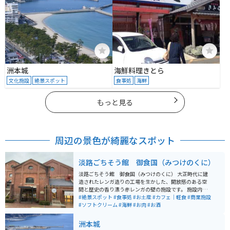
洲本城
海鮮料理きとら
文化施設
絶景スポット
食事処
海鮮
もっと見る
周辺の景色が綺麗なスポット
淡路ごちそう館 御食国（みつけのくに）
淡路ごちそう館 御食国（みつけのくに） 大正時代に建
造されたレンガ造りの工場を生かした、開放感のある空
間と歴史の香り漂う赤レンガの壁の施設です。 施設内に
は広々としたレストランと特産品店があり、レストラン
#絶景スポット
#食事処
#お土産
#カフェ｜軽食
#商業施設
では地元の山海の幸を使った美味しい食事が楽しめま
#ソフトクリーム
#海鮮
#お肉
#お酒
す。 また、併設されている「塩屋カフェ」では、淡路ビ
ーフと淡路島の玉ねぎをふんだんに使った名物「淡路バ
洲本城
ーガー」が食べれます。