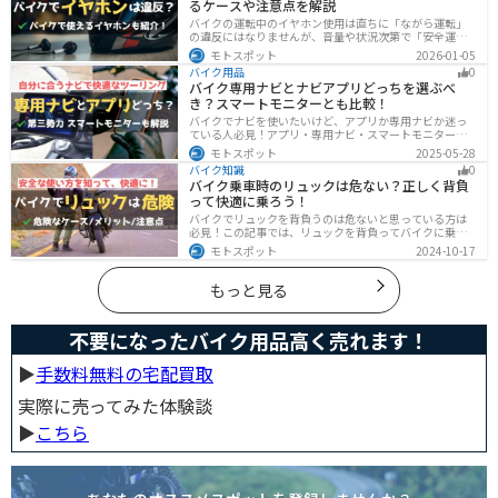
るケースや注意点を解説
バイクの運転中のイヤホン使用は直ちに「ながら運転」
の違反にはなりませんが、音量や状況次第で「安全運転
義務違反」や各都道府県の「道路交通法施行細則」に抵
モトスポット
2026-01-05
触する恐れがあります。周囲の音が聞こえる適切な音量
バイク用品
0
を保ち、スマホ操作は厳禁。耳を塞がない骨伝導イヤホ
バイク専用ナビとナビアプリどっちを選ぶべ
ンや、ヘルメット用スピーカーの活用も安全な音楽体験
き？スマートモニターとも比較！
には有効な選択肢です。
バイクでナビを使いたいけど、アプリか専用ナビか迷っ
ている人必見！アプリ・専用ナビ・スマートモニターの
メリット、デメリット、どんな人にオススメなのかを解
モトスポット
2025-05-28
説します。自分に合ったナビを見つけて快適なツーリン
バイク知識
0
グライフを送りましょう！
バイク乗車時のリュックは危ない？正しく背負
って快適に乗ろう！
バイクでリュックを背負うのは危ないと思っている方は
必見！この記事では、リュックを背負ってバイクに乗る
リスクと、安全な方法を紹介しています。実は、荷物の
モトスポット
2024-10-17
量や配置を工夫することで、安全にリュックを使用する
ことが可能です。この記事を読めば、バイク乗車時にリ
ュックを安全に使う方法がわかります。
もっと見る
不要になったバイク用品高く売れます！
▶︎
手数料無料の宅配買取
実際に売ってみた体験談
▶︎
こちら