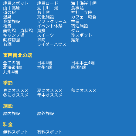
絶景スポット
絶景ロード
海｜海岸｜岬
山｜高原
湖｜川｜滝
食事処
道の駅
お土産
神社｜寺院
温泉
文化施設
カフェ｜軽食
商業施設
ソフトクリーム
林道
夜景
イベント体験
宿泊施設
美術館｜資料館
海鮮
ダム
キャンプ場
スイーツ
珍スポット
動植物園
お肉
麺類
お酒
ライダーハウス
東西南北の端
全ての端
日本4端
日本本土4端
北海道4端
本州4端
四国4端
九州4端
季節
春にオススメ
夏にオススメ
秋にオススメ
冬にオススメ
年中オススメ
施設
屋内施設
屋外施設
料金
無料スポット
有料スポット