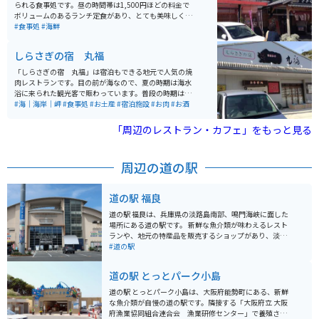
られる食事処です。昼の時間帯は1,500円ほどの料金で
ボリュームのあるランチ定食があり、とても美味しくい
ただけます。一品料理から各種定食、会席料金まで幅広
#食事処
#海鮮
く対応してくれますので、淡路島の食を堪能できます。
しらさぎの宿 丸福
「しらさぎの宿 丸福」は宿泊もできる地元で人気の焼
肉レストランです。目の前が海なので、夏の時期は海水
浴に来られた観光客で賑わっています。普段の時期は、
美味しい焼肉とともにハンバーグなどのランチメニュー
#海｜海岸｜岬
#食事処
#お土産
#宿泊施設
#お肉
#お酒
が人気で、地元の淡路牛を使用した牛丼などもありま
す。海岸沿いのポツンとありますので、知る人ぞ知る名
「周辺のレストラン・カフェ」をもっと見る
店です。
周辺の道の駅
道の駅 福良
道の駅 福良は、兵庫県の淡路島南部、鳴門海峡に面した
場所にある道の駅です。 新鮮な魚介類が味わえるレスト
ランや、地元の特産品を販売するショップがあり、淡路
島の味覚を楽しむことができます。また、鳴門海峡を望
#道の駅
む絶景スポットとしても知られており、渦潮の発生状況
によっては、間近で豪快な渦潮を見ることができます。
道の駅 とっとパーク小島
バイクで訪れる場合、道の駅には広い駐車場が完備され
ているので安心です。淡路島南部の海岸線を走る快適な
道の駅 とっとパーク小島は、大阪府能勢町にある、新鮮
ツーリングコースの休憩地点としても最適です。周辺に
な魚介類が自慢の道の駅です。隣接する「大阪府立 大阪
は、世界最長の吊り橋である明石海峡大橋や、淡路島モ
府漁業協同組合連合会 漁業研修センター」で養殖され