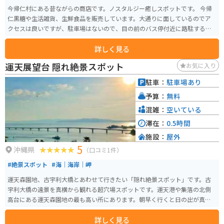
今帰仁村にある昔ながらの商店です。ノスタルジー癒しスポットです。 今帰
仁黒糖や生活雑貨、生鮮食品を販売しています。大通りに面しているのでア
クセスは良いですが、駐車場はないので、目の前のバス停付近に路駐するこ
とになります。
詳しく見る
運天展望台 隠れ絶景スポット
お気に入り
駐車：
駐車場あり
予算：
無料
混雑：
空いている
滞在：
0.5時間
施設：
屋外
5
沖縄県
（口コミ1件）
#絶景スポット
#海｜海岸｜岬
運天森園地、古宇利大橋とあわせて行きたい「隠れ絶景スポット」です。古
宇利大橋の遠景を真横から観れる超穴場スポットです。運天港や集落の北側
高台にある運天森園地の最も高い所にあります。朝早く行くと日の出が真正
面に見られます。
詳しく見る