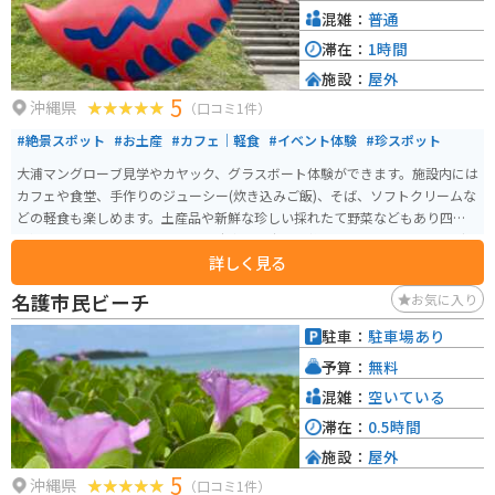
混雑：
普通
滞在：
1時間
施設：
屋外
5
沖縄県
（口コミ1件）
#絶景スポット
#お土産
#カフェ｜軽食
#イベント体験
#珍スポット
大浦マングローブ見学やカヤック、グラスボート体験ができます。施設内には
カフェや食堂、手作りのジューシー(炊き込みご飯)、そば、ソフトクリームな
どの軽食も楽しめます。土産品や新鮮な珍しい採れたて野菜などもあり四季
を通じて訪れたいスポットです。駐車場も広くて整備されています。マングロ
詳しく見る
ーブ見学は必見です。
名護市民ビーチ
お気に入り
駐車：
駐車場あり
予算：
無料
混雑：
空いている
滞在：
0.5時間
施設：
屋外
5
沖縄県
（口コミ1件）