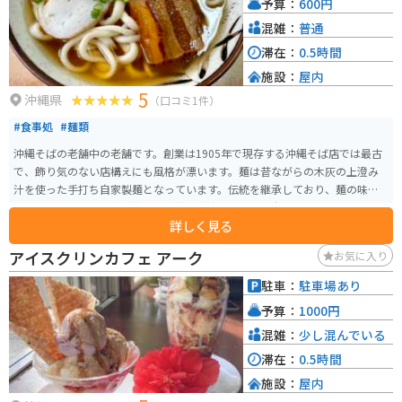
予算：
600円
混雑：
普通
滞在：
0.5時間
施設：
屋内
5
沖縄県
（口コミ1件）
#食事処
#麺類
沖縄そばの老舗中の老舗です。創業は1905年で現存する沖縄そば店では最古
で、飾り気のない店構えにも風格が漂います。麺は昔ながらの木灰の上澄み
汁を使った手打ち自家製麺となっています。伝統を継承しており、麺の味に
も注目です。カツオ漁が盛んな魚港に隣接しており、本場カツオだしも逸
詳しく見る
品、そばとジューシーのセットもオススメです。
アイスクリンカフェ アーク
お気に入り
駐車：
駐車場あり
予算：
1000円
混雑：
少し混んでいる
滞在：
0.5時間
施設：
屋内