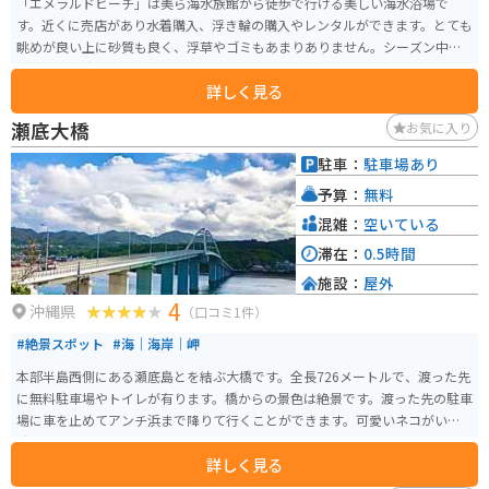
「エメラルドビーチ」は美ら海水族館から徒歩で行ける美しい海水浴場で
す。近くに売店があり水着購入、浮き輪の購入やレンタルができます。とても
眺めが良い上に砂質も良く、浮草やゴミもあまりありません。シーズン中は
監視員も常駐しています。ブルーシールアイスクリームを食べることもでき
詳しく見る
ます。午前中にビーチで遊び、午後から水族館周辺の無料ブースを散策、夕
方からは割引された水族館に行くと、まる1日で沖縄旅行が満喫出来る素晴ら
瀬底大橋
お気に入り
しいエリアになります。
駐車：
駐車場あり
予算：
無料
混雑：
空いている
滞在：
0.5時間
施設：
屋外
4
沖縄県
（口コミ1件）
#絶景スポット
#海｜海岸｜岬
本部半島西側にある瀬底島とを結ぶ大橋です。全長726メートルで、渡った先
に無料駐車場やトイレが有ります。橋からの景色は絶景です。渡った先の駐車
場に車を止めてアンチ浜まで降りて行くことができます。可愛いネコがいる
時があります。
詳しく見る