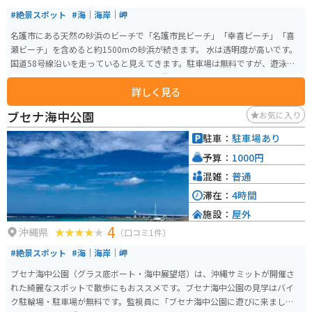
#絶景スポット
#海｜海岸｜岬
名護市にある天然の砂浜のビーチで「名護市民ビーチ」「幸喜ビーチ」「喜
瀬ビーチ」を含めると約1500mの砂浜が続きます。 水は透明度が高いです。
国道58号線沿いを走っていると見えてきます。駐車場は無料ですが、遊泳設
備などはありません。綺麗な海を見て休憩をしてから北へ南へ行くことがで
詳しく見る
きます。
ブセナ海中公園
お気に入り
駐車：
駐車場あり
予算：
1000円
混雑：
普通
滞在：
4時間
施設：
屋外
4
沖縄県
（口コミ1件）
#絶景スポット
#海｜海岸｜岬
ブセナ海中公園（グラス底ボート・海中展望塔）は、沖縄サミットが開催さ
れた綺麗なスポットで散歩にもおススメです。ブセナ海中公園の見学はバイ
ク駐輪場・駐車場が無料です。監視員に「ブセナ海中公園に遊びに来まし