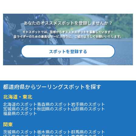
あなたのオススメスポットを登録しませんか？
モトスポットでは、皆様からオススメスポットを募集しています！
全ライダーのための最高なサービス作りに、ご協力よろしくお願いいたします。
スポットを登録する
都道府県からツーリングスポットを探す
北海道・東北
北海道のスポット
青森県のスポット
岩手県のスポット
宮城県のスポット
秋田県のスポット
山形県のスポット
福島県のスポット
関東
茨城県のスポット
栃木県のスポット
群馬県のスポット