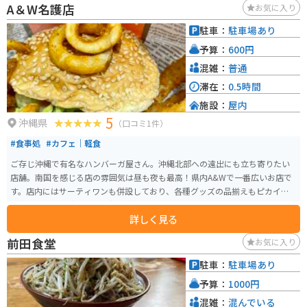
A＆W名護店
お気に入り
駐車：
駐車場あり
予算：
600円
混雑：
普通
滞在：
0.5時間
施設：
屋内
5
沖縄県
（口コミ1件）
#食事処
#カフェ｜軽食
ご存じ沖縄で有名なハンバーガ屋さん。沖縄北部への遠出にも立ち寄りたい
店舗。南国を感じる店の雰囲気は昼も夜も最高！県内A&Wで一番広いお店で
す。店内にはサーティワンも併設しており、各種グッズの品揃えもピカイチ。
季節に合わせた飾り付けも好感がもてます。
詳しく見る
前田食堂
お気に入り
駐車：
駐車場あり
予算：
1000円
混雑：
混んでいる