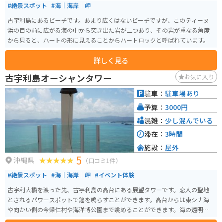
#絶景スポット
#海｜海岸｜岬
古宇利島にあるビーチです。あまり広くはないビーチですが、このティーヌ
浜の目の前に広がる海の中から突き出た岩が二つあり、その岩が重なる角度
から見ると、ハートの形に見えることからハートロックと呼ばれています。
詳しく見る
古宇利島オーシャンタワー
お気に入り
駐車：
駐車場あり
予算：
3000円
混雑：
少し混んでいる
滞在：
3時間
施設：
屋外
5
沖縄県
（口コミ1件）
#絶景スポット
#海｜海岸｜岬
#イベント体験
古宇利大橋を渡った先、古宇利島の高台にある展望タワーです。恋人の聖地
とされるパワースポットで鐘を鳴らすことができます。高台からは東シナ海
や向かい側の今帰仁村や海洋博公園まで眺めることができます。海の透明度
も高く、エメラルドグリーンで透き通っています。