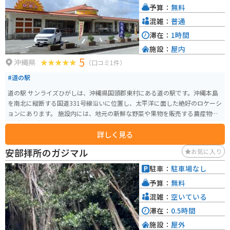
予算：
無料
混雑：
普通
滞在：
1時間
施設：
屋内
5
沖縄県
（口コミ1件）
#道の駅
道の駅 サンライズひがしは、沖縄県国頭郡東村にある道の駅です。沖縄本島
を南北に縦断する国道331号線沿いに位置し、太平洋に面した絶好のロケーシ
ョンにあります。 施設内には、地元の新鮮な野菜や果物を販売する農産物直
売所や、沖縄そばなどの軽食を提供するレストランがあります。また、太平
詳しく見る
洋を一望できる展望台からは、水平線から昇る朝日を眺めることができま
す。 バイクで訪れる場合、道の駅には広々とした駐車場が完備されているの
安部拝所のガジマル
お気に入り
で安心です。周辺には、慶佐次湾のヒルギ林など、自然豊かな観光スポットも
点在しています。 東村は、パイナップルの生産が盛んな地域として知られて
駐車：
駐車場なし
います。道の駅 サンライズひがしでも、新鮮なパイナップルや、パイナップ
予算：
無料
ルを使った加工品を購入することができます。また、東村で収穫される海ぶ
どうもおすすめです。
混雑：
空いている
滞在：
0.5時間
施設：
屋外