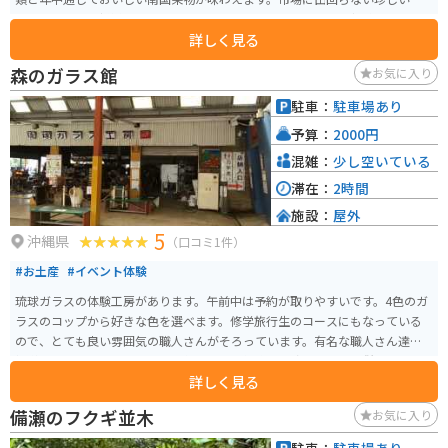
物もあります。新鮮な羽地のたまご「やんばるたまご」とその親鶏「羽地
詳しく見る
鶏」を使った食事やお惣菜も楽しめます。
森のガラス館
お気に入り
駐車：
駐車場あり
予算：
2000円
混雑：
少し空いている
滞在：
2時間
施設：
屋外
5
沖縄県
（口コミ1件）
#お土産
#イベント体験
琉球ガラスの体験工房があります。午前中は予約が取りやすいです。4色のガ
ラスのコップから好きな色を選べます。修学旅行生のコースにもなっている
ので、とても良い雰囲気の職人さんがそろっています。有名な職人さん達が
指導してくれますので、上手に作れます。作成した琉球ガラスは併設のお土
詳しく見る
産屋さんの商品と合わせて自宅まで郵送してくれます。旅の思い出に、写真
撮影を手伝ってくれたりもします。
備瀬のフクギ並木
お気に入り