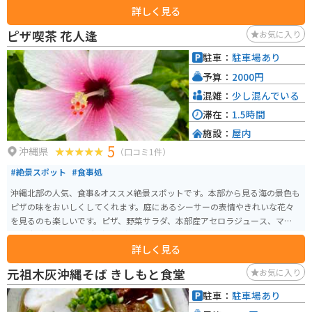
詳しく見る
ピザ喫茶 花人逢
お気に入り
駐車：
駐車場あり
予算：
2000円
混雑：
少し混んでいる
滞在：
1.5時間
施設：
屋内
5
沖縄県
（口コミ1件）
#絶景スポット
#食事処
沖縄北部の人気、食事&オススメ絶景スポットです。本部から見る海の景色も
ピザの味をおいしくしてくれます。庭にあるシーサーの表情やきれいな花々
を見るのも楽しいです。ピザ、野菜サラダ、本部産アセロラジュース、マンゴ
ーの森（カットマンゴー）などがいただけます。
詳しく見る
元祖木灰沖縄そば きしもと食堂
お気に入り
駐車：
駐車場あり