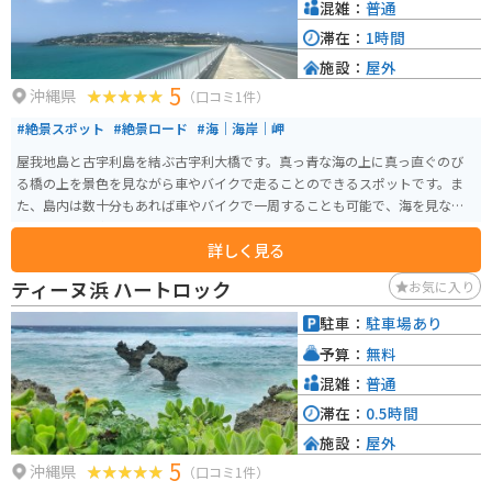
混雑：
普通
滞在：
1時間
施設：
屋外
5
沖縄県
（口コミ1件）
#絶景スポット
#絶景ロード
#海｜海岸｜岬
屋我地島と古宇利島を結ぶ古宇利大橋です。真っ青な海の上に真っ直ぐのび
る橋の上を景色を見ながら車やバイクで走ることのできるスポットです。ま
た、島内は数十分もあれば車やバイクで一周することも可能で、海を見なが
らドライブを楽しめます。
詳しく見る
ティーヌ浜 ハートロック
お気に入り
駐車：
駐車場あり
予算：
無料
混雑：
普通
滞在：
0.5時間
施設：
屋外
5
沖縄県
（口コミ1件）