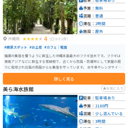
駐車：
駐車場あり
予算：
無料
混雑：
普通
滞在：
2時間
施設：
屋外
4
沖縄県
（口コミ1件）
#絶景スポット
#お土産
#カフェ｜軽食
備瀬の集落を覆うように群生した沖縄本島最大のフクギ並木です。フクギは
東南アジアなどに群生する常緑樹で、古くから防風・防潮林として家屋の周
りに栽培され台風の雨風からも集落を守っています。 水牛車やレンタサイク
ルで巡ることも可能で、カフェや食事処も点在しており休憩にも便利です。
詳しく見る
海辺に出ると晴れた日は正面に伊江島が見えます。
美ら海水族館
お気に入り
駐車：
駐車場あり
予算：
2180円
混雑：
少し混んでいる
滞在：
3時間