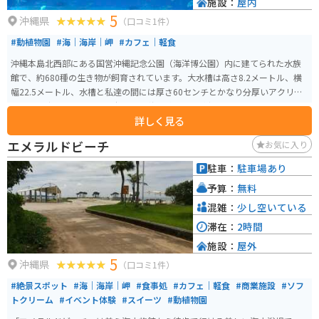
施設：
屋内
5
沖縄県
（口コミ1件）
#動植物園
#海｜海岸｜岬
#カフェ｜軽食
沖縄本島北西部にある国営沖縄記念公園（海洋博公園）内に建てられた水族
館で、約680種の生き物が飼育されています。大水槽は高さ8.2メートル、横
幅22.5メートル、水槽と私達の間には厚さ60センチとかなり分厚いアクリル
ガラスで出来ています。 沖縄周辺の海、水面から水深700mまでを再現し、
詳しく見る
光、水質、透明度などをできるだけ自然の状態に保つことで、沖縄の海の素
晴らしさと重要性を体験、体感することができます。「サンゴの海」水槽で
エメラルドビーチ
お気に入り
飼育展示されている470群体のサンゴ、世界最大の魚ジンベエザメと世界初の
繁殖に成功したナンヨウマンタが観察できる巨大水槽「黒潮の海」、そして
駐車：
駐車場あり
謎に包まれた沖縄の深海を再現した「深層の海」水槽などがあります。 単な
予算：
無料
る水槽展示に留まらず、さまざまな角度から見られる工夫が施され、解説員
によるプログラムや定期的な企画展示を通じて、何度訪れても新たな発見が
混雑：
少し空いている
でき、海に対する興味が尽きないような水族館作りがなされています。
滞在：
2時間
施設：
屋外
5
沖縄県
（口コミ1件）
#絶景スポット
#海｜海岸｜岬
#食事処
#カフェ｜軽食
#商業施設
#ソフ
トクリーム
#イベント体験
#スイーツ
#動植物園