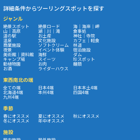
詳細条件からツーリングスポットを探す
ジャンル
絶景スポット
絶景ロード
海｜海岸｜岬
山｜高原
湖｜川｜滝
食事処
道の駅
お土産
神社｜寺院
温泉
文化施設
カフェ｜軽食
商業施設
ソフトクリーム
林道
夜景
イベント体験
宿泊施設
美術館｜資料館
海鮮
ダム
キャンプ場
スイーツ
珍スポット
動植物園
お肉
麺類
お酒
ライダーハウス
東西南北の端
全ての端
日本4端
日本本土4端
北海道4端
本州4端
四国4端
九州4端
季節
春にオススメ
夏にオススメ
秋にオススメ
冬にオススメ
年中オススメ
施設
屋内施設
屋外施設