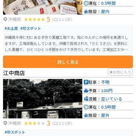
滞在：
0.5時間
施設：
屋内
5
沖縄県
（口コミ1件）
#お土産
#珍スポット
沖縄県今帰仁村にある手作り黒糖工場です。殆どの人がこの場所を素通りし
ますが、工場直販もしています。沖縄で栽培された「さとうきび」を原料に
した黒糖で、ひとつひとつ手間をかけて手作りしています。工場加工だから
「ブラウンシュガージンジャー（しょうが黒糖）」「ゴーヤ、ウコン黒糖」
詳しく見る
のような健康的でバラエティにとんだ商品もあります。「ブエナス・エル
テ」という大賞を受賞した商品もお勧めです。
江中商店
お気に入り
駐車：
不明
予算：
100円
混雑：
空いている
滞在：
0.5時間
施設：
屋外
3
沖縄県
（口コミ1件）
#珍スポット