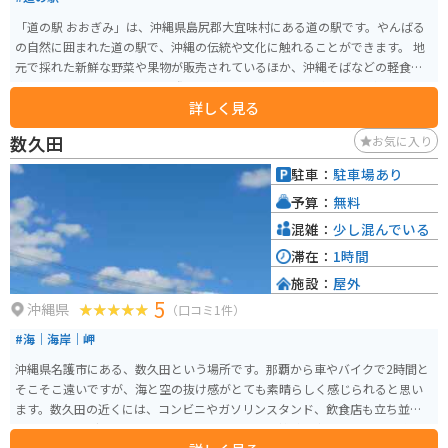
「道の駅 おおぎみ」は、沖縄県島尻郡大宜味村にある道の駅です。やんばる
の自然に囲まれた道の駅で、沖縄の伝統や文化に触れることができます。 地
元で採れた新鮮な野菜や果物が販売されているほか、沖縄そばなどの軽食も
楽しめます。 バイクで訪れる際は、道の駅周辺の景色を楽しみながらツーリ
詳しく見る
ングするのがおすすめです。 大宜味村はシークヮーサーの産地としても有名
で、道の駅でもシークヮーサーを使ったジュースやお菓子などが販売されて
数久田
お気に入り
います。 また、道の駅に隣接して、大宜味村立の博物館「やんばる学びの
森」があります。 【基本情報】 住所：沖縄県島尻郡大宜味村字根路銘1620
駐車：
駐車場あり
電話番号：0980-44-3242 営業時間：9:00～18:00 駐車場：普通車50台、大型
予算：
無料
車5台 【おすすめポイント】 * 新鮮な地元産の野菜や果物が購入できる * 沖縄
そばなどの郷土料理が味わえる * シークヮーサーを使ったお土産が豊富 * や
混雑：
少し混んでいる
んばるの自然を感じられる 【周辺情報】 * やんばる学びの森（博物館） * 大
滞在：
1時間
宜味村塩屋富士展望台 * ター滝 道の駅 おおぎみは、沖縄の自然や文化を満喫
施設：
屋外
できるスポットです。沖縄観光の際は、ぜひ訪れてみてください。
5
沖縄県
（口コミ1件）
#海｜海岸｜岬
沖縄県名護市にある、数久田という場所です。那覇から車やバイクで2時間と
そこそこ遠いですが、海と空の抜け感がとても素晴らしく感じられると思い
ます。数久田の近くには、コンビニやガソリンスタンド、飲食店も立ち並ぶ
のでツーリングやドライブには最適です。日頃の雑踏を忘れて、景色を眺めて