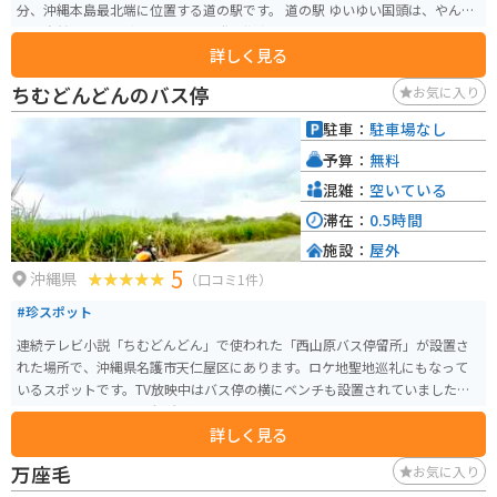
分、沖縄本島最北端に位置する道の駅です。 道の駅 ゆいゆい国頭は、やんば
るの自然と文化に触れられる情報発信拠点として、地元の特産品販売やレス
詳しく見る
トラン、観光案内所などを併設しています。 特産品販売では、地元でとれた
新鮮な野菜や果物、海産物の加工品などが販売されています。レストランで
ちむどんどんのバス停
お気に入り
は、沖縄そばやチャンプルーなどの沖縄料理はもちろん、地元の食材を使っ
た創作料理も楽しめます。 また、道の駅 ゆいゆい国頭は、バイクツーリング
駐車：
駐車場なし
の休憩場所としても人気があります。駐車場も広く、トイレも完備されてい
予算：
無料
るので、安心して休憩することができます。 周辺には、沖縄海岸国定公園の
美しい海や山々が広がっており、観光スポットもたくさんあります。沖縄美
混雑：
空いている
ら海水族館や古宇利島など、人気観光スポットへのアクセスも良好です。
滞在：
0.5時間
施設：
屋外
5
沖縄県
（口コミ1件）
#珍スポット
連続テレビ小説「ちむどんどん」で使われた「西山原バス停留所」が設置さ
れた場所で、沖縄県名護市天仁屋区にあります。ロケ地聖地巡礼にもなって
いるスポットです。TV放映中はバス停の横にベンチも設置されていました。
番組終了した現在は停留所がなくなってしまったようです。
詳しく見る
万座毛
お気に入り