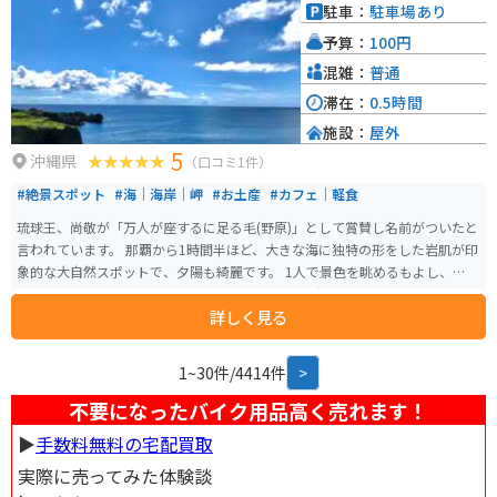
駐車：
駐車場あり
予算：
100円
混雑：
普通
滞在：
0.5時間
施設：
屋外
5
沖縄県
（口コミ1件）
#絶景スポット
#海｜海岸｜岬
#お土産
#カフェ｜軽食
琉球王、尚敬が「万人が座するに足る毛(野原)」として賞賛し名前がついたと
言われています。 那覇から1時間半ほど、大きな海に独特の形をした岩肌が印
象的な大自然スポットで、夕陽も綺麗です。 1人で景色を眺めるもよし、仲間
と行って記念撮影するのもいいと思います。 風が強い冬はオススメできない
詳しく見る
かも…。施設が新しくなり食事処や土産物もあります。万座毛限定の切手自販
機があります。遊歩道観覧料は100円です。
1~30件/4414件
>
不要になったバイク用品高く売れます！
▶︎
手数料無料の宅配買取
実際に売ってみた体験談