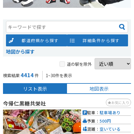
都道府県から探す
詳細条件から探す
地図から探す
道の駅を除外
4414
検索結果
件
1~30件を表示
リスト表示
地図表示
今帰仁黒糖共栄社
お気に入り
駐車：
駐車場あり
予算：
500円
混雑：
空いている