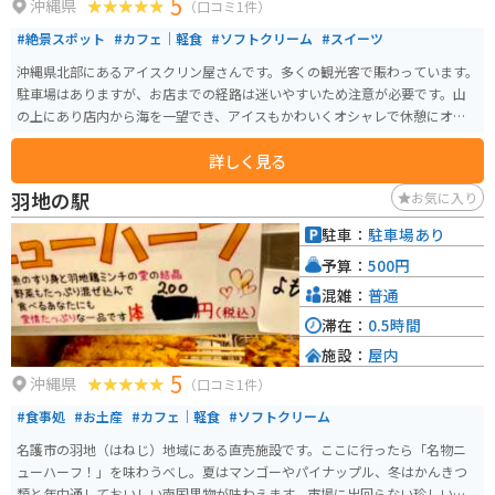
5
沖縄県
（口コミ1件）
#絶景スポット
#カフェ｜軽食
#ソフトクリーム
#スイーツ
沖縄県北部にあるアイスクリン屋さんです。多くの観光客で賑わっています。
駐車場はありますが、お店までの経路は迷いやすいため注意が必要です。山
の上にあり店内から海を一望でき、アイスもかわいくオシャレで休憩にオス
スメです。
詳しく見る
羽地の駅
お気に入り
駐車：
駐車場あり
予算：
500円
混雑：
普通
滞在：
0.5時間
施設：
屋内
5
沖縄県
（口コミ1件）
#食事処
#お土産
#カフェ｜軽食
#ソフトクリーム
名護市の羽地（はねじ）地域にある直売施設です。ここに行ったら「名物ニ
ューハーフ！」を味わうべし。夏はマンゴーやパイナップル、冬はかんきつ
類と年中通しておいしい南国果物が味わえます。市場に出回らない珍しい果