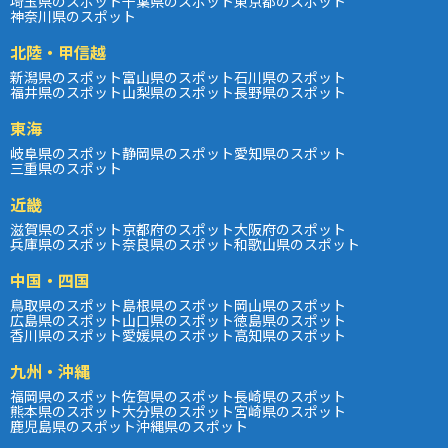
埼玉県のスポット
千葉県のスポット
東京都のスポット
神奈川県のスポット
北陸・甲信越
新潟県のスポット
富山県のスポット
石川県のスポット
福井県のスポット
山梨県のスポット
長野県のスポット
東海
岐阜県のスポット
静岡県のスポット
愛知県のスポット
三重県のスポット
近畿
滋賀県のスポット
京都府のスポット
大阪府のスポット
兵庫県のスポット
奈良県のスポット
和歌山県のスポット
中国・四国
鳥取県のスポット
島根県のスポット
岡山県のスポット
広島県のスポット
山口県のスポット
徳島県のスポット
香川県のスポット
愛媛県のスポット
高知県のスポット
九州・沖縄
福岡県のスポット
佐賀県のスポット
長崎県のスポット
熊本県のスポット
大分県のスポット
宮崎県のスポット
鹿児島県のスポット
沖縄県のスポット