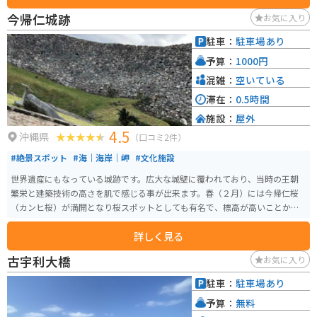
今帰仁城跡
お気に入り
駐車：
駐車場あり
予算：
1000円
混雑：
空いている
滞在：
0.5時間
施設：
屋外
4.5
沖縄県
（口コミ2件）
#絶景スポット
#海｜海岸｜岬
#文化施設
世界遺産にもなっている城跡です。広大な城壁に覆われており、当時の王朝
繁栄と建築技術の高さを肌で感じる事が出来ます。春（２月）には今帰仁桜
（カンヒ桜）が満開となり桜スポットとしても有名で、標高が高いことから
頂上からの眺めも絶景なパワースポットです。「天空の城」ともいわれたり
詳しく見る
します。観覧料で歴史文化センターも入れます。駐車場は無料です。
古宇利大橋
お気に入り
駐車：
駐車場あり
予算：
無料