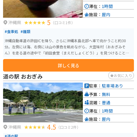
滞在：
1時間
施設：
屋内
5
沖縄県
（口コミ1件）
#食事処
#麺類
沖縄自動車道の許田ICを降り、さらに沖縄本島北部へ車で向かうこと約30
分。左側には海、右側には山の景色を眺めながら、大宜味村（おおぎみそ
ん）を走る道の途中で「前田食堂（まえだしょくどう）」を見つけることが
できます。歴史を感じさせる佇まいで迎える食堂は、昭和47年（1972）に創
詳しく見る
業。この店で、昔から多くのお客の胃袋をがっしり掴んでいるのが、名物の
「牛肉そば」です。
道の駅 おおぎみ
お気に入り
駐車：
駐車場あり
予算：
無料
混雑：
普通
滞在：
1時間
施設：
屋内
4.5
沖縄県
（口コミ2件）
#道の駅