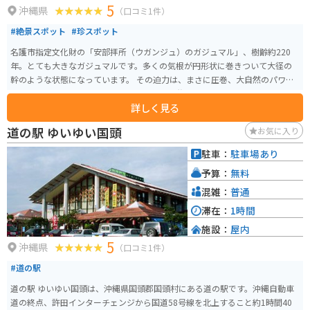
5
沖縄県
（口コミ1件）
#絶景スポット
#珍スポット
名護市指定文化財の「安部拝所（ウガンジュ）のガジュマル」、樹齢約220
年。とても大きなガジュマルです。多くの気根が円形状に巻きついて大径の
幹のような状態になっています。 その迫力は、まさに圧巻、大自然のパワー
を感じる素敵なスポットです。今でも毎年旧盆には、ガジュマルの樹の下で
詳しく見る
御願行事が行われており古くから区民に慕われているガジュマルです。駐車
場がなく民家が隣接しているので、訪れる際は周りへの配慮にも気をつけた
道の駅 ゆいゆい国頭
お気に入り
い。
駐車：
駐車場あり
予算：
無料
混雑：
普通
滞在：
1時間
施設：
屋内
5
沖縄県
（口コミ1件）
#道の駅
道の駅 ゆいゆい国頭は、沖縄県国頭郡国頭村にある道の駅です。沖縄自動車
道の終点、許田インターチェンジから国道58号線を北上すること約1時間40