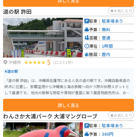
詳しく見る
過ごすとリフレッシュにもなります。
道の駅 許田
お気に入り
駐車：
駐車場あり
予算：
無料
混雑：
普通
滞在：
1時間
施設：
屋内
5
沖縄県
（口コミ1件）
#道の駅
「道の駅 許田」は、沖縄県名護市にある人気の道の駅です。沖縄自動車道の
終点に位置し、那覇空港から沖縄美ら海水族館へ向かう際の休憩スポットと
して最適です。 地元の新鮮な野菜や果物が豊富に揃う農産物直売所は、お土
産探しにもおすすめです。特に、シークヮーサーやマンゴーなどの南国フル
詳しく見る
ーツは人気があります。また、沖縄そばやタコライスなどのご当地グルメが
味わえる飲食店もあります。 バイクで訪れる場合、道の駅には広い駐車場が
わんさか大浦パーク 大浦マングローブ
お気に入り
完備されているので安心です。ツーリングの休憩場所としてはもちろん、沖
縄本島北部を巡る際の拠点としても便利です。 周辺には、パイナップルパー
駐車：
駐車場あり
クやナゴパイナップルワイナリーなど、観光スポットも点在しています。少し
予算：
360円
足を延ばせば、古宇利島や美ら海水族館にもアクセスできます。