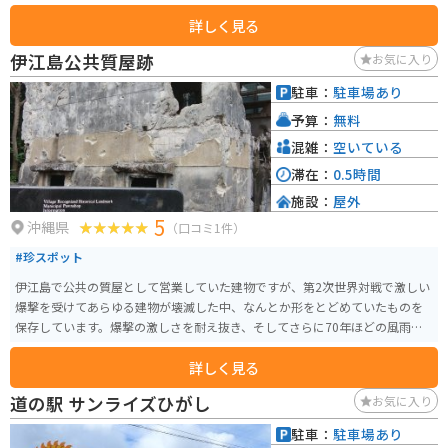
た」と伝えれば誘導してくれます。 園内では無料のシャトルバス（20分間隔
詳しく見る
で運行）が利用でき、海中展望塔へは徒歩またはシャトルバスを利用します。
展望塔の窓（24面）からは360度パノラマの海中を見ることができます。
伊江島公共質屋跡
お気に入り
駐車：
駐車場あり
予算：
無料
混雑：
空いている
滞在：
0.5時間
施設：
屋外
5
沖縄県
（口コミ1件）
#珍スポット
伊江島で公共の質屋として営業していた建物ですが、第2次世界対戦で激しい
爆撃を受けてあらゆる建物が壊滅した中、なんとか形をとどめていたものを
保存しています。爆撃の激しさを耐え抜き、そしてさらに70年ほどの風雨に
も耐えている戦前のコンクリート建築ということで注目をあびています。
詳しく見る
道の駅 サンライズひがし
お気に入り
駐車：
駐車場あり