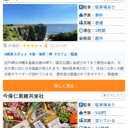
駐車：
駐車場あり
予算：
無料
混雑：
普通
滞在：
1時間
施設：
屋外
4
沖縄県
（口コミ1件）
#絶景スポット
#海｜海岸｜岬
#カフェ｜軽食
辺戸岬は沖縄本島最北端の岬で、国立公園に指定されており景色は雄大、天
気が良い日には与論島が見られます。無料駐車場が広くて、休日には多くの観
光客やライダーが訪れています。 遊歩道は整備されて歩きやすく、断崖絶壁
には荒波が打ちつけ、時には水しぶきがかかります。「祖国復帰の碑」や「沖
詳しく見る
縄・与論島友好の碑」などが設置されています。「沖縄最北端到達証明」は
観光案内所で有料ですが、氏名入りで発行してくれます。 ここに来たら「ヤ
今帰仁黒糖共栄社
お気に入り
ンバルクイナ展望台」や「大石林山」も行ってみたい。
駐車：
駐車場あり
予算：
500円
混雑：
空いている