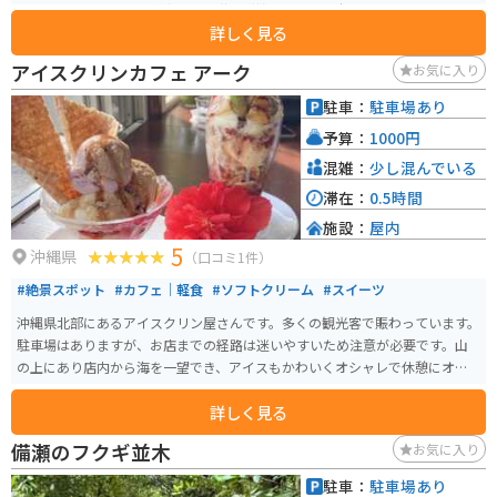
も注目です。カツオ漁が盛んな魚港に隣接しており、本場カツオだしも逸
詳しく見る
品、そばとジューシーのセットもオススメです。
アイスクリンカフェ アーク
お気に入り
駐車：
駐車場あり
予算：
1000円
混雑：
少し混んでいる
滞在：
0.5時間
施設：
屋内
5
沖縄県
（口コミ1件）
#絶景スポット
#カフェ｜軽食
#ソフトクリーム
#スイーツ
沖縄県北部にあるアイスクリン屋さんです。多くの観光客で賑わっています。
駐車場はありますが、お店までの経路は迷いやすいため注意が必要です。山
の上にあり店内から海を一望でき、アイスもかわいくオシャレで休憩にオス
スメです。
詳しく見る
備瀬のフクギ並木
お気に入り
駐車：
駐車場あり