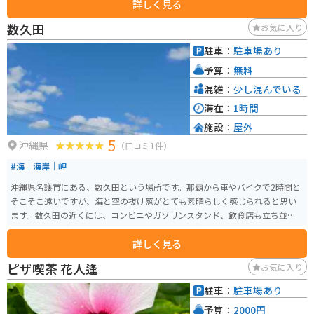
詳しく見る
数久田
お気に入り
駐車：
駐車場あり
予算：
無料
混雑：
少し混んでいる
滞在：
1時間
施設：
屋外
5
沖縄県
（口コミ1件）
#海｜海岸｜岬
沖縄県名護市にある、数久田という場所です。那覇から車やバイクで2時間と
そこそこ遠いですが、海と空の抜け感がとても素晴らしく感じられると思い
ます。数久田の近くには、コンビニやガソリンスタンド、飲食店も立ち並ぶ
のでツーリングやドライブには最適です。日頃の雑踏を忘れて、景色を眺めて
詳しく見る
過ごすとリフレッシュにもなります。
ピザ喫茶 花人逢
お気に入り
駐車：
駐車場あり
予算：
2000円