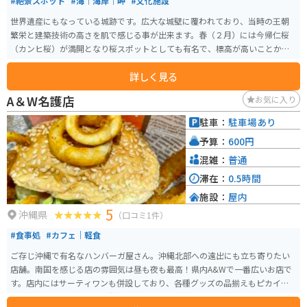
#絶景スポット
#海｜海岸｜岬
#文化施設
世界遺産にもなっている城跡です。広大な城壁に覆われており、当時の王朝
繁栄と建築技術の高さを肌で感じる事が出来ます。春（２月）には今帰仁桜
（カンヒ桜）が満開となり桜スポットとしても有名で、標高が高いことから
頂上からの眺めも絶景なパワースポットです。「天空の城」ともいわれたり
詳しく見る
します。観覧料で歴史文化センターも入れます。駐車場は無料です。
A＆W名護店
お気に入り
駐車：
駐車場あり
予算：
600円
混雑：
普通
滞在：
0.5時間
施設：
屋内
5
沖縄県
（口コミ1件）
#食事処
#カフェ｜軽食
ご存じ沖縄で有名なハンバーガ屋さん。沖縄北部への遠出にも立ち寄りたい
店舗。南国を感じる店の雰囲気は昼も夜も最高！県内A&Wで一番広いお店で
す。店内にはサーティワンも併設しており、各種グッズの品揃えもピカイチ。
季節に合わせた飾り付けも好感がもてます。