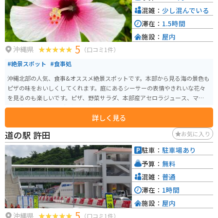
混雑：
少し混んでいる
滞在：
1.5時間
施設：
屋内
5
沖縄県
（口コミ1件）
#絶景スポット
#食事処
沖縄北部の人気、食事&オススメ絶景スポットです。本部から見る海の景色も
ピザの味をおいしくしてくれます。庭にあるシーサーの表情やきれいな花々
を見るのも楽しいです。ピザ、野菜サラダ、本部産アセロラジュース、マンゴ
ーの森（カットマンゴー）などがいただけます。
詳しく見る
道の駅 許田
お気に入り
駐車：
駐車場あり
予算：
無料
混雑：
普通
滞在：
1時間
施設：
屋内
5
沖縄県
（口コミ1件）