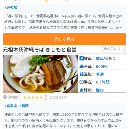
#道の駅
「道の駅 許田」は、沖縄県名護市にある人気の道の駅です。沖縄自動車道の
終点に位置し、那覇空港から沖縄美ら海水族館へ向かう際の休憩スポットと
して最適です。 地元の新鮮な野菜や果物が豊富に揃う農産物直売所は、お土
産探しにもおすすめです。特に、シークヮーサーやマンゴーなどの南国フル
詳しく見る
ーツは人気があります。また、沖縄そばやタコライスなどのご当地グルメが
味わえる飲食店もあります。 バイクで訪れる場合、道の駅には広い駐車場が
元祖木灰沖縄そば きしもと食堂
お気に入り
完備されているので安心です。ツーリングの休憩場所としてはもちろん、沖
縄本島北部を巡る際の拠点としても便利です。 周辺には、パイナップルパー
駐車：
駐車場あり
クやナゴパイナップルワイナリーなど、観光スポットも点在しています。少し
予算：
600円
足を延ばせば、古宇利島や美ら海水族館にもアクセスできます。
混雑：
普通
滞在：
0.5時間
施設：
屋内
5
沖縄県
（口コミ1件）
#食事処
#麺類
沖縄そばの老舗中の老舗です。創業は1905年で現存する沖縄そば店では最古
で、飾り気のない店構えにも風格が漂います。麺は昔ながらの木灰の上澄み
汁を使った手打ち自家製麺となっています。伝統を継承しており、麺の味に