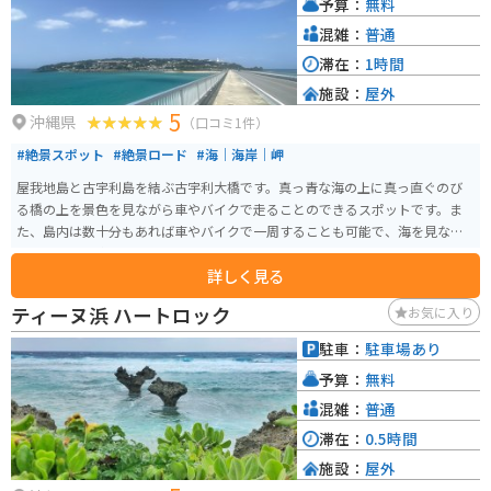
予算：
無料
混雑：
普通
滞在：
1時間
施設：
屋外
5
沖縄県
（口コミ1件）
#絶景スポット
#絶景ロード
#海｜海岸｜岬
屋我地島と古宇利島を結ぶ古宇利大橋です。真っ青な海の上に真っ直ぐのび
る橋の上を景色を見ながら車やバイクで走ることのできるスポットです。ま
た、島内は数十分もあれば車やバイクで一周することも可能で、海を見なが
らドライブを楽しめます。
詳しく見る
ティーヌ浜 ハートロック
お気に入り
駐車：
駐車場あり
予算：
無料
混雑：
普通
滞在：
0.5時間
施設：
屋外