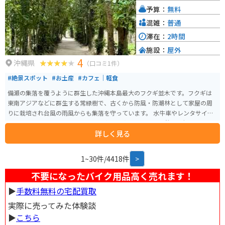
予算：
無料
混雑：
普通
滞在：
2時間
施設：
屋外
4
沖縄県
（口コミ1件）
#絶景スポット
#お土産
#カフェ｜軽食
備瀬の集落を覆うように群生した沖縄本島最大のフクギ並木です。フクギは
東南アジアなどに群生する常緑樹で、古くから防風・防潮林として家屋の周
りに栽培され台風の雨風からも集落を守っています。 水牛車やレンタサイク
ルで巡ることも可能で、カフェや食事処も点在しており休憩にも便利です。
詳しく見る
海辺に出ると晴れた日は正面に伊江島が見えます。
1~30件/4418件
>
不要になったバイク用品高く売れます！
▶︎
手数料無料の宅配買取
実際に売ってみた体験談
▶︎
こちら