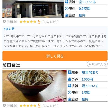
どうもおすすめです。
混雑：
空いている
滞在：
0.5時間
施設：
屋内
5
沖縄県
（口コミ1件）
#道の駅
2022年3月にオープンしたばかりの道の駅で、とても綺麗です。道の駅敷地内
の芝生広場にキャンプ施設があります。常設テントがあるので、気軽にキャ
ンプが楽しめます。屋上の有料スペースにブランコがあったりと全体的にお
しゃれな雰囲気があります。
詳しく見る
前田食堂
お気に入り
駐車：
駐車場あり
予算：
1000円
混雑：
混んでいる
滞在：
1時間
施設：
屋内
5
沖縄県
（口コミ1件）