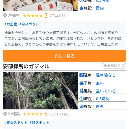
滞在：
0.5時間
施設：
屋内
5
沖縄県
（口コミ1件）
#お土産
#珍スポット
沖縄県今帰仁村にある手作り黒糖工場です。殆どの人がこの場所を素通りし
ますが、工場直販もしています。沖縄で栽培された「さとうきび」を原料に
した黒糖で、ひとつひとつ手間をかけて手作りしています。工場加工だから
「ブラウンシュガージンジャー（しょうが黒糖）」「ゴーヤ、ウコン黒糖」
詳しく見る
のような健康的でバラエティにとんだ商品もあります。「ブエナス・エル
テ」という大賞を受賞した商品もお勧めです。
安部拝所のガジマル
お気に入り
駐車：
駐車場なし
予算：
無料
混雑：
空いている
滞在：
0.5時間
施設：
屋外
5
沖縄県
（口コミ1件）
#絶景スポット
#珍スポット