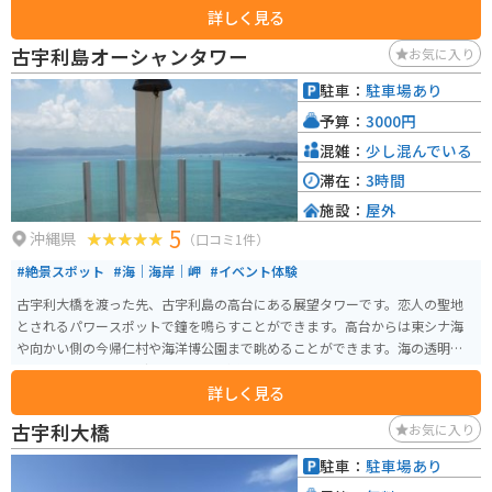
詳しく見る
験可能です。（要予約）
古宇利島オーシャンタワー
お気に入り
駐車：
駐車場あり
予算：
3000円
混雑：
少し混んでいる
滞在：
3時間
施設：
屋外
5
沖縄県
（口コミ1件）
#絶景スポット
#海｜海岸｜岬
#イベント体験
古宇利大橋を渡った先、古宇利島の高台にある展望タワーです。恋人の聖地
とされるパワースポットで鐘を鳴らすことができます。高台からは東シナ海
や向かい側の今帰仁村や海洋博公園まで眺めることができます。海の透明度
も高く、エメラルドグリーンで透き通っています。
詳しく見る
古宇利大橋
お気に入り
駐車：
駐車場あり