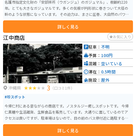
名護市指定文化財の「安部拝所（ウガンジュ）のガジュマル」、樹齢約220
年。とても大きなガジュマルです。多くの気根が円形状に巻きついて大径の
幹のような状態になっています。 その迫力は、まさに圧巻、大自然のパワー
を感じる素敵なスポットです。今でも毎年旧盆には、ガジュマルの樹の下で
詳しく見る
御願行事が行われており古くから区民に慕われているガジュマルです。駐車
場がなく民家が隣接しているので、訪れる際は周りへの配慮にも気をつけた
江中商店
お気に入り
い。
駐車：
不明
予算：
100円
混雑：
空いている
滞在：
0.5時間
施設：
屋外
3
沖縄県
（口コミ1件）
#珍スポット
今帰仁村にある昔ながらの商店です。ノスタルジー癒しスポットです。 今帰
仁黒糖や生活雑貨、生鮮食品を販売しています。大通りに面しているのでア
クセスは良いですが、駐車場はないので、目の前のバス停付近に路駐するこ
とになります。
詳しく見る