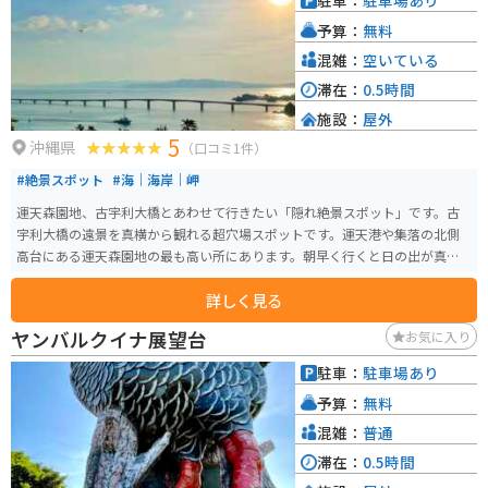
駐車：
駐車場あり
予算：
無料
混雑：
空いている
滞在：
0.5時間
施設：
屋外
5
沖縄県
（口コミ1件）
#絶景スポット
#海｜海岸｜岬
運天森園地、古宇利大橋とあわせて行きたい「隠れ絶景スポット」です。古
宇利大橋の遠景を真横から観れる超穴場スポットです。運天港や集落の北側
高台にある運天森園地の最も高い所にあります。朝早く行くと日の出が真正
面に見られます。
詳しく見る
ヤンバルクイナ展望台
お気に入り
駐車：
駐車場あり
予算：
無料
混雑：
普通
滞在：
0.5時間