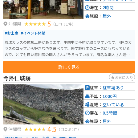
滞在：
2時間
施設：
屋外
5
沖縄県
（口コミ1件）
#お土産
#イベント体験
琉球ガラスの体験工房があります。午前中は予約が取りやすいです。4色のガ
ラスのコップから好きな色を選べます。修学旅行生のコースにもなっている
ので、とても良い雰囲気の職人さんがそろっています。有名な職人さん達が
指導してくれますので、上手に作れます。作成した琉球ガラスは併設のお土
詳しく見る
産屋さんの商品と合わせて自宅まで郵送してくれます。旅の思い出に、写真
撮影を手伝ってくれたりもします。
今帰仁城跡
お気に入り
駐車：
駐車場あり
予算：
1000円
混雑：
空いている
滞在：
0.5時間
施設：
屋外
4.5
沖縄県
（口コミ2件）