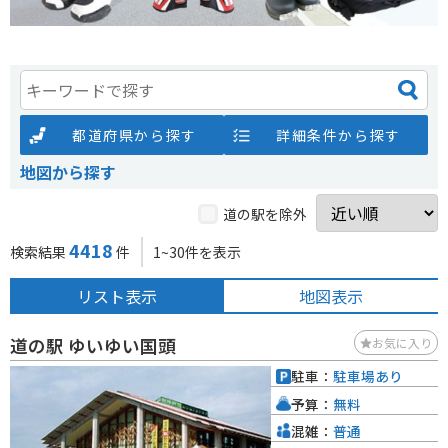
都道府県から探す
詳細条件から探す
地図から探す
道の駅を除外
4418
検索結果
件
1~30件を表示
リスト表示
地図表示
道の駅 ゆいゆい国頭
お気に入り
駐車：
駐車場あり
予算：
無料
混雑：
普通