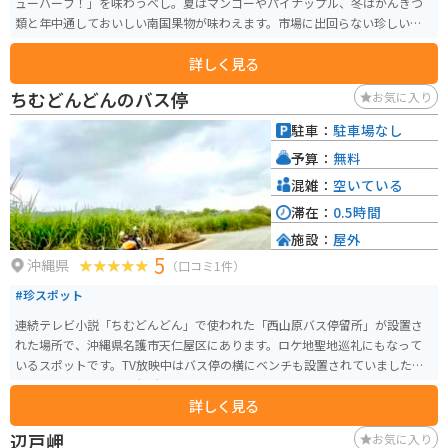
ューハーフ！」を味わうべし。夏はマンゴーやパイナップル、冬はかんきつ
類と年中通しておいしい南国果物が味わえます。市場に出回らない珍しい果
物もあります。新鮮な羽地のたまご「やんばるたまご」とその親鶏「羽地
詳しく見る
鶏」を使った食事やお惣菜も楽しめます。
ちむどんどんのバス停
お気に入り
駐車：
駐車場なし
予算：
無料
混雑：
空いている
滞在：
0.5時間
施設：
屋外
5
沖縄県
（口コミ1件）
#珍スポット
連続テレビ小説「ちむどんどん」で使われた「西山原バス停留所」が設置さ
れた場所で、沖縄県名護市天仁屋区にあります。ロケ地聖地巡礼にもなって
いるスポットです。TV放映中はバス停の横にベンチも設置されていました。
番組終了した現在は停留所がなくなってしまったようです。
詳しく見る
辺戸岬
お気に入り