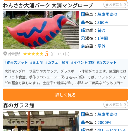
わんさか大浦パーク 大浦マングローブ
お気に入り
駐車：
駐車場あり
予算：
360円
混雑：
普通
滞在：
1時間
施設：
屋外
5
沖縄県
（口コミ1件）
#絶景スポット
#お土産
#カフェ｜軽食
#イベント体験
#珍スポット
大浦マングローブ見学やカヤック、グラスボート体験ができます。施設内には
カフェや食堂、手作りのジューシー(炊き込みご飯)、そば、ソフトクリームな
どの軽食も楽しめます。土産品や新鮮な珍しい採れたて野菜などもあり四季
を通じて訪れたいスポットです。駐車場も広くて整備されています。マングロ
詳しく見る
ーブ見学は必見です。
森のガラス館
お気に入り
駐車：
駐車場あり
予算：
2000円
混雑：
少し空いている