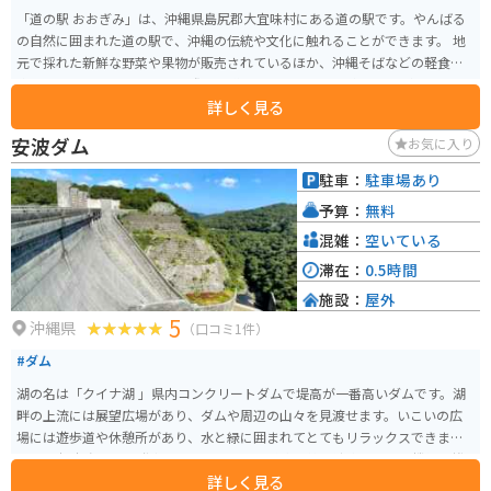
「道の駅 おおぎみ」は、沖縄県島尻郡大宜味村にある道の駅です。やんばる
の自然に囲まれた道の駅で、沖縄の伝統や文化に触れることができます。 地
元で採れた新鮮な野菜や果物が販売されているほか、沖縄そばなどの軽食も
楽しめます。 バイクで訪れる際は、道の駅周辺の景色を楽しみながらツーリ
詳しく見る
ングするのがおすすめです。 大宜味村はシークヮーサーの産地としても有名
で、道の駅でもシークヮーサーを使ったジュースやお菓子などが販売されて
安波ダム
お気に入り
います。 また、道の駅に隣接して、大宜味村立の博物館「やんばる学びの
森」があります。 【基本情報】 住所：沖縄県島尻郡大宜味村字根路銘1620
駐車：
駐車場あり
電話番号：0980-44-3242 営業時間：9:00～18:00 駐車場：普通車50台、大型
予算：
無料
車5台 【おすすめポイント】 * 新鮮な地元産の野菜や果物が購入できる * 沖縄
そばなどの郷土料理が味わえる * シークヮーサーを使ったお土産が豊富 * や
混雑：
空いている
んばるの自然を感じられる 【周辺情報】 * やんばる学びの森（博物館） * 大
滞在：
0.5時間
宜味村塩屋富士展望台 * ター滝 道の駅 おおぎみは、沖縄の自然や文化を満喫
施設：
屋外
できるスポットです。沖縄観光の際は、ぜひ訪れてみてください。
5
沖縄県
（口コミ1件）
#ダム
湖の名は「クイナ湖 」県内コンクリートダムで堤高が一番高いダムです。湖
畔の上流には展望広場があり、ダムや周辺の山々を見渡せます。いこいの広
場には遊歩道や休憩所があり、水と緑に囲まれてとてもリラックスできま
す。 沖縄本島北部開発事業の一環として、洪水調節、流水の正常な機能の維
詳しく見る
持、水道用水及び工業用水の供給を目的に、安波川の河口から約3.5km上流地