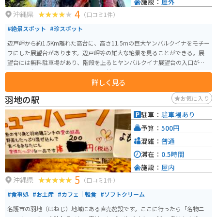
施設：
屋外
4
沖縄県
（口コミ1件）
#絶景スポット
#珍スポット
辺戸岬から約1.5Km離れた高台に、高さ11.5mの巨大ヤンバルクイナをモチー
フにした展望台があります。辺戸岬等の雄大な絶景を見ることができる。展
望台には無料駐車場があり、階段を上るとヤンバルクイナ展望台の入口があ
る。展望台に入るとヤンバルクイナの首のところに展望窓があり、天気が良
詳しく見る
ければ与論島を見ることができる。駐車場までの道は登坂で狭い、車やバイ
クの運転は徐行して注意が必要です。
羽地の駅
お気に入り
駐車：
駐車場あり
予算：
500円
混雑：
普通
滞在：
0.5時間
施設：
屋内
5
沖縄県
（口コミ1件）
#食事処
#お土産
#カフェ｜軽食
#ソフトクリーム
名護市の羽地（はねじ）地域にある直売施設です。ここに行ったら「名物ニ