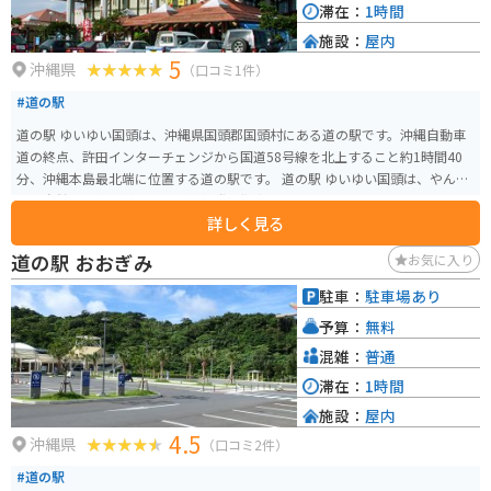
滞在：
1時間
施設：
屋内
5
沖縄県
（口コミ1件）
#道の駅
道の駅 ゆいゆい国頭は、沖縄県国頭郡国頭村にある道の駅です。沖縄自動車
道の終点、許田インターチェンジから国道58号線を北上すること約1時間40
分、沖縄本島最北端に位置する道の駅です。 道の駅 ゆいゆい国頭は、やんば
るの自然と文化に触れられる情報発信拠点として、地元の特産品販売やレス
詳しく見る
トラン、観光案内所などを併設しています。 特産品販売では、地元でとれた
新鮮な野菜や果物、海産物の加工品などが販売されています。レストランで
道の駅 おおぎみ
お気に入り
は、沖縄そばやチャンプルーなどの沖縄料理はもちろん、地元の食材を使っ
た創作料理も楽しめます。 また、道の駅 ゆいゆい国頭は、バイクツーリング
駐車：
駐車場あり
の休憩場所としても人気があります。駐車場も広く、トイレも完備されてい
予算：
無料
るので、安心して休憩することができます。 周辺には、沖縄海岸国定公園の
美しい海や山々が広がっており、観光スポットもたくさんあります。沖縄美
混雑：
普通
ら海水族館や古宇利島など、人気観光スポットへのアクセスも良好です。
滞在：
1時間
施設：
屋内
4.5
沖縄県
（口コミ2件）
#道の駅