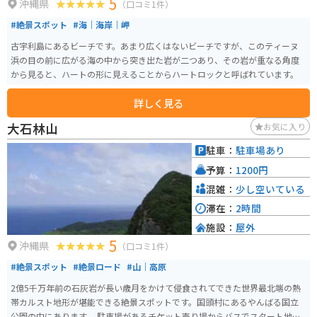
5
沖縄県
（口コミ1件）
#絶景スポット
#海｜海岸｜岬
古宇利島にあるビーチです。あまり広くはないビーチですが、このティーヌ
浜の目の前に広がる海の中から突き出た岩が二つあり、その岩が重なる角度
から見ると、ハートの形に見えることからハートロックと呼ばれています。
詳しく見る
大石林山
お気に入り
駐車：
駐車場あり
予算：
1200円
混雑：
少し空いている
滞在：
2時間
施設：
屋外
5
沖縄県
（口コミ1件）
#絶景スポット
#絶景ロード
#山｜高原
2億5千万年前の石灰岩が長い歳月をかけて侵食されてできた世界最北端の熱
帯カルスト地形が堪能できる絶景スポットです。国頭村にあるやんばる国立
公園の中にあります。 駐車場があるチケット売り場からバスでスタート地点