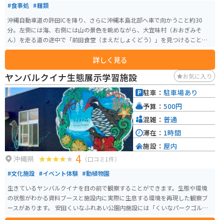
#食事処
#麺類
沖縄自動車道の許田ICを降り、さらに沖縄本島北部へ車で向かうこと約30
分。左側には海、右側には山の景色を眺めながら、大宜味村（おおぎみそ
ん）を走る道の途中で「前田食堂（まえだしょくどう）」を見つけることが
できます。歴史を感じさせる佇まいで迎える食堂は、昭和47年（1972）に創
詳しく見る
業。この店で、昔から多くのお客の胃袋をがっしり掴んでいるのが、名物の
「牛肉そば」です。
ヤンバルクイナ生態展示学習施設
お気に入り
駐車：
駐車場あり
予算：
500円
混雑：
普通
滞在：
1時間
施設：
屋内
4
沖縄県
（口コミ1件）
#文化施設
#イベント体験
#動植物園
生きているヤンバルクイナを目の前で観察することができます。生態や環境
の状態がわかる資料ブースと施設内に実際に生息する環境を再現した観察ブ
ースがあります。 安田くいなふれあい公園内施設には「くいなパークゴルフ
場」「フィールドツアー」等もありカヤックや亜熱帯の森トレッキングも体