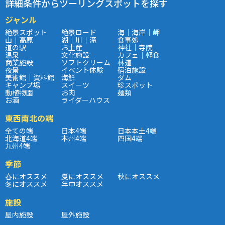
詳細条件からツーリングスポットを探す
ジャンル
絶景スポット
絶景ロード
海｜海岸｜岬
山｜高原
湖｜川｜滝
食事処
道の駅
お土産
神社｜寺院
温泉
文化施設
カフェ｜軽食
商業施設
ソフトクリーム
林道
夜景
イベント体験
宿泊施設
美術館｜資料館
海鮮
ダム
キャンプ場
スイーツ
珍スポット
動植物園
お肉
麺類
お酒
ライダーハウス
東西南北の端
全ての端
日本4端
日本本土4端
北海道4端
本州4端
四国4端
九州4端
季節
春にオススメ
夏にオススメ
秋にオススメ
冬にオススメ
年中オススメ
施設
屋内施設
屋外施設