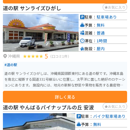
点に建設した高さ86ｍ、沖縄最大の重力式コンクリートダムです。
道の駅 サンライズひがし
お気に入り
駐車：
駐車場あり
予算：
無料
混雑：
普通
滞在：
1時間
施設：
屋内
5
沖縄県
（口コミ1件）
#道の駅
道の駅 サンライズひがしは、沖縄県国頭郡東村にある道の駅です。沖縄本島
を南北に縦断する国道331号線沿いに位置し、太平洋に面した絶好のロケーシ
ョンにあります。 施設内には、地元の新鮮な野菜や果物を販売する農産物直
売所や、沖縄そばなどの軽食を提供するレストランがあります。また、太平
詳しく見る
洋を一望できる展望台からは、水平線から昇る朝日を眺めることができま
す。 バイクで訪れる場合、道の駅には広々とした駐車場が完備されているの
道の駅 やんばるパイナップルの丘 安波
お気に入り
で安心です。周辺には、慶佐次湾のヒルギ林など、自然豊かな観光スポットも
点在しています。 東村は、パイナップルの生産が盛んな地域として知られて
駐車：
バイク駐車場あり
います。道の駅 サンライズひがしでも、新鮮なパイナップルや、パイナップ
予算：
無料
ルを使った加工品を購入することができます。また、東村で収穫される海ぶ