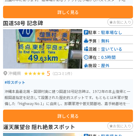
へ行き、4つあるコースに分かれて登っていく形になります。 ・奇岩・巨石コ
詳しく見る
ース（1000m約35分） ・美ら海展望台コース（900m約30分） ・ガジュマ
ル・森林コース（900m約30分） ・バリアフリーコース（600m約20分） ガ
国道58号 記念碑
お気に入り
イドツアーもありますが、有料で時間も決まっています。運が良ければ、特
別天然記念物のヤンバルクイナに出会うことができます。 9:30〜16:30（17:3
駐車：
駐車場なし
0閉園）年中無休
予算：
無料
混雑：
空いている
滞在：
0.5時間
施設：
屋外
5
沖縄県
（口コミ1件）
#珍スポット
沖縄本島最北端・国頭村奥に建つ国道58号記念碑は、1972年の本土復帰と一
般国道指定を記念して設置された歴史的スポットです。もともとは米軍が整
備した「Highway No.1」に由来し、那覇軍港や普天間基地、嘉手納基地を結
ぶ沖縄の大動脈として発展しました。かつては軍用道路として滑走路利用も
詳しく見る
想定されていた背景を持ち、復帰後に大規模な改良が進められ現在の快走路
となっています。 周辺は手つかずの自然が広がり、最北端到達の達成感も味
運天展望台 隠れ絶景スポット
お気に入り
わえるためツーリングの目的地として人気。道中は海岸線やワインディング
が続くため、景色を楽しみながら走れるのも魅力です。