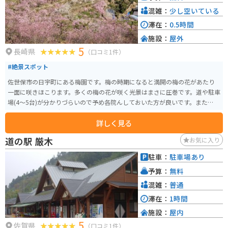
混雑：
少し空いている
滞在：
0.5時間
施設：
屋外
5
長崎県
（口コミ1件）
#絶景スポット
佐世保市の日宇町にある梅園です。梅の時期になると満開の梅の花があたり
一面に咲きほこります。多くの梅の花が咲く光景はまさに圧巻です。道や駐車
場(4～5台)が分かりづらいので予め各院んしておいた方が良いです。また、道
が急こう配なので歩きやすい靴がオススメです。
詳しく見る
道の駅 厳木
お気に入り
駐車：
駐車場あり
予算：
無料
混雑：
普通
滞在：
1時間
施設：
屋内
5
佐賀県
（口コミ1件）