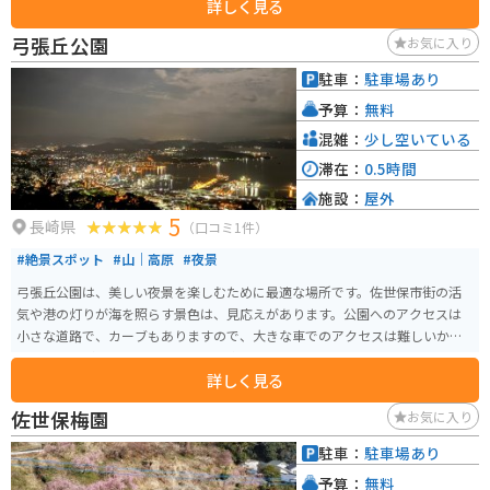
詳しく見る
弓張丘公園
お気に入り
駐車：
駐車場あり
予算：
無料
混雑：
少し空いている
滞在：
0.5時間
施設：
屋外
5
長崎県
（口コミ1件）
#絶景スポット
#山｜高原
#夜景
弓張丘公園は、美しい夜景を楽しむために最適な場所です。佐世保市街の活
気や港の灯りが海を照らす景色は、見応えがあります。公園へのアクセスは
小さな道路で、カーブもありますので、大きな車でのアクセスは難しいかも
しれませんが、バイクで走る分には楽しいです。
詳しく見る
佐世保梅園
お気に入り
駐車：
駐車場あり
予算：
無料