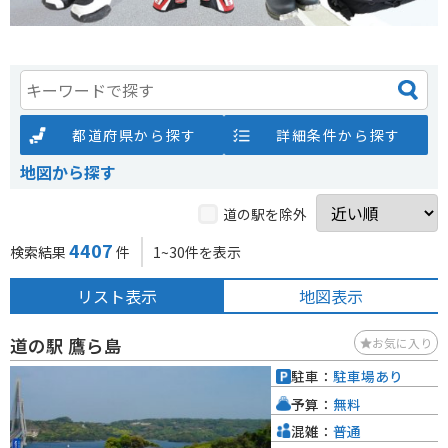
都道府県から探す
詳細条件から探す
地図から探す
道の駅を除外
4407
検索結果
件
1~30件を表示
リスト表示
地図表示
道の駅 鷹ら島
お気に入り
駐車：
駐車場あり
予算：
無料
混雑：
普通