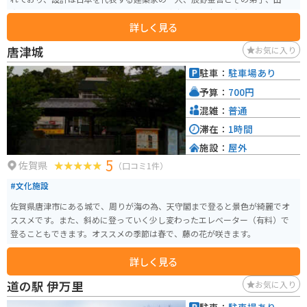
実によって手掛けられました。辰野金吾は東京駅や日本銀行本店の設計でも
詳しく見る
知られています。 旧唐津銀行の建物は、レンガ造りで洋風建築の美しい外観
が特徴です。内部には当時の銀行業務に使われていた重厚なカウンターや金
唐津城
お気に入り
庫などが保存されており、見学者は大正時代の銀行の様子を垣間見ることが
できます。また、1階には唐津の歴史や文化を紹介する展示スペースもあり、
駐車：
駐車場あり
唐津の観光名所として多くの人が訪れます。この建物は、建築や歴史好きの
予算：
700円
観光客にとっても見応えがあるスポットです。
混雑：
普通
滞在：
1時間
施設：
屋外
5
佐賀県
（口コミ1件）
#文化施設
佐賀県唐津市にある城で、周りが海の為、天守閣まで登ると景色が綺麗でオ
ススメです。また、斜めに登っていく少し変わったエレベーター（有料）で
登ることもできます。オススメの季節は春で、藤の花が咲きます。
詳しく見る
道の駅 伊万里
お気に入り