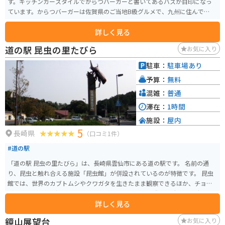
す。キッチンカースタイルでからつバーガーと書いてあるバスが目印になっ
ています。からつバーガーは佐賀県のご当地B級グルメで、九州に住んでいる
人なら知っている人も多いのではないでしょうか。シンプルなハンバーガー
詳しく見る
とポテトでボリュームもしっかりとあってリーズナブルな価格で食べること
ができます。
道の駅 昆虫の里たびら
お気に入り
駐車：
駐車場あり
予算：
無料
混雑：
普通
滞在：
1時間
施設：
屋内
5
長崎県
（口コミ1件）
#道の駅
「道の駅 昆虫の里たびら」は、長崎県雲仙市にある道の駅です。 名前の通
り、昆虫と触れ合える施設「昆虫館」が併設されているのが特徴です。 昆虫
館では、世界のカブトムシやクワガタを生きたまま観察できるほか、チョウ
が飛び交う「放蝶温室」もあります。 バイクで訪れる際は、駐車場も広く停
詳しく見る
めやすいので安心です。 周辺には、雲仙岳や島原湾など風光明媚なスポット
も多いので、ツーリングの休憩場所としても最適です。 地元の特産品である
鏡山展望台
お気に入り
雲仙ハムや、新鮮な野菜が購入できるのも魅力です。 レストランでは、雲仙