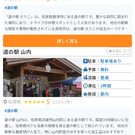
#道の駅
「道の駅 きりこ」は、佐賀県唐津市にある道の駅です。豊かな自然に囲まれ
た場所にあり、ドライブの休憩スポットとして人気があります。 地元の新鮮
な野菜や果物が販売されている直売所は、道の駅 きりこの目玉の一つです。
とくに、きりこ米、ハウスみかん、富有タイなどの農産物は、お土産として
詳しく見る
もおすすめです。 バイクで訪れる際は、広々とした駐車場があるので安心で
す。道の駅 きりこは、佐賀県の自然を感じながら、ゆったりと休憩できる場
道の駅 山内
お気に入り
所です。
駐車：
駐車場あり
予算：
無料
混雑：
普通
滞在：
1時間
施設：
屋内
5
佐賀県
（口コミ1件）
#道の駅
道の駅 山内は、佐賀県武雄市山内町にある道の駅です。国道34号線沿いに位
置し、佐賀県内でも有数の規模を誇る道の駅として知られています。 地元の
新鮮な農産物が人気で、特に山内町産のゆずを使った加工品はおすすめで