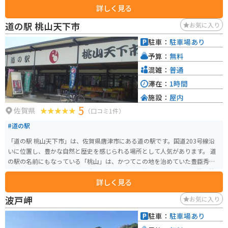
詳しく見る
れる場合、道の駅には広い駐車場が完備されているので安心です。周辺に
は、リアス式海岸の美しい景色を眺めながら走ることができるルートがいく
道の駅 桃山天下市
お気に入り
つもあるので、ツーリングにも最適です。 松浦市は、アジやサバなどの水揚
げが盛んな地域です。道の駅で購入した新鮮な魚介類をその場で味わうのも
駐車：
駐車場あり
良いですし、お土産に持ち帰るのも良いでしょう。また、松浦焼という伝統
予算：
無料
工芸品も有名です。
混雑：
普通
滞在：
1時間
施設：
屋内
5
佐賀県
（口コミ1件）
#道の駅
「道の駅 桃山天下市」は、佐賀県唐津市にある道の駅です。国道203号線沿
いに位置し、豊かな自然と歴史を感じられる場所として人気があります。 道
の駅の名前にもなっている「桃山」は、かつてこの地を治めていた豊臣秀吉
に由来します。道の駅には、秀吉にちなんだ資料館や、戦国時代の衣装を着
詳しく見る
て写真撮影ができるコーナーなどがあります。 また、地元の特産品を販売す
る直売所も併設されており、新鮮な野菜や果物、加工品などを購入すること
波戸岬
お気に入り
ができます。特に、佐賀県産のブランドいちご「さがほのか」は、甘みと酸
味のバランスが良く、お土産に最適です。 バイクで訪れる際は、広々とした
駐車：
駐車場あり
駐車場が完備されているので安心です。道の駅周辺には、風光明媚な海岸線