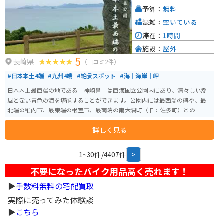
予算：
無料
混雑：
空いている
滞在：
1時間
施設：
屋外
5
長崎県
（口コミ2件）
#日本本土4端
#九州4端
#絶景スポット
#海｜海岸｜岬
日本本土最西端の地である「神崎鼻」は西海国立公園内にあり、清々しい潮
風と深い青色の海を堪能することができます。公園内には最西端の碑や、最
北端の稚内市、最東端の根室市、最南端の南大隅町（旧：佐多町）との「四
極交流」のモニュメント、芝生広場などが設置されています。暖かい日には
詳しく見る
潮だまりで磯遊びを楽しむこともできます。 しっかりと整備された公園にな
っているので、観光も休憩もしやすいスポットです。
1~30件/4407件
>
不要になったバイク用品高く売れます！
▶︎
手数料無料の宅配買取
実際に売ってみた体験談
▶︎
こちら