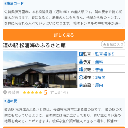
#絶景ロード
佐賀県伊万里市にある松浦鉄道（通称MR）の無人駅です。隣の駅まで続く桜
並木があります。春になると、地元の人はもちろん、他県から桜のトンネル
を見に来られる人々でいっぱいになります。 桜のトンネルの中を電車が通り
抜けるところは見所です。駅の壁には地元の小学生が絵を描いています。掃除
詳しく見る
や植物の手入れもきちんとなされていて、地元の人に愛されているのがわか
ります。桜の時期には桜祭りも開催されます。
道の駅 松浦海のふるさと館
お気に入り
駐車：
駐車場あり
予算：
無料
混雑：
普通
滞在：
1時間
施設：
屋内
5
長崎県
（口コミ1件）
#道の駅
道の駅 松浦海のふるさと館は、長崎県松浦市にある道の駅です。 道の駅の名
前にもなっているように、目の前には海が広がっており、青い空と青い海の
絶景を眺めることができます。新鮮な魚介類が購入できる市場や、松浦の海
の幸をふんだんに使った料理が楽しめるレストランもあります。 バイクで訪