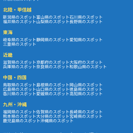
北陸・甲信越
新潟県のスポット
富山県のスポット
石川県のスポット
福井県のスポット
山梨県のスポット
長野県のスポット
東海
岐阜県のスポット
静岡県のスポット
愛知県のスポット
三重県のスポット
近畿
滋賀県のスポット
京都府のスポット
大阪府のスポット
兵庫県のスポット
奈良県のスポット
和歌山県のスポット
中国・四国
鳥取県のスポット
島根県のスポット
岡山県のスポット
広島県のスポット
山口県のスポット
徳島県のスポット
香川県のスポット
愛媛県のスポット
高知県のスポット
九州・沖縄
福岡県のスポット
佐賀県のスポット
長崎県のスポット
熊本県のスポット
大分県のスポット
宮崎県のスポット
鹿児島県のスポット
沖縄県のスポット