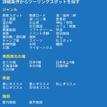
詳細条件からツーリングスポットを探す
ジャンル
絶景スポット
絶景ロード
海｜海岸｜岬
山｜高原
湖｜川｜滝
食事処
道の駅
お土産
神社｜寺院
温泉
文化施設
カフェ｜軽食
商業施設
ソフトクリーム
林道
夜景
イベント体験
宿泊施設
美術館｜資料館
海鮮
ダム
キャンプ場
スイーツ
珍スポット
動植物園
お肉
麺類
お酒
ライダーハウス
東西南北の端
全ての端
日本4端
日本本土4端
北海道4端
本州4端
四国4端
九州4端
季節
春にオススメ
夏にオススメ
秋にオススメ
冬にオススメ
年中オススメ
施設
屋内施設
屋外施設