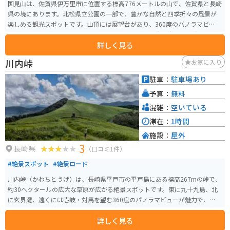
国見山は、佐賀県伊万里市に位置する標高776メートルの山で、佐賀県と長崎
県の境にあります。北松県立公園の一部で、豊かな自然と四季折々の風景が
楽しめる観光スポットです。山頂には展望台があり、360度のパノラマビュー
を楽しむことができます。特に晴れた日には、遠く五島列島まで見渡せる絶
詳しく見る
景が広がります。また、登山道が整備されており、初心者から上級者まで楽
しめるコースが用意されています。ハイキングやバードウォッチングを楽し
川内峠
お気に入り
む人々にも人気があります。 春には桜やツツジが咲き誇り、秋には紅葉が美
しく、自然の美しさを堪能できます。また、国見湖畔公園も近くにあり、ピ
駐車：
駐車場あり
クニックや散策に最適な場所です。キャンプ場も併設されており、アウトド
予算：
無料
アを満喫することができます。アクセスも良好で、伊万里市内から車で約1時
間の距離にあります。
混雑：
空いている
滞在：
1時間
施設：
屋外
3
長崎県
（口コミ1件）
#絶景スポット
#絶景ロード
川内峠（かわちとうげ）は、長崎県平戸市の平戸島にある標高267mの峠で、
約30ヘクタールの広大な草原が広がる絶景スポットです。東に九十九島、北
に玄界灘、遠くには壱岐・対馬を望む360度のパノラマビューが魅力で、春に
は平戸つつじ、秋にはススキが一面を彩ります。 毎年2月上旬には防火と若草
詳しく見る
育成を目的とした野焼きが行われ、その壮観な光景も多くの人々を惹きつけ