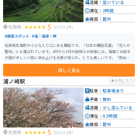
混雑：
空いている
滞在：
2時間
施設：
屋外
5
佐賀県
（口コミ1件）
#絶景スポット
#海｜海岸｜岬
佐賀県玄海町の小さな入り江にある棚田です。「日本の棚田百選」「恋人の
聖地」にも選ばれています。4月から5月の田植えの前後には、海面と水田を
夕陽がオレンジ色に染め上げる光景が見られ、とても美しいです。「死ぬま
でに行きたい世界の絶景」にも掲載されたことがあります。 ほんの少し離れ
詳しく見る
たところに数台ですが、駐車場とトイレもあります。展望台も整備されてい
るため、夕日の時間より早めに来てゆっくりと待つこともできるのは助かり
浦ノ崎駅
お気に入り
ます。
駐車：
駐車場あり
予算：
無料
混雑：
少し混んでいる
滞在：
0.5時間
施設：
屋外
5
佐賀県
（口コミ1件）