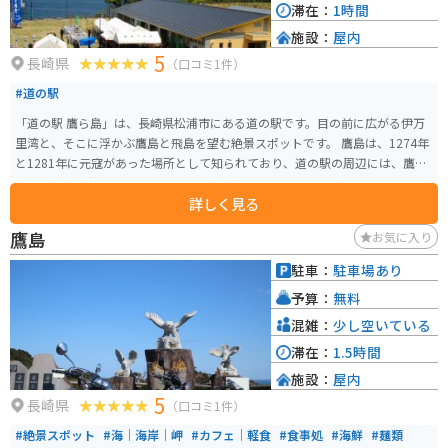
滞在：
1時間
施設：
屋内
5
長崎県
（口コミ1件）
#道の駅
「道の駅 鷹ら島」は、長崎県松浦市にある道の駅です。目の前に広がる伊万
里湾と、そこに浮かぶ鷹島と飛島を望む絶景スポットです。 鷹島は、1274年
と1281年に元寇があった場所として知られており、道の駅の周辺には、鷹島
歴史民俗資料館や、元寇に関する史跡が点在しています。 道の駅には、地元
詳しく見る
で獲れた新鮮な魚介類を販売する直売所や、鷹島産の食材を使った料理を提
供するレストランがあります。また、展望台からは、伊万里湾を一望するこ
鷹島
お気に入り
とができます。 バイクで訪れる場合は、道の駅の駐車場にバイク専用の駐車
スペースがあります。周辺は海岸線が続く風光明媚な道が多く、ツーリング
駐車：
駐車場あり
にも最適です。 鷹島は、新鮮な魚介類が有名で、道の駅でも購入することが
予算：
無料
できます。特におすすめは、タイやヒラメなどの活魚です。また、鷹島産の塩
を使った塩サバも人気があります。
混雑：
少し空いている
滞在：
1.5時間
施設：
屋内
5
長崎県
（口コミ1件）
#絶景スポット
#海｜海岸｜岬
#カフェ｜軽食
#食事処
#海鮮
#麺類