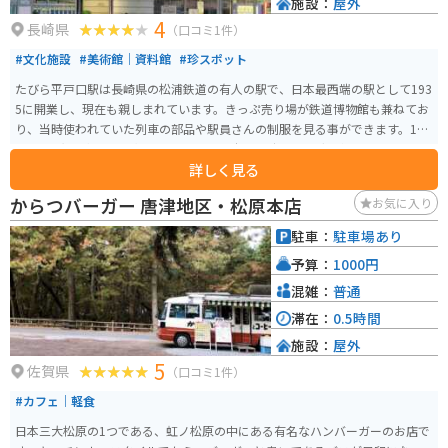
施設：
屋外
4
長崎県
（口コミ1件）
#文化施設
#美術館｜資料館
#珍スポット
たびら平戸口駅は長崎県の松浦鉄道の有人の駅で、日本最西端の駅として193
5に開業し、現在も親しまれています。きっぷ売り場が鉄道博物館も兼ねてお
り、当時使われていた列車の部品や駅員さんの制服を見る事ができます。196
2年に昭和天皇巡幸記念として駅前に"日本最西端の駅の碑"が建立されまし
詳しく見る
た。 訪問証明書をいただく事も可能で、松浦鉄道の文字が入った鉄印帳の見
た目のキーホルダーや鉄印を記帳していただけるようにもなっています。記
からつバーガー 唐津地区・松原本店
お気に入り
念碑は前がタクシー乗り場になっているのでバイクと撮影するのは難しいか
もしれません。
駐車：
駐車場あり
予算：
1000円
混雑：
普通
滞在：
0.5時間
施設：
屋外
5
佐賀県
（口コミ1件）
#カフェ｜軽食
日本三大松原の1つである、虹ノ松原の中にある有名なハンバーガーのお店で