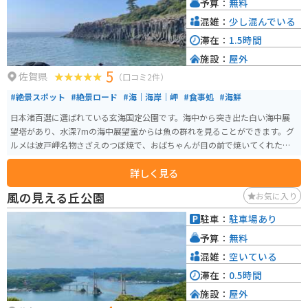
予算：
無料
や、歴史的な史跡など、ツーリングスポットも点在しています。 【おすすめ
情報】 * 佐賀県産いちご「さがほのか」 * 豊臣秀吉関連の展示 * 広々とした
混雑：
少し混んでいる
駐車場 * ツーリングの中継地点におすすめ
滞在：
1.5時間
施設：
屋外
5
佐賀県
（口コミ2件）
#絶景スポット
#絶景ロード
#海｜海岸｜岬
#食事処
#海鮮
日本渚百選に選ばれている玄海国定公園です。海中から突き出た白い海中展
望塔があり、水深7mの海中展望室からは魚の群れを見ることができます。グ
ルメは波戸岬名物さざえのつぼ焼で、おばちゃんが目の前で焼いてくれたも
のを食すことができ絶品です。
詳しく見る
風の見える丘公園
お気に入り
駐車：
駐車場あり
予算：
無料
混雑：
空いている
滞在：
0.5時間
施設：
屋外