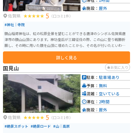
滞在：
1時間
施設：
屋外
5
佐賀県
（口コミ1件）
#神社｜寺院
鏡山稲荷神社は、虹の松原全景を望むことができる唐津のシンボル佐賀県唐
津市の鏡山山頂にあります。神功皇后が三韓征伐の際、この山に登り戦勝祈
願し、その時に用いた鏡を山頂に埋めたことから、その名が付いたといわれ
ています。
詳しく見る
国見山
お気に入り
駐車：
駐車場あり
予算：
無料
混雑：
空いている
滞在：
2時間
施設：
屋外
5
佐賀県
（口コミ1件）
#絶景スポット
#絶景ロード
#山｜高原