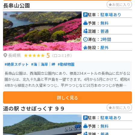
ます。西海国立公園に指定されており、平戸を代表する自然スポットとして
長串山公園
お気に入り
親しまれています。
駐車：
駐車場あり
予算：
無料
混雑：
普通
滞在：
2時間
施設：
屋外
5
長崎県
（口コミ1件）
#絶景スポット
#海｜海岸｜岬
#動植物園
長串山公園は、西海国立公園内にあり、標高234メートルの長串山に広がる公
園からは、北九十九島と平戸島を一望できます。4月から5月にかけて、昭和4
4年から植栽された久留米つつじ、平戸つつじなど10万本のつつじが色鮮やか
に花開き、青い空と青い海、そして緑の島々に映える様は自然の織りなす絶
詳しく見る
景です。
道の駅 させぼっくす ９９
お気に入り
駐車：
駐車場あり
予算：
無料
混雑：
普通