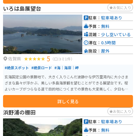
いろは島展望台
お気に入り
駐車：
駐車場あり
予算：
無料
混雑：
少し空いている
滞在：
0.5時間
施設：
屋外
5
佐賀県
（口コミ1件）
#絶景スポット
#絶景ロード
#海｜海岸｜岬
玄海国定公園の景勝地で、大きく入りこんだ波静かな伊万里湾内に大小さま
ざまな島々が浮かぶ、美しい多島海景観を望むことができる展望台です。程
よいカーブがつらなる道で目的地につくまでの景色も大変美しく、夕日も綺
麗なスポットです。
詳しく見る
浜野浦の棚田
お気に入り
駐車：
駐車場あり
予算：
無料