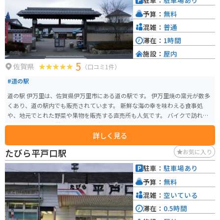
駐車：
駐車場あり
予算：
無料
混雑：
普通
滞在：
1時間
施設：
屋内
5
佐賀県
（口コミ1件）
#道の駅
道の駅 伊万里は、佐賀県伊万里市にある道の駅です。 伊万里焼の窯元が数多
くあり、道の駅内でも販売されています。 新鮮な海の幸を味わえる食事処
や、地元でとれた野菜や果物を販売する直売所も人気です。 バイクで訪れる
場合は、道の駅に併設されている駐車場に停めることができます。 周辺に
詳しく見る
は、波静かな伊万里湾沿いを走る国道204号線が走り、ツーリングにも最適な
エリアです。 伊万里市は、古くから pottery の産地として知られており、伊
たびら平戸口駅
お気に入り
万里焼は全国的にも有名です。 道の駅 伊万里では、伊万里焼の展示や販売も
行っているので、お土産にいかがでしょうか。 【おすすめ】 * 道の駅 伊万里
駐車：
駐車場あり
で販売されている、新鮮な魚介を使った海鮮丼 * 伊万里湾を眺めながら走
予算：
無料
る、国道204号線のツーリング
混雑：
空いている
滞在：
0.5時間