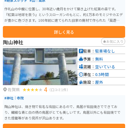
#絶景スポット
#山｜高原
作礼山の中腹に位置し、30年近い歳月をかけて築き上げた紅葉の森です。
『紅葉は地球を救う』というスローガンのもとに、約1万本のモミジやカエデ
が豊かに色づきます。100年前に建てられた旧家の廃材で作られた「風遊山
荘」では、休憩することができます。 秋になると、紅葉が深紅・黄緑と色と
詳しく見る
りどりに谷を錦に染めます。
陶山神社
お気に入り
駐車：
駐車場なし
予算：
無料
混雑：
空いている
滞在：
0.5時間
施設：
屋外
4
佐賀県
（口コミ1件）
#神社｜寺院
陶山神社は、焼き物で有名な有田にあるので、鳥居が有田焼きでできてお
り、繊細な青と白の柄の鳥居がとても美しいです。鳥居以外にも有田焼でで
きた燈籠等があり見所が沢山あります。