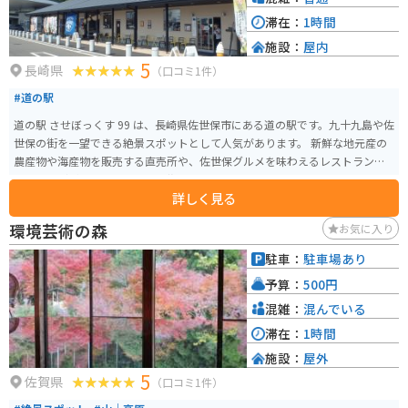
滞在：
1時間
施設：
屋内
5
長崎県
（口コミ1件）
#道の駅
道の駅 させぼっくす 99 は、長崎県佐世保市にある道の駅です。九十九島や佐
世保の街を一望できる絶景スポットとして人気があります。 新鮮な地元産の
農産物や海産物を販売する直売所や、佐世保グルメを味わえるレストラン、
カフェなどがあります。特に、佐世保バーガーやレモンステーキはおすすめ
詳しく見る
です。お土産も充実しており、地元の銘菓や海産物加工品など、旅の思い出に
ぴったりです。 バイクで訪れる場合は、道の駅に広い駐車場が完備されてい
環境芸術の森
お気に入り
るので安心です。九十九島の景色を楽しみながらのツーリングの休憩地点と
しても最適です。佐世保市内や周辺の観光スポットへのアクセスも良いの
駐車：
駐車場あり
で、観光拠点としても便利です。
予算：
500円
混雑：
混んでいる
滞在：
1時間
施設：
屋外
5
佐賀県
（口コミ1件）