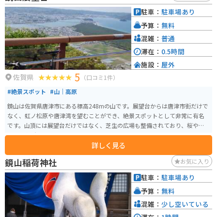
市のブランド豚「雲仙スーパーポーク」を使った料理などが楽しめます。
駐車：
駐車場あり
予算：
無料
混雑：
普通
滞在：
0.5時間
施設：
屋外
5
佐賀県
（口コミ1件）
#絶景スポット
#山｜高原
鏡山は佐賀県唐津市にある標高248mの山です。展望台からは唐津市街だけで
なく、虹ノ松原や唐津湾を望むことができ、絶景スポットとして非常に有名
です。山頂には展望台だけではなく、芝生の広場も整備されており、桜やツ
ツジの名所でもあります。
詳しく見る
鏡山稲荷神社
お気に入り
駐車：
駐車場あり
予算：
無料
混雑：
少し空いている