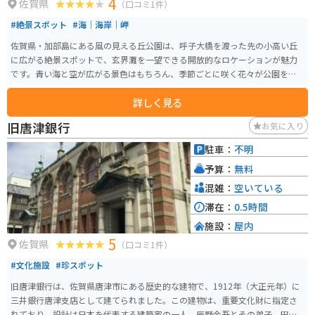
4
佐賀県
（口コミ1件）
#絶景スポット
#海｜海岸｜岬
佐賀県・加部島にある風の見える丘公園は、呼子大橋を渡った先の小高い丘
に広がる絶景スポットで、玄界灘を一望できる開放的なロケーションが魅力
です。青い海と空が広がる景色はもちろん、季節ごとに咲く花々が公園を彩
り、穏やかな時間を過ごせます。夕暮れから夜にかけては、呼子港の灯りが
詳しく見る
美しく輝き、昼とは違ったロマンチックな雰囲気も楽しめます。 園内は整備
されており、散策や休憩にも最適で、ドライブの立ち寄りスポットとしても
旧唐津銀行
お気に入り
人気です。アクセス道路は走りやすく、バイクでのツーリングにも適してお
り、海風を感じながら爽快に訪れることができるおすすめの場所です。
駐車：
不明
予算：
無料
混雑：
空いている
滞在：
0.5時間
施設：
屋内
5
佐賀県
（口コミ1件）
#文化施設
#珍スポット
旧唐津銀行は、佐賀県唐津市にある歴史的な建物で、1912年（大正元年）に
三井銀行唐津支店として建てられました。この建物は、重要文化財に指定さ
れており、設計は日本を代表する建築家の一人、辰野金吾とその弟子、田中