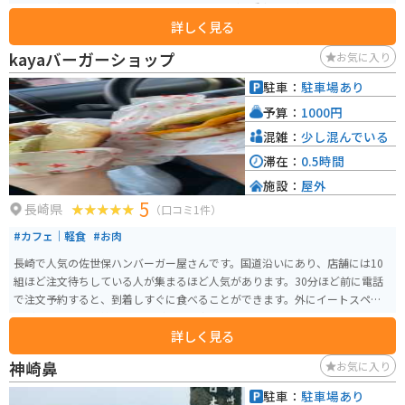
す。ゆず胡椒、ゆずドリンク、ゆずアイスなど、種類も豊富なので、お土産に
詳しく見る
ぴったりです。また、レストランでは、地元産の食材を使った料理を楽しむ
ことができます。 バイクで訪れる場合、道の駅には広い駐車場が完備されて
kayaバーガーショップ
お気に入り
いるので安心です。ツーリングの休憩スポットとしても最適です。道の駅周辺
には、温泉施設や宿泊施設もあるので、ゆっくりと観光を楽しむこともでき
駐車：
駐車場あり
ます。 道の駅 山内は、地元の特産品やグルメ、観光情報を一度に得ることが
予算：
1000円
できる便利なスポットです。ドライブやツーリングの際には、ぜひ立ち寄っ
てみてください。
混雑：
少し混んでいる
滞在：
0.5時間
施設：
屋外
5
長崎県
（口コミ1件）
#カフェ｜軽食
#お肉
長崎で人気の佐世保ハンバーガー屋さんです。国道沿いにあり、店舗には10
組ほど注文待ちしている人が集まるほど人気があります。30分ほど前に電話
で注文予約すると、到着しすぐに食べることができます。外にイートスペー
スがあるため、季節を感じながらの食事もできます。
詳しく見る
神崎鼻
お気に入り
駐車：
駐車場あり