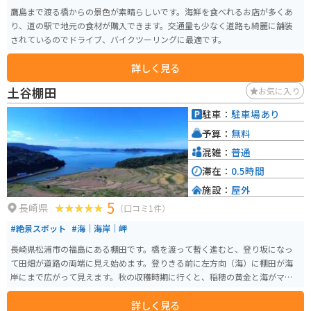
鷹島まで渡る橋からの景色が素晴らしいです。海鮮を食べれるお店が多くあ
り、道の駅で地元の食材が購入できます。交通量も少なく道路も綺麗に舗装
されているのでドライブ、バイクツーリングに最適です。
詳しく見る
土谷棚田
お気に入り
駐車：
駐車場あり
予算：
無料
混雑：
普通
滞在：
0.5時間
施設：
屋外
5
長崎県
（口コミ1件）
#絶景スポット
#海｜海岸｜岬
長崎県松浦市の福島にある棚田です。橋を渡って暫く進むと、登り坂になっ
て田畑が道路の両端に見え始めます。登りきる前に左方向（海）に棚田が海
岸にまで広がって見えます。秋の収穫時期に行くと、稲穂の黄金と海がマッ
チして、とても綺麗です。駐車場は車で10台程度駐車可能です。
詳しく見る