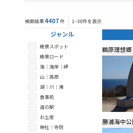
4407
検索結果
件
1~30件を表示
ジャンル
絶景スポット
鵜原理想郷
絶景ロード
海｜海岸｜岬
山｜高原
湖｜川｜滝
食事処
道の駅
お土産
勝浦海中公
神社｜寺院