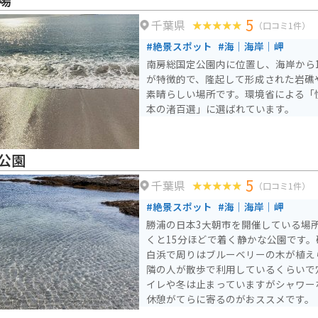
5
千葉県
（口コミ1件）
#絶景スポット
#海｜海岸｜岬
南房総国定公園内に位置し、海岸から1
が特徴的で、隆起して形成された岩礁
素晴らしい場所です。環境省による「
本の渚百選」に選ばれています。
公園
5
千葉県
（口コミ1件）
#絶景スポット
#海｜海岸｜岬
勝浦の日本3大朝市を開催している場
くと15分ほどで着く静かな公園です
白浜で周りはブルーベリーの木が植え
隣の人が散歩で利用しているくらいで
イレや冬は止まっていますがシャワー
休憩がてらに寄るのがおススメです。