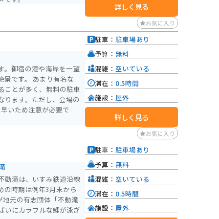
詳しく見る
お気に入り
駐車：
駐車場あり
予算：
無料
混雑：
空いている
す。御宿の港や海岸を一望
 あまり有名な
滞在：
0.5時間
ることが多く、無料の駐車
施設：
屋外
なります。ただし、会場の
少し早いため注意が必要で
詳しく見る
お気に入り
駐車：
駐車場あり
予算：
無料
滝
混雑：
空いている
不動滝は、いすみ鉄道沿線
めの時期は例年3月末から
滞在：
0.5時間
が地元の有志団体「不動滝
施設：
屋外
ぱいにカラフルな鯉が泳ぎ