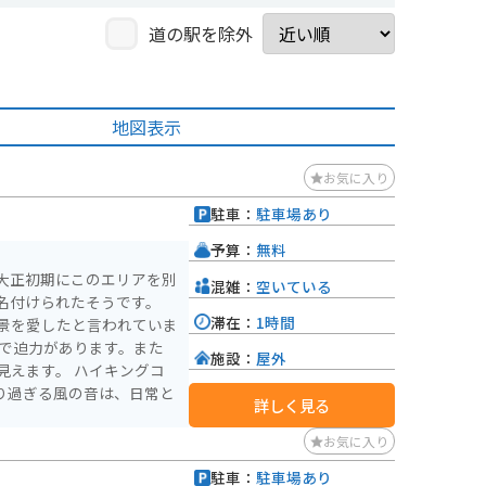
道の駅を除外
地図表示
お気に入り
駐車：
駐車場あり
予算：
無料
大正初期にこのエリアを別
混雑：
空いている
名付けられたそうです。
滞在：
1時間
景を愛したと言われていま
大で迫力があります。また
施設：
屋外
見えます。 ハイキングコ
通り過ぎる風の音は、日常と
詳しく見る
。
お気に入り
駐車：
駐車場あり