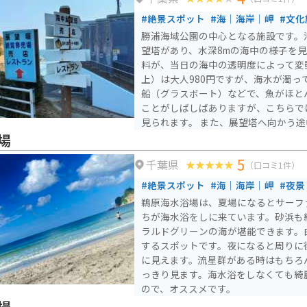
#絶景スポット
#海｜海岸｜岬
#文化
勝浦海域公園の中心となる施設です。
望塔があり、水深8mの海中の様子を見
料が、当日の海中の透明度によって変
上）は大人980円ですが、海水が濁っ
船（グラスボート）などで、魚がほと
ことがしばしばありますが、こちらで
見られます。 また、展望塔へ向かう
なかなかの絶景です。
場
5
千葉県
（口コミ1件）
#絶景スポット
#海｜海岸｜岬
#夜景
鵜原海水浴場は、夏場になるとサーフ
ちが海水浴をしに来ています。砂浜も
ラルドグリーンの海が堪能できます。
するスポットです。夜になると周りに
に見えます。流星群がある時はもちろ
っきり見ます。海水浴をしなくても綺
ので、オススメです。
場