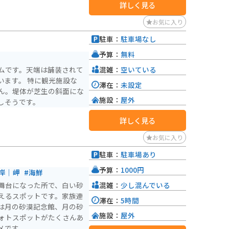
詳しく見る
お気に入り
駐車：
駐車場なし
予算：
無料
混雑：
空いている
ムです。天端は舗装されて
います。 特に観光施設な
滞在：
未設定
ん。堤体が芝生の斜面にな
施設：
屋外
しそうです。
詳しく見る
お気に入り
駐車：
駐車場あり
予算：
1000円
岸｜岬
#海鮮
混雑：
少し混んでいる
舞台になった所で、白い砂
えるスポットです。家族連
滞在：
5時間
は月の砂漠記念館、月の砂
施設：
屋外
ォトスポットがたくさんあ
メです。