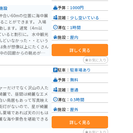
予算：
1000円
施設
沖合い60mの位置に海中展
混雑：
少し空いている
ることができます。 入場
滞在：
1時間
動します。通常（4ｍ以
ていると割引に。 水中観光
施設：
屋内
んどいなかった・・という
は魚が想像以上にたくさん
詳しく見る
途中の回廊からの眺めが、
お気に入り
駐車：
駐車場あり
予算：
無料
ァーだけでなく沢山の人た
混雑：
普通
綺麗で、昼間は綺麗なエメ
滞在：
0.5時間
白い鳥居もあって写真映え
街灯がないので、星が綺麗
施設：
屋外
ん夏場であれば天の川もは
麗な海や景色を堪能できる
詳しく見る
お気に入り