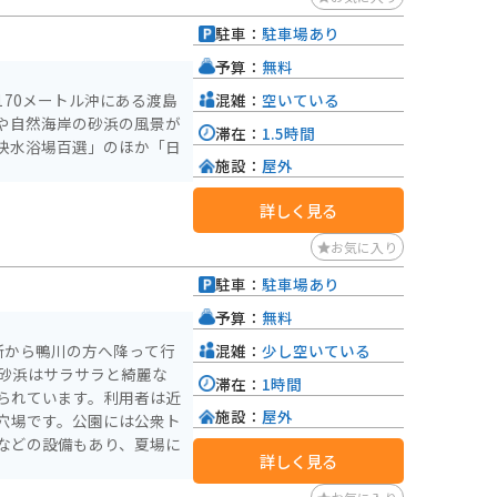
駐車：
駐車場あり
予算：
無料
混雑：
空いている
70メートル沖にある渡島
や自然海岸の砂浜の風景が
滞在：
1.5時間
快水浴場百選」のほか「日
施設：
屋外
詳しく見る
お気に入り
駐車：
駐車場あり
予算：
無料
混雑：
少し空いている
所から鴨川の方へ降って行
。砂浜はサラサラと綺麗な
滞在：
1時間
られています。利用者は近
施設：
屋外
穴場です。公園には公衆ト
などの設備もあり、夏場に
詳しく見る