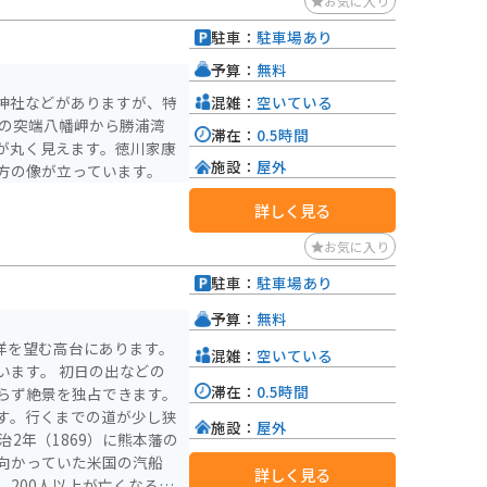
お気に入り
駐車：
駐車場あり
予算：
無料
混雑：
空いている
神社などがありますが、特
湾の突端八幡岬から勝浦湾
滞在：
0.5時間
が丸く見えます。徳川家康
施設：
屋外
方の像が立っています。
詳しく見る
お気に入り
駐車：
駐車場あり
予算：
無料
洋を望む高台にあります。
混雑：
空いている
います。 初日の出などの
滞在：
0.5時間
らず絶景を独占できます。
す。行くまでの道が少し狭
施設：
屋外
向かっていた米国の汽船
詳しく見る
200人以上が亡くなる悲