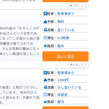
っていた船は、維新政府に
お気に入り
津軽藩が平定できない状況
駐車：
駐車場あり
藩が派遣したものでした。
に、地元の川津の住民によ
予算：
無料
には記念碑も設置されてい
4kmの崖は「おせんころが
混雑：
空いている
、お仙さんという女性の名
、絶景と桜の花を楽しむこ
滞在：
0.3時間
になってこの崖から投げ落
背景を持ちながらも、自然
ています。
施設：
屋外
。そんな悲劇の舞台になっ
晴らしい眺望を楽しむこと
詳しく見る
お気に入り
駐車：
駐車場あり
予算：
1000円
混雑：
少し空いている
の食堂」と銘打つだけに、
しています。 地元のひと
滞在：
未設定
っと混みます。子連れで訪
施設：
屋内
す。