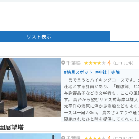
リスト表示
4
千葉県
（口コミ1件）
#絶景スポット
#神社｜寺院
一言で言うとハイキングコースです。
荘地とする計画があり、「理想郷」と
与謝野晶子などの文学者も、ここの風
す。 高台から望むリアス式海岸は雄
太平洋の海原に浮かぶ漁船などもよく
ースは一周2.3km。 鳥のさえずりや
隔絶されたひと時を提供してくれます
園展望塔
4
千葉県
（口コミ1件）