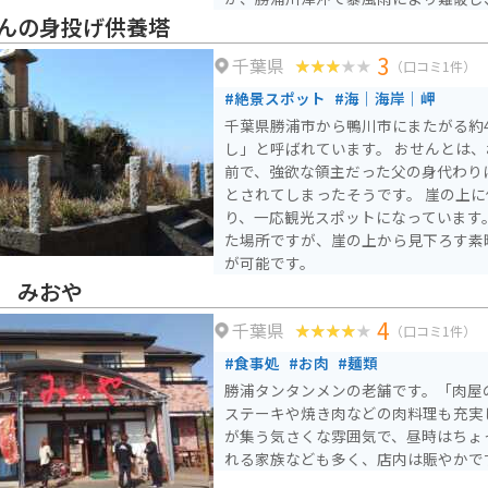
劇が発生しました。この兵士たちが乗
んの身投げ供養塔
よって旧幕府の鎮圧を命じられていた
3
千葉県
の中、援軍としての要請を受けた熊本
（口コミ1件）
この事故の犠牲者たちを供養するため
#絶景スポット
#海｜海岸｜岬
って「官軍塚」が建立され、その場所
千葉県勝浦市から鴨川市にまたがる約
ます。 現在、官軍塚は美しい太平洋の眺望を持つ展望台となっ
し」と呼ばれています。 おせんとは
ており、河津桜の名所としても知られ
前で、強欲な領主だった父の身代わり
とができます。この地は悲しい歴史の
とされてしまったそうです。 崖の上に供養塔が建てられてお
の美しさとともにその歴史を伝え続け
り、一応観光スポットになっています
た場所ですが、崖の上から見下ろす素
が可能です。
 みおや
4
千葉県
（口コミ1件）
#食事処
#お肉
#麺類
勝浦タンタンメンの老舗です。「肉屋
ステーキや焼き肉などの肉料理も充実
が集う気さくな雰囲気で、昼時はちょ
れる家族なども多く、店内は賑やかで