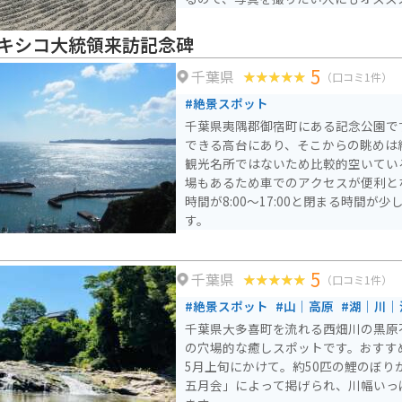
キシコ大統領来訪記念碑
5
千葉県
（口コミ1件）
#絶景スポット
千葉県夷隅郡御宿町にある記念公園で
できる高台にあり、そこからの眺めは絶景です。
観光名所ではないため比較的空いてい
場もあるため車でのアクセスが便利と
時間が8:00〜17:00と閉まる時間が
す。
5
千葉県
（口コミ1件）
#絶景スポット
#山｜高原
#湖｜川｜
千葉県大多喜町を流れる西畑川の黒原
の穴場的な癒しスポットです。おすす
5月上旬にかけて。約50匹の鯉のぼり
五月会」によって掲げられ、川幅いっ