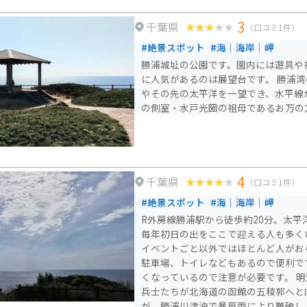
3
千葉県
（口コミ1件）
#絶景スポット
#海｜海岸｜岬
勝浦城址の公園です。園内には遊具や
に人気があるのは展望台です。 勝浦
やその先の太平洋を一望でき、水平線
の側室・水戸光圀の祖母であるお万の
4
千葉県
（口コミ1件）
#絶景スポット
#海｜海岸｜岬
R外房線勝浦駅から徒歩約20分。太平
毎年初日の出をここで迎える人も多く
イベントごと以外ではほとんど人がお
駐車場、トイレなどもあるので便利で
くなっているので注意が必要です。 明治2年（1869）に熊本藩の
兵士たちが北海道の函館の五稜郭へと
が、勝浦川津沖で暴風雨により難破し、