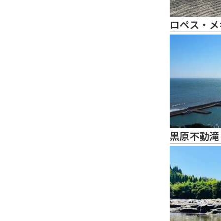
ロペス・メ
黒原不動滝