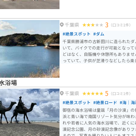
3
千葉県
（口コミ1件）
#絶景スポット
#ダム
千葉県勝浦市の古新田川に造られたダ
いて、バイクでの走行が可能となって
どはなく、自販機や休憩所もありませ
っていて、子供が芝滑りなどしたら楽
水浴場
5
千葉県
（口コミ1件）
#絶景スポット
#絶景ロード
#海｜海
御宿の海水浴場は童謡「月の沙漠」の
浜と青い海で南国リゾート気分が味わ
れや若者に人気の海水浴場で、近くに
漠記念公園、月の砂漠記念像がありフ
るので、写真を撮りたい人にもオスス