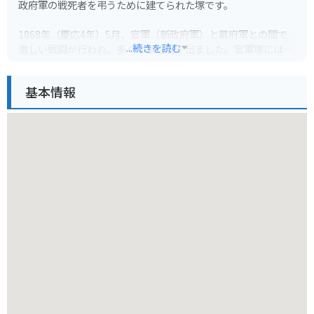
政府軍の戦死者を弔うために建てられた塚です。
1868年（慶応4年）5月、官軍（新政府軍）と幕府軍との間で
...続きを読む
激しい戦闘が行われ、多くの犠牲者が出ました。官軍塚には、
この戦いで亡くなった官軍兵士約150名が埋葬されています。
基本情報
塚は、JR内房線「五井駅」から徒歩約30分の場所に位置し、
閑静な住宅街の中にあります。周囲には、当時の戦いを偲ばせ
る史跡は残っていませんが、歴史好きの方や、戊辰戦争に関心
のある方は訪れてみるのも良いでしょう。
バイクで行く場合は、駐車場はありませんので、近隣のパーキ
ングに停めることをおすすめします。