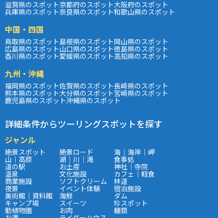
滋賀県のスポット
京都府のスポット
大阪府のスポット
兵庫県のスポット
奈良県のスポット
和歌山県のスポット
中国・四国
鳥取県のスポット
島根県のスポット
岡山県のスポット
広島県のスポット
山口県のスポット
徳島県のスポット
香川県のスポット
愛媛県のスポット
高知県のスポット
九州・沖縄
福岡県のスポット
佐賀県のスポット
長崎県のスポット
熊本県のスポット
大分県のスポット
宮崎県のスポット
鹿児島県のスポット
沖縄県のスポット
詳細条件からツーリングスポットを探す
ジャンル
絶景スポット
絶景ロード
海｜海岸｜岬
山｜高原
湖｜川｜滝
食事処
道の駅
お土産
神社｜寺院
温泉
文化施設
カフェ｜軽食
商業施設
ソフトクリーム
林道
夜景
イベント体験
宿泊施設
美術館｜資料館
海鮮
ダム
キャンプ場
スイーツ
珍スポット
動植物園
お肉
麺類
お酒
ライダーハウス