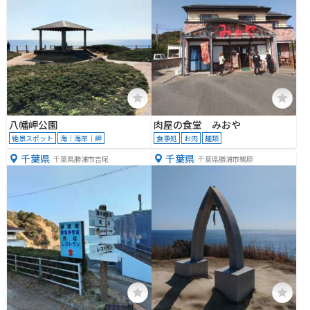
八幡岬公園
肉屋の食堂 みおや
絶景スポット
海｜海岸｜岬
食事処
お肉
麺類
千葉県
千葉県
千葉県勝浦市吉尾
千葉県勝浦市鵜原