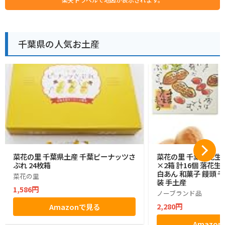
千葉県の人気お土産
菜花の里 千葉県土産 千葉ピーナッツさ
菜花の里 千葉落花生
ぶれ 24枚箱
×2箱 計16個 落花
白あん 和菓子 饅頭 
菜花の里
装 手土産
1,586円
ノーブランド品
2,280円
Amazonで見る
Amazo