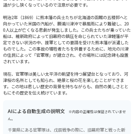
道が少し狭くなっているので注意が必要です。
明治2年（1869）に熊本藩の兵士たちが北海道の函館の五稜郭へと
向かっていた米国の汽船が、勝浦川津沖で暴風雨により難破し、20
0人以上が亡くなる悲劇が発生しました。この兵士たちが乗っていた
船は、維新政府によって旧幕府の鎮圧を命じられていた津軽藩が平
定できない状況の中、援軍としての要請を受けた熊本藩が派遣した
ものでした。この事故の犠牲者たちを供養するために、地元の川津
の住民によって「官軍塚」が建立され、その場所には記念碑も設置
されています。
現在、官軍塚は美しい太平洋の眺望を持つ展望台となっており、河
津桜の名所としても知られ、絶景と桜の花を楽しむことができま
す。この地は悲しい歴史の背景を持ちながらも、自然の美しさとと
もにその歴史を伝え続けています。
AIによる自動生成の説明文
※内容の正確性は保証されていませ
ん。
千葉県にある官軍塚は、戊辰戦争の際に、旧幕府軍と戦った新