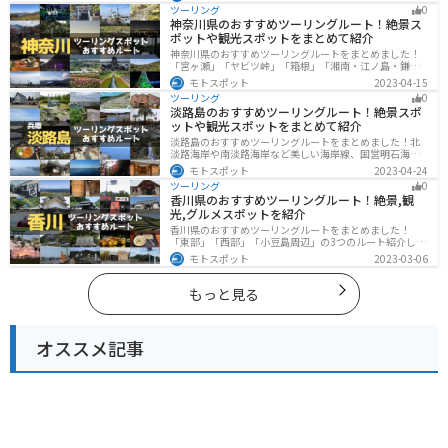
自然を満喫するツーリングができます。バイクで富山県
ツーリング
0
にツーリングに行く際は参考にしてください。
神奈川県のおすすめツーリングルート！絶景ス
ポットや観光スポットをまとめて紹介
神奈川県のおすすめツーリングルートをまとめました！
「宮ヶ瀬」「ヤビツ峠」「箱根」「湘南・江ノ島・鎌
倉」「三浦」「みなとみらい」の6つのルート紹介しま
モトスポット
2023-04-15
す。自然豊かなスポット、歴史ある観光名所、都市部で
ツーリング
0
楽しめるツーリングスポットまで多数あります。バイク
淡路島のおすすめツーリングルート！絶景スポ
で神奈川県にツーリングに行く際は参考にしてくださ
ットや観光スポットをまとめて紹介
い。
淡路島のおすすめツーリングルートをまとめました！北
淡路海岸や南淡路海岸など美しい海岸線、国営明石海峡
公園や淡路夢舞台など、自然とアートが融合した施設も
モトスポット
2023-04-24
多数あります。バイクで淡路島にツーリングに行く際は
ツーリング
0
参考にしてください。
香川県のおすすめツーリングルート！絶景,観
光,グルメスポットを紹介
香川県のおすすめツーリングルートをまとめました！
「東部」「西部」「小豆島周辺」の3つのルート紹介しま
す。自然豊かな山から海、絶品グルメを満喫するツーリ
モトスポット
2023-03-06
ングができます。バイクで香川県にツーリングに行く際
は参考にしてください。
もっと見る
オススメ記事