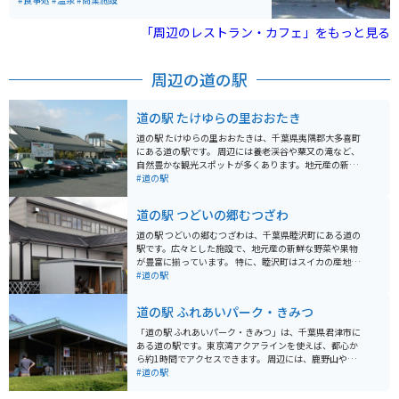
大げさではない自然環境の中の温泉です。 たどり着くま
でには、ちょっとした山道で適度なワインディングを楽
「周辺のレストラン・カフェ」をもっと見る
しむこともできます。
周辺の道の駅
道の駅 たけゆらの里おおたき
道の駅 たけゆらの里おおたきは、千葉県夷隅郡大多喜町
にある道の駅です。 周辺には養老渓谷や粟又の滝など、
自然豊かな観光スポットが多くあります。地元産の新鮮
な野菜や果物が並ぶ農産物直売所や、大多喜町の名産品
#道の駅
である筍を使った料理が楽しめる飲食店も人気です。 バ
イクで訪れる場合、駐車場も広く停めやすいので安心で
道の駅 つどいの郷むつざわ
す。養老渓谷周辺はワインディングロードも続くので、
ツーリングにも最適なエリアです。 春にはたけのこ、秋
道の駅 つどいの郷むつざわは、千葉県睦沢町にある道の
には栗など、四季折々の味覚も楽しむことができます。
駅です。広々とした施設で、地元産の新鮮な野菜や果物
また、大多喜町は「いすみ鉄道」も有名なので、合わせ
が豊富に揃っています。 特に、睦沢町はスイカの産地と
て観光するのもおすすめです。
して知られており、夏には採れたての甘いスイカが店頭
#道の駅
に並びます。また、地元産の米粉を使ったパンやスイー
ツも人気です。 バイクで訪れる際には、広々とした駐車
道の駅 ふれあいパーク・きみつ
場があるので安心です。道の駅周辺には、田園風景が広
がり、のどかなツーリングを楽しむことができます。印
「道の駅 ふれあいパーク・きみつ」は、千葉県君津市に
旛沼や九十九里浜も比較的近いので、足を延ばしてみる
ある道の駅です。東京湾アクアラインを使えば、都心か
のも良いでしょう。
ら約1時間でアクセスできます。 周辺には、鹿野山やマ
ザー牧場、濃溝の滝など、自然豊かな観光スポットがた
#道の駅
くさんあります。とくに、鹿野山はバイクで走るのが気
持ち良いコースなので、ツーリングにもおすすめです。