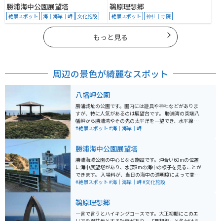
勝浦海中公園展望塔
鵜原理想郷
絶景スポット
海｜海岸｜岬
文化施設
絶景スポット
神社｜寺院
もっと見る
周辺の景色が綺麗なスポット
八幡岬公園
勝浦城址の公園です。園内には遊具や神社などがありま
すが、特に人気があるのは展望台です。 勝浦湾の突端八
幡岬から勝浦湾やその先の太平洋を一望でき、水平線が
丸く見えます。徳川家康の側室・水戸光圀の祖母である
#絶景スポット
#海｜海岸｜岬
お万の方の像が立っています。
勝浦海中公園展望塔
勝浦海域公園の中心となる施設です。沖合い60mの位置
に海中展望塔があり、水深8mの海中の様子を見ることが
できます。 入場料が、当日の海中の透明度によって変動
します。通常（4ｍ以上）は大人980円ですが、海水が濁
#絶景スポット
#海｜海岸｜岬
#文化施設
っていると割引に。 水中観光船（グラスボート）など
で、魚がほとんどいなかった・・ということがしばしば
鵜原理想郷
ありますが、こちらでは魚が想像以上にたくさん見られ
ます。 また、展望塔へ向かう途中の回廊からの眺めが、
一言で言うとハイキングコースです。大正初期にこのエ
なかなかの絶景です。
リアを別荘地とする計画があり、「理想郷」と名付けら