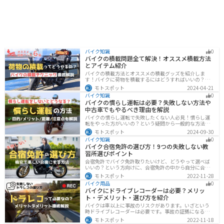
バイク知識
0
バイクの積載問題全て解決！オススメ積載方法
とアイテム紹介
バイクの積載方法とオススメの積載グッズを紹介しま
す！バイクに荷物を積載するにはどうすればいいの？と
いう疑問はこれで解決！通勤や日帰りツーリング、キャ
モトスポット
2024-04-21
ンプツーリングなど用途別にオススメの積載方法を解説
バイク知識
0
します！オススメの積載アイテムも紹介するので、バイ
バイクの慣らし運転は必要？失敗しない方法や
クの積載に悩んでいる方は参考にしてください。
中古車でもやるべき理由を解説
バイクの慣らし運転で失敗したくない人必見！慣らし運
転をやった方がいいの？という疑問から一般的な方法、
メーカ推奨の方法まで具体的に解説します。注意点や中
モトスポット
2024-09-30
古車でもやった方がいいのか慣らし運転後にやるべきこ
バイク知識
0
ともまとめたので、これからバイクを買おうとしている
バイク合宿免許の選び方！9つの失敗しない教
人は参考にしてください。
習所選びポイント
合宿免許でバイク免許取りたいけど、どうやって選べば
いいの？という方向けに、合宿免許の中から自分に合っ
た教習所を選ぶ方法をまとめました。押さえるべきポイ
モトスポット
2022-11-28
ントは9つです。料金をできるだけ抑えたり、旅行も兼ね
バイク用品
0
て楽しみたい人必見です！
バイクにドライブレコーダーは必要？メリッ
ト・デメリット・選び方を紹介
バイクは車以上に事故のリスクがあります。いざという
時ドライブレコーダーは必要です。事故の証拠になるの
はもちろん、ツーリングの記録など多数のメリットがあ
モトスポット
2022-11-18
ります。ドライブレコーダーのメリットデメリット、選