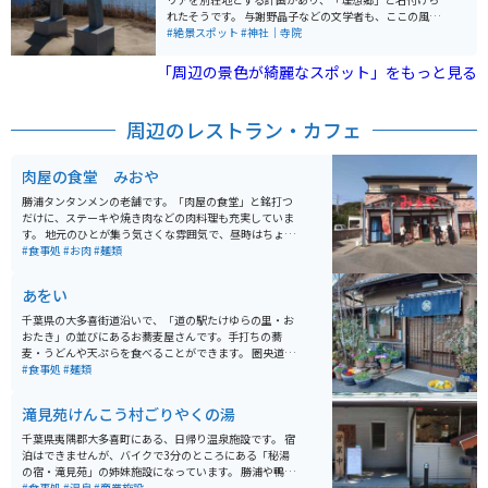
れたそうです。 与謝野晶子などの文学者も、ここの風景
を愛したと言われています。 高台から望むリアス式海岸
#絶景スポット
#神社｜寺院
は雄大で迫力があります。また太平洋の海原に浮かぶ漁
船などもよく見えます。 ハイキングコースは一周2.3k
「周辺の景色が綺麗なスポット」をもっと見る
m。 鳥のさえずりや通り過ぎる風の音は、日常と隔絶さ
れたひと時を提供してくれます。
周辺のレストラン・カフェ
肉屋の食堂 みおや
勝浦タンタンメンの老舗です。「肉屋の食堂」と銘打つ
だけに、ステーキや焼き肉などの肉料理も充実していま
す。 地元のひとが集う気さくな雰囲気で、昼時はちょっ
と混みます。子連れで訪れる家族なども多く、店内は賑
#食事処
#お肉
#麺類
やかです。
あをい
千葉県の大多喜街道沿いで、「道の駅たけゆらの里・お
おたき」の並びにあるお蕎麦屋さんです。手打ちの蕎
麦・うどんや天ぷらを食べることができます。 圏央道・
市原鶴舞インターと勝浦市街のちょうど中間ぐらいにあ
#食事処
#麺類
り、いずれからもバイクで20分程度の距離です。 店舗の
前が駐車場になっており、車が10台分のスペースがあり
滝見苑けんこう村ごりやくの湯
ます。隣にファミリーマートがあるので、ランチ休憩つ
いでに買い物もしたい時など便利です。
千葉県夷隅郡大多喜町にある、日帰り温泉施設です。 宿
泊はできませんが、バイクで3分のところにある「秘湯
の宿・滝見苑」の姉妹施設になっています。 勝浦や鴨川
からバイクで30分ほどの距離ですが、秘湯という表現が
#食事処
#温泉
#商業施設