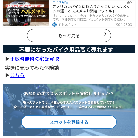
バイク用品
5
び方についてまとめました。付けようか悩んでいる人は
アメリカンバイクに似合うかっこいいヘルメッ
参考にしてください。
ト20選！オススメはお洒落でワイルド
「カッコいいこと」それこそがアメリカンバイクの魅力
です。車種選びと同様に、ヘルメット選びもこだわりた
いところですよね。アメリカンバイクの魅力をもっと引
モトスポット
2024-06-03
き立ててくれるオススメのヘルメットを紹介します。
もっと見る
不要になったバイク用品高く売れます！
▶︎
手数料無料の宅配買取
実際に売ってみた体験談
▶︎
こちら
あなたのオススメスポットを登録しませんか？
モトスポットでは、皆様からオススメスポットを募集しています！
全ライダーのための最高なサービス作りに、ご協力よろしくお願いいたします。
スポットを登録する