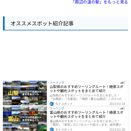
「周辺の道の駅」をもっと見る
道の駅には、地元の新鮮な農産物が販売されているほ
か、レストランでは君津産の食材を使った料理を楽しむ
ことができます。名物は、竹炭を使った真っ黒なソフト
クリーム「竹炭ソフト」です。 また、併設されている
オススメスポット紹介記事
「君津ふるさと物産館」では、君津市や周辺地域の特産
品を販売しています。
ツーリング
0
山梨県のおすすめツーリングルート！絶景スポ
ットや観光スポットをまとめて紹介
山梨県のおすすめツーリングルートをまとめました！
「北西部」「北東部」「南部（富士山周辺）」の3つのル
ート紹介します。富士山を中心に自然豊かな景色や食事
モトスポット
2023-03-24
を楽しめるスポットが多数あります。バイクで山梨県に
ツーリング
1
ツーリングに行く際は参考にしてください。
富山県のおすすめツーリングルート！絶景スポ
ットや観光スポットをまとめて紹介
富山県のおすすめツーリングルートをまとめました！
「西部」「東部」の2つのルート紹介します。自然豊かな
山と海、温泉が充実しており、美術館などもあるので、
モトスポット
2023-02-28