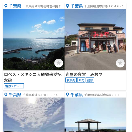
千葉県
千葉県
千葉県夷隅郡御宿町岩和田７２
千葉県勝浦市部原１０４６−１
０
ロペス・メキシコ大統領来訪記
肉屋の食堂 みおや
念碑
食事処
お肉
麺類
絶景スポット
千葉県
千葉県
千葉県勝浦市川津１３９４
千葉県勝浦市浜勝浦２２１