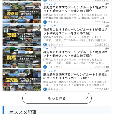
な楽しみ方ができます。バイクで大阪府にツーリングに
ツーリング
0
行く際は参考にしてください。
淡路島のおすすめツーリングルート！絶景スポ
ットや観光スポットをまとめて紹介
淡路島のおすすめツーリングルートをまとめました！北
淡路海岸や南淡路海岸など美しい海岸線、国営明石海峡
公園や淡路夢舞台など、自然とアートが融合した施設も
モトスポット
2023-04-24
多数あります。バイクで淡路島にツーリングに行く際は
ツーリング
0
参考にしてください。
宮崎県のおすすめツーリングルート！絶景スポ
ットや観光スポットをまとめて紹介
宮崎県のおすすめツーリングルートをまとめました！
「北部」「南部」の2つのルート紹介します。綺麗な海岸
線が特徴的な海・自然豊かな山・趣のある神社を満喫す
モトスポット
2023-03-03
るツーリングができます。バイクで宮崎県にツーリング
ツーリング
0
に行く際は参考にしてください。
群馬県のおすすめツーリングルート！絶景スポ
ットや観光スポットをまとめて紹介
群馬県のおすすめツーリングルートをまとめました！
「東部」「北部」「南部」の3つのルート紹介します。草
津温泉や伊香保温泉など全国でも有名な温泉や豊かな自
モトスポット
2023-03-10
然を満喫するツーリングができます。バイクで群馬県に
ツーリング
0
ツーリングに行く際は参考にしてください。
鹿児島県を満喫するツーリングルート！地域別
にバイクおすすめスポットを紹介
鹿児島県の一度は行きたいオススメツーリングスポット
とルートをまとめました！定番スポットから絶景スポッ
ト、温泉、山、海、グルメなど様々なジャンルで楽しめ
モトスポット
2023-02-12
ます。バイクで鹿児島ツーリングに行こうと思っている
人は、参考にしてください。
もっと見る
オススメ記事