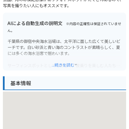
写真を撮りたい人にもオススメです。
AIによる自動生成の説明文
※内容の正確性は保証されていませ
ん。
千葉県の御宿中央海水浴場は、太平洋に面した広くて美しいビ
ーチです。白い砂浜と青い海のコントラストが素晴らしく、夏
には多くの海水浴客で賑わいます。
...続きを読む
サーフィンスポットとしても有名で、波乗りを楽しむ人たちに
とっても人気の場所です。海岸沿いにはサーフショップやカフ
ェなどが立ち並び、おしゃれな雰囲気も楽しめます。海水浴シ
基本情報
ーズン以外でも、散歩やジョギングコースとしてもおすすめで
す。
バイクで行く場合は、海岸沿いの国道128号線を走ると、景色
を楽しみながらアクセスできます。無料の駐車場も完備されて
いるので安心です。ただし、夏場は混雑が予想されるため、早
めの到着を心がけましょう。