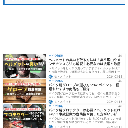
バイク知識
1
ヘルメットの臭いを取る方法は？臭う理由やメ
ンテナンス方法も解説｜必要なのは洗濯と除菌
ヘルメットをしっかり洗っていますか？ヘルメットは汗
や皮脂を吸収して雑菌だらけになります。顔に密着する
物なのでしっかりと除菌・消臭をする必要があります。
モトスポット
2024-03-15
この記事では、ヘルメットをまるっと綺麗にする方法を
バイク用品
0
まとめました。まだメンテナンスをしたことがないとい
バイク用グローブの選び方5つのポイント！種
う人はぜひ参考にしてください。
類やおすすめ商品もご紹介
バイク用グローブと一言に言っても、様々な種類があり
ます。種類ごとに特徴が違うので、初めてのグローブ選
びで失敗しないように、しっかりと理解して選ぶように
モトスポット
2024-04-13
しましょう。この記事では、特徴やメリットデメリッ
バイク知識
0
ト、有名メーカーなど初心者が知っておくべきことをま
バイク用プロテクターは必要？ヘルメットだけ
とめました。
いい？事故怪我の危険性や使った方がいい部位
も解説
バイクはヘルメットだけ被っておけばOKと思っていませ
んか？常に生身が晒されているバイクでは、頭以外にも
胸・背中・脚・腕など怪我のリスクが非常に高いです。
モトスポット
2024-06-11