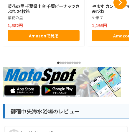
菜花の里 千葉県土産 千葉ピーナッツさ
やます カントリーマ
ぶれ 24枚箱
産びわ
菜花の里
やます
1,582円
1,195円
Amazonで見る
Amazo
御宿中央海水浴場のレビュー