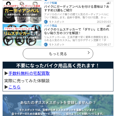
プロテクターをちゃんと付けていれば事故の致命傷の7
バイク知識
2
0%は防げると言われています。安全にバイクに乗るため
バイクにガーディアンベルを付ける意味は？お
にプロテクターの種類やつけた方が良い部位などをまと
すすめ13選もご紹介
めました。
アメリカのバイク乗りの間で人気のガーディアンベルに
ついて解説します。由来や意味、取り付け位置、かっこ
いいオススメのガーディアンベルも紹介します。自分用
モトスポット
2023-05-03
のお守りとしてだけでなく、プレゼントとしても最適な
バイク用品
1
ので、気になっている人は参考にしてみてください。
バイクのリムステッカーで「ダサい」と思われ
ない貼り方のコツを解説！
リムステッカーは、工具不要で安く愛車の雰囲気を変え
られる人気のカスタム。貼り方やデザイン次第で「ダサ
い」仕上がりになることも。本記事では失敗例や選び
モトスポット
2025-08-17
方、きれいに貼るコツからおすすめ商品まで詳しく紹
介。初心者でも安心して足回りをカッコよくドレスアッ
プできます。
もっと見る
不要になったバイク用品高く売れます！
▶︎
手数料無料の宅配買取
実際に売ってみた体験談
▶︎
こちら
あなたのオススメスポットを登録しませんか？
モトスポットでは、皆様からオススメスポットを募集しています！
全ライダーのための最高なサービス作りに、ご協力よろしくお願いいたします。