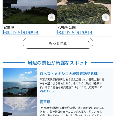
官軍塚
八幡岬公園
絶景スポット
海｜海岸｜岬
絶景スポット
海｜海岸｜岬
もっと見る
周辺の景色が綺麗なスポット
ロペス・メキシコ大統領来訪記念碑
千葉県夷隅郡御宿町にある記念公園です。御宿の港や海
岸を一望できる高台にあり、そこからの眺めは絶景で
す。 あまり有名な観光名所ではないため比較的空いてい
ることが多く、無料の駐車場もあるため車でのアクセス
#絶景スポット
が便利となります。ただし、会場の時間が8:00〜17:00
と閉まる時間が少し早いため注意が必要です。
官軍塚
R外房線勝浦駅から徒歩約20分。太平洋を望む高台にあ
ります。毎年初日の出をここで迎える人も多くいます。
初日の出などのイベントごと以外ではほとんど人がおら