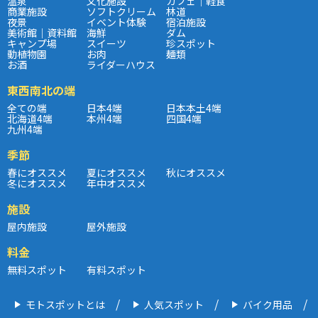
温泉
文化施設
カフェ｜軽食
商業施設
ソフトクリーム
林道
夜景
イベント体験
宿泊施設
美術館｜資料館
海鮮
ダム
キャンプ場
スイーツ
珍スポット
動植物園
お肉
麺類
お酒
ライダーハウス
東西南北の端
全ての端
日本4端
日本本土4端
北海道4端
本州4端
四国4端
九州4端
季節
春にオススメ
夏にオススメ
秋にオススメ
冬にオススメ
年中オススメ
施設
屋内施設
屋外施設
料金
無料スポット
有料スポット
モトスポットとは
人気スポット
バイク用品