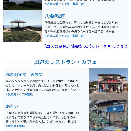
ず絶景を独占できます。駐車場、トイレなどもあるので
#絶景スポット
#海｜海岸｜岬
便利です。行くまでの道が少し狭くなっているので注意
が必要です。 明治2年（1869）に熊本藩の兵士たちが北
八幡岬公園
海道の函館の五稜郭へと向かっていた米国の汽船が、勝
浦川津沖で暴風雨により難破し、200人以上が亡くなる
勝浦城址の公園です。園内には遊具や神社などがありま
悲劇が発生しました。この兵士たちが乗っていた船は、
すが、特に人気があるのは展望台です。 勝浦湾の突端八
維新政府によって旧幕府の鎮圧を命じられていた津軽藩
幡岬から勝浦湾やその先の太平洋を一望でき、水平線が
が平定できない状況の中、援軍としての要請を受けた熊
丸く見えます。徳川家康の側室・水戸光圀の祖母である
#絶景スポット
#海｜海岸｜岬
本藩が派遣したものでした。この事故の犠牲者たちを供
お万の方の像が立っています。
養するために、地元の川津の住民によって「官軍塚」が
「周辺の景色が綺麗なスポット」をもっと見る
建立され、その場所には記念碑も設置されています。 現
在、官軍塚は美しい太平洋の眺望を持つ展望台となって
おり、河津桜の名所としても知られ、絶景と桜の花を楽
周辺のレストラン・カフェ
しむことができます。この地は悲しい歴史の背景を持ち
ながらも、自然の美しさとともにその歴史を伝え続けて
います。
肉屋の食堂 みおや
勝浦タンタンメンの老舗です。「肉屋の食堂」と銘打つ
だけに、ステーキや焼き肉などの肉料理も充実していま
す。 地元のひとが集う気さくな雰囲気で、昼時はちょっ
と混みます。子連れで訪れる家族なども多く、店内は賑
#食事処
#お肉
#麺類
やかです。
あをい
千葉県の大多喜街道沿いで、「道の駅たけゆらの里・お
おたき」の並びにあるお蕎麦屋さんです。手打ちの蕎
麦・うどんや天ぷらを食べることができます。 圏央道・
市原鶴舞インターと勝浦市街のちょうど中間ぐらいにあ
#食事処
#麺類
り、いずれからもバイクで20分程度の距離です。 店舗の