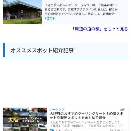
がり、のどかなツーリングを楽しむことができます。印
「道の駅 ふれあいパーク・きみつ」は、千葉県君津市に
旛沼や九十九里浜も比較的近いので、足を延ばしてみる
ある道の駅です。東京湾アクアラインを使えば、都心か
のも良いでしょう。
ら約1時間でアクセスできます。 周辺には、鹿野山やマ
ザー牧場、濃溝の滝など、自然豊かな観光スポットがた
#道の駅
くさんあります。とくに、鹿野山はバイクで走るのが気
持ち良いコースなので、ツーリングにもおすすめです。
「周辺の道の駅」をもっと見る
道の駅には、地元の新鮮な農産物が販売されているほ
か、レストランでは君津産の食材を使った料理を楽しむ
ことができます。名物は、竹炭を使った真っ黒なソフト
クリーム「竹炭ソフト」です。 また、併設されている
オススメスポット紹介記事
「君津ふるさと物産館」では、君津市や周辺地域の特産
品を販売しています。
ツーリング
0
大阪府のおすすめツーリングルート！絶景スポ
ットや観光スポットをまとめて紹介
大阪府のおすすめツーリングルートをまとめました！
「北部」「中部（市街地）」「南東部」の3つのルート紹
介します。歴史と近代が融合した魅力的なエリアで様々
モトスポット
2023-04-01