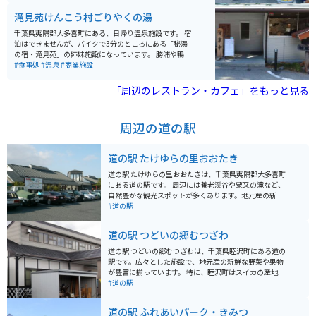
前が駐車場になっており、車が10台分のスペースがあり
滝見苑けんこう村ごりやくの湯
ます。隣にファミリーマートがあるので、ランチ休憩つ
いでに買い物もしたい時など便利です。
千葉県夷隅郡大多喜町にある、日帰り温泉施設です。 宿
泊はできませんが、バイクで3分のところにある「秘湯
の宿・滝見苑」の姉妹施設になっています。 勝浦や鴨川
からバイクで30分ほどの距離ですが、秘湯という表現が
#食事処
#温泉
#商業施設
大げさではない自然環境の中の温泉です。 たどり着くま
でには、ちょっとした山道で適度なワインディングを楽
「周辺のレストラン・カフェ」をもっと見る
しむこともできます。
周辺の道の駅
道の駅 たけゆらの里おおたき
道の駅 たけゆらの里おおたきは、千葉県夷隅郡大多喜町
にある道の駅です。 周辺には養老渓谷や粟又の滝など、
自然豊かな観光スポットが多くあります。地元産の新鮮
な野菜や果物が並ぶ農産物直売所や、大多喜町の名産品
#道の駅
である筍を使った料理が楽しめる飲食店も人気です。 バ
イクで訪れる場合、駐車場も広く停めやすいので安心で
道の駅 つどいの郷むつざわ
す。養老渓谷周辺はワインディングロードも続くので、
ツーリングにも最適なエリアです。 春にはたけのこ、秋
道の駅 つどいの郷むつざわは、千葉県睦沢町にある道の
には栗など、四季折々の味覚も楽しむことができます。
駅です。広々とした施設で、地元産の新鮮な野菜や果物
また、大多喜町は「いすみ鉄道」も有名なので、合わせ
が豊富に揃っています。 特に、睦沢町はスイカの産地と
て観光するのもおすすめです。
して知られており、夏には採れたての甘いスイカが店頭
#道の駅
に並びます。また、地元産の米粉を使ったパンやスイー
ツも人気です。 バイクで訪れる際には、広々とした駐車
道の駅 ふれあいパーク・きみつ
場があるので安心です。道の駅周辺には、田園風景が広