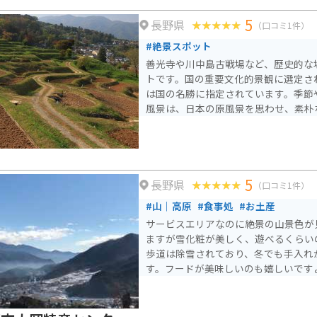
や、地元産の野菜をたっぷり使った定
5
長野県
がわ限定のオリジナルソフトクリーム
（口コミ1件）
#絶景スポット
善光寺や川中島古戦場など、歴史的な
トです。国の重要文化的景観に選定さ
は国の名勝に指定されています。季節
風景は、日本の原風景を思わせ、素朴
り
5
長野県
（口コミ1件）
#山｜高原
#食事処
#お土産
サービスエリアなのに絶景の山景色が
ますが雪化粧が美しく、遊べるくらい
歩道は除雪されており、冬でも手入れ
す。フードが美味しいのも嬉しいです