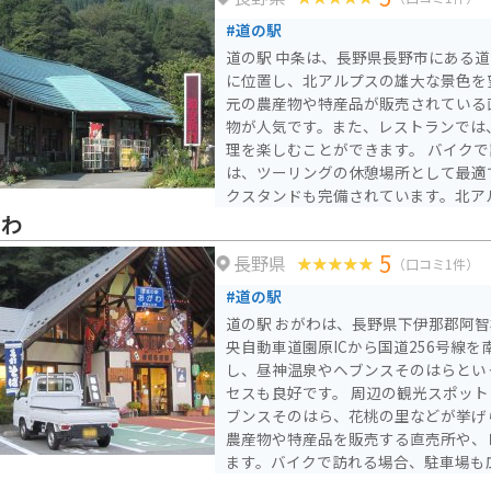
#道の駅
道の駅 中条は、長野県長野市にある道
に位置し、北アルプスの雄大な景色を望
元の農産物や特産品が販売されている
物が人気です。また、レストランでは
理を楽しむことができます。 バイクで訪れる場合、道の駅 中条
は、ツーリングの休憩場所として最適
クスタンドも完備されています。北ア
としても知られており、休憩しながら
がわ
できます。 周辺には、観光スポットも点在しています。小丸山
5
長野県
公園や茶臼山恐竜公園は、家族連れに
（口コミ1件）
延ばせば、戸隠れの湯や裾花峡など、
#道の駅
できます。 道の駅 中条は、地元の特産品やグルメ、そして雄大
道の駅 おがわは、長野県下伊那郡阿
な自然を楽しむことができるスポット
央自動車道園原ICから国道256号線を
し、昼神温泉やヘブンスそのはらとい
セスも良好です。 周辺の観光スポットとしては、昼神温泉、ヘ
ブンスそのはら、花桃の里などが挙げ
農産物や特産品を販売する直売所や、
ます。バイクで訪れる場合、駐車場も
す。 特におすすめは、地元産のそば粉を使用した手打ちそば