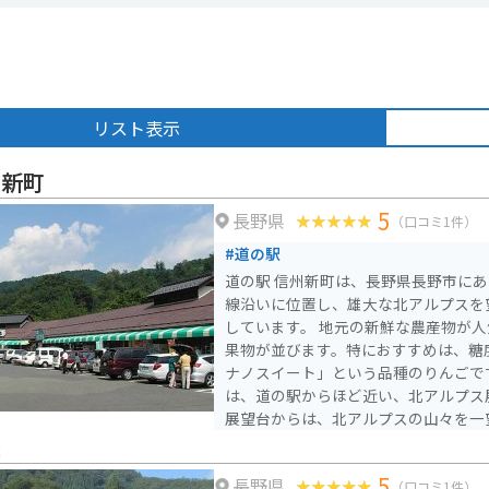
リスト表示
州新町
5
長野県
（口コミ1件）
#道の駅
道の駅 信州新町は、長野県長野市にあ
線沿いに位置し、雄大な北アルプスを
しています。 地元の新鮮な農産物が人気で、とれたての野菜や
果物が並びます。特におすすめは、糖
ナノスイート」という品種のりんごです。 バイクで訪れ
は、道の駅からほど近い、北アルプス
展望台からは、北アルプスの山々を一
ができます。 道の駅 信州新町は、地元の特産品やグルメを楽し
条
めるだけでなく、周辺の観光スポット
5
長野県
め、長野観光の拠点としても最適な場
（口コミ1件）