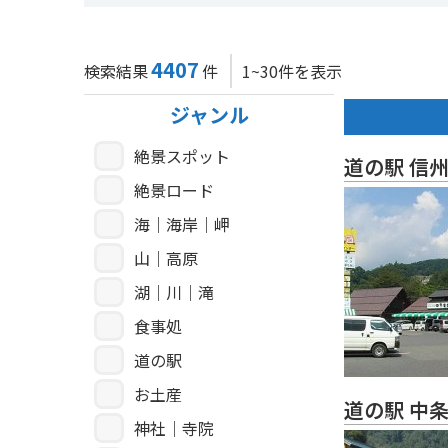
4407
検索結果
件
1~30件を表示
ジャンル
絶景スポット
道の駅 信
絶景ロード
海｜海岸｜岬
山｜高原
湖｜川｜滝
食事処
道の駅
お土産
道の駅 中
神社｜寺院