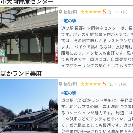
野市大岡特産センター
5
長野県
（口コミ1件）
#道の駅
道の駅 長野市大岡特産センターは、
です。地元の新鮮な農産物が人気で、
物は、その場で味わえるレストランや
ます。 バイクで訪れる方は、長野自動車道 麻績ICから約20分の
距離にあり、アクセスも良好です。駐
ても最適です。周辺には、自然豊かな
イブやツーリングの拠点としてもおすすめです。
は、地元産のそば粉を使った手打ちそ
かぽかランド美麻
ェラートです。また、お土産には、地
5
長野県
どが人気です。
（口コミ1件）
#道の駅
道の駅 ぽかぽかランド美麻は、長野
す。北アルプスの麓、青木湖畔に位置
るロケーションが魅力です。 周辺には、青木湖で楽しめるカヌ
ーやSUPなどのアクティビティや、
く、観光拠点としても最適です。道の
菜や果物が販売されている農産物直売