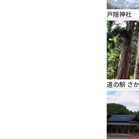
戸隠神社
道の駅 さ