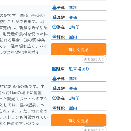
予算：
無料
の駅です。国道19号沿い
混雑：
普通
むことができます。 地
滞在：
1時間
直売所は、新鮮な野菜や果
、地元産の食材を使った料
施設：
屋内
です。駐車場も広く、バイ
詳しく見る
ルプスを望む絶景ポイント
雄大な景色を楽しむことが
お気に入り
駐車：
駐車場あり
人気です。また、少し足を
温泉や自然を楽しむことも
予算：
無料
智村にある道の駅です。中
混雑：
普通
です。
南へ約1kmの場所に位置
滞在：
1時間
った観光スポットへのアク
施設：
屋内
られます。また、地元産の
レストランも併設されてい
詳しく見る
広く停めやすいので安心で
お気に入り