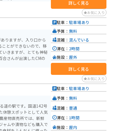
詳しく見る
お気に入り
駐車：
駐車場あり
予算：
無料
混雑：
混んでいる
がありますが、入り口から
ることができないので、移
滞在：
2時間
ていきますが、とても神秘
施設：
屋外
百合さんが出演したCMの
詳しく見る
お気に入り
駐車：
駐車場あり
予算：
無料
る道の駅です。国道142号
混雑：
普通
た休憩スポットとして人気
滞在：
1時間
ジャムや漬物なども購入で
施設：
屋内
の食材をふんだんに使った