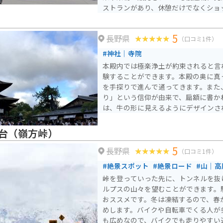
ストランがあり、休憩だけでなくショ
す。 バイクで訪れる際は、道の駅から続く、北アルプスや青木
湖の絶景を望むワインディングロード
5
長野県
周辺には、温泉施設もあるので、ツー
（口コミ1件）
もできます。
#神社｜寺院
本殿内では極楽浄土が約束されると言
験することができます。本殿の奥に真
を手探りで進んで通ってきます。また
り」という信仰が由来で、扁額に書か
は、牛の形に見えるようにデザインさ
台（嶺方峠）
5
長野県
（口コミ1件）
#絶景スポット
#絶景ロード
#山｜高
峠を登っていった先に、トンネルを抜
ルプスの山々を望むことができます。
おススメです。冬は凍結するので、春
めします。バイクや自転車でくる人が
も広めなので、バイクでも走りやすい