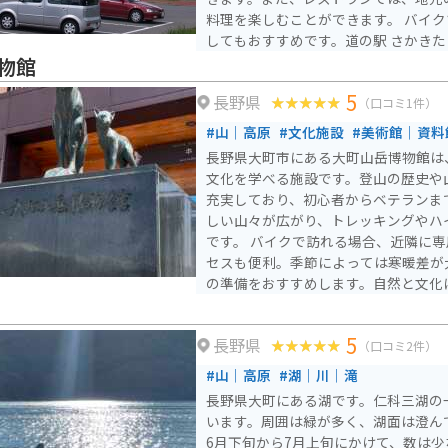
料理を楽しむことができます。 バイクツーリングの休憩場所と
してもおすすめです。道の駅 さかき
ルヘン街道といった人気のツーリング
物館
く、多くのライダーが訪れます。駐車
5
長野県
を停めることができます。 周辺には、千曲川や内村ダムなど、
（口コミ1件）
自然豊かな観光スポットも点在してい
#山｜高原
#文化施設
#美術館｜資料
拠点に、長野県の自然を満喫するのも
長野県大町市にある大町山岳博物館は
文化を学べる施設です。登山の歴史や
充実しており、初心者からベテランま
しい山々が広がり、トレッキングやハ
です。 バイクで訪れる場合、近隣に専用の駐車場があり、アク
セスも便利。季節によっては寒暖差が
の準備をおすすめします。自然と文化
た時間を過ごせるスポットです。
5
長野県
（口コミ2件）
#山｜高原
#湖｜川｜滝
長野県大町にある湖です。仁科三湖の
います。周囲は緑が多く、湖面は澄ん
6月下旬から7月上旬にかけて、数は