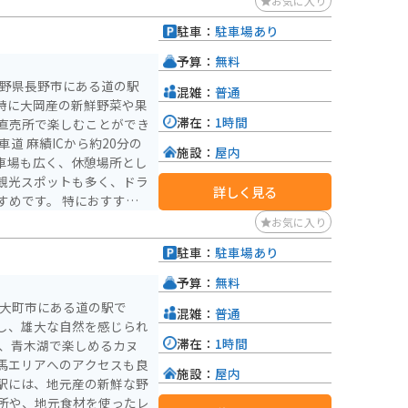
お気に入り
駐車：
駐車場あり
予算：
無料
長野県長野市にある道の駅
混雑：
普通
特に大岡産の新鮮野菜や果
滞在：
1時間
直売所で楽しむことができ
施設：
屋内
車場も広く、休憩場所とし
観光スポットも多く、ドラ
詳しく見る
 特におすすめ
ばや、旬の果物を使ったジ
お気に入り
元産の味噌や漬物、地酒な
駐車：
駐車場あり
予算：
無料
県大町市にある道の駅で
混雑：
普通
し、雄大な自然を感じられ
滞在：
1時間
白馬エリアへのアクセスも良
施設：
屋内
駅には、地元産の新鮮な野
所や、地元食材を使ったレ