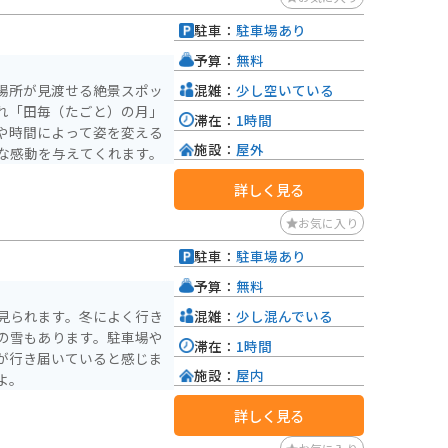
食です。また、道の駅 お
駐車：
駐車場あり
も人気があります。
予算：
無料
混雑：
少し空いている
場所が見渡せる絶景スポッ
れ「田毎（たごと）の月」
滞在：
1時間
や時間によって姿を変える
施設：
屋外
な感動を与えてくれます。
詳しく見る
お気に入り
駐車：
駐車場あり
予算：
無料
混雑：
少し混んでいる
見られます。冬によく行き
の雪もあります。駐車場や
滞在：
1時間
が行き届いていると感じま
施設：
屋内
よ。
詳しく見る