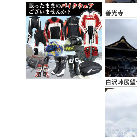
善光寺
白沢峠展望