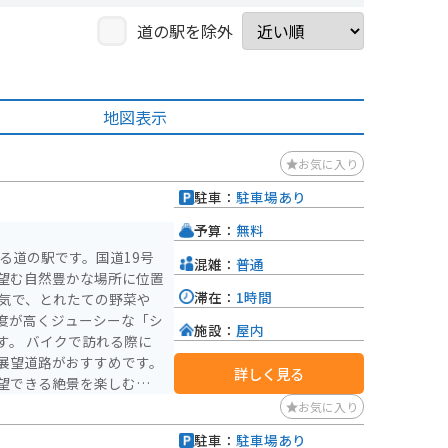
道の駅を除外
地図表示
お気に入り
駐車：
駐車場あり
予算：
無料
る道の駅です。国道19号
混雑：
普通
望む自然豊かな場所に位置
滞在：
1時間
度が高くジューシーな「シ
施設：
屋内
る際に
展望道路がおすすめです。
詳しく見る
望できる絶景を楽しむこと
お気に入り
へのアクセスも良好なた
駐車：
駐車場あり
所です。