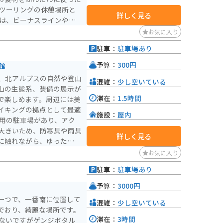
詳しく見る
たは、ビーナスラインやメ
コースへのアクセスも良
お気に入り
場も広く、安心してバイク
駐車：
駐車場あり
ます。道の駅 さかきたを
予算：
300円
館
良いでしょう。
、北アルプスの自然や登山
混雑：
少し空いている
山の生態系、装備の展示が
滞在：
1.5時間
で楽しめます。周辺には美
イキングの拠点として最適
施設：
屋内
大きいため、防寒具や雨具
詳しく見る
に触れながら、ゆったりし
お気に入り
駐車：
駐車場あり
予算：
3000円
一つで、一番南に位置して
混雑：
少し空いている
でおり、綺麗な場所です。
滞在：
3時間
少ないですがゲンジボタル