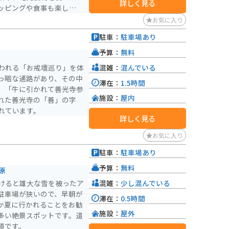
詳しく見る
ッピングや食事も楽しめま
お気に入り
を走るのがおすすめです。
駐車：
駐車場あり
リングの疲れを癒やすこと
予算：
無料
混雑：
混んでいる
われる「お戒壇巡り」を体
っ暗な通路があり、その中
滞在：
1.5時間
、「牛に引かれて善光寺参
施設：
屋内
れた善光寺の「善」の字
れています。
詳しく見る
お気に入り
駐車：
駐車場あり
予算：
無料
原
混雑：
少し混んでいる
けると雄大な雪を被ったア
駐車場が狭いので、早朝が
滞在：
0.5時間
か夏に行かれることをお勧
施設：
屋外
多い絶景スポットです。道
道です。