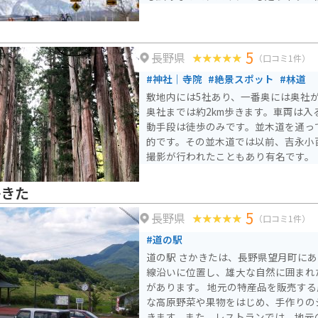
5
長野県
（口コミ1件）
#神社｜寺院
#絶景スポット
#林道
敷地内には5社あり、一番奥には奥社
奥社までは約2km歩きます。車両は入
動手段は徒歩のみです。並木道を通っ
的です。その並木道では以前、吉永小
撮影が行われたこともあり有名です。
かきた
5
長野県
（口コミ1件）
#道の駅
道の駅 さかきたは、長野県望月町にあ
線沿いに位置し、雄大な自然に囲まれ
があります。 地元の特産品を販売する農産物直売所では、新鮮
な高原野菜や果物をはじめ、手作りの
きます。また、レストランでは、地元