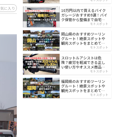
イルド
お気に入り
10万円以内で買えるバイク
ガレージおすすめ9選！バイ
ク保管から整備まで自宅で
楽々
モトスポット
岡山県のおすすめツーリン
グルート！絶景スポットや
観光スポットをまとめて紹
介
モトスポット
スロットルアシストは危
険？疲労を軽減できる正し
い使い方やオススメ商品を
紹介
モトスポット
福岡県のおすすめツーリン
グルート！絶景スポットや
観光スポットをまとめて紹
介
モトスポット