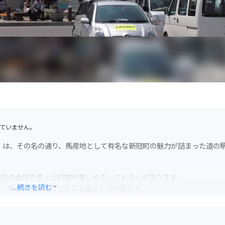
ていません。
」は、その名の通り、馬産地として有名な新冠町の魅力が詰まった道の
地元の食材を使った料理が楽しめるレストランがあります。
...続きを読む
や、馬をモチーフにしたお土産などが人気です。
があり、競走馬の蹄鉄や、競馬に関する資料などが展示されています。
となっています。