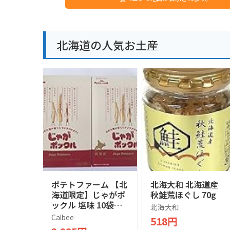
北海道の人気お土産
ポテトファーム 【北
北海大和 北海道産
海道限定】じゃがポ
秋鮭荒ほぐし 70g
ックル 塩味 10袋入
北海大和
×２箱
Calbee
518円