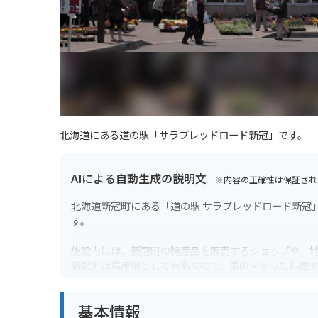
北海道にある道の駅「サラブレッドロード新冠」です。
AIによる自動生成の説明文
※内容の正確性は保証され
北海道新冠町にある「道の駅 サラブレッドロード新冠
す。
施設内には、新冠町の特産品を販売するショップや、
新冠町は馬産地として有名なので、馬肉を使った料理
また、道の駅に隣接して「レ・コード館」という施設
基本情報
競馬ファンはもちろん、そうでない方も楽しめる施設