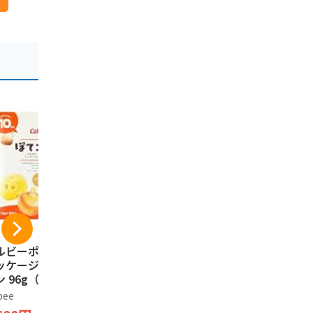
ルビーポテト【新
ISHIYA 白い恋人（ホ
プリッツ グ
ッケージ】ぽてコ
ワイト）12枚入
ごころPRE
 96g（16g*6
もろこし＞
石屋製菓
）1箱
定発売 24.
bee
プリッツ
1,394円