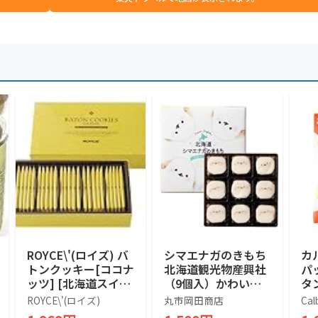
ROYCE\'(ロイズ) バ
シマエナガのきもち
カ
トンクッキー[ココナ
北海道観光物産興社
パ
ッツ] [北海道スイー
（9個入）かわいい
タン
ツ] 25個 (x 1)
シマエナガ (1箱)
袋
ROYCE\'(ロイズ)
丸市岡田商店
Cal