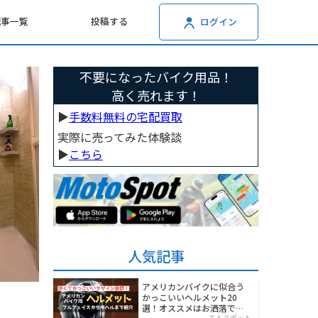
記事一覧
投稿する
ログイン
不要になったバイク用品！
高く売れます！
▶︎
手数料無料の宅配買取
実際に売ってみた体験談
▶︎
こちら
人気記事
アメリカンバイクに似合う
かっこいいヘルメット20
選！オススメはお洒落でワ
モトスポット