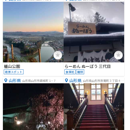
１７−２０
楯山公園
らーめん ぬーぼう 三代目
絶景スポット
食事処
麺類
山形県
山形県
山形県山形市霞城町１−７
山形県山形市旅篭町３丁目４
−５１