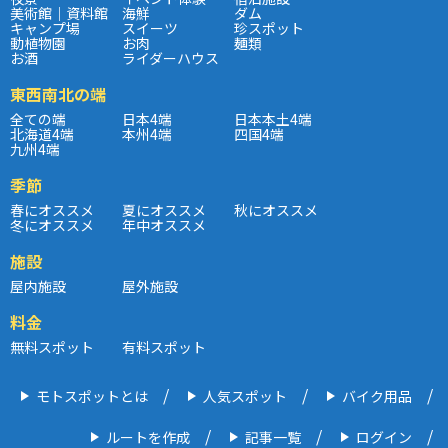
美術館｜資料館
海鮮
ダム
キャンプ場
スイーツ
珍スポット
動植物園
お肉
麺類
お酒
ライダーハウス
東西南北の端
全ての端
日本4端
日本本土4端
北海道4端
本州4端
四国4端
九州4端
季節
春にオススメ
夏にオススメ
秋にオススメ
冬にオススメ
年中オススメ
施設
屋内施設
屋外施設
料金
無料スポット
有料スポット
モトスポットとは
人気スポット
バイク用品
ルートを作成
記事一覧
ログイン