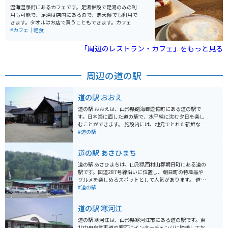
昭和初期に建てられた木造多層の旅館が立ち並んでいま
温海温泉街にあるカフェです。足湯併設で足湯のみの利
す。季節によって様々な表情を見せることもあり、年間
用も可能で、足湯は店内にあるので、悪天候でも利用で
を通して楽しめる観光スポットとして人気があります。
きます。タオルはお店で買うこともできます。カフェの
温泉以外にも、尾花沢牛やそばなどの地元のグルメも堪
隣に地元産の雑貨屋、2階にマッサージ屋さんが入って
#カフェ｜軽食
能できます。
るのでツーリングの疲れを取ることもできます。
「周辺のレストラン・カフェ」をもっと見る
周辺の道の駅
道の駅 おおえ
道の駅 おおえは、山形県飽海郡遊佐町にある道の駅で
す。日本海に面した道の駅で、水平線に沈む夕日を楽し
むことができます。 施設内には、地元でとれた新鮮な魚
介類を販売する市場や、レストランがあります。また、
#道の駅
特産品販売コーナーでは、地元産の農産物や加工品を購
入することができます。 バイクで訪れる際は、日本海沿
道の駅 あさひまち
いの道路を走行することができます。道の駅 おおえは、
休憩場所としても最適です。 道の駅 おおえ周辺には、鳥
道の駅 あさひまちは、山形県西村山郡朝日町にある道の
海ブルーラインや、丸池様など、観光スポットも点在し
駅です。国道287号線沿いに位置し、朝日町の特産品や
ています。
グルメを楽しめるスポットとして人気があります。 道の
駅内には、地元産の新鮮な野菜や果物を販売する農産物
#道の駅
直売所、そば処、レストランなどがあります。特に、朝
日町で収穫されるブランド米「つや姫」を使ったおにぎ
道の駅 寒河江
りや弁当はおすすめです。また、レストランでは、地元
産の食材をふんだんに使った郷土料理や、季節のメニュ
道の駅 寒河江は、山形県寒河江市にある道の駅です。東
ーを楽しむことができます。 バイクで訪れる場合、道の
北中央自動車道の寒河江インターチェンジに隣接してお