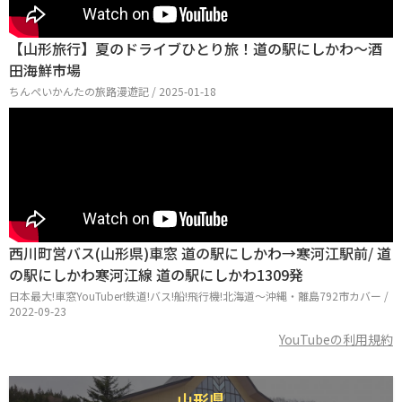
【山形旅行】夏のドライブひとり旅！道の駅にしかわ～酒
田海鮮市場
ちんぺいかんたの旅路漫遊記 / 2025-01-18
西川町営バス(山形県)車窓 道の駅にしかわ→寒河江駅前/ 道
の駅にしかわ寒河江線 道の駅にしかわ1309発
日本最大!車窓YouTuber!鉄道!バス!船!飛行機!北海道〜沖縄・離島792市カバー /
2022-09-23
YouTubeの利用規約
山形県