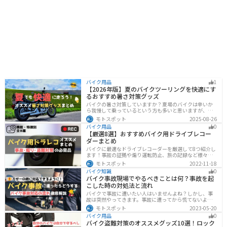
バイク用品
1
【2026年版】夏のバイクツーリングを快適にす
るおすすめ暑さ対策グッズ
バイクの暑さ対策していますか？夏場のバイクは辛いか
ら我慢して乗っているという方も多いと思いますが、し
っかりと暑さ対策をすれば夏場でも快適にバイクに乗る
モトスポット
2025-08-26
ことができます！この記事では、夏場のバイク暑さ対策
バイク用品
0
の基本と暑さ対策グッズを紹介します！
【厳選8選】おすすめバイク用ドライブレコー
ダーまとめ
バイクに最適なドライブレコーダーを厳選して8つ紹介し
ます！事故の証拠や煽り運転防止、旅の記録など様々な
役に立つドライブコーダー、何を選べばいいか迷ってい
モトスポット
2022-11-18
る方に特徴別にまとめました。
バイク知識
0
バイク事故現場でやるべきことは何？事故を起
こした時の対処法と流れ
バイクで事故に遭いたい人はいませんよね？しかし、事
故は突然やってきます。事故に遭ってから慌てないよう
に対処法を知っておきましょう。自分が加害者になった
モトスポット
2023-05-20
時、被害者になった時、それぞれどんな対応をすれば良
バイク用品
0
いのかまとめました。
バイク盗難対策のオススメグッズ10選！ロック