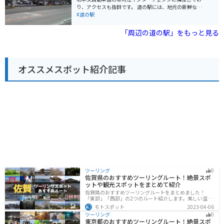
駅には広い駐車場が完備されているので安心です。周辺
り、アクセスも抜群です。 道の駅には、地元の新鮮な野
には、朝日町のシンボルである「朝日連峰」や、清流
菜や果物を販売している農産物直売所や、地元の食材を
#道の駅
「最上川」など、自然豊かな観光スポットも点在してい
使った料理が楽しめるレストランがあります。また、寒
ます。道の駅 あさひまちを拠点に、朝日町の魅力を満喫
河江市の観光案内所もあり、観光情報収集にも最適で
「周辺の道の駅」をもっと見る
してみてはいかがでしょうか。
す。 バイクで訪れる場合、道の駅には広い駐車場が完備
されているので安心です。周辺には、最上三十三観音霊
場や寒河江八幡宮などの観光スポットも点在しており、
ツーリングの拠点としてもおすすめです。 寒河江市は果
オススメスポット紹介記事
樹王国としても知られており、さくらんぼやラ・フラン
スなどの季節のフルーツ狩りを楽しむことができます。
また、名産の「冷たい肉そば」もおすすめです。
ツーリング
0
佐賀県のおすすめツーリングルート！絶景スポ
ットや観光スポットをまとめて紹介
佐賀県のおすすめツーリングルートをまとめました！
「東部」「西部」の2つのルート紹介します。美しい温泉
地や古墳群、歴史ある城や神社仏閣など、バイクツーリ
モトスポット
2023-04-06
ングに適したスポットが多数存在し、様々な楽しみ方が
ツーリング
0
できます。バイクで佐賀県にツーリングに行く際は参考
東京都のおすすめツーリングルート！絶景スポ
にしてください。