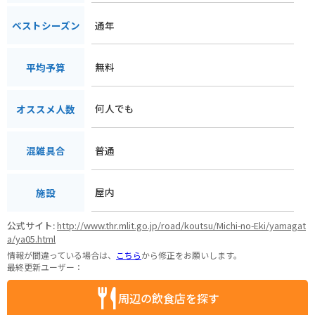
通年
ベストシーズン
無料
平均予算
何人でも
オススメ人数
普通
混雑具合
屋内
施設
公式サイト:
http://www.thr.mlit.go.jp/road/koutsu/Michi-no-Eki/yamagat
a/ya05.html
情報が間違っている場合は、
こちら
から修正をお願いします。
最終更新ユーザー：
周辺の飲食店を探す