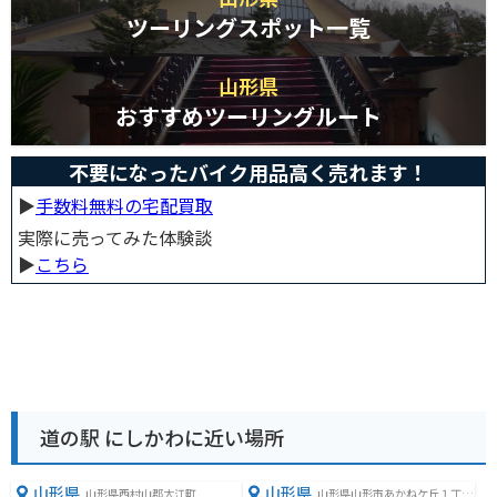
ツーリングスポット一覧
山形県
おすすめツーリングルート
不要になったバイク用品高く売れます！
▶︎
手数料無料の宅配買取
実際に売ってみた体験談
▶︎
こちら
道の駅 にしかわに近い場所
山形県
山形県
山形県西村山郡大江町
山形県山形市あかねケ丘１丁目