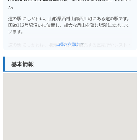
ん。
道の駅 にしかわは、山形県西村山郡西川町にある道の駅です。
国道112号線沿いに位置し、雄大な月山を望む場所に立地して
います。
...続きを読む
道の駅 にしかわは、地元の特産品を販売する直売所やレストラ
ンが併設されており、地元の食材をふんだんに使った料理や、
西川町の名産品である「月山筍」や「月山蕨」などを味わうこ
基本情報
とができます。また、休憩スペースも充実しており、ドライブ
の休憩スポットとしても最適です。
バイクで訪れる場合、道の駅 にしかわには広々とした駐車場が
完備されているため、安心して駐車することができます。月山
花笠ラインなど、周辺には景観の良いワインディングロードが
多く存在するため、ツーリングの拠点としてもおすすめです。
道の駅 にしかわから月山志津温泉までは約1時間、姥湯温泉ま
では約1時間半の道のりです。