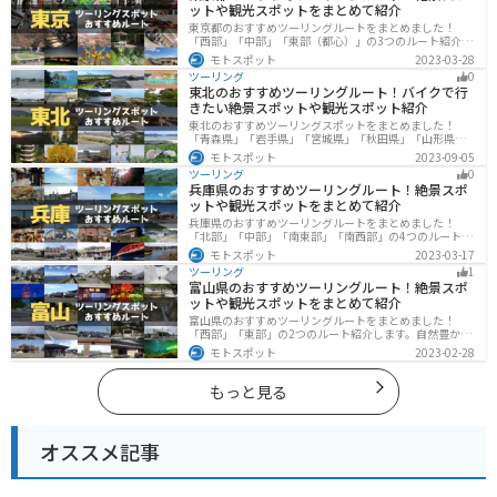
ットや観光スポットをまとめて紹介
東京都のおすすめツーリングルートをまとめました！
「西部」「中部」「東部（都心）」の3つのルート紹介し
ます。西に行けば奥多摩の自然、東に行けば都心スポッ
モトスポット
2023-03-28
トと、自然も街も楽しめるスポットが多数あります。バ
ツーリング
0
イクで東京都にツーリングに行く際は参考にしてくださ
東北のおすすめツーリングルート！バイクで行
い。
きたい絶景スポットや観光スポット紹介
東北のおすすめツーリングスポットをまとめました！
「青森県」「岩手県」「宮城県」「秋田県」「山形県」
「福島県」の各県の観光地紹介します。自然豊かな山々
モトスポット
2023-09-05
や湖、温泉地が点在し、四季折々の景色を楽しめるスポ
ツーリング
0
ットが多数あります。バイクで東北にツーリングに行く
兵庫県のおすすめツーリングルート！絶景スポ
際は参考にしてください。
ットや観光スポットをまとめて紹介
兵庫県のおすすめツーリングルートをまとめました！
「北部」「中部」「南東部」「南西部」の4つのルート紹
介します。自然豊かな山を堪能できる北部と中部、街中
モトスポット
2023-03-17
で海辺の南部と違った楽しみ方ができます。バイクで兵
ツーリング
1
庫県にツーリングに行く際は参考にしてください。
富山県のおすすめツーリングルート！絶景スポ
ットや観光スポットをまとめて紹介
富山県のおすすめツーリングルートをまとめました！
「西部」「東部」の2つのルート紹介します。自然豊かな
山と海、温泉が充実しており、美術館などもあるので、
モトスポット
2023-02-28
自然を満喫するツーリングができます。バイクで富山県
にツーリングに行く際は参考にしてください。
もっと見る
オススメ記事