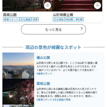
霞城公園
山形県郷土館
絶景スポット
文化施設
夜景
文化施設
美術館｜資料館
もっと見る
周辺の景色が綺麗なスポット
楯山公園
山形県大江町にある公園です。ここでは山形で1番長い最
上川が大きく曲がった様子を見ることができます。大き
く曲がっているせいで、よく災害が起こり大変な地です
が、それでもきれいに流れる様子、町全体で守っている
#絶景スポット
様子を見ることができます。細い道を山の方に登ってい
くとあります。
霞城公園
山形市中心部にある霞城公園は花見の大人気スポットで
す。車などを駐車した後に1時間ほどぐるっと城跡の周り
を1周出来ます。順路も決まっていますので、散歩しなが
ら花見をすることが出来ます。 30分ほど歩いた後は開け
#絶景スポット
#文化施設
#夜景
た場所に出るので、そこでの写真撮影がお勧めです。平
日の日中であれば、混雑具合もだいぶ違うと思いますの