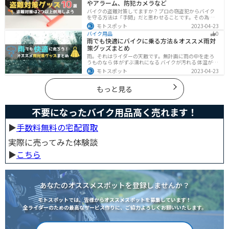
やアラーム、防犯カメラなど
バイクの盗難対策してますか？プロの窃盗犯からバイク
を守る方法は「手間」だと思わせることです。その為に
は「チェーンロック 」「ディスクロック」などしっかり
モトスポット
2023-04-23
と対策をしておきましょう。この記事では、すぐできる
バイク用品
0
バイクの盗難対策オススメグッズを紹介します。
雨でも快適にバイクに乗る方法＆オススメ雨対
策グッズまとめ
雨。それはライダーの天敵です。無計画に雨の中を走ろ
うものなら 体がずぶ濡れになる バイクが汚れる 体温が奪
われて集中力が低下する 雨で視界が悪くなる 路面が濡れ
モトスポット
2023-04-23
て滑りやすくなるなど、晴れの日にはないマイナス要素
が盛りだくさんでライダーに押し寄せてきます。そんな
雨の中を好んで走ろうなんて誰も考えていないはずです
もっと見る
が、どうしても避けられない場合もありますよね。この
記事では、レインウエアや防水バッグをはじめ、ライダ
ーや荷物を雨から守るための方法やグッズなどについて
不要になったバイク用品高く売れます！
紹介します。雨はライダーにとって非常に厄介なモノで
すが、バッチリと対策しておけば意外と快適に走れてし
まうものです
▶︎
手数料無料の宅配買取
実際に売ってみた体験談
▶︎
こちら
あなたのオススメスポットを登録しませんか？
モトスポットでは、皆様からオススメスポットを募集しています！
全ライダーのための最高なサービス作りに、ご協力よろしくお願いいたします。