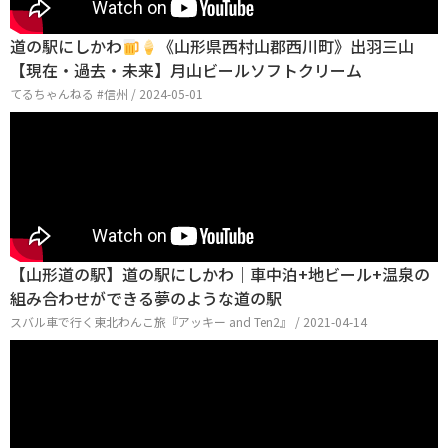
道の駅にしかわ
《山形県西村山郡西川町》出羽三山
【現在・過去・未来】月山ビールソフトクリーム
てるちゃんねる #信州 / 2024-05-01
【山形道の駅】道の駅にしかわ｜車中泊+地ビール+温泉の
組み合わせができる夢のような道の駅
スバル車で行く東北わんこ旅『アッキー and Ten2』 / 2021-04-14