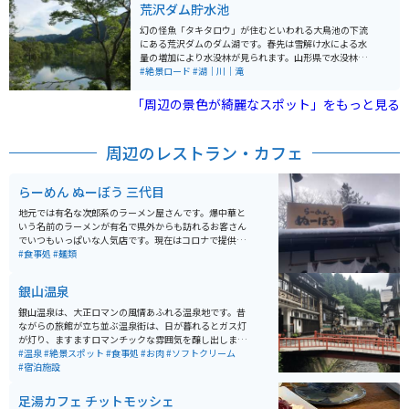
荒沢ダム貯水池
で、混雑を避けたい方には平日の昼間に行く事をオスス
メします。
幻の怪魚「タキタロウ」が住むといわれる大鳥池の下流
にある荒沢ダムのダム湖です。春先は雪解け水による水
量の増加により水没林が見られます。山形県で水没林と
いえば飯豊町の白川湖が有名ですが、庄内地方の山中に
#絶景ロード
#湖｜川｜滝
もあります。冬季は豪雪で登れませんが、4月くらいには
車・バイクでも登れるようになります。
「周辺の景色が綺麗なスポット」をもっと見る
周辺のレストラン・カフェ
らーめん ぬーぼう 三代目
地元では有名な次郎系のラーメン屋さんです。爆中華と
いう名前のラーメンが有名で県外からも訪れるお客さん
でいつもいっぱいな人気店です。現在はコロナで提供し
ていませんが、大きなきくらげが食べ放題という粋なサ
#食事処
#麺類
ービスもおこなっています。
銀山温泉
銀山温泉は、大正ロマンの風情あふれる温泉地です。昔
ながらの旅館が立ち並ぶ温泉街は、日が暮れるとガス灯
が灯り、ますますロマンチックな雰囲気を醸し出しま
す。銀山温泉は、慶長年間に栄えた延沢銀山から名付け
#温泉
#絶景スポット
#食事処
#お肉
#ソフトクリーム
られました。温泉宿が温泉街の中心に通る銀山川の両岸
#宿泊施設
に連なり、ノスタルジックな街灯に照らされた景色は懐
かしさと秘湯感を思わせる雰囲気が人気な観光スポット
足湯カフェ チットモッシェ
です。 この温泉地は、山に囲まれていて、大正末期から