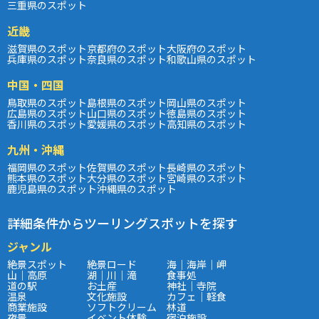
三重県のスポット
近畿
滋賀県のスポット
京都府のスポット
大阪府のスポット
兵庫県のスポット
奈良県のスポット
和歌山県のスポット
中国・四国
鳥取県のスポット
島根県のスポット
岡山県のスポット
広島県のスポット
山口県のスポット
徳島県のスポット
香川県のスポット
愛媛県のスポット
高知県のスポット
九州・沖縄
福岡県のスポット
佐賀県のスポット
長崎県のスポット
熊本県のスポット
大分県のスポット
宮崎県のスポット
鹿児島県のスポット
沖縄県のスポット
詳細条件からツーリングスポットを探す
ジャンル
絶景スポット
絶景ロード
海｜海岸｜岬
山｜高原
湖｜川｜滝
食事処
道の駅
お土産
神社｜寺院
温泉
文化施設
カフェ｜軽食
商業施設
ソフトクリーム
林道
夜景
イベント体験
宿泊施設