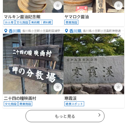
マルキン醤油記念館
ヤマロク醤油
お土産
文化施設
美術館｜資料館
商業施設
香川県
香川県
香川県小豆郡小豆島町田浦甲９
香川県小豆郡小豆島町神懸通乙
３１
１６８
二十四の瞳映画村
寒霞渓
文化施設
商業施設
絶景スポット
もっと見る