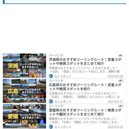
スポットとしてもおすすめです。特に、道の駅からほど
近い父母ヶ浜は、干潮時には水面が鏡のように反射する
「日本のウユニ塩湖」として近年人気を集めています。
道の駅 大坂城残石記念公園は、歴史に触れながら、瀬戸
内海の美しい景色やグルメも楽しめるスポットです。
ツーリング
1
茨城県のおすすめツーリングルート！定番スポ
ットや絶景スポットをまとめて紹介
茨城県のおすすめツーリングルートをまとめました！
「北部」「南部」の2つのルート紹介します。海鮮が堪能
できる港や梅の景勝地、自然豊かな山々があるのでツー
モトスポット
2023-02-28
リングにもってこいです。バイクで茨城県にツーリング
ツーリング
0
に行く際は参考にしてください。
広島県のおすすめツーリングルート！定番スポ
ットや絶景スポットを紹介
広島県のおすすめツーリングルートをまとめました！
「北部」「南東部」「南西部」の3つのルート紹介しま
す。自然豊かな山と海だけでなく、歴史的価値のある建
モトスポット
2023-02-27
造物も多数あるので、飽きることなくツーリングを堪能
ツーリング
0
できます。バイクで広島県にツーリングに行く際は参考
愛媛県のおすすめツーリングルート！絶景スポ
にしてください。
ットや観光スポットをまとめて紹介
愛媛県のおすすめツーリングルートをまとめました！
「北部」「中部」「西部」の3つのルート紹介します。山
や海といった自然だけでなく、気軽に渡れる島もあり
モトスポット
2023-03-20
様々な楽しみ方ができます。バイクで愛媛県にツーリン