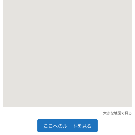
バイクで訪れる場合は、園内の駐車場にバイクを停められま
す。園内は比較的広く、アップダウンも少ないため、バイクで
も快適に散策できます。周辺には、道の駅やカフェなど休憩で
きる場所もあるため、ツーリングの途中に立ち寄るのもおすす
めです。
大きな地図で見る
ここへのルートを見る