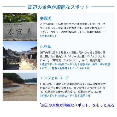
周辺の景色が綺麗なスポット
寒霞渓
とても素晴らしい景色が広がる絶景スポットで、ロープ
ウェイから見る渓谷は迫力満点です。頂点で食べるアイ
スやバーベキューは格別な味がします。紅葉の時期に行
くことをオススメします。
#絶景スポット
小豆島
瀬戸内海に浮かぶ離島・小豆島。穏やかな海と温暖な気
候に囲まれた島内には「オリーブ公園」や「エンジェル
ロード」「寒霞渓（かんかけい）」など、風光明媚でフ
ォトジェニックなスポットがたくさんあります。「二十
#絶景スポット
#絶景ロード
#山｜高原
#海｜海岸｜岬
#夜景
四の瞳映画村・岬の分教場」や桜の名所「城山公園」
#カフェ｜軽食
#食事処
#スイーツ
#お土産
「夏至観音」など、映画やドラマのロケ地として馴染み
深い場所も多く、女性や若者の旅先としても注目されて
エンジェルロード
います。「迷路のまち」や「中山千枚田」など内陸部に
も見どころが多いのも魅力です。
1日に2回、干潮時に砂の道が現れます。恋人の聖地で大
切な人と手を繋いで渡ると、願いが叶うと言われていま
す。駐車場から徒歩3分程度で、駐車場付近にはお土産屋
もあります。干潮時しか渡れないので、行く際は、干潮
#絶景スポット
#絶景ロード
#海｜海岸｜岬
の時間を調べておいた方が良いです。
「周辺の景色が綺麗なスポット」をもっと見る