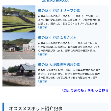
道の駅 小豆島オリーブ公園
香川県小豆島にある「道の駅 小豆島オリーブ公園」は、
瀬戸内海を望む小高い丘に広がるオリーブ畑が魅力の道
の駅です。 園内には、約2,000本のオリーブの木が植え
られており、オリーブの歴史や文化を学べる施設や、オ
#道の駅
リーブを使った cosmetics や食品を販売するショップ、
レストランなどがあります。 また、ギリシャ風車や魔女
道の駅 小豆島ふるさと村
の宅急便のロケ地として知られる白い建物など、フォト
ジェニックなスポットもたくさんあります。 バイクで訪
香川県小豆島町にある道の駅「小豆島ふるさと村」は、
れる際は、駐車場から園内への移動は徒歩となります
小豆島の玄関口に位置し、観光情報の発信拠点として多
が、園内は比較的コンパクトにまとまっているので、散
くの観光客が訪れます。 新鮮な地元産の野菜や果物、魚
策しやすいです。 小豆島オリーブ公園は、美しい景色と
介類などを販売する産直市場や、小豆島名物のオリーブ
#道の駅
オリーブの魅力を満喫できるスポットです。 【おすすめ
を使ったお土産などが購入できるショップ、地元の食材
ポイント】 * オリーブオイルを使ったソフトクリーム *
を活かした料理が味わえるレストランなどがあります。
道の駅 大坂城残石記念公園
瀬戸内海をバックにギリシャ風車で写真撮影 * 映画「魔
バイクで訪れる際は、道の駅に無料の駐車場が完備され
女の宅急便」のロケ地巡り
ているので安心です。小豆島は島全体がコンパクトで、
道の駅 大坂城残石記念公園は、香川県丸亀市にある道の
海岸線沿いを中心に走行しやすい道が多いので、バイク
駅です。その名の通り、かつて豊臣秀吉が築城した大坂
での観光にもおすすめです。小豆島オリーブ公園やエン
城の石垣に使われた石の産地であった歴史を持つ場所に
ジェルロードなど、風光明媚なスポットを巡ってみまし
あります。 園内には、実際に大阪城へ運ばれることなく
#道の駅
ょう。 小豆島の名産品は、オリーブオイル、醤油、素麺
残された巨大な石が点在しており、当時の技術力の高さ
などがあります。道の駅でも購入できるので、お土産に
を物語っています。また、石垣積み体験コーナーなども
「周辺の道の駅」をもっと見る
いかがでしょうか。
あり、歴史を身近に感じることができます。道の駅に
は、地元の特産品を販売する物産館や、讃岐うどんをは
じめとした地元グルメを楽しめるレストランもありま
す。 バイクで訪れる場合、道の駅には広い駐車場が完備
オススメスポット紹介記事
されているので安心です。周辺には、瀬戸内海国立公園
に指定された美しい海岸線が広がっており、ツーリング