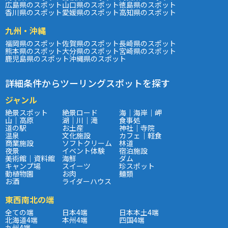
広島県のスポット
山口県のスポット
徳島県のスポット
香川県のスポット
愛媛県のスポット
高知県のスポット
九州・沖縄
福岡県のスポット
佐賀県のスポット
長崎県のスポット
熊本県のスポット
大分県のスポット
宮崎県のスポット
鹿児島県のスポット
沖縄県のスポット
詳細条件からツーリングスポットを探す
ジャンル
絶景スポット
絶景ロード
海｜海岸｜岬
山｜高原
湖｜川｜滝
食事処
道の駅
お土産
神社｜寺院
温泉
文化施設
カフェ｜軽食
商業施設
ソフトクリーム
林道
夜景
イベント体験
宿泊施設
美術館｜資料館
海鮮
ダム
キャンプ場
スイーツ
珍スポット
動植物園
お肉
麺類
お酒
ライダーハウス
東西南北の端
全ての端
日本4端
日本本土4端
北海道4端
本州4端
四国4端
九州4端