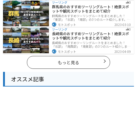
ツーリング
0
グに行く際は参考にしてください。
群馬県のおすすめツーリングルート！絶景スポ
ットや観光スポットをまとめて紹介
群馬県のおすすめツーリングルートをまとめました！
「東部」「北部」「南部」の3つのルート紹介します。草
津温泉や伊香保温泉など全国でも有名な温泉や豊かな自
モトスポット
2023-03-10
然を満喫するツーリングができます。バイクで群馬県に
ツーリング
0
ツーリングに行く際は参考にしてください。
長崎県のおすすめツーリングルート！絶景スポ
ットや観光スポットをまとめて紹介
長崎県のおすすめツーリングルートをまとめました！
「北部」「南西部」「南東部」の3つのルート紹介しま
す。国際色豊かな街並みや世界遺産、絶景ポイントが数
モトスポット
2023-04-09
多く存在し、様々な楽しみ方ができます。バイクで長崎
県にツーリングに行く際は参考にしてください。
もっと見る
オススメ記事