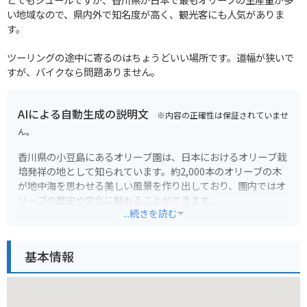
い地域なので、県内外で知名度が高く、観光客にも人気がありま
す。
ツーリングの途中に寄るのはちょうどいい場所です。道幅が狭いで
すが、バイクなら問題ありません。
AIによる自動生成の説明文
※内容の正確性は保証されていませ
ん。
香川県の小豆島にあるオリーブ園は、日本におけるオリーブ栽
培発祥の地として知られています。約2,000本のオリーブの木
が地中海を思わせる美しい風景を作り出しており、園内ではオ
リーブの歴史や文化に触れることができます。
...続きを読む
オリーブ園の見どころは、ギリシャ風車やオリーブの女神像な
どが点在する園内を散策できることです。展望台からは、瀬戸
基本情報
内海の島々やオリーブ畑を一望できます。また、オリーブオイ
ルや化粧品などの特産品を購入したり、オリーブを使った料理
を楽しめるのも魅力です。