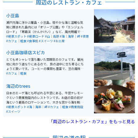
周辺のレストラン・カフェ
小豆島
瀬戸内海に浮かぶ離島・小豆島。穏やかな海と温暖な気
候に囲まれた島内には「オリーブ公園」や「エンジェル
ロード」「寒霞渓（かんかけい）」など、風光明媚でフ
ォトジェニックなスポットがたくさんあります。「二十
#絶景スポット
#絶景ロード
#山｜高原
#海｜海岸｜岬
#夜景
四の瞳映画村・岬の分教場」や桜の名所「城山公園」
#カフェ｜軽食
#食事処
#スイーツ
#お土産
「夏至観音」など、映画やドラマのロケ地として馴染み
深い場所も多く、女性や若者の旅先としても注目されて
小豆島珈琲店スピカ
います。「迷路のまち」や「中山千枚田」など内陸部に
も見どころが多いのも魅力です。
とてもオシャレで落ち着いた雰囲気のカフェです。 観光
地に向かう道なりにあるので、 旅の途中に立ち寄るにち
ょうど良いです。 コーヒーの種類も豊富で、豆の風味・
特性にこだわった高品質で特徴的な味を堪能できます。
#カフェ｜軽食
海辺のtrees
日本のエーゲ海とも呼ばれる牛窓にある、牛窓テレモー
クという商業施設内のレストランです。お店の目の前が
海という最高のロケーションで、大きな窓から海を眺め
ながら食事をすることができます。外にも席があり、気
#絶景スポット
#海｜海岸｜岬
#カフェ｜軽食
#商業施設
候が良い時は外での食事も気持ちよさそうです。 地元瀬
#スイーツ
戸内市産の野菜や魚介類をたっぷり使ったランチや、瀬
戸内市産のフルーツを使ったパフェなども楽しめます。
「周辺のレストラン・カフェ」をもっと見る
建物の隣に広い駐車場があり、駐車スペースには困りま
せん。
周辺の道の駅