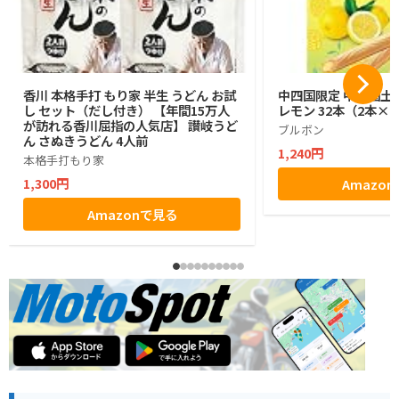
香川 本格手打 もり家 半生 うどん お試
中四国限定 中四国土
し セット（だし付き） 【年間15万人
レモン 32本（2本×1
が訪れる香川屈指の人気店】 讃岐うど
ブルボン
ん さぬきうどん 4人前
1,240円
本格手打もり家
1,300円
Amazo
Amazonで見る