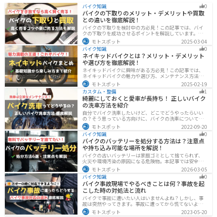
バイク知識
0
バイクの下取りのメリット・デメリットや買取
との違いを徹底解説！
バイクの下取りを検討中の方必見！この記事では、バイ
クの下取りを成功させるポイントを解説しています。実
は、下取りは現金化の手間を省き、乗り換え当日までバ
モトスポット
2025-03-04
イクに乗れる一方で、査定額が低くなる場合も多いため
バイク知識
0
注意が必要です。この記事を読めば、よい条件で下取り
ネイキッドバイクとは？メリット・デメリット
を進めるコツがわかります。
や選び方を徹底解説！
ネイキッドバイクに興味がある方必見！この記事では、
ネイキッドバイクの魅力や選び方、メンテナンス方法な
どを解説しています。実は、ネイキッドバイクは、操作
モトスポット
2025-02-19
性に優れており、初心者にも優しいバイクです。この記
カスタム・整備
1
事を読めば、ネイキッドバイクへの理解が深まります。
綺麗にしておくと愛車が長持ち！ 正しいバイク
の洗車方法を紹介
自分でバイク洗車したいけど、どこでどうやったらいい
の？そう思っている方向けに、バイクの洗車について徹
底的にまとめました。バイク洗車ができる場所から洗車
モトスポット
2022-09-20
手順まで全て解説します。正しい洗車方法は身につける
バイク知識
0
ことでバイクのメンテナンスにもなります。
バイクのバッテリーを処分する方法は？注意点
や持ち込み可能な場所を解説！
バイクの古いバッテリーは家庭ゴミとして捨てられず、
火災や環境汚染の原因になる危険物。本記事では安全な
保管方法や絶縁などの注意点、無料・低コストで回収し
モトスポット
2026-03-05
てもらう方法、買い取りの可否を解説。ナップスやオー
バイク知識
0
トバックス、イエローハットなどの回収対応店舗も紹介
バイク事故現場でやるべきことは何？事故を起
します。
こした時の対処法と流れ
バイクで事故に遭いたい人はいませんよね？しかし、事
故は突然やってきます。事故に遭ってから慌てないよう
に対処法を知っておきましょう。自分が加害者になった
モトスポット
2023-05-20
時、被害者になった時、それぞれどんな対応をすれば良