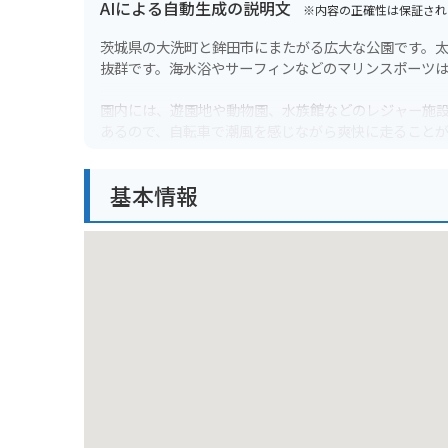
AIによる自動生成の説明文
※内容の正確性は保証され
茨城県の大洗町と鉾田市にまたがる広大な公園です。
抜群です。海水浴やサーフィンなどのマリンスポーツ
園内には、遊園地や動物園、水族館などのレジャー施
あるので、自転車で潮風を感じながら爽快に走ること
バイクで行く場合は、海岸線沿いの道路を走ると気持
基本情報
無料の駐車場も充実しています。