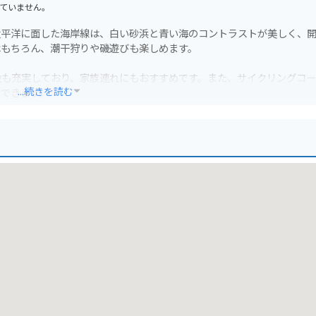
ていません。
太平洋に面した海岸線は、白い砂浜と青い海のコントラストが美しく、
はもちろん、潮干狩りや磯遊びも楽しめます。
設も充実しており、家族連れにもおすすめです。また、サイクリングコ
...続きを読む
ができます。
ちが良いです。ただし、海風が強い日もあるので、走行には注意が必要で