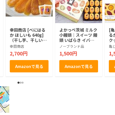
幸田商店 [べにはる
よかっぺ茨城 ミルク
[
か ほしいも 640g]
小饅頭｜スイーツ 饅
る
（干し芋、干しい
頭 いばらき イバラ
ク
も、乾燥芋） 茨城県
キ ご当地 お取り寄
産
幸田商店
ノーブランド品
亀
産 紅はるか 国産 TV
せ…
土
2,700円
1,500円
1,
東京でも紹介 ねっと
手
り もっちり やわら
か 上品な甘さ
Amazonで見る
Amazonで見る