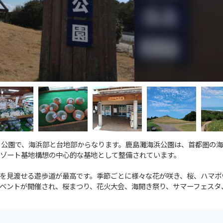
る公園で、海浜部と台地部からなります。鹿島灘海浜公園は、首都圏の
ゾート基地構想の中心的な基地として整備されています。
を見渡せる遊歩道が最高です。季節ごとに様々な花が咲き、桜、ハマボ
ベントが開催され、桜まつり、花火大会、海開き祭り、サマーフェスタ