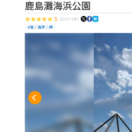
鹿島灘海浜公園
5
（口コミ1件）
#海｜海岸｜岬