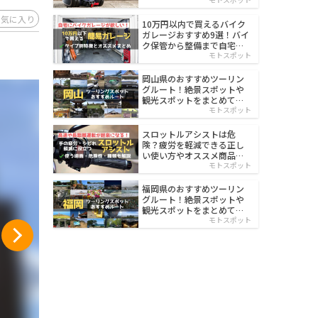
イルド
お気に入り
10万円以内で買えるバイク
ガレージおすすめ9選！バイ
ク保管から整備まで自宅で
楽々
モトスポット
岡山県のおすすめツーリン
グルート！絶景スポットや
観光スポットをまとめて紹
介
モトスポット
スロットルアシストは危
険？疲労を軽減できる正し
い使い方やオススメ商品を
紹介
モトスポット
福岡県のおすすめツーリン
グルート！絶景スポットや
観光スポットをまとめて紹
介
モトスポット