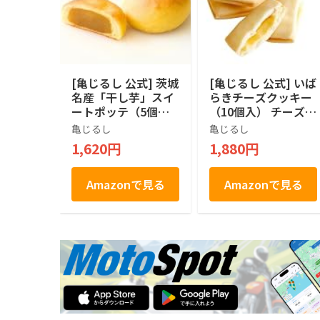
[亀じるし 公式] 茨城
[亀じるし 公式] いば
名産「干し芋」スイ
らきチーズクッキー
ートポッテ（5個
（10個入） チーズ感
入）洋風まんじゅう
たっぷりのクリーム
亀じるし
亀じるし
茨城土産 個包装 ギ
チョコレート 茨城土
1,620円
1,880円
フト
産 個包装 ギフト プ
レゼント
Amazonで見る
Amazonで見る