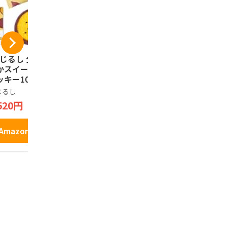
亀じるし 公式] 紅は
【TVで紹介 パリッ
春夏限定[
かスイートポテト
と軽いクセになる
公式] まる
ッキー10枚 茨城県
味】[亀じるし 公式]
入）特製メ
 さつまいも 茨城
水戸納豆せんべい 28
ーム 洋風饅
じるし
亀じるし
亀じるし
産 個包装 ギフト
枚入 せんべい 納豆
ト焼き菓子
520円
2,220円
1,620円
土産 プレゼント
茨城土産 個包装 和
食感 茨城土
がらし風味 お茶請け
装 ギフト
ギフト 手土産
Amazonで見る
Amazonで見る
Amazo