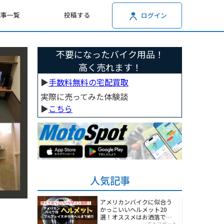
記事一覧
投稿する
ログイン
不要になったバイク用品！
高く売れます！
▶︎
手数料無料の宅配買取
実際に売ってみた体験談
▶︎
こちら
人気記事
アメリカンバイクに似合う
かっこいいヘルメット20
選！オススメはお洒落でワ
モトスポット