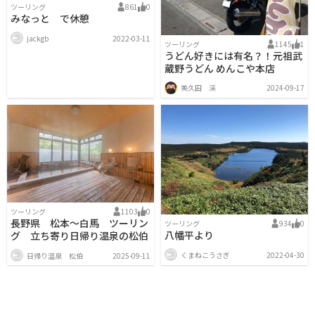
ツーリング
861
0
みなっと で休憩
jackgb
2022-03-11
ツーリング
1145
1
うどん好きには有名？！元祖武
蔵野うどん めんこや本店
美久田 渓
2024-09-17
ツーリング
1103
0
長野県 松本～白馬 ツーリン
ツーリング
934
0
八幡平より
グ 立ち寄り日帰り温泉の松伯
くまねこうさぎ
2022-04-30
日帰り温泉 松伯
2025-09-11