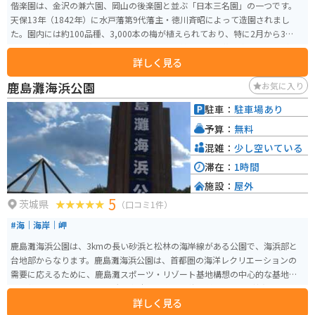
偕楽園は、金沢の兼六園、岡山の後楽園と並ぶ「日本三名園」の一つです。
天保13年（1842年）に水戸藩第9代藩主・徳川斉昭によって造園されまし
た。園内には約100品種、3,000本の梅が植えられており、特に2月から3月に
かけて開催される「水戸の梅まつり」では、美しい梅の花を楽しむことがで
詳しく見る
きます。周辺には千波湖や茨城県立近代美術館などの観光スポットも多く、
併せての訪問がオススメです。 また、園内には藩主の別邸であった「好文
鹿島灘海浜公園
お気に入り
亭」があり、こちらも見どころの一つです。好文亭は二階建てで、上階から
は千波湖を一望できる絶景が広がります。さらに、秋には紅葉が美しく、四
駐車：
駐車場あり
季折々の自然を楽しむことができます。
予算：
無料
混雑：
少し空いている
滞在：
1時間
施設：
屋外
5
茨城県
（口コミ1件）
#海｜海岸｜岬
鹿島灘海浜公園は、3kmの長い砂浜と松林の海岸線がある公園で、海浜部と
台地部からなります。鹿島灘海浜公園は、首都圏の海洋レクリエーションの
需要に応えるために、鹿島灘スポーツ・リゾート基地構想の中心的な基地と
して整備されています。 最大の魅力は、美しい海岸線で、白い砂浜と夕日や
詳しく見る
富士山を見渡せる遊歩道が最高です。季節ごとに様々な花が咲き、桜、ハマボ