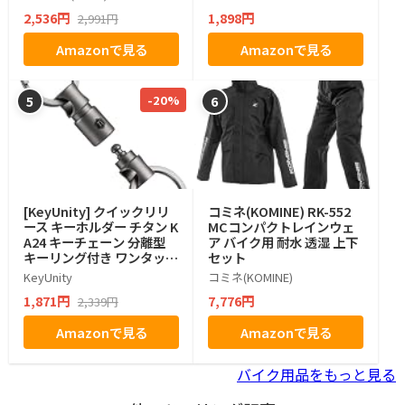
規則適合品 土屋圭市氏推奨
2,536円
1,898円
2,991円
6910
Amazonで見る
Amazonで見る
-20%
5
6
[KeyUnity] クイックリリ
コミネ(KOMINE) RK-552
ース キーホルダー チタン K
MCコンパクトレインウェ
A24 キーチェーン 分離型
ア バイク用 耐水 透湿 上下
キーリング付き ワンタッチ
セット
おしゃれ リリーサー 着脱
KeyUnity
コミネ(KOMINE)
式 360°回転 小型 軽量 錆び
1,871円
7,776円
2,339円
ない 鍵 紛失防止 グッズ
Amazonで見る
Amazonで見る
バイク用品をもっと見る