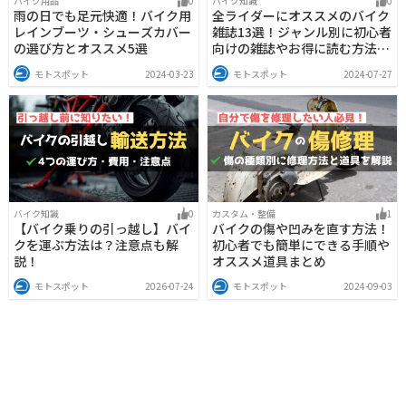
バイク用品
0
バイク知識
0
雨の日でも足元快適！バイク用
全ライダーにオススメのバイク
レインブーツ・シューズカバー
雑誌13選！ジャンル別に初心者
の選び方とオススメ5選
向けの雑誌やお得に読む方法も
解説
モトスポット
2024-03-23
モトスポット
2024-07-27
バイク知識
0
カスタム・整備
1
【バイク乗りの引っ越し】バイ
バイクの傷や凹みを直す方法！
クを運ぶ方法は？注意点も解
初心者でも簡単にできる手順や
説！
オススメ道具まとめ
モトスポット
2026-07-24
モトスポット
2024-09-03