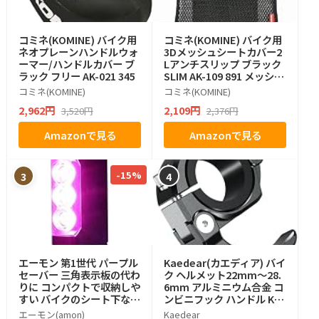
コミネ(KOMINE) バイク用
コミネ(KOMINE) バイク用
ネオプレーンハンドルウォ
3Dメッシュシートカバー2
ーマー/ハンドルカバー ブ
Lアンチスリップ ブラック
ラック フリー AK-021 345
SLIM AK-109 891 メッシュ
素材
コミネ(KOMINE)
コミネ(KOMINE)
2,962円
2,109円
3,520円
2,376円
Amazonで見る
Amazonで見る
-15%
3
4
エーモン 第1世代 パープル
Kaedear(カエディア) バイ
セーバー 三角表示板の代わ
ク ヘルメット22mm～28.
りに コンパクトで収納しや
6mm アルミニウム合金 コ
すい バイクのシート下など
ンビニフック ハンドル KD
停止表示灯 道路交通法施行
R-RF2 (リングタイプ)
エーモン(amon)
Kaedear