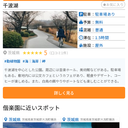
ウ、コスモス、梅などが楽しめます。また、年間を通じて様々なイベントが
千波湖
お気に入り
開催され、桜まつり、花火大会、海開き祭り、サマーフェスタ、コスモスま
つりなどがあります。
駐車：
駐車場あり
予算：
無料
混雑：
普通
滞在：
1.5時間
施設：
屋外
5
茨城県
（口コミ1件）
#動植物園
#海｜海岸｜岬
千波湖を中心とした公園。周辺には音楽ホール、美術館などがある。駐車場
もある。敷地内には公文カフェというカフェがあり、軽食やデザート、コー
ヒーが楽しめる。また、白鳥の餌やりやボートなども楽しむことができる。
詳しく見る
偕楽園に近いスポット
茨城県
茨城県
茨城県東茨城郡大洗町磯浜町
茨城県東茨城郡大洗町磯浜町
６８８１
８２５５−３