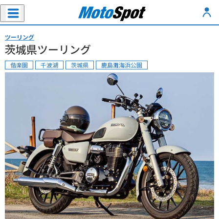
ツーリング
茨城県ツーリング
偕楽園
千波湖
茨城県
鹿島灘海浜公園