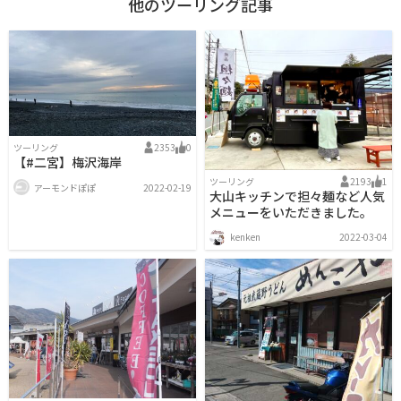
他のツーリング記事
ツーリング
2353
0
【#二宮】梅沢海岸
ツーリング
2193
1
アーモンドぽぽ
2022-02-19
大山キッチンで担々麺など人気
メニューをいただきました。
kenken
2022-03-04