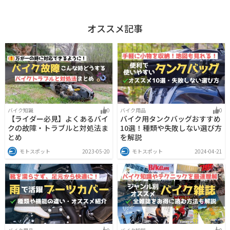
オススメ記事
バイク知識
0
バイク用品
0
【ライダー必見】よくあるバイ
バイク用タンクバッグおすすめ
クの故障・トラブルと対処法ま
10選！種類や失敗しない選び方
とめ
を解説
モトスポット
2023-05-20
モトスポット
2024-04-21