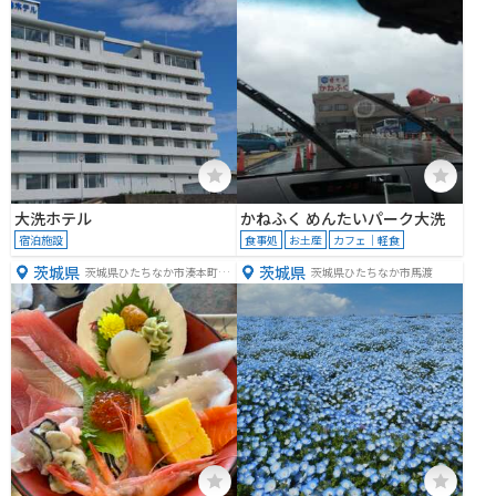
大洗ホテル
かねふく めんたいパーク大洗
宿泊施設
食事処
お土産
カフェ｜軽食
茨城県
茨城県
茨城県ひたちなか市湊本町１
茨城県ひたちなか市馬渡
９−８