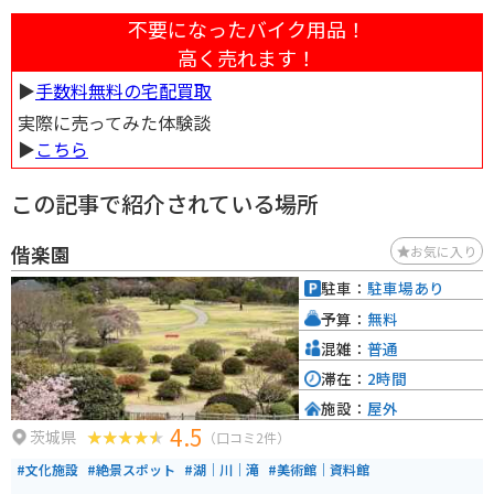
不要になったバイク用品！
高く売れます！
▶︎
手数料無料の宅配買取
実際に売ってみた体験談
▶︎
こちら
この記事で紹介されている場所
偕楽園
お気に入り
駐車：
駐車場あり
予算：
無料
混雑：
普通
滞在：
2時間
施設：
屋外
4.5
茨城県
（口コミ2件）
#文化施設
#絶景スポット
#湖｜川｜滝
#美術館｜資料館