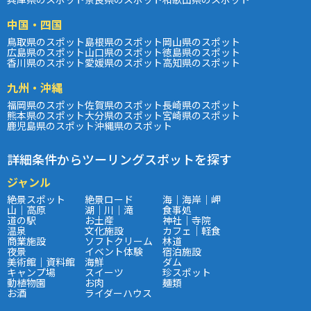
中国・四国
鳥取県のスポット
島根県のスポット
岡山県のスポット
広島県のスポット
山口県のスポット
徳島県のスポット
香川県のスポット
愛媛県のスポット
高知県のスポット
九州・沖縄
福岡県のスポット
佐賀県のスポット
長崎県のスポット
熊本県のスポット
大分県のスポット
宮崎県のスポット
鹿児島県のスポット
沖縄県のスポット
詳細条件からツーリングスポットを探す
ジャンル
絶景スポット
絶景ロード
海｜海岸｜岬
山｜高原
湖｜川｜滝
食事処
道の駅
お土産
神社｜寺院
温泉
文化施設
カフェ｜軽食
商業施設
ソフトクリーム
林道
夜景
イベント体験
宿泊施設
美術館｜資料館
海鮮
ダム
キャンプ場
スイーツ
珍スポット
動植物園
お肉
麺類
お酒
ライダーハウス