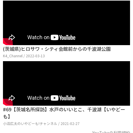
(茨城県)ヒロサワ・シティ会館前からの千波湖公園
K4_Channel / 2022-03-13
#69【茨城名所探訪】水戸のいいとこ、千波湖【いやどー
も】
小沼広太のいやどーも!チャンネル / 2021-02-27
YouTubeの利用規約