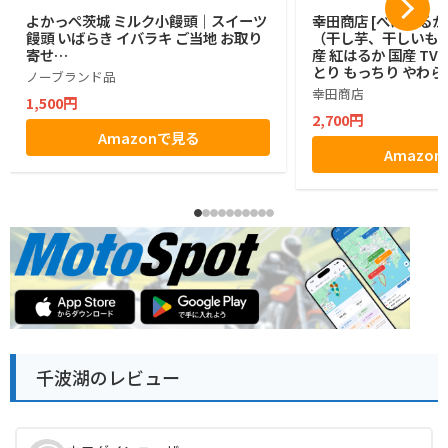
よかっぺ茨城 ミルク小饅頭｜スイーツ
幸田商店 [べにはるか 
饅頭 いばらき イバラキ ご当地 お取り
（干し芋、干しいも、
寄せ…
産 紅はるか 国産 T
とり もっちり やわら
ノーブランド品
幸田商店
1,500円
2,700円
Amazonで見る
Amazo
千波湖のレビュー