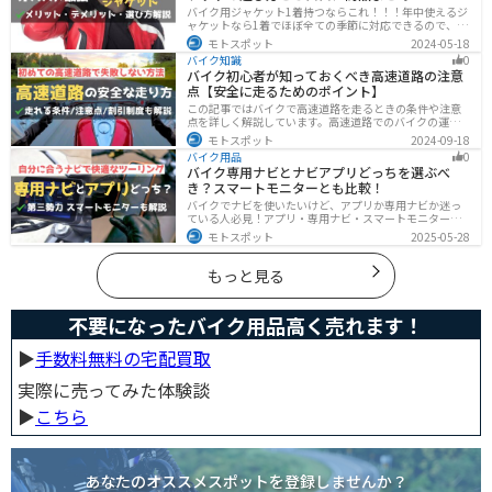
バイク用ジャケット1着持つならこれ！！！年中使えるジ
ャケットなら1着でほぼ全ての季節に対応できるので、出
費も抑えられます。真夏や真冬など極端な季節に乗る場
モトスポット
2024-05-18
合は専用ジャケットがあるとより快適になるのでツーリ
バイク知識
0
ングスタイルに合わせて検討してください。
バイク初心者が知っておくべき高速道路の注意
点【安全に走るためのポイント】
この記事ではバイクで高速道路を走るときの条件や注意
点を詳しく解説しています。高速道路でのバイクの運転
に不安を感じていませんか？実は安全に運転するには、
モトスポット
2024-09-18
走行条件や注意点を正しく理解することが大切です。高
バイク用品
0
速道路でも安全にバイクの運転を楽しむ方法を紹介しま
バイク専用ナビとナビアプリどっちを選ぶべ
す！
き？スマートモニターとも比較！
バイクでナビを使いたいけど、アプリか専用ナビか迷っ
ている人必見！アプリ・専用ナビ・スマートモニターの
メリット、デメリット、どんな人にオススメなのかを解
モトスポット
2025-05-28
説します。自分に合ったナビを見つけて快適なツーリン
グライフを送りましょう！
もっと見る
不要になったバイク用品高く売れます！
▶︎
手数料無料の宅配買取
実際に売ってみた体験談
▶︎
こちら
あなたのオススメスポットを登録しませんか？