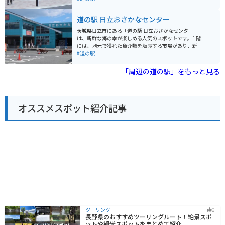
かさまは、休憩場所としてだけでなく、観光情報収集の
た地元グルメを楽しめるレストランがあります。 バイク
拠点としても活用できます。
で訪れる際は、道の駅に併設された無料の駐車場が利用
道の駅 日立おさかなセンター
できます。また、周辺には奥久慈パノラマラインなど、
景色が美しいワインディングロードも多いため、ツーリ
茨城県日立市にある「道の駅 日立おさかなセンター」
ングの拠点としてもおすすめです。 特産品としては、奥
は、新鮮な海の幸が楽しめる人気のスポットです。 1階
久慈りんごや、こんにゃく、ゆばなどが有名です。道の
には、地元で獲れた魚介類を販売する市場があり、新鮮
駅で購入できるほか、周辺の農園や店舗でも取り扱って
な魚介類をお手頃価格で購入できます。2階には、海鮮丼
#道の駅
います。
や寿司、天ぷらなど、海の幸を堪能できる飲食店が軒を
連ねています。 バイクで訪れる場合、道の駅には広い駐
「周辺の道の駅」をもっと見る
車場が完備されているので安心です。日立市内には、日
立おさかなセンター以外にも、海沿いを走る爽快なシー
サイドロードや、日本三大庭園の一つである偕楽園な
ど、観光スポットが点在しています。 日立おさかなセン
オススメスポット紹介記事
ターは、新鮮な海の幸を味わいたい方はもちろん、ドラ
イブやツーリングの休憩スポットとしてもおすすめで
す。お土産には、地元産の干物や海産物加工品が人気で
す。
ツーリング
0
長野県のおすすめツーリングルート！絶景スポ
ットや観光スポットをまとめて紹介