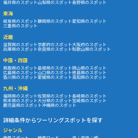
福井県のスポット
山梨県のスポット
長野県のスポット
東海
岐阜県のスポット
静岡県のスポット
愛知県のスポット
三重県のスポット
近畿
滋賀県のスポット
京都府のスポット
大阪府のスポット
兵庫県のスポット
奈良県のスポット
和歌山県のスポット
中国・四国
鳥取県のスポット
島根県のスポット
岡山県のスポット
広島県のスポット
山口県のスポット
徳島県のスポット
香川県のスポット
愛媛県のスポット
高知県のスポット
九州・沖縄
福岡県のスポット
佐賀県のスポット
長崎県のスポット
熊本県のスポット
大分県のスポット
宮崎県のスポット
鹿児島県のスポット
沖縄県のスポット
詳細条件からツーリングスポットを探す
ジャンル
絶景スポット
絶景ロード
海｜海岸｜岬