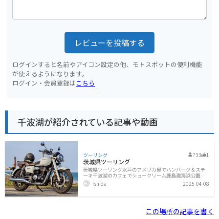
レビューを投稿する
ログインすると名前やアイコン設定の他、モトスポットの便利機能
が使えるようになります。
ログイン・会員登録は
こちら
千波湖が紹介されている記事や動画
ツーリング
733
1
茨城県ツーリング
茨城県ツーリング水戸のアメリカ屋でハンバーグ＆ステ
ーキ千波湖のカフェでシュークリーム鹿島灘海浜公園で
バイク写真
Ishida
2025-04-08
この場所の記事を書く