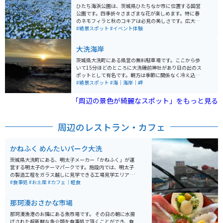
がオススメです。 また、園内には藩主の別邸であった
ひたち海浜公園は、茨城県ひたちなか市に位置する国営
「好文亭」があり、こちらも見どころの一つです。好文
公園です。四季折々さまざまな花が楽しめます。特に春
亭は二階建てで、上階からは千波湖を一望できる絶景が
のネモフィラと秋のコキアは必見の美しさです。広大な
広がります。さらに、秋には紅葉が美しく、四季折々の
「みはらしの丘」一面に広がる約530万本の青いネモフ
#絶景スポット
#イベント体験
自然を楽しむことができます。
ィラや、秋にモコモコとしたコキアが紅葉し、大地を真
っ赤に染め上げる光景は、まるでファンタジーの世界の
大洗海岸
ようです。 開園時間は9:30から17:00までとなっていま
す。公園内には花と緑、イベントの開催など、楽しみが
茨城県大洗町にある県営の無料駐車場です。ここから歩
いっぱいのスポットが多数あります。1年を通して何かし
いて15分ほどのところに大洗磯前神社があり日の出のス
らの花が咲いているため、写真撮影などを目的に訪れる
ポットとして有名です。朝方は季節に関係なく冷え込む
のもアリです。園内には、鉄板などが用意されているバ
ので暖かい格好で行くのが望ましいです。近隣には大洗
#絶景スポット
#海｜海岸｜岬
ーベキュー施設もあります。マスツーリングをするとき
水族館やかねふくのめんたいパークなどの観光スポット
には、仲間と食材を持ち寄ってみてもいいでしょう。
も多く、一日ゆっくり過ごすのにオススメです。
「周辺の景色が綺麗なスポット」をもっと見る
周辺のレストラン・カフェ
かねふく めんたいパーク大洗
茨城県大洗町にある、明太子メーカー「かねふく」が運
営する明太子のテーマパークです。施設内では、明太子
の製造工程をガラス越しに見学できる工場見学エリアが
あり、原料や製造の流れ、明太子に関する豆知識をパネ
#食事処
#お土産
#カフェ｜軽食
ル展示で学ぶことができます。見学は無料で、子どもか
ら大人まで楽しめる内容です。 館内にはフードコーナー
那珂湊おさかな市場
があり、明太子を使ったおにぎりやソフトクリームな
ど、その場で出来たての明太子グルメを楽しむことがで
那珂湊漁港のお隣にある魚市場です。 その日の朝に水揚
きます。また直売コーナーでは、工場直送の明太子を購
げされた超新鮮な魚介類を食事処で頂くことができ、食