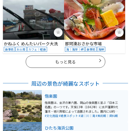
かねふく めんたいパーク大洗
那珂湊おさかな市場
食事処
お土産
カフェ｜軽食
海｜海岸｜岬
食事処
海鮮
もっと見る
周辺の景色が綺麗なスポット
偕楽園
偕楽園は、金沢の兼六園、岡山の後楽園と並ぶ「日本三
名園」の一つです。天保13年（1842年）に水戸藩第9代
藩主・徳川斉昭によって造園されました。園内には約10
0品種、3,000本の梅が植えられており、特に2月から3月
#文化施設
#絶景スポット
#湖｜川｜滝
#美術館｜資料館
にかけて開催される「水戸の梅まつり」では、美しい梅
の花を楽しむことができます。周辺には千波湖や茨城県
ひたち海浜公園
立近代美術館などの観光スポットも多く、併せての訪問