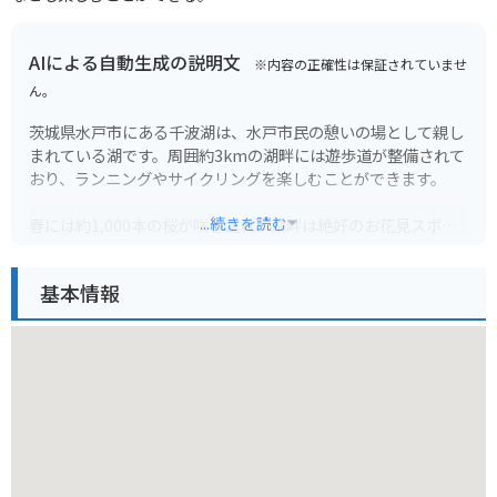
AIによる自動生成の説明文
※内容の正確性は保証されていませ
ん。
茨城県水戸市にある千波湖は、水戸市民の憩いの場として親し
まれている湖です。周囲約3kmの湖畔には遊歩道が整備されて
おり、ランニングやサイクリングを楽しむことができます。
...続きを読む
春には約1,000本の桜が咲き乱れ、湖畔は絶好のお花見スポッ
トに変身します。桜の季節には、多くの人で賑わいます。ま
た、貸しボートもあり、湖上から桜を楽しむこともできます。
基本情報
バイクで訪れる場合は、周辺に無料の駐車場がいくつかありま
す。千波湖畔駐車場は、湖畔に最も近い駐車場です。ただし、
桜の季節やイベント開催時には大変混雑するので注意が必要で
す。