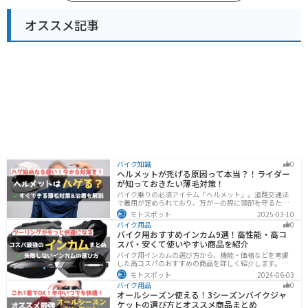
オススメ記事
バイク知識
0
ヘルメットが禿げる原因って本当？！ライダー
が知っておきたい薄毛対策！
バイク乗りの必須アイテム「ヘルメット」。道路交通法
で着用が定められており、万が一の際に頭部を守るため
に被るものです。しかし、「ヘルメットが原因で禿げた
モトスポット
2025-03-10
らどうしよう」と心配しているライダーもいるのではな
バイク用品
0
いでしょうか。ライダーヘルメットが禿げる原因になる
バイク用おすすめインカム9選！高性能・高コ
って本当かな・・・ライダーバイクには乗りたいけど抜
スパ・安くて使いやすい商品を紹介
け毛が増えたら困る！ライダーツーリング後に髪のボリ
ュームが減った気がするけど、蒸れは禿げる原因にな
バイク用インカムの選び方から、機能・価格などを考慮
る？今回はこのような疑問、お悩みにお答えしていきま
した高コスパのおすすめの商品を詳しく紹介します。初
す。薄毛が気になるライダーの方はぜひ最後までご覧く
心者からベテランライダーまで、マスツーやソロツーに
モトスポット
2024-06-03
ださい。モトスポットヘルメットで禿げ
適した最適なインカムを見つけるための参考にしてくだ
バイク用品
0
さい。
オールシーズン使える！3シーズンバイクジャ
ケットの選び方とオススメ商品まとめ