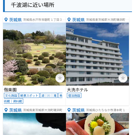
千波湖に近い場所
茨城県
茨城県
茨城県水戸市常磐町１丁目３
茨城県東茨城郡大洗町磯浜町６
−３
８８１
偕楽園
大洗ホテル
文化施設
絶景スポット
湖｜川｜滝
美
宿泊施設
術館｜資料館
茨城県
茨城県
茨城県東茨城郡大洗町磯浜町８
茨城県ひたちなか市湊本町１９
２５５−３
−８