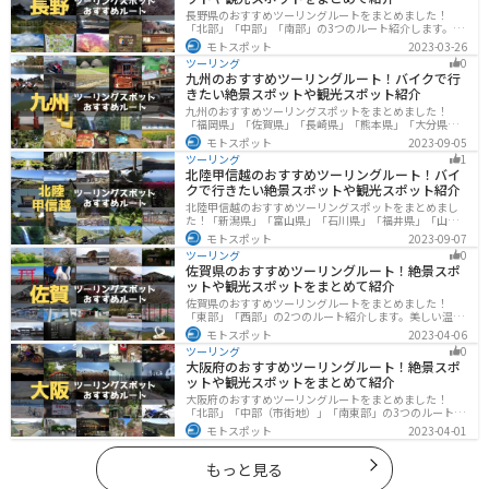
長野県のおすすめツーリングルートをまとめました！
「北部」「中部」「南部」の3つのルート紹介します。諏
訪湖やビーナスラインのような全国でも有名なツーリン
モトスポット
2023-03-26
グスポットが多数あります。バイクで長野県にツーリン
ツーリング
0
グに行く際は参考にしてください。
九州のおすすめツーリングルート！バイクで行
きたい絶景スポットや観光スポット紹介
九州のおすすめツーリングスポットをまとめました！
「福岡県」「佐賀県」「長崎県」「熊本県」「大分県」
「宮崎都」「鹿児島県」の各県の観光地紹介します。自
モトスポット
2023-09-05
然豊かな山々や湖、温泉地が点在し、四季折々の景色を
ツーリング
1
楽しめるスポットが多数あります。バイクで九州にツー
北陸甲信越のおすすめツーリングルート！バイ
リングに行く際は参考にしてください。
クで行きたい絶景スポットや観光スポット紹介
北陸甲信越のおすすめツーリングスポットをまとめまし
た！「新潟県」「富山県」「石川県」「福井県」「山梨
県」「長野県」の各県の観光地紹介します。自然豊かな
モトスポット
2023-09-07
山々や湖、温泉地が点在し、四季折々の景色を楽しめる
ツーリング
0
スポットが多数あります。バイクで北陸甲信越にツーリ
佐賀県のおすすめツーリングルート！絶景スポ
ングに行く際は参考にしてください。
ットや観光スポットをまとめて紹介
佐賀県のおすすめツーリングルートをまとめました！
「東部」「西部」の2つのルート紹介します。美しい温泉
地や古墳群、歴史ある城や神社仏閣など、バイクツーリ
モトスポット
2023-04-06
ングに適したスポットが多数存在し、様々な楽しみ方が
ツーリング
0
できます。バイクで佐賀県にツーリングに行く際は参考
大阪府のおすすめツーリングルート！絶景スポ
にしてください。
ットや観光スポットをまとめて紹介
大阪府のおすすめツーリングルートをまとめました！
「北部」「中部（市街地）」「南東部」の3つのルート紹
介します。歴史と近代が融合した魅力的なエリアで様々
モトスポット
2023-04-01
な楽しみ方ができます。バイクで大阪府にツーリングに
行く際は参考にしてください。
もっと見る