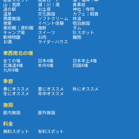
山｜高原
湖｜川｜滝
食事処
道の駅
お土産
神社｜寺院
温泉
文化施設
カフェ｜軽食
商業施設
ソフトクリーム
林道
夜景
イベント体験
宿泊施設
美術館｜資料館
海鮮
ダム
キャンプ場
スイーツ
珍スポット
動植物園
お肉
麺類
お酒
ライダーハウス
東西南北の端
全ての端
日本4端
日本本土4端
北海道4端
本州4端
四国4端
九州4端
季節
春にオススメ
夏にオススメ
秋にオススメ
冬にオススメ
年中オススメ
施設
屋内施設
屋外施設
料金
無料スポット
有料スポット