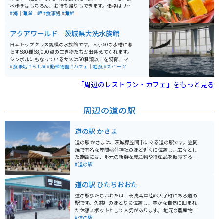
入することができ、お土産探しにも便利です。明太子の
べ歩きはもちろん、お持ち帰りもできます。価格はリー
魅力を「見て・知って・食べて・買える」観光スポット
ズナブルでオススメの岩牡蠣はその場でちゅるんと頂け
#海｜海岸｜岬
#食事処
#海鮮
として、多くの観光客が訪れています。
ます。
アクアワールド 茨城県大洗水族館
日本トップクラス規模の水族館です。大小60の水槽に暮
らす580種68,000点の生き物たちが出迎えてくれます。
シンボルにもなっているサメは50種類以上を飼育、マン
ボウの専用水槽のサイズは日本一です。 絶景スポットあ
#食事処
#お土産
#動植物園
#カフェ｜軽食
#スイーツ
り、ショーあり、お食事スペースもありと、大人も子ど
もも楽しむことができる施設です。
「周辺のレストラン・カフェ」をもっと見る
周辺の道の駅
道の駅 かさま
道の駅 かさまは、茨城県笠間市にある道の駅です。笠間
焼で有名な笠間稲荷神社のほど近くに位置し、広々とし
た施設には、地元の新鮮な農産物や特産品を販売する直
売所、笠間焼の販売コーナー、レストランなどがありま
#道の駅
す。 笠間稲荷神社は、日本三大稲荷の一つに数えられる
歴史ある神社であり、毎年多くの観光客が訪れます。周
道の駅 ひたちおおた
辺には、笠間焼の窯元やギャラリーが集まる「笠間焼通
り」や、自然豊かな「つつじ公園」など、見どころも豊
道の駅ひたちおおたは、茨城県常陸郡大子町にある道の
富です。 バイクで訪れる場合は、道の駅 かさまの広い駐
駅です。久慈川のほとりに位置し、豊かな自然に囲まれ
車場が利用できます。また、笠間市内には、風光明媚な
た休憩スポットとして人気があります。 地元の農産物が
道路も多く、ツーリングにも最適なエリアです。道の駅
購入できる直売所や、常陸秋そばや奥久慈しゃもといっ
#道の駅