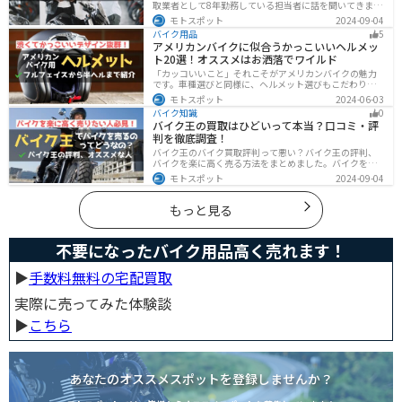
取業者として8年勤務している担当者に話を聞いてきまし
た！高く買い取ってもらえるバイクの特徴や業者がどの
モトスポット
2024-09-04
くらい利益を上乗せしているかなど、バイクを売ろうと
バイク用品
5
している人は必見の内容になっています。
アメリカンバイクに似合うかっこいいヘルメッ
ト20選！オススメはお洒落でワイルド
「カッコいいこと」それこそがアメリカンバイクの魅力
です。車種選びと同様に、ヘルメット選びもこだわりた
いところですよね。アメリカンバイクの魅力をもっと引
モトスポット
2024-06-03
き立ててくれるオススメのヘルメットを紹介します。
バイク知識
0
バイク王の買取はひどいって本当？口コミ・評
判を徹底調査！
バイク王のバイク買取評判って悪い？バイク王の評判、
バイクを楽に高く売る方法をまとめました。バイクを売
却しようと考えている方は、是非参考にしてください。
モトスポット
2024-09-04
もっと見る
不要になったバイク用品高く売れます！
▶︎
手数料無料の宅配買取
実際に売ってみた体験談
▶︎
こちら
あなたのオススメスポットを登録しませんか？