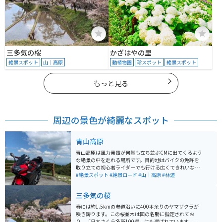
三多気の桜
かざはやの里
絶景スポット
山｜高原
動植物園
珍スポット
絶景スポット
もっと見る
周辺の景色が綺麗なスポット
青山高原
青山高原は風力発電が何基も立ち並ぶCMに出てくるよう
な絶景の中を走れる場所です。目的地はバイクの免許を
取り立ての初心者ライダーでも行ける広くてきれいな道
が続きます。道中には駐車場があり風力発電とバイクを
#絶景スポット
#絶景ロード
#山｜高原
#林道
撮れたりバイクを止めて展望台に行けます。展望台には
飲食店があり高台で食べるソフトクリームは絶品です。
三多気の桜
春には約1.5kmの参道沿いに400本余りのヤマザクラが
咲き誇ります。この桜並木は国の名勝に指定されてお
り、「日本さくら名所100選」にも選ばれています。特