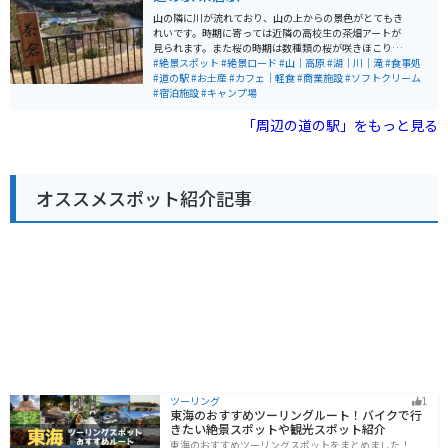
蕎麦などが味わえます。 バイクで訪れる際は、道の駅周
山の隣に川が流れており、山の上からの景色がとてもき
辺の道路は、ワインディングロードになっている区間も
れいです。時期に寄っては近隣の高校生の茶畑アートが
あるので、走行には注意が必要です。 また、周辺には、
見られます。また桜の時期は数種類の桜が咲きほこりま
曽爾高原や香落渓など、自然豊かな観光スポットも多い
す。川の方に降りるための散歩道が有り、降りていくと
#絶景スポット
#絶景ロード
#山｜高原
#湖｜川｜滝
#食事処
ので、ツーリングの拠点としてもおすすめです。 道の駅
綺麗な川が迫力満点で見ることが出来ます。
#道の駅
#お土産
#カフェ｜軽食
#商業施設
#ソフトクリーム
の隣には「姫石の湯」という温泉施設があるので、ツー
#宿泊施設
#キャンプ場
リングで疲れた体を癒すこともできます。 【おすすめポ
イント】 * バイク駐車場が広々としている * 温泉施設が
「周辺の道の駅」をもっと見る
隣接している * 地元の特産品が豊富 【周辺の観光スポッ
ト】 * 曽爾高原 * 香落渓 * みたらい渓谷
オススメスポット紹介記事
ツーリング
1
東海のおすすめツーリングルート！バイクで行
きたい絶景スポットや観光スポット紹介
東海のおすすめツーリングスポットをまとめました！