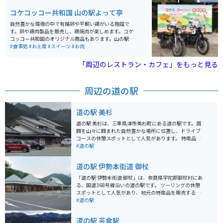
帰路も一興です。
コケコッコー共和国 山の駅よって亭
自然豊かな環境の中で有精卵や平飼い鶏がいる施設で
す。卵や鶏肉製品を販売し、鶏焼肉が楽しめます。コケ
コッコー共和国のオリジナル商品もあります。山の駅よ
って亭は、コケコッコー共和国のアンテナショップとし
#食事処
#お土産
#スイーツ
#お肉
て、たまごかけご飯などの食事も楽しめます。 施設は三
重県多気町の山々に囲まれたのどかな風景の中にあり、
「周辺のレストラン・カフェ」をもっと見る
お子様に人気のゴーカートや滑り台など、ご家族で楽し
めるアクティビティもあります。10台程しか停められま
せんが、バイク用の駐輪場があります。車も10台程停め
周辺の道の駅
られます。多気インターを降りてすぐなので、高速道路
で行くのが便利です。スイーツも販売しています。
道の駅 美杉
道の駅 美杉は、三重県津市美杉町にある道の駅です。周
囲を山々に囲まれた自然豊かな場所に位置し、ドライブ
コースの休憩スポットとして人気があります。 特産品販
売所では、地元美杉で採れた新鮮な野菜や果物、ジビエ
#道の駅
を使った加工品、伝統工芸品などを購入できます。ま
た、併設のレストランでは、地元食材をふんだんに使っ
道の駅 伊勢本街道 御杖
た料理を楽しむことができます。おすすめは、美杉産の
猪肉を使った猪肉そばや猪肉カレーです。 バイクツーリ
「道の駅 伊勢本街道 御杖」は、奈良県宇陀郡御杖村にあ
ングで訪れる場合、道の駅 美杉は広い駐車場を備えてい
る、国道368号線沿いの道の駅です。 ツーリングの休憩
るので安心して駐車できます。また、周辺には、布引の
スポットとして人気があり、地元の特産品を販売する物
滝や蓮ダムなど、自然を感じられる観光スポットが点在
産館や、レストラン、情報コーナーなどが併設されてい
#道の駅
しているので、ツーリングの目的地としても最適です。
ます。 物産館では、地元産の新鮮な野菜や果物、手作り
道の駅 美杉は、自然豊かな環境の中で、地元の特産品や
のこんにゃくや漬物、地酒などが販売されています。 レ
道の駅 茶倉駅
グルメを満喫できる道の駅です。
ストランでは、地元の食材を使った郷土料理や、手打ち