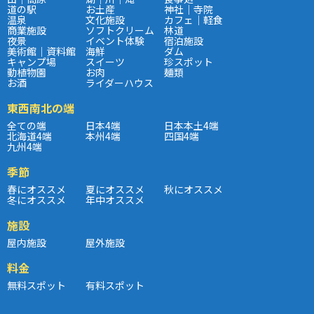
道の駅
お土産
神社｜寺院
温泉
文化施設
カフェ｜軽食
商業施設
ソフトクリーム
林道
夜景
イベント体験
宿泊施設
美術館｜資料館
海鮮
ダム
キャンプ場
スイーツ
珍スポット
動植物園
お肉
麺類
お酒
ライダーハウス
東西南北の端
全ての端
日本4端
日本本土4端
北海道4端
本州4端
四国4端
九州4端
季節
春にオススメ
夏にオススメ
秋にオススメ
冬にオススメ
年中オススメ
施設
屋内施設
屋外施設
料金
無料スポット
有料スポット