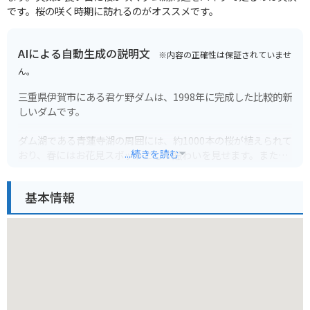
です。桜の咲く時期に訪れるのがオススメです。
AIによる自動生成の説明文
※内容の正確性は保証されていませ
ん。
三重県伊賀市にある君ケ野ダムは、1998年に完成した比較的新
しいダムです。
ダム湖である青蓮寺湖の周囲には、約1000本の桜が植えられて
...続きを読む
おり、春にはお花見スポットとして賑わいを見せます。また、
湖畔にはキャンプ場や公園も整備されており、アウトドアレジ
ャーを楽しむこともできます。周辺道路は整備されており、ワ
基本情報
インディングを楽しむバイク乗りにも人気のスポットです。
特に、ダムサイトから見下ろす景色は絶景で、訪れる人々を魅
了します。新緑や紅葉の季節もおすすめで、一年を通して自然
の美しさを満喫できます。