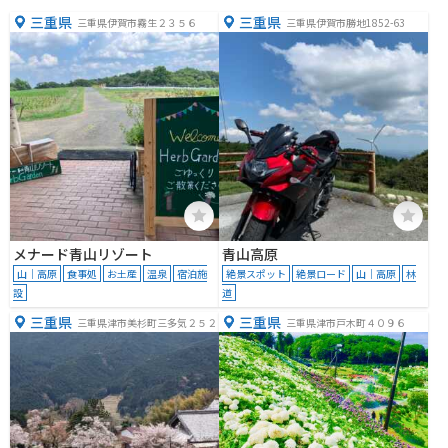
三重県
三重県
三重県伊賀市霧生２３５６
三重県伊賀市勝地1852-63
メナード青山リゾート
青山高原
山｜高原
食事処
お土産
温泉
宿泊施
絶景スポット
絶景ロード
山｜高原
林
設
道
三重県
三重県
三重県津市美杉町三多気２５２
三重県津市戸木町４０９６