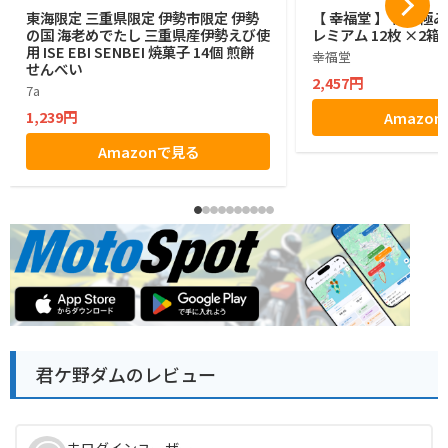
東海限定 三重県限定 伊勢市限定 伊勢
【 幸福堂 】 伊勢極
の国 海老めでたし 三重県産伊勢えび使
レミアム 12枚 ×2箱
用 ISE EBI SENBEI 焼菓子 14個 煎餅
幸福堂
せんべい
2,457円
7a
1,239円
Amazo
Amazonで見る
君ケ野ダムのレビュー
未ログインユーザー