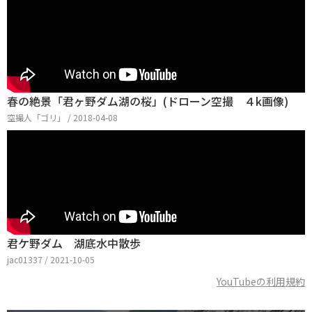
春の絶景「君ヶ野ダム湖の桜」(ドローン空撮 ４k画像)
空撮人「ゴリ」 / 2018-04-08
君ケ野ダム 湖底水中散歩
jac01337 / 2021-10-05
YouTubeの利用規約