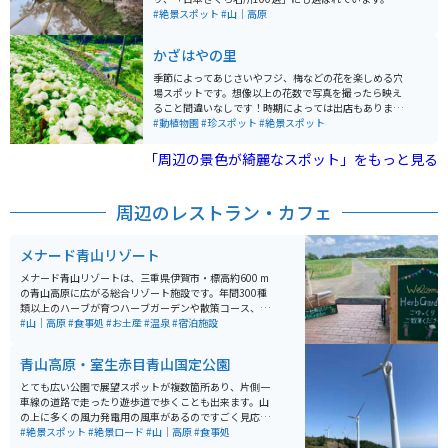
に有名なのは、馬子唄にも歌われた美しさで、桜の見頃
#絶景スポット
#山｜高原
はソメイヨシノよりも10日ほど遅く、長い期間花を楽し
むことができます。 バイクは中腹にある駐車場に停めら
かざはやの里
れます。そこから真福院までは、登り坂が続きます。上
から眺める桜の景色も圧巻です。棚田に映る桜の姿に、
季節によってあじさいやフジ、梅などの花を楽しめる穴
多くの写真家たちもカメラを向けるほど、絵になる景色
場スポットです。想像以上の花数で写真を撮ったら映え
が広がっています。
ること間違いなしです！時期によっては出店もありま
す。芝生もあるので子供連れやペットを連れて行きたい
#動植物園
#珍スポット
#絶景スポット
場合も一緒に楽しめます。
「周辺の景色が綺麗なスポット」をもっと見る
周辺のレストラン・カフェ
メナード青山リゾート
メナード青山リゾートは、三重県伊賀市・標高約600 m
の青山高原に広がる総合リゾート施設です。年間300種
類以上のハーブが育つハーブガーデンや散策コース、天
然温泉「霧生温泉」を引く2つの湯処（ヒノキ風呂・岩
#山｜高原
#食事処
#お土産
#温泉
#宿泊施設
風呂など）も完備し、自然の中で心身ともにリフレッシ
ュできます。宿泊だけでなく、日帰りプランもあり、昼
青山高原・室生赤目青山国定公園
食＋温泉＋ハーブガーデン入園といった選択肢もありま
す。 バイクで訪れる方には、国道422号線を利用してア
とても広い公園で展望スポットが複数箇所あり、片側一
クセスするのが比較的安心なルート。山道に入るため天
車線の道路で走ったり遊歩道で歩くことも出来ます。山
候や路面状況に注意し、駐輪スペースの状況を事前に連
の上に多くの風力発電用の風車があるのですごく見応え
絡しておくと安心です。特に夕暮れ～夜間の高原の涼し
があり、風車を見ながらツーリングを楽しめます。
#絶景スポット
#絶景ロード
#山｜高原
#食事処
さと星空は格別で、温泉で暖まった後にバイクでの夜景