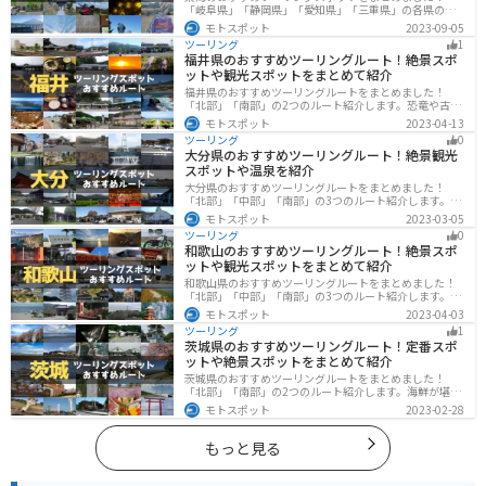
「岐阜県」「静岡県」「愛知県」「三重県」の各県の観
光地紹介します。自然豊かな山々や湖、温泉地が点在
モトスポット
2023-09-05
し、四季折々の景色を楽しめるスポットが多数ありま
ツーリング
1
す。バイクで東海にツーリングに行く際は参考にしてく
福井県のおすすめツーリングルート！絶景スポ
ださい。
ットや観光スポットをまとめて紹介
福井県のおすすめツーリングルートをまとめました！
「北部」「南部」の2つのルート紹介します。恐竜や古代
遺跡、温泉地など魅力に溢れるスポットが多数ありま
モトスポット
2023-04-13
す。バイクで福井県にツーリングに行く際は参考にして
ツーリング
0
ください。
大分県のおすすめツーリングルート！絶景観光
スポットや温泉を紹介
大分県のおすすめツーリングルートをまとめました！
「北部」「中部」「南部」の3つのルート紹介します。阿
蘇の雄大な自然を満喫できるスポットや温泉を満喫する
モトスポット
2023-03-05
ツーリングができます。バイクで大分県にツーリングに
ツーリング
0
行く際は参考にしてください。
和歌山のおすすめツーリングルート！絶景スポ
ットや観光スポットをまとめて紹介
和歌山県のおすすめツーリングルートをまとめました！
「北部」「中部」「南部」の3つのルート紹介します。海
と山に囲まれた自然豊かなエリアが広がり、様々な楽し
モトスポット
2023-04-03
み方ができます。バイクで和歌山県にツーリングに行く
ツーリング
1
際は参考にしてください。
茨城県のおすすめツーリングルート！定番スポ
ットや絶景スポットをまとめて紹介
茨城県のおすすめツーリングルートをまとめました！
「北部」「南部」の2つのルート紹介します。海鮮が堪能
できる港や梅の景勝地、自然豊かな山々があるのでツー
モトスポット
2023-02-28
リングにもってこいです。バイクで茨城県にツーリング
に行く際は参考にしてください。
もっと見る