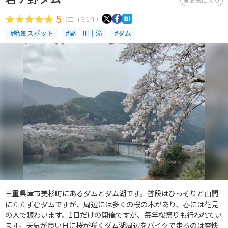
5
（口コミ1件）
#絶景スポット
#湖｜川｜滝
#ダム
三重県津市美杉町にあるダムとダム湖です。普段はひっそりと山間
にたたずむダムですが、周辺には多くの桜の木があり、春には花見
の人で賑わいます。1日だけの開催ですが、毎年桜祭りも行われてい
ます。天気が良い日に桜が咲くダム湖周辺をバイクで走るのは爽快