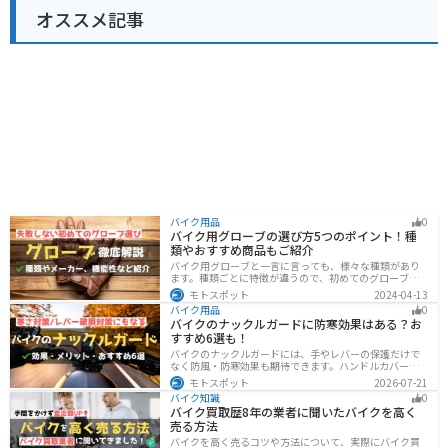
オススメ記事
バイク用品
0
バイク用グローブの選び方5つのポイント！種
類やおすすめ商品もご紹介
バイク用グローブと一言に言っても、様々な種類があり
ます。種類ごとに特徴が違うので、初めてのグローブ選
びで失敗しないように、しっかりと理解して選ぶように
モトスポット
2024-04-13
しましょう。この記事では、特徴やメリットデメリッ
バイク用品
0
ト、有名メーカーなど初心者が知っておくべきことをま
バイクのナックルガードに防寒効果はある？お
とめました。
すすめ6選も！
バイクのナックルガードには、手やレバーの保護だけで
なく防風・防寒効果も期待できます。ハンドルカバーと
の違いやメリット・デメリット、選び方を解説し、冬の
モトスポット
2026-07-21
ツーリングにおすすめの大型ナックルガード6選を価格や
バイク知識
0
特徴とともに紹介します。
バイク買取歴8年の業者に聞いたバイクを高く
売る方法
バイクを高く売るコツや方法について、実際にバイク買