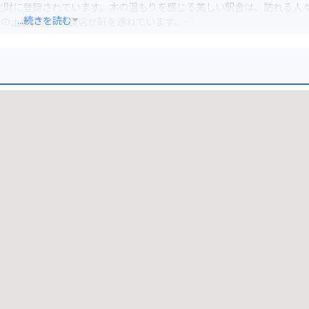
文化財に登録されています。木の温もりを感じる美しい駅舎は、訪れる人
...続きを読む
けの土産物店や飲食店が軒を連ねています。
ります。鞍馬寺や貴船神社は、山間部に位置するため、バイクでのアク
行われる場合があるので、注意が必要です。