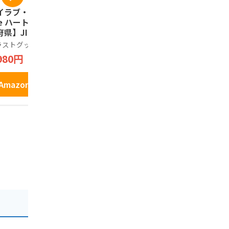
イラブ・京都（I L
京都銘菓 生八つ
祇園辻利 
ve ハート）【47都
橋 夕子 ニッキ、
15本入 個
県】JIMO-T ジ
抹茶詰め合わせ 10
子 ギフト 
ティ 地元 お土産
個入 ボックス
京都 お土産
ラストグッズ工房
夕子
祇園辻利
行 プレゼント Tシ
職場 お祝い
980円
931円
1,512円
ツ
贈り物 お礼
和菓子 焼
Amazonで見る
Amazonで見る
Amazo