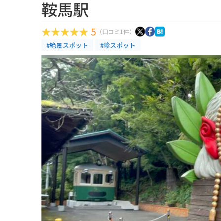
鞍馬駅
5
（口コミ1件）
#絶景スポット
#珍スポット