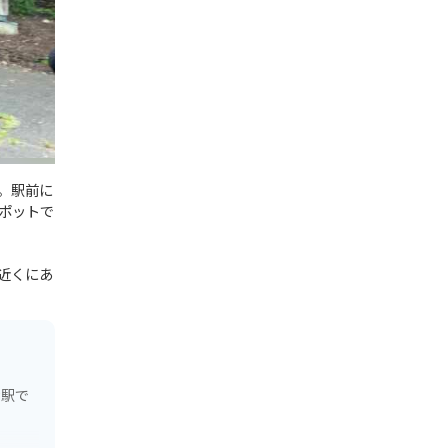
。駅前に
ポットで
近くにあ
な駅で