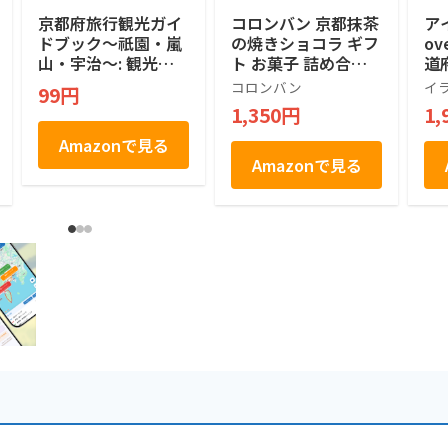
京都府旅行観光ガイ
コロンバン 京都抹茶
ア
ドブック〜祇園・嵐
の焼きショコラ ギフ
o
山・宇治〜: 観光ス
ト お菓子 詰め合わ
道府
ポットだけじゃな
せ 個包装 プレゼン
モ
コロンバン
イ
99円
い！京都グルメから
ト 土産 抹茶 焼きシ
旅
1,350円
1,
お土産まで京都の魅
ョコラ 12個入り
ャ
力満載 京都観光ガイ
Amazonで見る
ドブック
Amazonで見る