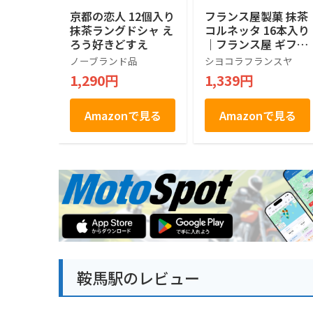
京都の恋人 12個入り
フランス屋製菓 抹茶
抹茶ラングドシャ え
コルネッタ 16本入り
ろう好きどすえ
｜フランス屋 ギフト
お土産 京都 抹茶 お
ノーブランド品
シヨコラフランスヤ
土産 敬老の日
1,290円
1,339円
Amazonで見る
Amazonで見る
鞍馬駅のレビュー