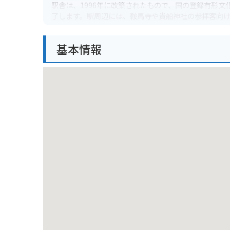
駅舎は、1996年に改築されたもので、国の登録有形
了します。駅周辺には、鞍馬寺や貴船神社の参拝客向
バイクで訪れる場合は、駅周辺にいくつか駐輪場があ
基本情報
便利です。ただし、紅葉シーズンなどは、交通規制が