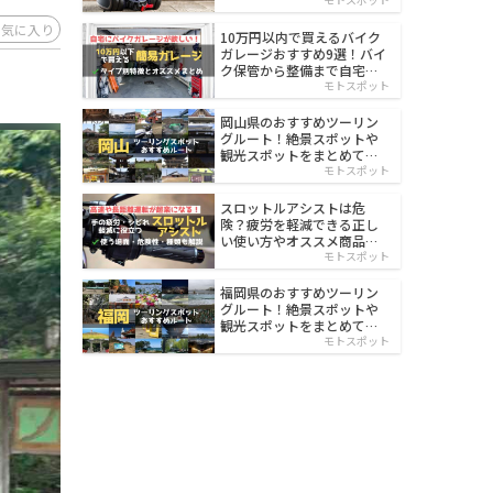
イルド
お気に入り
10万円以内で買えるバイク
ガレージおすすめ9選！バイ
ク保管から整備まで自宅で
楽々
モトスポット
岡山県のおすすめツーリン
グルート！絶景スポットや
観光スポットをまとめて紹
介
モトスポット
スロットルアシストは危
険？疲労を軽減できる正し
い使い方やオススメ商品を
紹介
モトスポット
福岡県のおすすめツーリン
グルート！絶景スポットや
観光スポットをまとめて紹
介
モトスポット