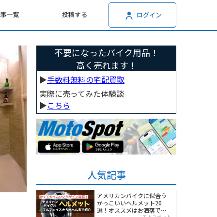
記事一覧
投稿する
ログイン
不要になったバイク用品！
高く売れます！
▶︎
手数料無料の宅配買取
実際に売ってみた体験談
▶︎
こちら
人気記事
アメリカンバイクに似合う
かっこいいヘルメット20
選！オススメはお洒落でワ
モトスポット