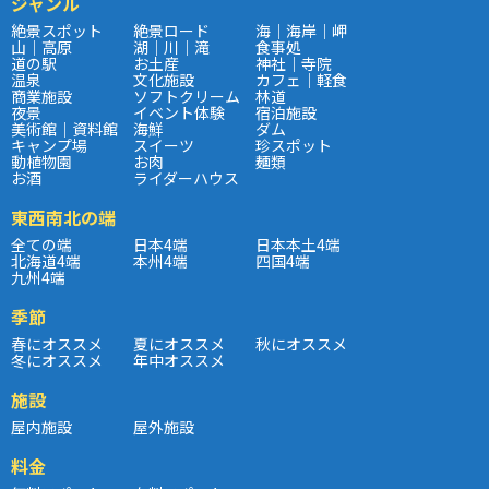
ジャンル
絶景スポット
絶景ロード
海｜海岸｜岬
山｜高原
湖｜川｜滝
食事処
道の駅
お土産
神社｜寺院
温泉
文化施設
カフェ｜軽食
商業施設
ソフトクリーム
林道
夜景
イベント体験
宿泊施設
美術館｜資料館
海鮮
ダム
キャンプ場
スイーツ
珍スポット
動植物園
お肉
麺類
お酒
ライダーハウス
東西南北の端
全ての端
日本4端
日本本土4端
北海道4端
本州4端
四国4端
九州4端
季節
春にオススメ
夏にオススメ
秋にオススメ
冬にオススメ
年中オススメ
施設
屋内施設
屋外施設
料金