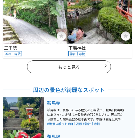
三千院
下鴨神社
神社｜寺院
神社｜寺院
もっと見る
周辺の景色が綺麗なスポット
鞍馬寺
鞍馬寺は、京都市にある歴史ある寺院で、鞍馬山の中腹
にあります。創建は奈良時代の770年とされ、天台宗か
ら独立した鞍馬弘教の総本山です。寺院は義経伝説や天
狗伝説と深い関わりがあり、牛若丸（源義経）が天狗か
#絶景スポット
#山｜高原
#神社｜寺院
ら武芸を学んだ場所として知られています。鞍馬寺の本
殿金堂は、全ての生命に活力を与える「尊天」を祀って
鞍馬駅
おり、境内の中心にはパワースポットとされる「金剛