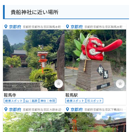
貴船神社に近い場所
京都府
京都府
京都府京都市左京区鞍馬本町１
京都府京都市左京区鞍馬本町１
０７４
９１
鞍馬寺
鞍馬駅
絶景スポット
山｜高原
神社｜寺院
絶景スポット
珍スポット
京都府
京都府
京都府京都市左京区大原来迎院
京都府京都市左京区下鴨泉川町
町５４０
５９