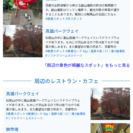
床」があります。 鞍馬山の自然は神秘的で、パワースポ
京都の出町柳駅から伸びる叡山電鉄の終点の鞍馬駅で
ットとしても知られています。春は桜、秋は紅葉の名所
す。叡山電鉄はワンマン電車で、観光列車の車両が運行
として知られ、この時期は観光客で混み合います。境内
することもあります。駅前には鞍馬山の伝説にちなんだ
は豊かな自然に囲まれ、四季折々の風景が楽しめること
大きな鞍馬天狗の像があり、その長い鼻が圧倒的な存在
#絶景スポット
#珍スポット
も特徴です。鞍馬山のケーブルカーを利用してアクセス
感です。鞍馬天狗の像は必ず写真を撮りたいスポットで
できる他、山中を巡る散策コースも人気で、歩きながら
す。 鞍馬駅から鞍馬寺までは徒歩圏内で、途中にはケー
高雄パークウェイ
自然と歴史を感じることができます。
ブルカーも利用できるため、気軽に訪れることができま
す。また、鞍馬温泉も近くにあり、観光後に温泉でリラ
松尾山の中に嵐山高雄パークウェイというドライブウェ
ックスするのもおすすめです。特に秋には紅葉が美し
イがあります。もみじが沢山あるので秋は走りながら紅
く、多くの観光客が訪れます。
葉が楽しめます。また展望台が数カ所あり、京都市の街
並みや保津峡の川下り、トロッコ列車の走行が見れま
#絶景スポット
#絶景ロード
#山｜高原
#湖｜川｜滝
#食事処
す。 周辺にはBBQ場やフィッシングエリア、ドッグラ
#ソフトクリーム
#スイーツ
ン、遊園地など複数人で楽しめる施設が数多くあり、一
「周辺の景色が綺麗なスポット」をもっと見る
日中楽しめるスポットです。自然あふれる場所でもある
ので、春には桜、秋には紅葉が見られ、四季折々の緑と
花を楽しむことができます。釣り好きな方はBBQ横に隣
接する管理釣り場でトラウトを釣る事が出来ます。
周辺のレストラン・カフェ
高雄パークウェイ
松尾山の中に嵐山高雄パークウェイというドライブウェ
イがあります。もみじが沢山あるので秋は走りながら紅
葉が楽しめます。また展望台が数カ所あり、京都市の街
並みや保津峡の川下り、トロッコ列車の走行が見れま
#絶景スポット
#絶景ロード
#山｜高原
#湖｜川｜滝
#食事処
す。 周辺にはBBQ場やフィッシングエリア、ドッグラ
#ソフトクリーム
#スイーツ
ン、遊園地など複数人で楽しめる施設が数多くあり、一
日中楽しめるスポットです。自然あふれる場所でもある
錦市場
ので、春には桜、秋には紅葉が見られ、四季折々の緑と