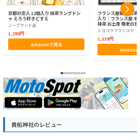
京都の恋人 12個入り 抹茶ラングドシ
フランス屋製菓 抹茶コ
ャ えろう好きどすえ
入り｜フランス屋 ギフ
抹茶 お土産 敬老の日
ノーブランド品
シヨコラフランスヤ
1,290円
1,339円
Amazonで見る
Amazo
貴船神社のレビュー