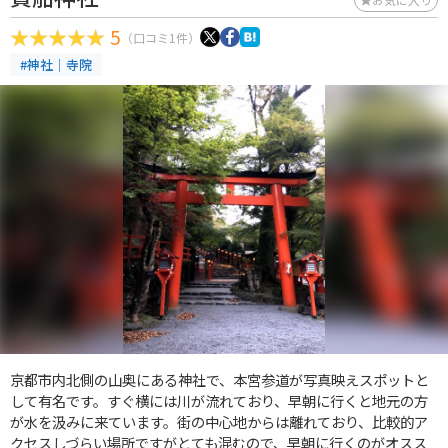
5
（口コミ1件）
#神社｜寺院
京都市内北側の山奥にある神社で、本宮参道が写真映えスポットと
して有名です。すぐ横には川が流れており、早朝に行くと地元の方
が水を汲みに来ています。街の中心地からは離れており、比較的ア
クセスしづらい場所ですがとても混むので、早朝に行くのがオスス