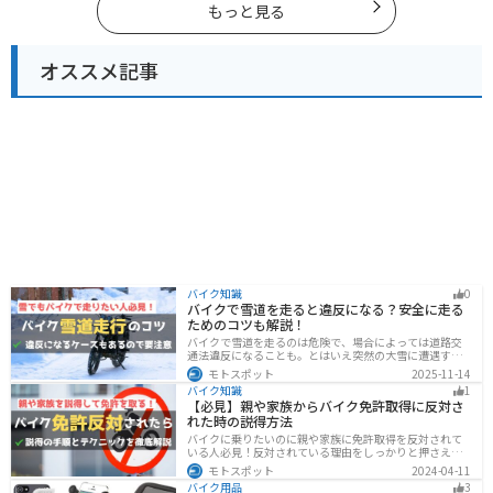
もっと見る
オススメ記事
バイク知識
0
バイクで雪道を走ると違反になる？安全に走る
ためのコツも解説！
バイクで雪道を走るのは危険で、場合によっては道路交
通法違反になることも。とはいえ突然の大雪に遭遇する
こともあります。この記事では、雪道で転倒しないため
モトスポット
2025-11-14
の走り方のコツや滑り止め対策、雪道に強いバイクの特
バイク知識
1
徴まで詳しく解説します。
【必見】親や家族からバイク免許取得に反対さ
れた時の説得方法
バイクに乗りたいのに親や家族に免許取得を反対されて
いる人必見！反対されている理由をしっかりと押さえて
おけば相手に理解してもらえます。無闇に説得するので
モトスポット
2024-04-11
はなく、誠意を持って対応することが大切です。この記
バイク用品
3
事では理由や説得の手順、テクニックをまとめました。