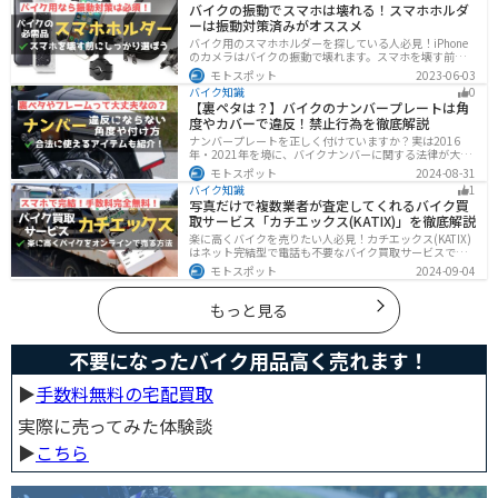
バイクの振動でスマホは壊れる！スマホホルダ
ーは振動対策済みがオススメ
バイク用のスマホホルダーを探している人必見！iPhone
のカメラはバイクの振動で壊れます。スマホを壊す前
に、振動対策がされたスマホホルダーを使うようにしま
モトスポット
2023-06-03
しょう。カメラを壊さないための4つの方法とオススメの
バイク知識
0
スマホホルダーを紹介します。
【裏ペタは？】バイクのナンバープレートは角
度やカバーで違反！禁止行為を徹底解説
ナンバープレートを正しく付けていますか？実は2016
年・2021年を境に、バイクナンバーに関する法律が大き
く変わっています！角度やカバー、ステーなど昔は大丈
モトスポット
2024-08-31
夫でも今は違法になるケースが発生します。正しく理解
バイク知識
1
して、今一度見直してみましょう。合法で使えるアイテ
写真だけで複数業者が査定してくれるバイク買
ムも紹介します。
取サービス「カチエックス(KATIX)」を徹底解説
楽に高くバイクを売りたい人必見！カチエックス(KATIX)
はネット完結型で電話も不要なバイク買取サービスで
す。バイク情報と写真を登録するだけで、複数のバイク
モトスポット
2024-09-04
業者がオークション形式で価格を競い合ってくれるの
で、何もせず最高値でバイクを売ることができます。
もっと見る
不要になったバイク用品高く売れます！
▶︎
手数料無料の宅配買取
実際に売ってみた体験談
▶︎
こちら