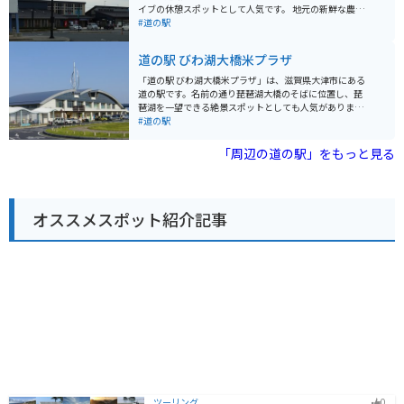
然と触れ合い、地元の美味しいものを楽しめる道の駅で
イブの休憩スポットとして人気です。 地元の新鮮な農産
す。京都観光の際は、ぜひ一度訪れてみてはいかがでし
物が販売されている直売所や、近江牛や地元野菜を使っ
#道の駅
ょうか。
た料理が楽しめるレストランがあります。特に近江牛は
滋賀県が誇るブランド和牛なので、ぜひ味わってみてく
道の駅 びわ湖大橋米プラザ
ださい。 道の駅に隣接して、湖南三山の一つ、阿星山の
中腹にある長寿寺があります。聖徳太子の創建と伝えら
「道の駅 びわ湖大橋米プラザ」は、滋賀県大津市にある
れる古刹で、紅葉の名所としても知られています。バイ
道の駅です。名前の通り琵琶湖大橋のそばに位置し、琵
クで訪れる場合は、周辺の山の景色を楽しみながら走れ
琶湖を一望できる絶景スポットとしても人気がありま
るのも魅力です。 道の駅 妹子の郷は、地元の特産品やグ
す。 施設内には、地元の新鮮な農産物を販売する直売所
#道の駅
ルメ、そして周辺の観光スポットも楽しめる便利な場所
や、近江牛など滋賀の特産品を販売するお土産コーナ
です。ぜひ観光の itinerary に加えてみてください。
ー、琵琶湖を眺めながら食事を楽しめるレストランがあ
「周辺の道の駅」をもっと見る
ります。 レストランでは、近江牛を使ったメニューや、
琵琶湖でとれた魚の料理などが人気です。 バイクで訪れ
る場合、道の駅には広い駐車場が完備されているので安
心です。琵琶湖大橋を渡って、湖周道路をツーリングす
オススメスポット紹介記事
るのもおすすめです。 周辺には、国の名勝に指定されて
いる「旧竹林院庭園」や、豊かな自然を楽しめる「なぎ
さ公園」など、観光スポットも充実しています。
ツーリング
0