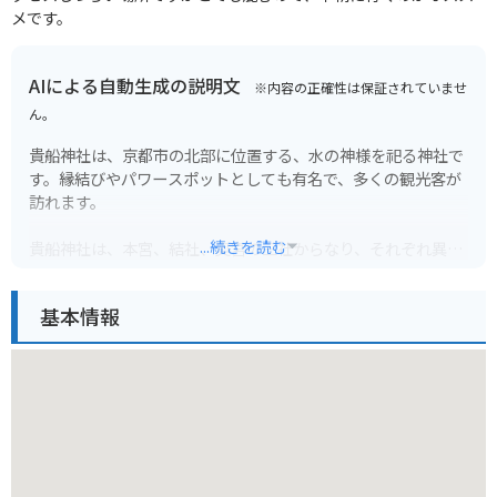
メです。
AIによる自動生成の説明文
※内容の正確性は保証されていませ
ん。
貴船神社は、京都市の北部に位置する、水の神様を祀る神社で
す。縁結びやパワースポットとしても有名で、多くの観光客が
訪れます。
...続きを読む
貴船神社は、本宮、結社、奥宮の三社からなり、それぞれ異な
るご利益があるとされています。本宮は、水の神様である高龗
神（たかおかみのかみ）を祀り、雨乞いの神様として信仰され
基本情報
ています。結社は、縁結びの神様として知られ、良縁を願う
人々が訪れます。奥宮は、貴船神社の創建の地とされ、神秘的
な雰囲気が漂います。
貴船神社へのアクセスは、叡山電鉄「貴船口」駅から京都バス
に乗り換え、「貴船」下車すぐです。バイクの場合は、神社周
辺に無料駐車場があります。ただし、紅葉シーズンなどは大変
混雑するため、公共交通機関の利用をおすすめします。