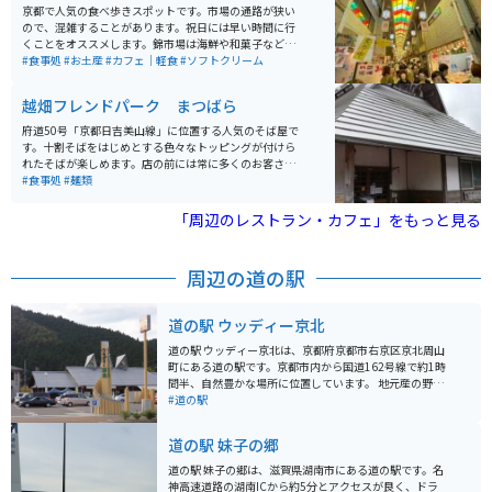
花を楽しむことができます。釣り好きな方はBBQ横に隣
京都で人気の食べ歩きスポットです。市場の通路が狭い
接する管理釣り場でトラウトを釣る事が出来ます。
ので、混雑することがあります。祝日には早い時間に行
くことをオススメします。錦市場は海鮮や和菓子などが
充実していて、ソフトクリームやきゅうりの1本漬けな
#食事処
#お土産
#カフェ｜軽食
#ソフトクリーム
ど、様々な種類のグルメが味わえます。ご飯とスイーツ
どちらも楽しめます。
越畑フレンドパーク まつばら
府道50号「京都日吉美山線」に位置する人気のそば屋で
す。十割そばをはじめとする色々なトッピングが付けら
れたそばが楽しめます。店の前には常に多くのお客さん
が待っています。 府道50号線は、狭い道と連続カーブ、
#食事処
#麺類
アップダウンが激しく「腐道」と呼ばれる道路ですが、
バイクツーリングならむしろ楽しめる道になっていま
「周辺のレストラン・カフェ」をもっと見る
す。
周辺の道の駅
道の駅 ウッディー京北
道の駅 ウッディー京北は、京都府京都市右京区京北周山
町にある道の駅です。京都市内から国道162号線で約1時
間半、自然豊かな場所に位置しています。 地元産の野菜
や木材を使った特産品が販売されているほか、レストラ
#道の駅
ンでは地元食材を使った料理を楽しむことができます。
バイクで訪れる場合、道の駅には広い駐車場が完備され
道の駅 妹子の郷
ているので安心です。また、周辺には、四季折々の自然
を楽しめる周山街道や、美山町など、ツーリングに最適
道の駅 妹子の郷は、滋賀県湖南市にある道の駅です。名
なスポットがたくさんあります。 ウッディー京北は、自
神高速道路の湖南ICから約5分とアクセスが良く、ドラ