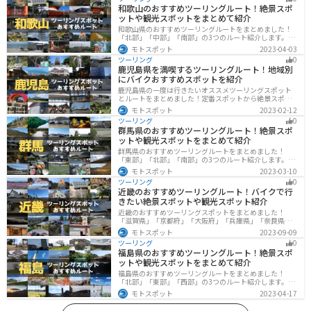
和歌山のおすすめツーリングルート！絶景スポ
ットや観光スポットをまとめて紹介
和歌山県のおすすめツーリングルートをまとめました！
「北部」「中部」「南部」の3つのルート紹介します。海
と山に囲まれた自然豊かなエリアが広がり、様々な楽し
モトスポット
2023-04-03
み方ができます。バイクで和歌山県にツーリングに行く
ツーリング
0
際は参考にしてください。
鹿児島県を満喫するツーリングルート！地域別
にバイクおすすめスポットを紹介
鹿児島県の一度は行きたいオススメツーリングスポット
とルートをまとめました！定番スポットから絶景スポッ
ト、温泉、山、海、グルメなど様々なジャンルで楽しめ
モトスポット
2023-02-12
ます。バイクで鹿児島ツーリングに行こうと思っている
ツーリング
0
人は、参考にしてください。
群馬県のおすすめツーリングルート！絶景スポ
ットや観光スポットをまとめて紹介
群馬県のおすすめツーリングルートをまとめました！
「東部」「北部」「南部」の3つのルート紹介します。草
津温泉や伊香保温泉など全国でも有名な温泉や豊かな自
モトスポット
2023-03-10
然を満喫するツーリングができます。バイクで群馬県に
ツーリング
0
ツーリングに行く際は参考にしてください。
近畿のおすすめツーリングルート！バイクで行
きたい絶景スポットや観光スポット紹介
近畿のおすすめツーリングスポットをまとめました！
「滋賀県」「京都府」「大阪府」「兵庫県」「奈良県」
「和歌山」の各県の観光地紹介します。自然豊かな山々
モトスポット
2023-09-09
や湖、温泉地が点在し、四季折々の景色を楽しめるスポ
ツーリング
0
ットが多数あります。バイクで近畿にツーリングに行く
福島県のおすすめツーリングルート！絶景スポ
際は参考にしてください。
ットや観光スポットをまとめて紹介
福島県のおすすめツーリングルートをまとめました！
「北部」「東部」「西部」の3つのルート紹介します。内
陸部には山々が連なり、海岸線は太平洋に面してるので
モトスポット
2023-04-17
観光スポットが多数あります。バイクで福島県にツーリ
ングに行く際は参考にしてください。