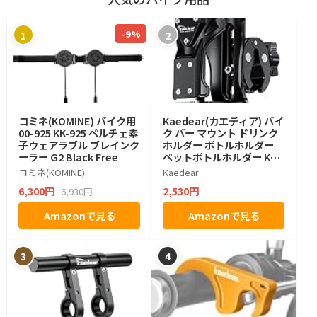
-9%
1
2
コミネ(KOMINE) バイク用
Kaedear(カエディア) バイ
00-925 KK-925 ペルチェ素
ク バー マウント ドリンク
子ウェアラブル ブレインク
ホルダー ボトルホルダー
ーラー G2 Black Free
ペットボトルホルダー KDR
-M21-3 (ちょうネジ)
コミネ(KOMINE)
Kaedear
6,300円
2,530円
6,930円
Amazonで見る
Amazonで見る
3
4