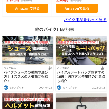
2,750円
2,750円
Amazonで見る
Amazonで見る
バイク用品をもっと見る
他のバイク用品記事
バイク用品
0
バイク用品
0
バイクシューズの種類や選び
バイク用シートバッグおすすめ
方！オススメの人気商品も紹
16選！選び方と使用時の注意点
介！
も紹介
モトスポット
2024-04-25
モトスポット
2024-05-13