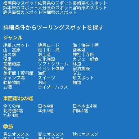
福岡県のスポット
佐賀県のスポット
長崎県のスポット
熊本県のスポット
大分県のスポット
宮崎県のスポット
鹿児島県のスポット
沖縄県のスポット
詳細条件からツーリングスポットを探す
ジャンル
絶景スポット
絶景ロード
海｜海岸｜岬
山｜高原
湖｜川｜滝
食事処
道の駅
お土産
神社｜寺院
温泉
文化施設
カフェ｜軽食
商業施設
ソフトクリーム
林道
夜景
イベント体験
宿泊施設
美術館｜資料館
海鮮
ダム
キャンプ場
スイーツ
珍スポット
動植物園
お肉
麺類
お酒
ライダーハウス
東西南北の端
全ての端
日本4端
日本本土4端
北海道4端
本州4端
四国4端
九州4端
季節
春にオススメ
夏にオススメ
秋にオススメ
冬にオススメ
年中オススメ