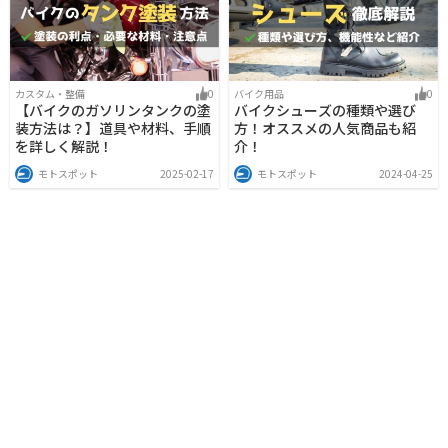
カスタム・整備
0
バイク用品
0
【バイクのガソリンタンクの塗
バイクシューズの種類や選び
装方法は？】道具や材料、手順
方！オススメの人気商品も紹
を詳しく解説！
介！
モトスポット
2025-02-17
モトスポット
2024-04-25