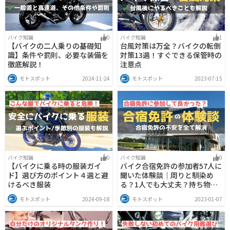
バイク知識
0
バイク知識
1
【バイクの二人乗りの基礎知
台風対策は万全？バイクの転倒
識】条件や罰則、必要な装備を
対策13選！すぐできる保管時の
徹底解説！
注意点
モトスポット
2024-11-24
モトスポット
2023-07-15
バイク知識
0
バイク知識
0
【バイクに乗る時の服装ガイ
バイク合宿免許の参加者57人に
ド】選び方のポイント４選と避
聞いた体験談｜周りと馴染め
けるべき服装
る？1人でも大丈夫？持ち物
は？
モトスポット
2024-09-18
モトスポット
2023-01-07