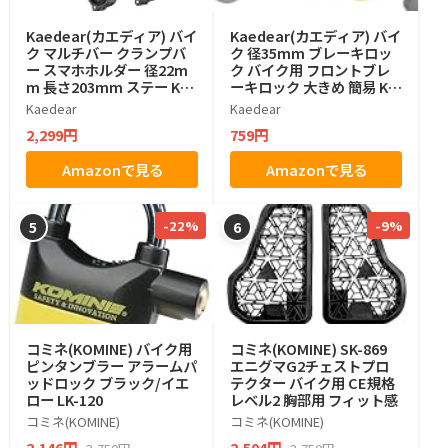
Kaedear(カエディア) バイ
Kaedear(カエディア) バイ
ク マルチバー クランプバ
ク 径35mm ブレーキロッ
ー スマホホルダー 径22m
ク バイク用 フロントブレ
m 長さ203mm ステー KD
ーキロック 大きめ 簡易 KD
R-H4W-BK (ブラック)
R-SST1 (イエロー)
Kaedear
Kaedear
2,299円
759円
Amazonで見る
Amazonで見る
-22%
-9%
5
6
コミネ(KOMINE) バイク用
コミネ(KOMINE) SK-869
ピンタンブラー アラームパ
エニグマG2チェストプロ
ッドロック ブラック/イエ
テクター バイク用 CE規格
ロー LK-120
レベル2 胸部用 フィット感
コミネ(KOMINE)
コミネ(KOMINE)
2,146円
2,504円