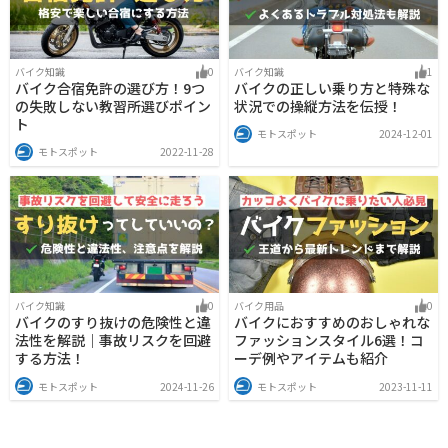
バイク知識
0
バイク知識
1
バイク合宿免許の選び方！9つ
バイクの正しい乗り方と特殊な
の失敗しない教習所選びポイン
状況での操縦方法を伝授！
ト
モトスポット
2024-12-01
モトスポット
2022-11-28
バイク知識
0
バイク用品
0
バイクのすり抜けの危険性と違
バイクにおすすめのおしゃれな
法性を解説｜事故リスクを回避
ファッションスタイル6選！コ
する方法！
ーデ例やアイテムも紹介
モトスポット
2024-11-26
モトスポット
2023-11-11