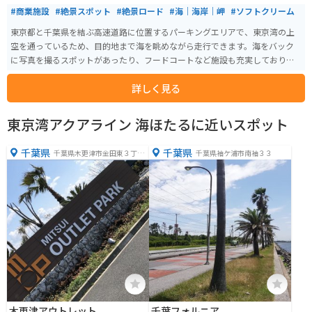
#商業施設
#絶景スポット
#絶景ロード
#海｜海岸｜岬
#ソフトクリーム
東京都と千葉県を結ぶ高速道路に位置するパーキングエリアで、東京湾の上
空を通っているため、目的地まで海を眺めながら走行できます。海をバック
に写真を撮るスポットがあったり、フードコートなど施設も充実しており大
人子供関係なく、楽しめます。
詳しく見る
東京湾アクアライン 海ほたるに近いスポット
千葉県
千葉県
千葉県木更津市金田東３丁目
千葉県袖ケ浦市南袖３３
１−１
木更津アウトレット
千葉フォルニア