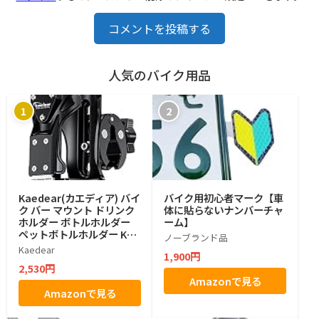
コメントを投稿する
人気のバイク用品
1
2
Kaedear(カエディア) バイ
バイク用初心者マーク【車
ク バー マウント ドリンク
体に貼らないナンバーチャ
ホルダー ボトルホルダー
ーム】
ペットボトルホルダー KDR
ノーブランド品
-M21-3 (ちょうネジ)
Kaedear
1,900円
2,530円
Amazonで見る
Amazonで見る