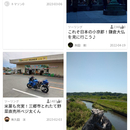
トマソン0
2023-03-06
ツーリング
2348
0
これぞ日本の小京都！鎌倉大仏
を見に行こう♪
柴田 剛
2022-04-19
ツーリング
1487
0
米菓も充実！三郷市とれたて野
菜直売所ベジ太くん
美久田 渓
2023-02-03