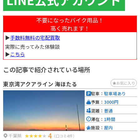
不要になったバイク用品！
高く売れます！
▶︎
手数料無料の宅配買取
実際に売ってみた体験談
▶︎
こちら
この記事で紹介されている場所
東京湾アクアライン 海ほたる
お気に入り
駐車：
駐車場あり
予算：
3000円
混雑：
普通
滞在：
1時間
施設：
屋内
4
千葉県
（口コミ4件）