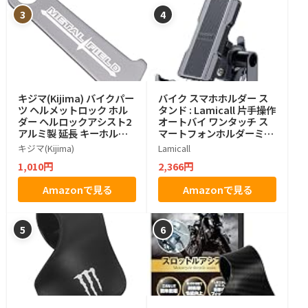
3
4
キジマ(Kijima) バイクパー
バイク スマホホルダー ス
ツ ヘルメットロック ホル
タンド : Lamicall 片手操作
ダー ヘルロックアシスト2
オートバイ ワンタッチ ス
アルミ製 延長 キーホルダ
マートフォンホルダーミラ
ー ラチェットチンストラッ
ーマウント付き バイク用
キジマ(Kijima)
Lamicall
プ用 ガンメタ P00033
携帯ホルダー 原付 スマホ
1,010円
2,366円
ホルダー 360度回転 振動吸
収 iPhone2025 iPhone 1
Amazonで見る
Amazonで見る
7 17pro Air 16 15 14 13 12
11 8 plus pro max androi
d 4.7－6.8インチに対応
5
6