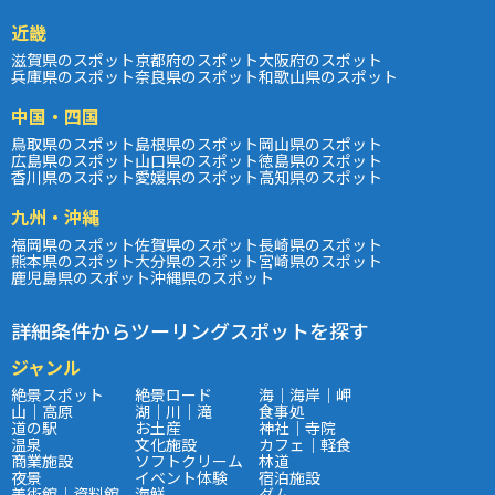
近畿
滋賀県のスポット
京都府のスポット
大阪府のスポット
兵庫県のスポット
奈良県のスポット
和歌山県のスポット
中国・四国
鳥取県のスポット
島根県のスポット
岡山県のスポット
広島県のスポット
山口県のスポット
徳島県のスポット
香川県のスポット
愛媛県のスポット
高知県のスポット
九州・沖縄
福岡県のスポット
佐賀県のスポット
長崎県のスポット
熊本県のスポット
大分県のスポット
宮崎県のスポット
鹿児島県のスポット
沖縄県のスポット
詳細条件からツーリングスポットを探す
ジャンル
絶景スポット
絶景ロード
海｜海岸｜岬
山｜高原
湖｜川｜滝
食事処
道の駅
お土産
神社｜寺院
温泉
文化施設
カフェ｜軽食
商業施設
ソフトクリーム
林道
夜景
イベント体験
宿泊施設
美術館｜資料館
海鮮
ダム