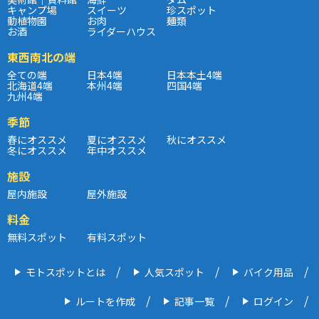
キャンプ場
スイーツ
珍スポット
動植物園
お肉
麺類
お酒
ライダーハウス
東西南北の端
全ての端
日本4端
日本本土4端
北海道4端
本州4端
四国4端
九州4端
季節
春にオススメ
夏にオススメ
秋にオススメ
冬にオススメ
年中オススメ
施設
屋内施設
屋外施設
料金
無料スポット
有料スポット
モトスポットとは
人気スポット
バイク用品
ルートを作成
記事一覧
ログイン