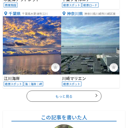
商業施設
絶景スポット
絶景ロード
千葉県
神奈川県
千葉県木更津市江川
神奈川県川崎市川崎区東扇
島３８−１
江川海岸
川崎マリエン
絶景スポット
海｜海岸｜岬
絶景スポット
もっと見る
この記事を書いた人