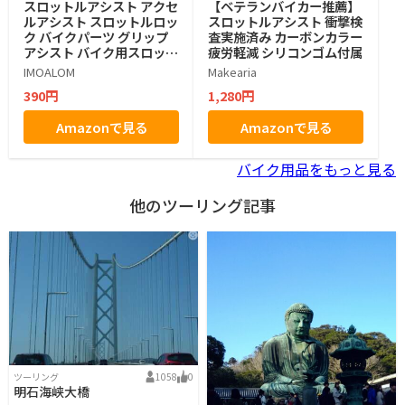
スロットルアシスト アクセ
【ベテランバイカー推薦】
ルアシスト スロットルロッ
スロットルアシスト 衝撃検
ク バイクパーツ グリップ
査実施済み カーボンカラー
アシスト バイク用スロット
疲労軽減 シリコンゴム付属
ル 取り付け簡単 バイク用
IMOALOM
Makearia
サイドカバー アクセル補助
390円
1,280円
幅広い対応 PAW
Amazonで見る
Amazonで見る
バイク用品をもっと見る
他のツーリング記事
ツーリング
1058
0
明石海峡大橋