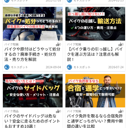
モトスポット
2022-11-18
モトスポット
2024-02-23
バイク知識
0
バイク知識
0
バイクや原付はどうやって処分
【バイク乗りの引っ越し】バイ
するの？廃車手続き・処分方
クを運ぶ方法は？注意点も解
法・売り方を解説
説！
モトスポット
2024-09-04
モトスポット
2026-07-24
バイク知識
0
バイク用品
0
バイク免許を取るなら合宿免許
バイクのサイドバッグは危な
と通学どっちがいい？費用や期
い？安全に走るためのポイント
間の違いを比較
＆おすすめ10選！