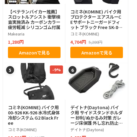
【ベテランバイカー推薦】
コミネ(KOMINE) バイク用
スロットルアシスト 衝撃検
プロテクター エアスルーC
査実施済み カーボンカラー
Eサポートニーガードフィ
疲労軽減 シリコンゴム付属
ット ブラック Free SK-827
12997 プロテクター CE規
Makearia
コミネ(KOMINE)
格
1,280円
4,704円
5,280円
Amazonで見る
Amazonで見る
-9%
5
6
コミネ(KOMINE) バイク用
デイトナ(Daytona) バイ
00-926 KK-926 水冷式身体
ク用 サイドスタンドホルダ
冷却システム G2 Black Fr
ー 砂利/ぬかるみ対策 ガレ
ee
ージ床保護 外し忘れ防止ひ
も フック付属 96485
コミネ(KOMINE)
デイトナ(Daytona)