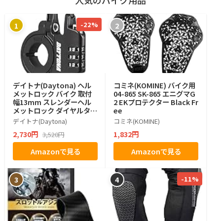
人気のバイク用品
-22%
1
2
デイトナ(Daytona) ヘル
コミネ(KOMINE) バイク用
メットロック バイク 取付
04-865 SK-865 エニグマG
幅13mm スレンダーヘル
2 EKプロテクター Black Fr
メットロック ダイヤルタイ
ee
プ ブラック 42183
デイトナ(Daytona)
コミネ(KOMINE)
2,730円
1,832円
3,520円
Amazonで見る
Amazonで見る
-11%
3
4