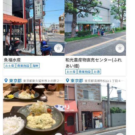
魚福水産
和光農産物直売センター(ふれ
あい畑)
お土産
商業施設
海鮮
お土産
商業施設
お酒
東京都
東京都
東京都東久留米市上の原２丁
東京都清瀬市松山１丁目４６
目７−７
−３０