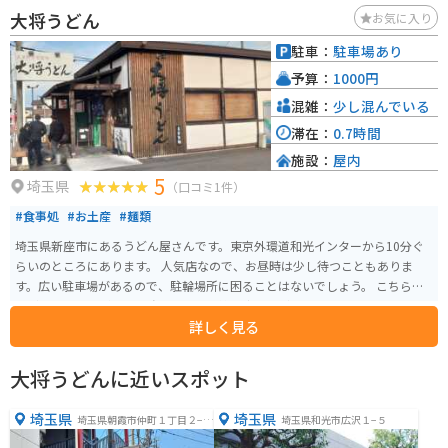
大将うどん
お気に入り
駐車：
駐車場あり
予算：
1000円
混雑：
少し混んでいる
滞在：
0.7時間
施設：
屋内
5
埼玉県
（口コミ1件）
#食事処
#お土産
#麺類
埼玉県新座市にあるうどん屋さんです。東京外環道和光インターから10分ぐ
らいのところにあります。 人気店なので、お昼時は少し待つこともありま
す。広い駐車場があるので、駐輪場所に困ることはないでしょう。 こちらの
うどんは、コシが非常に強いです。季節限定のうどんもおいしそうです。
詳しく見る
大将うどんに近いスポット
埼玉県
埼玉県
埼玉県朝霞市仲町１丁目２−１
埼玉県和光市広沢１−５
８