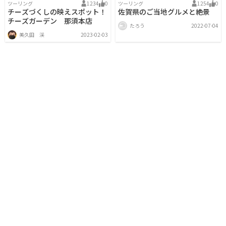
ツーリング
1234
0
ツーリング
1254
0
チーズづくしの映えスポット！
佐賀県のご当地グルメと絶景
チーズガーデン 那須本店
たろう
2022-07-04
美久田 渓
2023-02-03