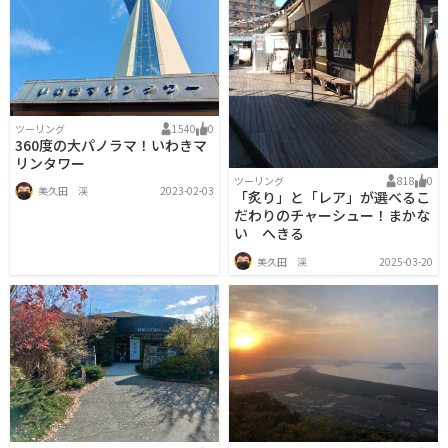
ツーリング
1540
0
360度の大パノラマ！いわきマ
リンタワー
ツーリング
818
0
美久田 渓
2023-02-03
「炙り」と「レア」が選べるこ
だわりのチャーシュー！まかな
い へきる
美久田 渓
2025-03-20