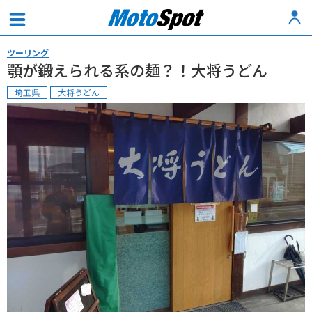
ツーリング
顎が鍛えられる系の麺？！大将うどん
埼玉県
大将うどん