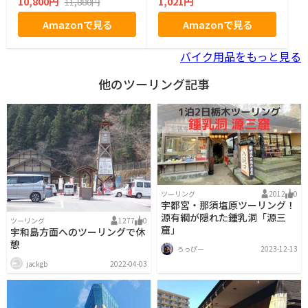
10,800円
1,021円
11,880円
Amazonで見る
Amazonで見る
バイク用品をもっと見る
他のツーリング記事
ツーリング
2012
0
宇都宮・那須塩原ツーリング！
源有綱が隠れた鍾乳洞「源三
ツーリング
1277
0
窟」
宇和島方面へのツーリングで休
憩
ろっぴー
2023-12-13
jackgb
2022-04-03