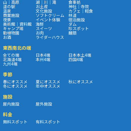
山｜高原
湖｜川｜滝
食事処
道の駅
お土産
神社｜寺院
温泉
文化施設
カフェ｜軽食
商業施設
ソフトクリーム
林道
夜景
イベント体験
宿泊施設
美術館｜資料館
海鮮
ダム
キャンプ場
スイーツ
珍スポット
動植物園
お肉
麺類
お酒
ライダーハウス
東西南北の端
全ての端
日本4端
日本本土4端
北海道4端
本州4端
四国4端
九州4端
季節
春にオススメ
夏にオススメ
秋にオススメ
冬にオススメ
年中オススメ
施設
屋内施設
屋外施設
料金
無料スポット
有料スポット