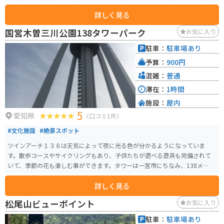
は水平や垂直がほとんど存在せず、斜めの床や歪んだ壁、迷路のような構造
詳しく見る
が人間の平衡感覚や遠近感を揺さぶります。 人工的な丘陵地のような地形は
起伏が激しく、急斜面も多いため歩きやすい靴での散策がおすすめです。非
国営木曽三川公園138タワーパーク
お気に入り
日常的な空間は写真スポットとしても人気が高く、五感を刺激する体験が楽
しめます。駐車場も整備されており、バイクでのアクセスも良好で、養老の
駐車：
駐車場あり
滝など周辺観光とあわせて巡るのにも適したスポットです。
予算：
900円
混雑：
普通
滞在：
1時間
施設：
屋内
5
愛知県
（口コミ1件）
#文化施設
#絶景スポット
ツインアーチ１３８は天気によって夜に光る色が分かるようになっていま
す。散歩コースやサイクリングもあり、子供たちが遊べる遊具も完備されて
いて、季節の花も楽しむ事ができます。タワーは一宮市にちなみ、138メート
ルあります。
詳しく見る
松尾山ビューポイント
お気に入り
駐車：
駐車場あり