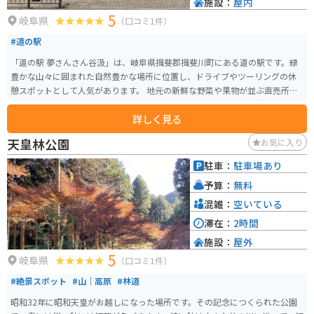
施設：
屋内
5
岐阜県
（口コミ1件）
#道の駅
「道の駅 夢さんさん谷汲」は、岐阜県揖斐郡揖斐川町にある道の駅です。緑
豊かな山々に囲まれた自然豊かな場所に位置し、ドライブやツーリングの休
憩スポットとして人気があります。 地元の新鮮な野菜や果物が並ぶ直売所
は、お土産探しにも最適です。また、レストランでは、地元の食材をふんだ
詳しく見る
んに使った料理を楽しむことができます。特に、揖斐川町の特産品である
「揖斐茶」を使ったスイーツはおすすめです。 バイクで訪れる場合、道の駅
天皇林公園
お気に入り
には広々とした駐車場が完備されているので安心です。周辺には、揖斐川沿
いを走る風光明媚な道が多く、ツーリングにも最適なエリアです。道の駅か
駐車：
駐車場あり
ら少し足を延ばせば、歴史ある谷汲山華厳寺を訪れることもできます。 道の
予算：
無料
駅 夢さんさん谷汲は、自然と触れ合いながら、地元の美味しいものを楽しめ
る場所です。ドライブやツーリングの際には、ぜひ立ち寄ってみてくださ
混雑：
空いている
い。
滞在：
2時間
施設：
屋外
5
岐阜県
（口コミ1件）
#絶景スポット
#山｜高原
#林道
昭和32年に昭和天皇がお越しになった場所です。その記念につくられた公園