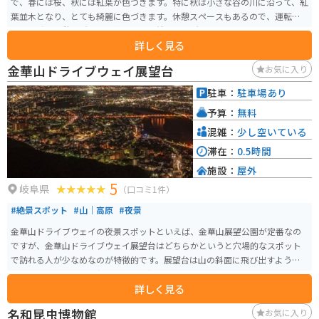
で、春には桜、秋には紅葉が色づきます。特に秋は小さな谷の川に沿って、紅
葉並木となり、とても綺麗に色づきます。休憩スペースもあるので、運転に
疲れた時の休憩場所として静かで落ち着ける場所です。
詳しく見る
金華山ドライブウェイ展望台
お気に入り
駐車：
駐車場あり
予算：
無料
混雑：
少し空いている
滞在：
0.5時間
施設：
屋外
5
岐阜県
（口コミ1件）
#絶景スポット
#山｜高原
#夜景
金華山ドライブウェイの夜景スポットといえば、金華山展望公園が定番なの
ですが、金華山ドライブウェイ展望台はどちらかというと穴場的なスポット
で訪れる人が少なめなのが特徴的です。展望台は山の斜面に飛び出すように
設置されており、180度のパノラマ夜景を楽しむことができます。
詳しく見る
名和昆虫博物館
お気に入り