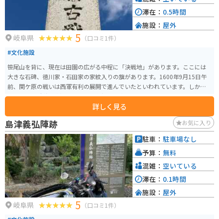
滞在：
0.5時間
施設：
屋外
5
岐阜県
（口コミ1件）
#文化施設
笹尾山を背に、現在は田園の広がる中程に「決戦地」があります。ここには
大きな石碑、徳川家・石田家の家紋入りの旗があります。1600年9月15日午
前、関ケ原の戦いは西軍有利の展開で進んでいたといわれています。しか
し、小早川秀秋の寝返りによって状況は一変します。これによって、一気に東
詳しく見る
軍が優勢となり、奮闘むなしく西軍は敗北します。 そしてこの決戦地は、東
軍諸隊が三成の首級を狙って、最大級の激戦が繰り広げられた場所といわれ
島津義弘陣跡
お気に入り
ています。この地で激戦が繰り広げられていたのかと思うと、現在はのどか
なこの風景も全く見え方が変わってきます。
駐車：
駐車場なし
予算：
無料
混雑：
空いている
滞在：
0.1時間
施設：
屋外
5
岐阜県
（口コミ1件）