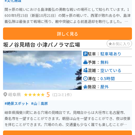
#文化施設
関ヶ原の戦いにおける島津義弘の勇敢な戦いの場所として知られています。1
600年9月15日（新暦10月21日）の関ヶ原の戦いで、西軍が敗れ去る中、島津
義弘隊は最後まで戦場に残り、敵中突破による前進退却を敢行しました。 こ
の歴史的な場所は、多大な犠牲を払いながらも勇敢に戦った島津義弘とその
詳しく見る
部隊の記憶を今に伝えています。日本の歴史の一端を感じ取ることができ、特
に歴史好きの人にはオススメの観光地となっています。
坂ノ谷見晴台 小津パノラマ広場
お気に入り
駐車：
駐車場あり
予算：
無料
混雑：
空いている
滞在：
0.5時間
施設：
屋外
5
岐阜県
（口コミ1件）
#絶景スポット
#山｜高原
岐阜県揖斐川町にある穴場の見晴台です。見晴台からは大垣市と名古屋市、
桑名市を一望することができます。朝昼は山を一望することができ、夜は夜景
を拝むことができます。穴場のため、交通量も少なく誰でも楽しむことがで
きます。 見晴台までは車またはバイクで行くことができます。幅の狭い舗装