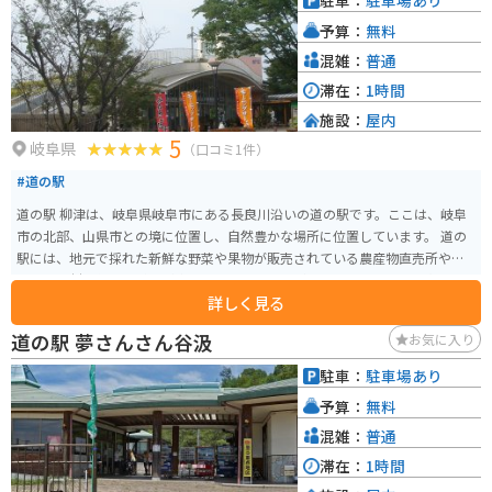
駐車：
駐車場あり
スポットです。
予算：
無料
混雑：
普通
滞在：
1時間
施設：
屋内
5
岐阜県
（口コミ1件）
#道の駅
道の駅 柳津は、岐阜県岐阜市にある長良川沿いの道の駅です。ここは、岐阜
市の北部、山県市との境に位置し、自然豊かな場所に位置しています。 道の
駅には、地元で採れた新鮮な野菜や果物が販売されている農産物直売所や、
地元の食材を使った料理が楽しめるレストランがあります。 長良川を望むこ
詳しく見る
とができる展望台もあり、休憩スポットとしても最適です。また、春には
桜、秋には紅葉が美しく、バイクツーリングの目的地としても人気がありま
道の駅 夢さんさん谷汲
お気に入り
す。周辺には、岐阜城などの観光スポットも点在しています。 バイクで訪れ
る場合、道の駅には広い駐車場が完備されているので安心です。長良川沿い
駐車：
駐車場あり
を走る国道156号線は、景色が良く、ツーリングに最適なルートです。
予算：
無料
混雑：
普通
滞在：
1時間