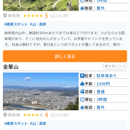
滞在：
1時間
施設：
屋外
5
岐阜県
（口コミ1件）
#絶景スポット
#山｜高原
岐阜県の山中、標高約300mあたりまでは車などで行けます。小さな小さな駐
車場があり、そこに地元の人が立っていて、お茶葉やドリンクを売っていま
す。 料金は無料ですが、寄付金という形でポストが置いてあるので、寄付を
されたい場合はそこはお金を気持ちばかり入れると良いです。そこから車
詳しく見る
や、バイクを降り、山の中の山道を20分ほど歩いて山を登ります。そこから
茶畑を見下ろす絶景スポットです！
金華山
お気に入り
駐車：
駐車場あり
予算：
1500円
混雑：
普通
滞在：
2時間
施設：
屋外
4
岐阜県
（口コミ1件）
#絶景スポット
#山｜高原