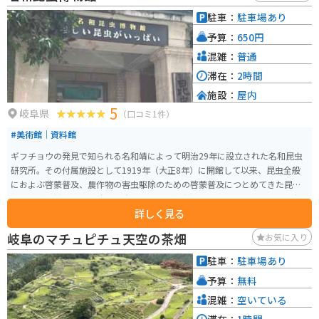
駐車：
駐車場あり
予算：
650円
混雑：
普通
滞在：
2時間
施設：
屋内
5
岐阜県
（口コミ1件）
#美術館｜資料館
ギフチョウの発見で知られる名和靖によって明治29年に設立された名和昆虫
研究所。その付属施設として1919年（大正8年）に開館して以来、昆虫全般
におよぶ啓蒙普及、農作物の害虫駆除のための啓蒙普及につとめてきた昆虫
専門の博物館です。 日本の現存する昆虫博物館としては、最も長い歴史を持
詳しく見る
ち、文化財的価値のある建物の中で、昆虫たちの美しくも不思議な世界を体
感していただく場として、活動し続けています。
岐阜のマチュピチュ天空の茶畑
お気に入り
駐車：
駐車場あり
予算：
無料
混雑：
空いている