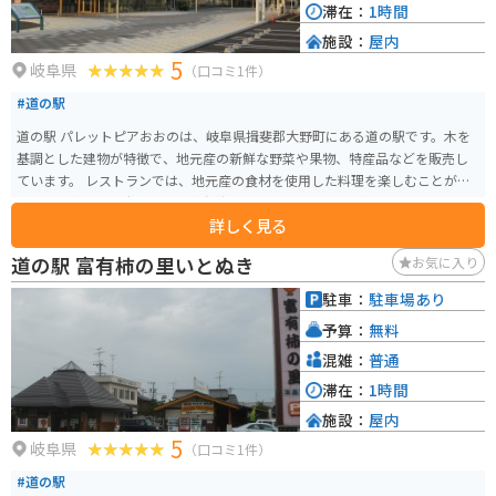
滞在：
1時間
施設：
屋内
5
岐阜県
（口コミ1件）
#道の駅
道の駅 パレットピアおおのは、岐阜県揖斐郡大野町にある道の駅です。木を
基調とした建物が特徴で、地元産の新鮮な野菜や果物、特産品などを販売し
ています。 レストランでは、地元産の食材を使用した料理を楽しむことがで
きます。中でも、大野町産の富有柿を使ったスイーツは人気です。 バイクで
詳しく見る
訪れる場合、道の駅には広い駐車場が完備されているので安心です。周辺に
は、揖斐川堤防や徳山ダムなど、自然豊かな観光スポットも点在しており、
道の駅 富有柿の里いとぬき
お気に入り
ツーリングの拠点としても最適です。 大野町は柿の生産が盛んで、秋には道
の駅でもたくさんの柿が販売されます。また、富有柿を使ったジュースやジ
駐車：
駐車場あり
ャムなども人気です。
予算：
無料
混雑：
普通
滞在：
1時間
施設：
屋内
5
岐阜県
（口コミ1件）
#道の駅