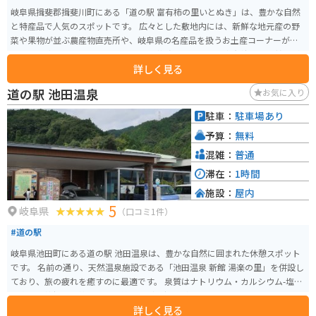
岐阜県揖斐郡揖斐川町にある「道の駅 富有柿の里いとぬき」は、豊かな自然
と特産品で人気のスポットです。 広々とした敷地内には、新鮮な地元産の野
菜や果物が並ぶ農産物直売所や、岐阜県の名産品を扱うお土産コーナーがあ
ります。 中でも、この地域で古くから栽培されている「富有柿」は、甘みが
詳しく見る
強く濃厚な味わいで、お土産に最適です。 柿を使った加工品も充実してお
り、柿の葉茶や柿ジャムなども人気です。 レストランでは、地元産の食材を
道の駅 池田温泉
お気に入り
使った料理を楽しむことができます。 特におすすめは、富有柿を使ったスイ
ーツです。 柿ソフトクリームや柿パフェなど、ここでしか味わえないオリジ
駐車：
駐車場あり
ナルメニューが人気を集めています。 道の駅には、広々とした駐車場と休憩
予算：
無料
スペースが完備されており、ドライブ中の休憩に最適です。 バイクツーリン
グの休憩ポイントとしても人気があり、多くのライダーが訪れます。 周辺に
混雑：
普通
は、四季折々の景色が楽しめる自然豊かなスポットがたくさんあります。 春
滞在：
1時間
には、揖斐川沿いを彩る桜並木が美しく、お花見スポットとしても人気で
施設：
屋内
す。 秋には、山々が赤や黄色に色づき、紅葉狩りを楽しむことができます。
5
道の駅 富有柿の里いとぬきは、地元の美味しいものを堪能できるだけでな
岐阜県
（口コミ1件）
く、自然と触れ合いながらゆったりと過ごすことができる魅力的なスポット
#道の駅
です。 観光の拠点としても最適なので、ぜひ一度訪れてみてください。
岐阜県池田町にある道の駅 池田温泉は、豊かな自然に囲まれた休憩スポット
です。 名前の通り、天然温泉施設である「池田温泉 新館 湯楽の里」を併設し
ており、旅の疲れを癒すのに最適です。 泉質はナトリウム・カルシウム-塩化
物泉で、神経痛や筋肉痛、関節痛などに効果があるとされています。 また、
詳しく見る
地元の農産物直売所では、新鮮な野菜や果物、特産品などを購入することが