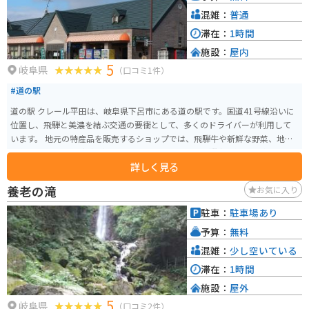
混雑：
普通
滞在：
1時間
施設：
屋内
5
岐阜県
（口コミ1件）
#道の駅
道の駅 クレール平田は、岐阜県下呂市にある道の駅です。国道41号線沿いに
位置し、飛騨と美濃を結ぶ交通の要衝として、多くのドライバーが利用して
います。 地元の特産品を販売するショップでは、飛騨牛や新鮮な野菜、地元
で作られたお酒などが人気です。レストランでは、飛騨牛を使った料理や、
詳しく見る
地元産の食材を使った郷土料理を楽しむことができます。 バイクで訪れる場
合、道の駅には広い駐車場が完備されているので安心です。また、休憩所も
養老の滝
お気に入り
充実しており、長距離ツーリングの休憩場所としても最適です。 周辺には、
下呂温泉や馬瀬川温泉などの温泉地があり、観光の拠点としても便利です。
駐車：
駐車場あり
また、春には桜、秋には紅葉の名所としても知られており、四季折々の自然
予算：
無料
を楽しむことができます。
混雑：
少し空いている
滞在：
1時間
施設：
屋外
5
岐阜県
（口コミ2件）