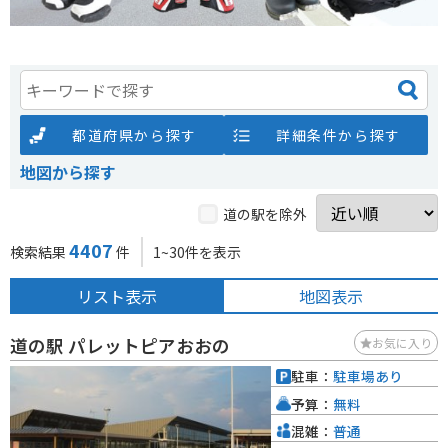
都道府県から探す
詳細条件から探す
地図から探す
道の駅を除外
4407
検索結果
件
1~30件を表示
リスト表示
地図表示
道の駅 パレットピアおおの
お気に入り
駐車：
駐車場あり
予算：
無料
混雑：
普通