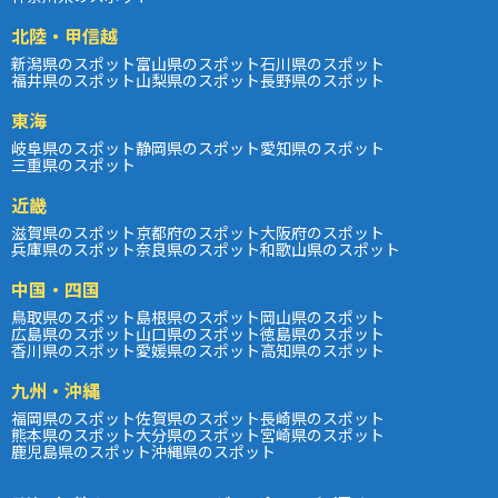
北陸・甲信越
新潟県のスポット
富山県のスポット
石川県のスポット
福井県のスポット
山梨県のスポット
長野県のスポット
東海
岐阜県のスポット
静岡県のスポット
愛知県のスポット
三重県のスポット
近畿
滋賀県のスポット
京都府のスポット
大阪府のスポット
兵庫県のスポット
奈良県のスポット
和歌山県のスポット
中国・四国
鳥取県のスポット
島根県のスポット
岡山県のスポット
広島県のスポット
山口県のスポット
徳島県のスポット
香川県のスポット
愛媛県のスポット
高知県のスポット
九州・沖縄
福岡県のスポット
佐賀県のスポット
長崎県のスポット
熊本県のスポット
大分県のスポット
宮崎県のスポット
鹿児島県のスポット
沖縄県のスポット