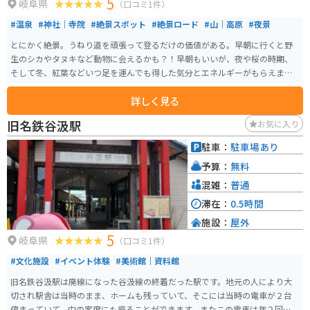
5
岐阜県
（口コミ1件）
#温泉
#神社｜寺院
#絶景スポット
#絶景ロード
#山｜高原
#夜景
とにかく絶景。うねり道を頑張って登るだけの価値がある。早朝に行くと野
生のシカやタヌキなど動物に会えるかも？！早朝もいいが、夜や桜の時期、
そして冬、紅葉などいつ足を運んでも得した気分とエネルギーがもらえま
す。
詳しく見る
旧名鉄谷汲駅
お気に入り
駐車：
駐車場あり
予算：
無料
混雑：
普通
滞在：
0.5時間
施設：
屋外
5
岐阜県
（口コミ1件）
#文化施設
#イベント体験
#美術館｜資料館
旧名鉄谷汲駅は廃線になった谷汲線の終着だった駅です。地元の人により大
切され駅舎は当時のまま、ホームも残っていて、そこには当時の電車が２台
停まっていて、中の客席にも座ることができます。またこの電車は年２回春と