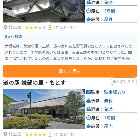
混雑：
普通
滞在：
3時間
施設：
屋外
3
岐阜県
（口コミ1件）
#文化施設
大垣城は、美濃守護・土岐一族の宮川吉左衛門尉安定によって創建されたと
されています。関ケ原の戦いでは西軍・石田三成の本拠地となりました。国
宝に指定されていたものの、戦災で焼失しましたが、昭和34年に天守を再建
し、大垣のシンボルとなりました。 現在の天守は1959年に外観復元され、関
詳しく見る
ケ原の戦いについての資料館となっています。大垣城は堅城であり、かつて
の規模は現在の3倍以上で、10の櫓を持つ要塞として知られています。
道の駅 織部の里・もとす
お気に入り
駐車：
駐車場あり
予算：
無料
混雑：
普通
滞在：
1時間
施設：
屋内
5
岐阜県
（口コミ1件）