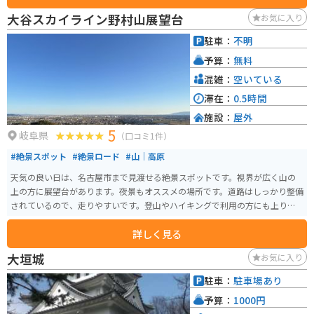
できます。 特に、池田町は富有柿の産地として知られており、秋には旬の甘
大谷スカイライン野村山展望台
お気に入り
い柿を味わうことができます。 バイクで訪れる場合、道の駅には広々とした
駐車場が完備されているので安心です。 周辺には、池田山麓を走る快適なワ
駐車：
不明
インディングロードがあり、ツーリングにもおすすめです。 道の駅を起点
予算：
無料
に、自然豊かな景色を楽しみながら、岐阜県池田町の魅力を満喫してみてく
ださい。
混雑：
空いている
滞在：
0.5時間
施設：
屋外
5
岐阜県
（口コミ1件）
#絶景スポット
#絶景ロード
#山｜高原
天気の良い日は、名古屋市まで見渡せる絶景スポットです。視界が広く山の
上の方に展望台があります。夜景もオススメの場所です。道路はしっかり整備
されているので、走りやすいです。登山やハイキングで利用の方にも上りや
すい山です。
詳しく見る
大垣城
お気に入り
駐車：
駐車場あり
予算：
1000円