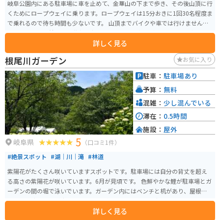
岐阜公園内にある駐車場に車を止めて、金華山の下まで歩き、その後山頂に行
くためにロープウェイに乗ります。ロープウェイは15分おきに1回30名程度ま
で乗れるので待ち時間も少ないです。 山頂までバイクや車では行けません。
ロープウェイ到着後に石階段を歩いたのちに、岐阜城があります。岐阜城の
詳しく見る
展望台からは金華山と長良川の自然美、岐阜市の街並みが一望できます。
根尾川ガーデン
お気に入り
駐車：
駐車場あり
予算：
無料
混雑：
少し混んでいる
滞在：
0.5時間
施設：
屋外
5
岐阜県
（口コミ1件）
#絶景スポット
#湖｜川｜滝
#林道
紫陽花がたくさん咲いていますスポットです。駐車場には自分の背丈を超え
る高さの紫陽花が咲いています。6月が見頃です。 色鮮やかな鯉が駐車場とガ
ーデンの間の堀で泳いでいます。ガーデン内にはベンチと机があり、屋根付
きなので涼むことが出来ます。6月に楽しめるツーリングスポットです。
詳しく見る