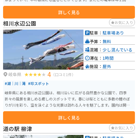
秋に動かしており、実際に短い距離ですが走る姿もみることができます。ト
詳しく見る
イレも当時のまま残っていて利用できます。ツーリング、ドライブ休憩の場所
と使う人も多々います。
相川水辺公園
お気に入り
駐車：
駐車場あり
予算：
無料
混雑：
少し混んでいる
滞在：
1時間
施設：
屋外
4
岐阜県
（口コミ1件）
#湖｜川｜滝
#珍スポット
岐阜県にある相川水辺公園は、相川沿いに広がる自然豊かな公園で、四季
折々の風景を楽しめる癒しのスポットです。春には桜とともに多数の鯉のぼ
りが川を彩り、空を泳ぐような光景は訪れる人々を魅了します。園内は開放
感があり、散策路や芝生スペースが整備されているため、のんびりと過ごし
詳しく見る
たりピクニックを楽しむのにも最適です。比較的人も落ち着いており、ゆっ
たりとした時間が流れるのも魅力の一つ。 周辺道路は走りやすく、バイクで
道の駅 柳津
お気に入り
のアクセスも良好で、ツーリングの休憩スポットとしても利用しやすい環境
です。自然と季節の彩りを感じながら、気軽にリフレッシュできる穴場的な