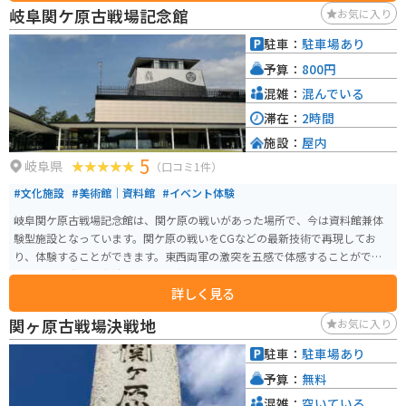
岐阜関ケ原古戦場記念館
お気に入り
駐車：
駐車場あり
予算：
800円
混雑：
混んでいる
滞在：
2時間
施設：
屋内
5
岐阜県
（口コミ1件）
#文化施設
#美術館｜資料館
#イベント体験
岐阜関ケ原古戦場記念館は、関ケ原の戦いがあった場所で、今は資料館兼体
験型施設となっています。関ケ原の戦いをCGなどの最新技術で再現してお
り、体験することができます。東西両軍の激突を五感で体感することができ
る展示が特徴で、当時の戦いの状況をリアルに感じることができます。 CGは
詳しく見る
予約優先なので、絶対見たい人は予約していくことをオススメします。開館
時間は9:30から17:00まで（入館は16:30まで）で、毎週月曜日が休館日です
関ヶ原古戦場決戦地
お気に入り
が、祝日の場合は翌日に振替休日となります。戦国時代に興味がある人にと
って特に楽しめるスポットです。
駐車：
駐車場あり
予算：
無料
混雑：
空いている