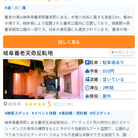
#湖｜川｜滝
養老の滝は岐阜県養老郡養老町にある、木曽川水系に属する落差32m、幅4m
の滝です。岐阜県により設置された養老公園内に位置しており、揖斐関ヶ原
養老国定公園の一部です。日本の滝百選にも選定されています。 養老の滝
は、古来から文人墨客にも親しまれてきた名瀑であり、葛飾北斎も浮世絵に
詳しく見る
描いています。滝の名前は、孝子物語に由来しており、「親孝行な木こり
が、湧き出た水をひょうたんに汲み、父に飲ませると若返った」という伝説
岐阜養老天命反転地
お気に入り
が残っています。 雄麗な滝の姿はもちろん、周囲を彩る自然も魅力。春は桜
が咲き誇り、公園一帯をピンク色に染め、秋には山全体が紅葉して、グラデ
駐車：
駐車場あり
ーションが見事です。また、公園内には体験型アート施設の「養老天命反転
予算：
850円
地」や遊具のある「子どもの国」などの施設もあり、大人から子どもまで１
年を通して楽しめます。
混雑：
空いている
滞在：
2時間
施設：
屋外
5
岐阜県
（口コミ1件）
#絶景スポット
#イベント体験
#美術館｜資料館
#珍スポット
岐阜県養老町にある養老天命反転地は、アーティスト荒川修作と詩人マドリ
ン・ギンズが長年の構想をもとに手がけた独創的なアート空間で、公園のよ
うでありながらテーマパークのような不思議な体験ができる施設です。園内