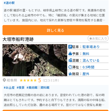
#道の駅
道の駅 織部の里・もとすは、岐阜県土岐市にある道の駅です。美濃焼の産地
として知られる土岐市の中でも、特に「織部焼」の窯元が集まる地域に位置
しています。 施設内には、地元で採れた新鮮な野菜や果物を販売する農産物
直売所や、織部焼をはじめとする美濃焼の器を販売するショップ、地元の食
詳しく見る
材を使った料理を提供するレストランなどがあります。 バイクで訪れる場
合、道の駅には広々とした駐車場が完備されているので安心です。また、周
大垣市船町港跡
お気に入り
辺には窯元巡りが楽しめる「織部ヒルズ」や、自然豊かな公園など、観光ス
ポットも充実しています。 道の駅 織部の里・もとすは、美濃焼の魅力に触れ
駐車：
駐車場あり
ながら、地元の美味しいものを楽しめる道の駅です。
予算：
無料
混雑：
混んでいる
滞在：
0.5時間
施設：
屋外
5
岐阜県
（口コミ1件）
#お土産
#夜景
#美術館｜資料館
大垣市の芭蕉記念館の目の前にあります。昔使われていた港の跡で、桜の時
期はとてもきれいです。予約すると舟下りもできます。満開の桜の中降る船、
過去照らしていた灯台跡、趣のある場所です。昼だけではなく夜桜も素敵で
す。花見期間中はライトアップされ近所の花見客で賑わいます。