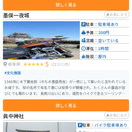
詳しく見る
墨俣一夜城
お気に入り
駐車：
駐車場あり
予算：
200円
混雑：
空いている
滞在：
1時間
施設：
屋内
5
岐阜県
（口コミ1件）
#文化施設
1566年に木下藤吉郎（のちの豊臣秀吉）が一夜にして築いたと言われている
お城です。 桜の名所で有名で春には桜祭りが開催され、たくさんの露店が並
びとても賑わいます。 長良川沿いにあり、堤防をバイクで走るツーリングス
ポットになっています。
詳しく見る
眞中神社
お気に入り
駐車：
バイク駐車場あり