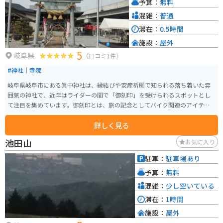
予算：
無料
混雑：
普通
滞在：
0.5時間
施設：
屋外
5
岐阜県
（口コミ1件）
#神社｜寺院
岐阜県岐阜市にある眞中神社は、縁結びや安産祈願で知られる落ち着いた雰
囲気の神社で、近年はライダーの間で「御刻印」を受けられるスポットとし
て注目を集めています。御刻印とは、旅の記念としてバイク関連のアイテム
に刻印を施すもので、ツーリングの思い出づくりに人気です。 境内は静かで
詳しく見る
心が落ち着く空気に包まれており、ゆっくりと参拝できるのも魅力の一つ。
バイク専用の駐車場も用意されているため訪れやすく、周辺の観光地とあわ
池田山
お気に入り
せて立ち寄る人も多く見られます。旅の安全祈願と記念を兼ねて訪れるのに
ぴったりな、ライダーにもやさしい神社です。
駐車：
駐車場あり
予算：
無料
混雑：
少し空いている
滞在：
1時間
施設：
屋外