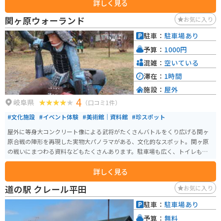
詳しく見る
された道路を3km登っていきます。ところどころ落ち葉や落石があるため注
意が必要です。道幅は狭いですが、すれ違う車はめったにいないため、ゆっ
関ヶ原ウォーランド
お気に入り
くり登っていくことができます。約20分で到着します。駐車場が砂利になっ
ており、普通車2台分くらいのスペースがあります。斜度が大きいため帰りは
駐車：
駐車場あり
注意して下ってください。
予算：
1000円
混雑：
空いている
滞在：
1時間
施設：
屋外
4
岐阜県
（口コミ1件）
#文化施設
#イベント体験
#美術館｜資料館
#珍スポット
屋外に等身大コンクリート像による武将がたくさんバトルをくり広げる関ヶ
原合戦の陣形を再現した実物大パノラマがある、文化的なスポット。関ヶ原
の戦いにまつわる資料などもたくさんあります。駐車場も広く、トイレもた
くさんあります。
詳しく見る
道の駅 クレール平田
お気に入り
駐車：
駐車場あり
予算：
無料