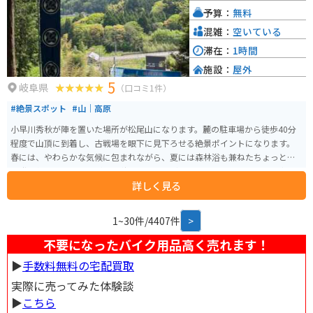
予算：
無料
混雑：
空いている
滞在：
1時間
施設：
屋外
5
岐阜県
（口コミ1件）
#絶景スポット
#山｜高原
小早川秀秋が陣を置いた場所が松尾山になります。麓の駐車場から徒歩40分
程度で山頂に到着し、古戦場を眼下に見下ろせる絶景ポイントになります。
春には、やわらかな気候に包まれながら、夏には森林浴も兼ねたちょっとし
た登山気分を味わいながら、秋であれば色づいた木々とさわやかな風の中、
詳しく見る
ハイキングができます。冬には、雪化粧をした関ケ原古戦場を一望できます。
四季折々の風景を、関ケ原の中で最も深く感じることのできる場所です。
1~30件/4407件
>
不要になったバイク用品高く売れます！
▶︎
手数料無料の宅配買取
実際に売ってみた体験談
▶︎
こちら