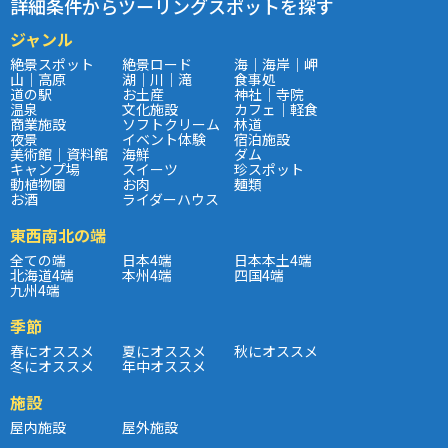
詳細条件からツーリングスポットを探す
ジャンル
絶景スポット
絶景ロード
海｜海岸｜岬
山｜高原
湖｜川｜滝
食事処
道の駅
お土産
神社｜寺院
温泉
文化施設
カフェ｜軽食
商業施設
ソフトクリーム
林道
夜景
イベント体験
宿泊施設
美術館｜資料館
海鮮
ダム
キャンプ場
スイーツ
珍スポット
動植物園
お肉
麺類
お酒
ライダーハウス
東西南北の端
全ての端
日本4端
日本本土4端
北海道4端
本州4端
四国4端
九州4端
季節
春にオススメ
夏にオススメ
秋にオススメ
冬にオススメ
年中オススメ
施設
屋内施設
屋外施設