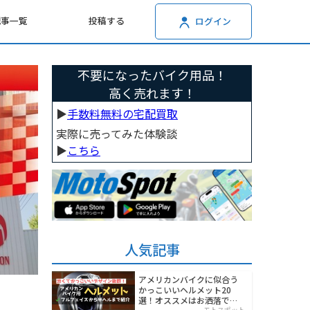
記事一覧
投稿する
ログイン
不要になったバイク用品！
高く売れます！
▶︎
手数料無料の宅配買取
実際に売ってみた体験談
▶︎
こちら
人気記事
アメリカンバイクに似合う
かっこいいヘルメット20
選！オススメはお洒落でワ
モトスポット