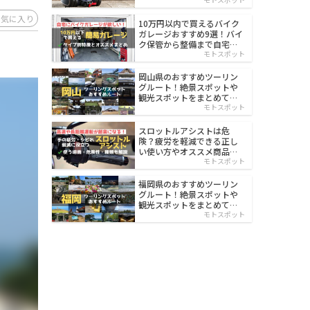
イルド
お気に入り
10万円以内で買えるバイク
ガレージおすすめ9選！バイ
ク保管から整備まで自宅で
楽々
モトスポット
岡山県のおすすめツーリン
グルート！絶景スポットや
観光スポットをまとめて紹
介
モトスポット
スロットルアシストは危
険？疲労を軽減できる正し
い使い方やオススメ商品を
紹介
モトスポット
福岡県のおすすめツーリン
グルート！絶景スポットや
観光スポットをまとめて紹
介
モトスポット