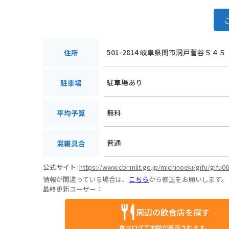
501-2814 岐阜県関市洞戸菅谷５４５
住所
駐車場あり
駐車場
無料
平均予算
普通
混雑具合
公式サイト:
https://www.cbr.mlit.go.jp/michinoeki/gifu/gifu06
情報が間違っている場合は、
こちら
から修正をお願いします。
最終更新ユーザー：
周辺の飲食店を探す
食べログで地図が表示されます。