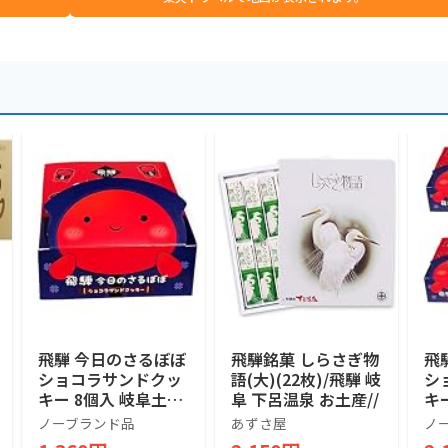
飛騨 今日のさるぼぼ
飛騨銘菓 しらさぎ物
飛
ショコラサンドクッ
語(大)(22枚)/飛騨 岐
シ
キー 8個入 岐阜土産
阜 下呂温泉 お土産//
キ
さるぼぼ (1箱)
さる
ノーブランド品
あずさ屋
ノ