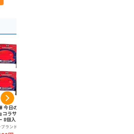
騨 今日のさるぼぼ
飛騨銘菓 しらさぎ物
岐阜県限定
ョコラサンドクッ
語(小)(16枚) / 飛騨
産 飛騨名
ー 8個入 岐阜土産
岐阜 下呂温泉 全国
すみ 土産
ぼぼ (2箱)
観光土産品連盟推奨
ぎ物語 銘菓
ーブランド品
あずさ屋
100%
商品 通信販売//
ASAGI ST