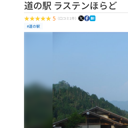
道の駅 ラステンほらど
5
（口コミ1件）
#道の駅