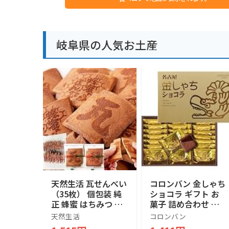
岐阜県の人気お土産
天然生活 瓦せんべい
コロンバン 金しゃち
（35枚） 個包装 純
ショコラ ギフト お
正 蜂蜜 はちみつ 煎
菓子 詰め合わせ 個
餅 おやつ おつまみ
包装 土産 お菓子 ス
天然生活
コロンバン
八百津町 お徳用 お
イーツ 銘店 ラング