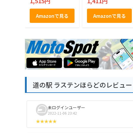
1,515円
1,411円
土産 おみやげ
ドシャ 21枚入り
Amazonで見る
Amazonで見る
道の駅 ラステンほらどのレビュー
未ログインユーザー
2022-11-06 23:42