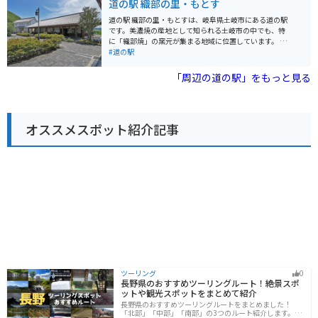
道の駅 織部の里・もとす
に最適です。 柿を使った加工品も充実しており、柿の葉
茶や柿ジャムなども人気です。 レストランでは、地元産
道の駅 織部の里・もとすは、岐阜県土岐市にある道の駅
の食材を使った料理を楽しむことができます。 特におす
です。美濃焼の産地として知られる土岐市の中でも、特
すめは、富有柿を使ったスイーツです。 柿ソフトクリー
に「織部焼」の窯元が集まる地域に位置しています。 施
ムや柿パフェなど、ここでしか味わえないオリジナルメ
設内には、地元で採れた新鮮な野菜や果物を販売する農
#道の駅
ニューが人気を集めています。 道の駅には、広々とした
産物直売所や、織部焼をはじめとする美濃焼の器を販売
駐車場と休憩スペースが完備されており、ドライブ中の
するショップ、地元の食材を使った料理を提供するレス
「周辺の道の駅」をもっと見る
休憩に最適です。 バイクツーリングの休憩ポイントとし
トランなどがあります。 バイクで訪れる場合、道の駅に
ても人気があり、多くのライダーが訪れます。 周辺に
は広々とした駐車場が完備されているので安心です。ま
は、四季折々の景色が楽しめる自然豊かなスポットがた
た、周辺には窯元巡りが楽しめる「織部ヒルズ」や、自
くさんあります。 春には、揖斐川沿いを彩る桜並木が美
然豊かな公園など、観光スポットも充実しています。 道
しく、お花見スポットとしても人気です。 秋には、山々
オススメスポット紹介記事
の駅 織部の里・もとすは、美濃焼の魅力に触れながら、
が赤や黄色に色づき、紅葉狩りを楽しむことができま
地元の美味しいものを楽しめる道の駅です。
す。 道の駅 富有柿の里いとぬきは、地元の美味しいもの
を堪能できるだけでなく、自然と触れ合いながらゆった
りと過ごすことができる魅力的なスポットです。 観光の
拠点としても最適なので、ぜひ一度訪れてみてくださ
い。
ツーリング
0
長野県のおすすめツーリングルート！絶景スポ
ットや観光スポットをまとめて紹介
長野県のおすすめツーリングルートをまとめました！
「北部」「中部」「南部」の3つのルート紹介します。諏