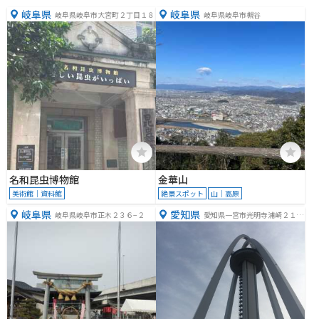
岐阜県
岐阜県
岐阜県岐阜市大宮町２丁目１８
岐阜県岐阜市槻谷
名和昆虫博物館
金華山
美術館｜資料館
絶景スポット
山｜高原
岐阜県
愛知県
岐阜県岐阜市正木２３６−２
愛知県一宮市光明寺浦崎２１
−３