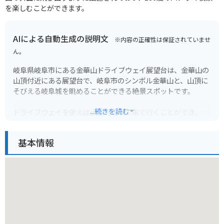
を楽しむことができます。
AIによる自動生成の説明文
※内容の正確性は保証されていませ
ん。
岐阜県岐阜市にある金華山ドライブウェイ展望台は、金華山の
山頂付近にある展望台で、岐阜市のシンボル金華山と、山頂に
そびえる岐阜城を眺めることができる絶景スポットです。
...続きを読む
ドライブウェイを使えば山頂付近まで車で行くことができ、展
望台からは、岐阜市内を一望できる360度のパノラマビューを
楽しむことができます。
基本情報
日中はもちろん、夜景も美しく、岐阜市のきらめく夜景を一望
できる夜景スポットとしても人気があります。
バイクの場合、ドライブウェイの料金は普通自動二輪車で700
円です。ただし、路面凍結のため、冬季期間（12月上旬～3月
上旬）は終日二輪車の通行止めになるので注意が必要です。