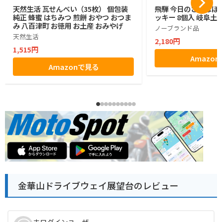
天然生活 瓦せんべい（35枚） 個包装
飛騨 今日のさるぼぼ
純正 蜂蜜 はちみつ 煎餅 おやつ おつま
ッキー 8個入 岐阜土産
み 八百津町 お徳用 お土産 おみやげ
ノーブランド品
天然生活
2,180円
1,515円
Amazo
Amazonで見る
金華山ドライブウェイ展望台のレビュー
未ログインユーザー