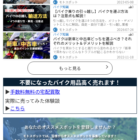
あるので自分の用途に合った使いやすいものを選びまし
モトスポット
2023-05-08
ょう。この記事ではバイクロックの種類と特徴、それぞ
バイク知識
0
れ最強の商品を紹介します。
【バイク乗りの引っ越し】バイクを運ぶ方法
は？注意点も解説！
引っ越しでバイクを運ぶ4つの方法を、メリット・デメリ
ットとともに解説。自走・自分で運ぶ・引っ越し業者・
バイク専門業者の選び方や輸送時の注意点、駐輪場所の
モトスポット
2026-07-24
確保、住所変更など必要な手続きも紹介します。
バイク知識
0
バイクは新車と中古車どっちを選ぶべき？それ
ぞれのメリット＆デメリットを解説
バイクを買おうとすると周りから言われるセリフ「新車
で買わないとどんなトラブルが起こるかわからない
ぞ！」「いやいや、どうせ転ぶんだから中古車で十分
モトスポット
2022-11-18
だ！」…いろんな意見があるから迷いますよね。でも新
車と中古車、どちらにも良い点と悪い点があるんです。
それぞれの特徴について解説します。
もっと見る
不要になったバイク用品高く売れます！
▶︎
手数料無料の宅配買取
実際に売ってみた体験談
▶︎
こちら
あなたのオススメスポットを登録しませんか？
モトスポットでは、皆様からオススメスポットを募集しています！