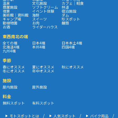
温泉
文化施設
カフェ｜軽食
商業施設
ソフトクリーム
林道
夜景
イベント体験
宿泊施設
美術館｜資料館
海鮮
ダム
キャンプ場
スイーツ
珍スポット
動植物園
お肉
麺類
お酒
ライダーハウス
東西南北の端
全ての端
日本4端
日本本土4端
北海道4端
本州4端
四国4端
九州4端
季節
春にオススメ
夏にオススメ
秋にオススメ
冬にオススメ
年中オススメ
施設
屋内施設
屋外施設
料金
無料スポット
有料スポット
モトスポットとは
人気スポット
バイク用品