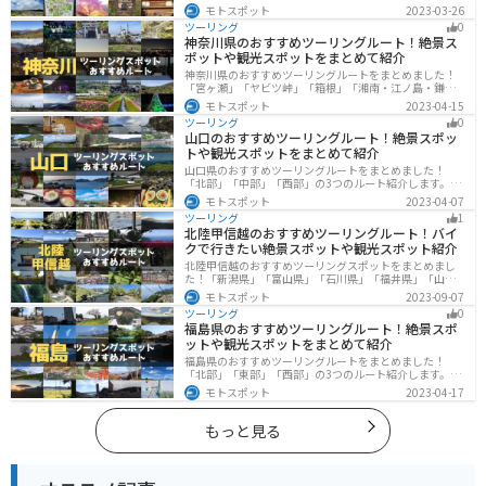
訪湖やビーナスラインのような全国でも有名なツーリン
モトスポット
2023-03-26
グスポットが多数あります。バイクで長野県にツーリン
ツーリング
0
グに行く際は参考にしてください。
神奈川県のおすすめツーリングルート！絶景ス
ポットや観光スポットをまとめて紹介
神奈川県のおすすめツーリングルートをまとめました！
「宮ヶ瀬」「ヤビツ峠」「箱根」「湘南・江ノ島・鎌
倉」「三浦」「みなとみらい」の6つのルート紹介しま
モトスポット
2023-04-15
す。自然豊かなスポット、歴史ある観光名所、都市部で
ツーリング
0
楽しめるツーリングスポットまで多数あります。バイク
山口のおすすめツーリングルート！絶景スポッ
で神奈川県にツーリングに行く際は参考にしてくださ
トや観光スポットをまとめて紹介
い。
山口県のおすすめツーリングルートをまとめました！
「北部」「中部」「西部」の3つのルート紹介します。美
しい海岸線や山々を楽しむことができます。バイクで山
モトスポット
2023-04-07
口県にツーリングに行く際は参考にしてください。
ツーリング
1
北陸甲信越のおすすめツーリングルート！バイ
クで行きたい絶景スポットや観光スポット紹介
北陸甲信越のおすすめツーリングスポットをまとめまし
た！「新潟県」「富山県」「石川県」「福井県」「山梨
県」「長野県」の各県の観光地紹介します。自然豊かな
モトスポット
2023-09-07
山々や湖、温泉地が点在し、四季折々の景色を楽しめる
ツーリング
0
スポットが多数あります。バイクで北陸甲信越にツーリ
福島県のおすすめツーリングルート！絶景スポ
ングに行く際は参考にしてください。
ットや観光スポットをまとめて紹介
福島県のおすすめツーリングルートをまとめました！
「北部」「東部」「西部」の3つのルート紹介します。内
陸部には山々が連なり、海岸線は太平洋に面してるので
モトスポット
2023-04-17
観光スポットが多数あります。バイクで福島県にツーリ
ングに行く際は参考にしてください。
もっと見る