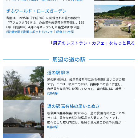
やイベントを楽しみながら、散策できます。 歩くのが大
変でしたら、敷地内を走るバスや市電に乗ることもでき
ぎふワールド・ローズガーデン
ます。
当園は、1995年（平成7年）に開催された花の博覧会
「花フェスタ’95ぎふ」の会場を岐阜県が再整備し、199
6年（平成8年）4月に再オープンした県営の都市公園で
す。オープン以降「花フェスタ記念公園」の名称で長年
#動植物園
#絶景スポット
#カフェ｜軽食
#お土産
親しまれてきましたが、2021年10月9日に公園の一番の
魅力である「薔薇」を名称に取り入れた「ぎふワール
「周辺のレストラン・カフェ」をもっと見る
ド・ローズガーデン」に改称しました。約80.7ha（バン
テリンドームナゴヤ約17個分）もの広大な敷地には、原
種・オールドローズから国内外の最新品種まで約6,000
周辺の道の駅
品種、20,000株もの多彩な品種が植栽されたバラ園のほ
か、「ネモフィラ（春）」「ヒマワリ（夏）」「ケイト
ウ（秋）」など、季節ごとに大面積で花を観賞できるガ
道の駅 柳津
ーデンや、地上45mの高さから園内を一望できる「花の
タワー」、岐阜県下有数の大型複合遊具などもあり、夫
道の駅 柳津は、岐阜県岐阜市にある長良川沿いの道の駅
婦、カップル、友人、ファミリーなど幅広い層で楽しめ
です。ここは、岐阜市の北部、山県市との境に位置し、
る。
自然豊かな場所に位置しています。 道の駅には、地元で
採れた新鮮な野菜や果物が販売されている農産物直売所
#道の駅
や、地元の食材を使った料理が楽しめるレストランがあ
ります。 長良川を望むことができる展望台もあり、休憩
道の駅 富有柿の里いとぬき
スポットとしても最適です。また、春には桜、秋には紅
葉が美しく、バイクツーリングの目的地としても人気が
岐阜県揖斐郡揖斐川町にある「道の駅 富有柿の里いとぬ
あります。周辺には、岐阜城などの観光スポットも点在
き」は、豊かな自然と特産品で人気のスポットです。
しています。 バイクで訪れる場合、道の駅には広い駐車
広々とした敷地内には、新鮮な地元産の野菜や果物が並
場が完備されているので安心です。長良川沿いを走る国
ぶ農産物直売所や、岐阜県の名産品を扱うお土産コーナ
#道の駅
道156号線は、景色が良く、ツーリングに最適なルート
ーがあります。 中でも、この地域で古くから栽培されて
です。
いる「富有柿」は、甘みが強く濃厚な味わいで、お土産