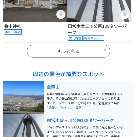
眞中神社
国営木曽三川公園138タワーパ
ーク
神社｜寺院
文化施設
絶景スポット
もっと見る
周辺の景色が綺麗なスポット
金華山
岐阜公園内にある駐車場に車を止めて、金華山の下まで
歩き、その後山頂に行くためにロープウェイに乗りま
す。ロープウェイは15分おきに1回30名程度まで乗れる
ので待ち時間も少ないです。 山頂までバイクや車では行
#絶景スポット
#山｜高原
けません。ロープウェイ到着後に石階段を歩いたのち
に、岐阜城があります。岐阜城の展望台からは金華山と
国営木曽三川公園138タワーパーク
長良川の自然美、岐阜市の街並みが一望できます。
ツインアーチ１３８は天気によって夜に光る色が分かる
ようになっています。散歩コースやサイクリングもあ
り、子供たちが遊べる遊具も完備されていて、季節の花