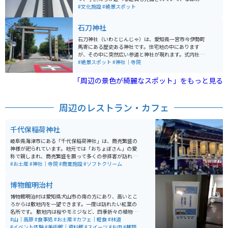
も楽しむ事ができます。タワーは一宮市にちなみ、138
#文化施設
#絶景スポット
メートルあります。
石刀神社
石刀神社（いわとじんじゃ）は、愛知県一宮市今伊勢町
馬寄にある歴史ある神社です。住宅地の中にあります
が、その中に突然広い参道と神社が現れます。式内社で
あり、徳川家康が関ヶ原の戦いの際に戦勝を祈願したと
#絶景スポット
#神社｜寺院
伝えられています。祭神は天照大神、素戔嗚命、大己貴
命の三柱を祀っています。石刀神社は、毎年4月19日に
「周辺の景色が綺麗なスポット」をもっと見る
行われる「石刀祭り」で有名です。この祭りでは、3輌の
山車が笛や太鼓のお囃子に合わせて曳かれ、からくり人
形が披露されます。また、祭りの中心となる「頭人（と
周辺のレストラン・カフェ
うにん）」という伝統的な役割もあり、地域の人々にと
って重要な行事です。
千代保稲荷神社
岐阜県海津市にある「千代保稲荷神社」は、商売繁盛の
神様が祀られています。地元では「おちょぼさん」の愛
称で親しまれ、商売繁盛を願って多くの参拝客が訪れる
神社です。 年間の参拝客の数は250万人にも及びます。
#お土産
#神社｜寺院
#商業施設
#ソフトクリーム
「おちょぼさん」では、お賽銭を奉納するのではなく、
稲荷神の御使いである狐に油揚げを奉納します。入口近
博物館明治村
くにお供えを売る店があるので、そこで藁に通された三
角の油揚げを購入しお供えします。
博物館明治村は愛知県犬山市の南の方にあり、高いとこ
ろからは敷地内を一望できます。一度は訪れたい紅葉の
名所です。 敷地内は桜やモミジなど、四季折々の植物が
植わっていて、桜の名所としても有名です。 年間を通し
#山｜高原
#食事処
#お土産
#カフェ｜軽食
#林道
て、敷地内を散策できるので、博物館の資料を見ながら
#イベント体験
#美術館｜資料館
#スイーツ
#お肉
#麺類