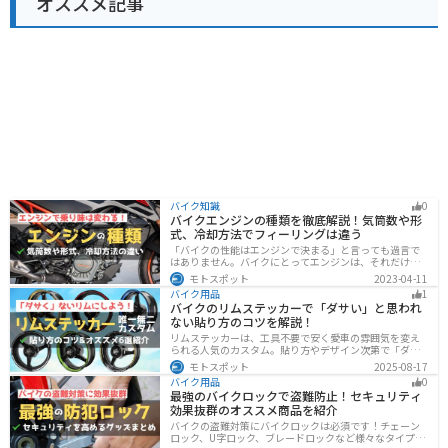
オススメ記事
バイク知識
0
バイクエンジンの種類を徹底解説！気筒数や形
式、冷却方法でフィーリングは違う
「バイクの性能はエンジンで決まる」と言っても過言で
はありません。バイクにとってエンジンは、それだけ重
要なパーツなんです。エンジンの種類と特徴を知れば、
モトスポット
2023-04-11
あなたもワンランク上のバイク選びができるようになり
バイク用品
1
ます！
バイクのリムステッカーで「ダサい」と思われ
ない貼り方のコツを解説！
リムステッカーは、工具不要で安く愛車の雰囲気を変え
られる人気のカスタム。貼り方やデザイン次第で「ダサ
い」仕上がりになることも。本記事では失敗例や選び
モトスポット
2025-08-17
方、きれいに貼るコツからおすすめ商品まで詳しく紹
バイク用品
0
介。初心者でも安心して足回りをカッコよくドレスアッ
最強のバイクロックで盗難防止！セキュリティ
プできます。
効果抜群のオススメ商品を紹介
バイクの盗難対策にバイクロックは必須です！チェーン
ロック、U字ロック、ブレードロックなど様々なタイプが