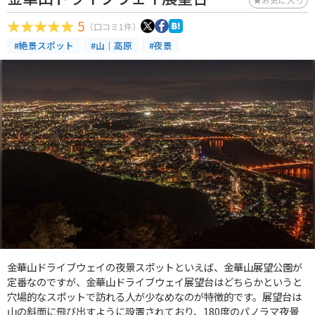
5
（口コミ1件）
#絶景スポット
#山｜高原
#夜景
金華山ドライブウェイの夜景スポットといえば、金華山展望公園が
定番なのですが、金華山ドライブウェイ展望台はどちらかというと
穴場的なスポットで訪れる人が少なめなのが特徴的です。展望台は
山の斜面に飛び出すように設置されており、180度のパノラマ夜景