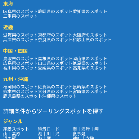
東海
岐阜県のスポット
静岡県のスポット
愛知県のスポット
三重県のスポット
近畿
滋賀県のスポット
京都府のスポット
大阪府のスポット
兵庫県のスポット
奈良県のスポット
和歌山県のスポット
中国・四国
鳥取県のスポット
島根県のスポット
岡山県のスポット
広島県のスポット
山口県のスポット
徳島県のスポット
香川県のスポット
愛媛県のスポット
高知県のスポット
九州・沖縄
福岡県のスポット
佐賀県のスポット
長崎県のスポット
熊本県のスポット
大分県のスポット
宮崎県のスポット
鹿児島県のスポット
沖縄県のスポット
詳細条件からツーリングスポットを探す
ジャンル
絶景スポット
絶景ロード
海｜海岸｜岬
山｜高原
湖｜川｜滝
食事処
道の駅
お土産
神社｜寺院