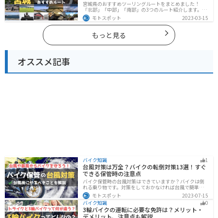
宮城県のおすすめツーリングルートをまとめました！
「北部」「中部」「南部」の3つのルート紹介します。キ
ツネ村や広大な山や滝、湖などを歴史や自然を満喫する
モトスポット
2023-03-15
ツーリングができます。バイクで宮城県にツーリングに
行く際は参考にしてください。
もっと見る
オススメ記事
バイク知識
1
台風対策は万全？バイクの転倒対策13選！すぐ
できる保管時の注意点
バイク保管時の台風対策はできていますか？バイクは倒
れる乗り物です。対策をしておかなければ台風で簡単に
倒れてしまいます。大切な愛車に傷がつく前にしっかり
モトスポット
2023-07-15
と対策しておきましょう。初心者でも簡単にできる台風
バイク知識
0
対策を紹介します。台風後にやるべきこともまとめてあ
3輪バイクの運転に必要な免許は？メリット・
るので、参考にしてください。
デメリット、注意点も解説