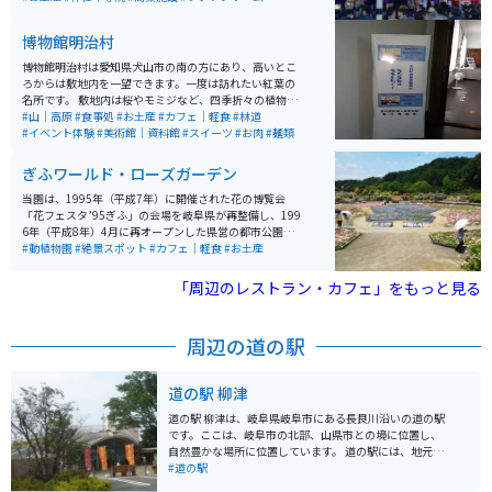
「おちょぼさん」では、お賽銭を奉納するのではなく、
稲荷神の御使いである狐に油揚げを奉納します。入口近
博物館明治村
くにお供えを売る店があるので、そこで藁に通された三
角の油揚げを購入しお供えします。
博物館明治村は愛知県犬山市の南の方にあり、高いとこ
ろからは敷地内を一望できます。一度は訪れたい紅葉の
名所です。 敷地内は桜やモミジなど、四季折々の植物が
植わっていて、桜の名所としても有名です。 年間を通し
#山｜高原
#食事処
#お土産
#カフェ｜軽食
#林道
て、敷地内を散策できるので、博物館の資料を見ながら
#イベント体験
#美術館｜資料館
#スイーツ
#お肉
#麺類
やイベントを楽しみながら、散策できます。 歩くのが大
変でしたら、敷地内を走るバスや市電に乗ることもでき
ぎふワールド・ローズガーデン
ます。
当園は、1995年（平成7年）に開催された花の博覧会
「花フェスタ’95ぎふ」の会場を岐阜県が再整備し、199
6年（平成8年）4月に再オープンした県営の都市公園で
す。オープン以降「花フェスタ記念公園」の名称で長年
#動植物園
#絶景スポット
#カフェ｜軽食
#お土産
親しまれてきましたが、2021年10月9日に公園の一番の
魅力である「薔薇」を名称に取り入れた「ぎふワール
「周辺のレストラン・カフェ」をもっと見る
ド・ローズガーデン」に改称しました。約80.7ha（バン
テリンドームナゴヤ約17個分）もの広大な敷地には、原
種・オールドローズから国内外の最新品種まで約6,000
周辺の道の駅
品種、20,000株もの多彩な品種が植栽されたバラ園のほ
か、「ネモフィラ（春）」「ヒマワリ（夏）」「ケイト
ウ（秋）」など、季節ごとに大面積で花を観賞できるガ
道の駅 柳津
ーデンや、地上45mの高さから園内を一望できる「花の
タワー」、岐阜県下有数の大型複合遊具などもあり、夫
道の駅 柳津は、岐阜県岐阜市にある長良川沿いの道の駅
婦、カップル、友人、ファミリーなど幅広い層で楽しめ
です。ここは、岐阜市の北部、山県市との境に位置し、
る。
自然豊かな場所に位置しています。 道の駅には、地元で
採れた新鮮な野菜や果物が販売されている農産物直売所
#道の駅
や、地元の食材を使った料理が楽しめるレストランがあ