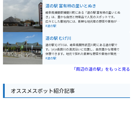
ります。 長良川を望むことができる展望台もあり、休憩
道の駅 富有柿の里いとぬき
スポットとしても最適です。また、春には桜、秋には紅
葉が美しく、バイクツーリングの目的地としても人気が
岐阜県揖斐郡揖斐川町にある「道の駅 富有柿の里いとぬ
あります。周辺には、岐阜城などの観光スポットも点在
き」は、豊かな自然と特産品で人気のスポットです。
しています。 バイクで訪れる場合、道の駅には広い駐車
広々とした敷地内には、新鮮な地元産の野菜や果物が並
場が完備されているので安心です。長良川沿いを走る国
ぶ農産物直売所や、岐阜県の名産品を扱うお土産コーナ
#道の駅
道156号線は、景色が良く、ツーリングに最適なルート
ーがあります。 中でも、この地域で古くから栽培されて
です。
いる「富有柿」は、甘みが強く濃厚な味わいで、お土産
道の駅 むげ川
に最適です。 柿を使った加工品も充実しており、柿の葉
茶や柿ジャムなども人気です。 レストランでは、地元産
道の駅 むげ川は、岐阜県関市武芸川町にある道の駅で
の食材を使った料理を楽しむことができます。 特におす
す。\n\n長良川の清流沿いに位置し、自然豊かな環境で
すめは、富有柿を使ったスイーツです。 柿ソフトクリー
休憩できます。地元で採れた新鮮な野菜や果物が販売さ
ムや柿パフェなど、ここでしか味わえないオリジナルメ
れている直売所があり、特産品である「富有柿」を使っ
#道の駅
ニューが人気を集めています。 道の駅には、広々とした
た商品も人気です。また、併設のレストランでは、地元
駐車場と休憩スペースが完備されており、ドライブ中の
産の食材を使った料理を楽しむことができます。\n\nバ
「周辺の道の駅」をもっと見る
休憩に最適です。 バイクツーリングの休憩ポイントとし
イクで訪れる際は、長良川沿いの道を走るのがおすすめ
ても人気があり、多くのライダーが訪れます。 周辺に
です。道の駅周辺には、温泉施設やキャンプ場などもあ
は、四季折々の景色が楽しめる自然豊かなスポットがた
り、ツーリングの拠点としても最適です。
くさんあります。 春には、揖斐川沿いを彩る桜並木が美
しく、お花見スポットとしても人気です。 秋には、山々
オススメスポット紹介記事
が赤や黄色に色づき、紅葉狩りを楽しむことができま
す。 道の駅 富有柿の里いとぬきは、地元の美味しいもの
を堪能できるだけでなく、自然と触れ合いながらゆった
りと過ごすことができる魅力的なスポットです。 観光の
拠点としても最適なので、ぜひ一度訪れてみてくださ
い。