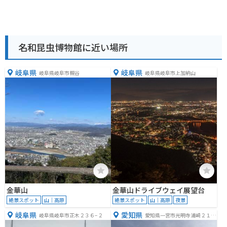
名和昆虫博物館に近い場所
岐阜県
岐阜県
岐阜県岐阜市槻谷
岐阜県岐阜市上加納山
金華山
金華山ドライブウェイ展望台
絶景スポット
山｜高原
絶景スポット
山｜高原
夜景
岐阜県
愛知県
岐阜県岐阜市正木２３６−２
愛知県一宮市光明寺浦崎２１
−３