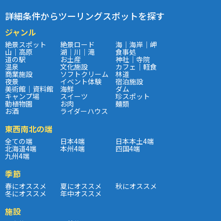
詳細条件からツーリングスポットを探す
ジャンル
絶景スポット
絶景ロード
海｜海岸｜岬
山｜高原
湖｜川｜滝
食事処
道の駅
お土産
神社｜寺院
温泉
文化施設
カフェ｜軽食
商業施設
ソフトクリーム
林道
夜景
イベント体験
宿泊施設
美術館｜資料館
海鮮
ダム
キャンプ場
スイーツ
珍スポット
動植物園
お肉
麺類
お酒
ライダーハウス
東西南北の端
全ての端
日本4端
日本本土4端
北海道4端
本州4端
四国4端
九州4端
季節
春にオススメ
夏にオススメ
秋にオススメ
冬にオススメ
年中オススメ
施設