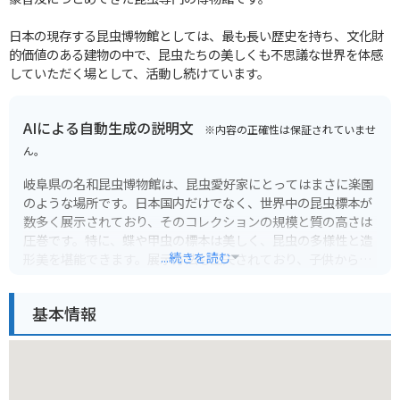
日本の現存する昆虫博物館としては、最も長い歴史を持ち、文化財
的価値のある建物の中で、昆虫たちの美しくも不思議な世界を体感
していただく場として、活動し続けています。
AIによる自動生成の説明文
※内容の正確性は保証されていませ
ん。
岐阜県の名和昆虫博物館は、昆虫愛好家にとってはまさに楽園
のような場所です。日本国内だけでなく、世界中の昆虫標本が
数多く展示されており、そのコレクションの規模と質の高さは
圧巻です。特に、蝶や甲虫の標本は美しく、昆虫の多様性と造
...続きを読む
形美を堪能できます。展示方法も工夫されており、子供から大
人まで楽しめるようになっています。昆虫の生態や分類に関す
る情報も豊富で、学びの場としても最適です。
基本情報
観光に訪れる際には、事前に開館時間や休館日を確認すること
をおすすめします。名和昆虫博物館は、自然豊かな場所に位置
しているため、周辺の景色も楽しめます。バイク乗りにとって
は、ツーリングの目的地としても魅力的です。周辺には、休憩