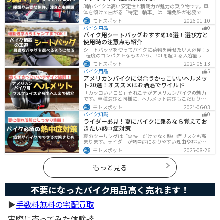
3輪バイクは高い安定性と積載力が魅力の乗り物です。車
体を傾けて曲がる「特定二輪車」は二輪免許が必要です
が、自立する「トライク」は普通自動車免許で運転で
モトスポット
2026-01-10
き、ヘルメット着用も任意です。維持費はバイク並みです
バイク用品
0
が、運転特性や駐車ルールは車種により異なるため、事
バイク用シートバッグおすすめ16選！選び方と
前の確認が大切です。
使用時の注意点も紹介
シートバッグを使ってバイクに荷物を乗せたい人必見！5
L程度のコンパクトなものから、70Lを超える大容量サイ
ズまでシートバッグは種類が豊富です。用途に合わせて
モトスポット
2024-05-13
選べば今よりもっと快適に荷物を運ぶことができます。
バイク用品
5
この記事でバッグの種類や選び方、オススメ商品を紹介
アメリカンバイクに似合うかっこいいヘルメッ
します。
ト20選！オススメはお洒落でワイルド
「カッコいいこと」それこそがアメリカンバイクの魅力
です。車種選びと同様に、ヘルメット選びもこだわりた
いところですよね。アメリカンバイクの魅力をもっと引
モトスポット
2024-06-03
き立ててくれるオススメのヘルメットを紹介します。
バイク知識
0
ライダー必見！夏にバイクに乗るなら覚えてお
きたい熱中症対策
夏のツーリングは「爽快」だけでなく熱中症リスクも高
まります。ライダーが熱中症になりやすい理由や症状、
危険性、そして安全に楽しむための対策を徹底解説。夏
モトスポット
2025-08-26
用ウェア・水分補給・休憩ポイントの工夫など、猛暑で
も快適に走るコツを紹介します。
もっと見る
不要になったバイク用品高く売れます！
▶︎
手数料無料の宅配買取
実際に売ってみた体験談