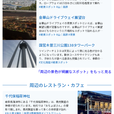
す。ロープウェイは15分おきに1回30名程度まで乗れる
ので待ち時間も少ないです。 山頂までバイクや車では行
#絶景スポット
#山｜高原
けません。ロープウェイ到着後に石階段を歩いたのち
に、岐阜城があります。岐阜城の展望台からは金華山と
金華山ドライブウェイ展望台
長良川の自然美、岐阜市の街並みが一望できます。
金華山ドライブウェイの夜景スポットといえば、金華山
展望公園が定番なのですが、金華山ドライブウェイ展望
台はどちらかというと穴場的なスポットで訪れる人が少
なめなのが特徴的です。展望台は山の斜面に飛び出すよ
#絶景スポット
#山｜高原
#夜景
うに設置されており、180度のパノラマ夜景を楽しむこ
とができます。
国営木曽三川公園138タワーパーク
ツインアーチ１３８は天気によって夜に光る色が分かる
ようになっています。散歩コースやサイクリングもあ
り、子供たちが遊べる遊具も完備されていて、季節の花
も楽しむ事ができます。タワーは一宮市にちなみ、138
#文化施設
#絶景スポット
メートルあります。
「周辺の景色が綺麗なスポット」をもっと見る
周辺のレストラン・カフェ
千代保稲荷神社
岐阜県海津市にある「千代保稲荷神社」は、商売繁盛の
神様が祀られています。地元では「おちょぼさん」の愛
称で親しまれ、商売繁盛を願って多くの参拝客が訪れる
神社です。 年間の参拝客の数は250万人にも及びます。
#お土産
#神社｜寺院
#商業施設
#ソフトクリーム