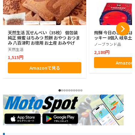
天然生活 瓦せんべい（35枚） 個包装
飛騨 今日のさるぼぼ
純正 蜂蜜 はちみつ 煎餅 おやつ おつま
ッキー 8個入 岐阜土産
み 八百津町 お徳用 お土産 おみやげ
ノーブランド品
天然生活
2,180円
1,515円
Amazo
Amazonで見る