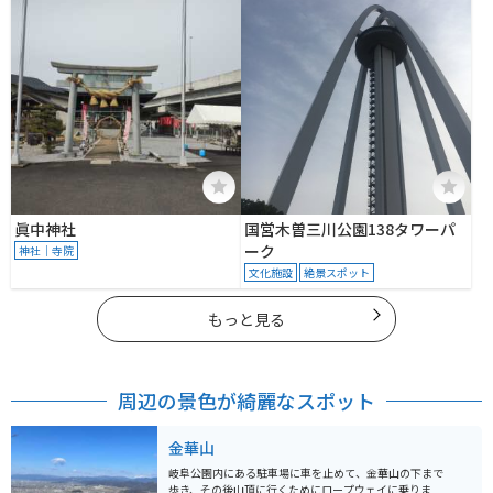
眞中神社
国営木曽三川公園138タワーパ
ーク
神社｜寺院
文化施設
絶景スポット
もっと見る
周辺の景色が綺麗なスポット
金華山
岐阜公園内にある駐車場に車を止めて、金華山の下まで
歩き、その後山頂に行くためにロープウェイに乗りま