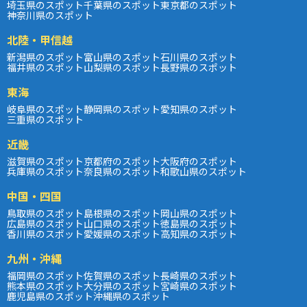
埼玉県のスポット
千葉県のスポット
東京都のスポット
神奈川県のスポット
北陸・甲信越
新潟県のスポット
富山県のスポット
石川県のスポット
福井県のスポット
山梨県のスポット
長野県のスポット
東海
岐阜県のスポット
静岡県のスポット
愛知県のスポット
三重県のスポット
近畿
滋賀県のスポット
京都府のスポット
大阪府のスポット
兵庫県のスポット
奈良県のスポット
和歌山県のスポット
中国・四国
鳥取県のスポット
島根県のスポット
岡山県のスポット
広島県のスポット
山口県のスポット
徳島県のスポット
香川県のスポット
愛媛県のスポット
高知県のスポット
九州・沖縄
福岡県のスポット
佐賀県のスポット
長崎県のスポット
熊本県のスポット
大分県のスポット
宮崎県のスポット
鹿児島県のスポット
沖縄県のスポット