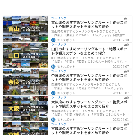
ツーリング
1
富山県のおすすめツーリングルート！絶景スポ
ットや観光スポットをまとめて紹介
富山県のおすすめツーリングルートをまとめました！
「西部」「東部」の2つのルート紹介します。自然豊かな
山と海、温泉が充実しており、美術館などもあるので、
モトスポット
2023-02-28
自然を満喫するツーリングができます。バイクで富山県
ツーリング
0
にツーリングに行く際は参考にしてください。
山口のおすすめツーリングルート！絶景スポッ
トや観光スポットをまとめて紹介
山口県のおすすめツーリングルートをまとめました！
「北部」「中部」「西部」の3つのルート紹介します。美
しい海岸線や山々を楽しむことができます。バイクで山
モトスポット
2023-04-07
口県にツーリングに行く際は参考にしてください。
ツーリング
0
奈良県のおすすめツーリングルート！絶景スポ
ットや観光スポットをまとめて紹介
奈良県のおすすめツーリングルートをまとめました！
「北部」「中部」「南部」の3つのルート紹介します。歴
史のある神社寺院が多数あり、自然豊かや山々、グルメ
モトスポット
2023-03-07
を満喫するツーリングができます。バイクで奈良県にツ
ツーリング
0
ーリングに行く際は参考にしてください。
大阪府のおすすめツーリングルート！絶景スポ
ットや観光スポットをまとめて紹介
大阪府のおすすめツーリングルートをまとめました！
「北部」「中部（市街地）」「南東部」の3つのルート紹
介します。歴史と近代が融合した魅力的なエリアで様々
モトスポット
2023-04-01
な楽しみ方ができます。バイクで大阪府にツーリングに
ツーリング
0
行く際は参考にしてください。
宮城県のおすすめツーリングルート！絶景スポ
ットや観光スポットをまとめて紹介