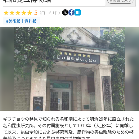
5
（口コミ1件）
#美術館｜資料館
ギフチョウの発見で知られる名和靖によって明治29年に設立された
名和昆虫研究所。その付属施設として1919年（大正8年）に開館し
て以来、昆虫全般におよぶ啓蒙普及、農作物の害虫駆除のための啓
蒙普及につとめてきた昆虫専門の博物館です。