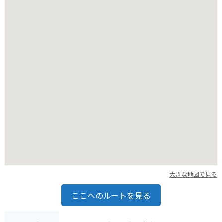
できる場所や食事処もありますので、計画的にツーリングを楽
しむことができます。また、名和昆虫博物館周辺には、美濃地
方ならではのグルメも楽しめます。例えば、鮎料理や地元の野
菜を使った料理など、旅の思い出を彩る食体験もできます。
バイクに乗る方にとって、名和昆虫博物館は、美しい自然の中
を駆け抜けるツーリングの途中に立ち寄れる魅力的なスポット
です。周辺の道路状況を確認し、安全運転を心がけてくださ
い。博物館に立ち寄った後は、周辺の観光スポットを巡るのも
良いでしょう。歴史的な建造物や美しい景色など、様々な魅力
が詰まった地域です。昆虫観察だけでなく、地域全体の魅力を
堪能できる、素晴らしい場所です。
大きな地図で見る
ここへのルートを見る