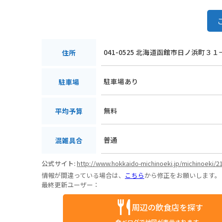
041-0525 北海道函館市日ノ浜町３１
住所
駐車場あり
駐車場
無料
平均予算
普通
混雑具合
公式サイト:
http://www.hokkaido-michinoeki.jp/michinoeki/2
情報が間違っている場合は、
こちら
から修正をお願いします。
最終更新ユーザー：
周辺の飲食店を探す
食べログで地図が表示されます。