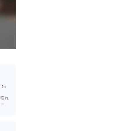
です。
、獲れ
品や、
光明媚
やキ