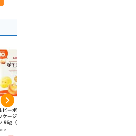
ルビーポテト【新
ISHIYA 白い恋人（ホ
プリッツ グ
ッケージ】ぽてコ
ワイト）12枚入
ごころPRE
 96g（16g*6
もろこし＞
石屋製菓
）1箱
定発売 24.
bee
プリッツ
1,394円