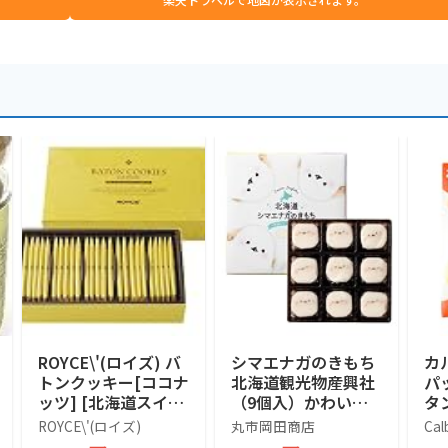
ROYCE\'(ロイズ) バ
シマエナガのきもち
カ
トンクッキー[ココナ
北海道観光物産興社
パ
ッツ] [北海道スイー
（9個入）かわいい
タン
ツ] 25個 (x 1)
シマエナガ (1箱)
袋
ROYCE\'(ロイズ)
丸市岡田商店
Cal