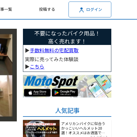
記事一覧
投稿する
ログイン
不要になったバイク用品！
高く売れます！
▶︎
手数料無料の宅配買取
実際に売ってみた体験談
▶︎
こちら
人気記事
アメリカンバイクに似合う
かっこいいヘルメット20
選！オススメはお洒落でワ
モトスポット