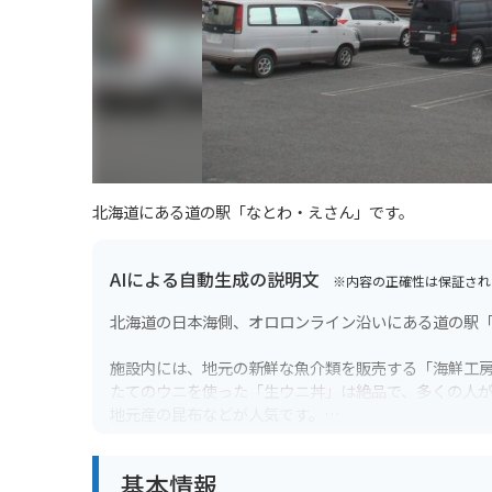
北海道にある道の駅「なとわ・えさん」です。
AIによる自動生成の説明文
※内容の正確性は保証され
北海道の日本海側、オロロンライン沿いにある道の駅
施設内には、地元の新鮮な魚介類を販売する「海鮮工
たてのウニを使った「生ウニ丼」は絶品で、多くの人
地元産の昆布などが人気です。
バイクで訪れる場合、道の駅には広々とした駐車場が
基本情報
な道なので、ツーリングにも最適です。ただし、風が