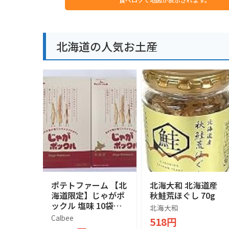
北海道の人気お土産
ポテトファーム 【北
北海大和 北海道産
海道限定】じゃがポ
秋鮭荒ほぐし 70g
ックル 塩味 10袋入
北海大和
×２箱
Calbee
518円