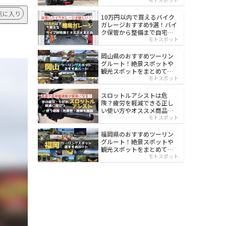
イルド
気に入り
10万円以内で買えるバイク
ガレージおすすめ9選！バイ
ク保管から整備まで自宅で
楽々
モトスポット
岡山県のおすすめツーリン
グルート！絶景スポットや
観光スポットをまとめて紹
介
モトスポット
スロットルアシストは危
険？疲労を軽減できる正し
い使い方やオススメ商品を
紹介
モトスポット
福岡県のおすすめツーリン
グルート！絶景スポットや
観光スポットをまとめて紹
介
モトスポット