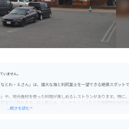
ていません。
「なとわ・えさん」は、雄大な海と利尻富士を一望できる絶景スポット
房」や、地元食材を使った料理が楽しめるレストランがあります。特に
が目当てに訪れます。お土産には、ホッケやニシンなどの海産物の加工
...続きを読む
完備されているので安心です。オロロンラインは、海岸線沿いを走る風
強い日も多いので、走行には注意が必要です。道の駅周辺には、宿泊施設