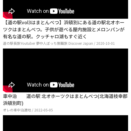
【道の駅vol3はまとんべつ】浜頓別にある道の駅北オホー
ツクはまとんべつ。子供が遊べる屋内施設とメロンパンが
有名な道の駅。クッチャロ湖もすぐ近く
道の駅長旅Youtuber 夢中人ぼっち無職旅 Discover Japan / 2020-10-01
車中泊 道の駅 北オホーツクはまとんべつ(北海道枝幸郡
浜頓別町)
オレの車中泊適地 / 2022-05-05