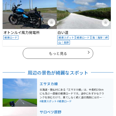
オトンルイ風力発電所
白い道
絶景ロード
絶景スポット
絶景ロード
海｜海岸｜岬
山｜高原
もっと見る
周辺の景色が綺麗なスポット
エサヌカ線
北海道・猿払村にある「エサヌカ線」は、全長約16km
にも及ぶ一直線の絶景ロードです。途中にわずかなクラ
ンクを挟むだけで、果てしなく続く道の両側にはガード
レールも電柱も建物もなく、広大な牧草地が広がりま
#絶景スポット
#絶景ロード
す。天気の良い日には、地平線と空が溶け合うような幻
想的な風景が楽しめ、まるで世界に自分だけがいるよう
サロベツ原野
な感覚に。運が良ければ牧草地で鹿の群れに出会うこと