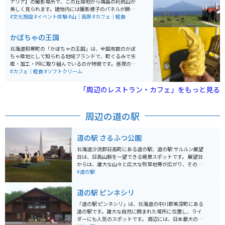
ナリア】の撮影場所で、この丘陵地から隣島の利尻山が
美しく見られます。建物内には撮影様子のパネルが飾ら
れ、また、隣接施設にはカフェがオープンしており、お
#文化施設
#イベント体験
#山｜高原
#カフェ｜軽食
茶をしながら利尻山を眺めることが出来るビューポイン
トです。
かぼちゃの王国
北海道和寒町の「かぼちゃの王国」は、全国有数のかぼ
ちゃ産地として知られる地域ブランドで、町ぐるみで生
産・加工・PRに取り組んでいるのが特徴です。昼夜の寒
暖差が大きい気候により、甘みが強く品質の高いかぼち
#カフェ｜軽食
#ソフトクリーム
ゃが育ち、収穫期にはイベントや特産品販売も行われ、
観光としても楽しめます。 かぼちゃを使ったスイーツや
「周辺のレストラン・カフェ」をもっと見る
加工品も豊富で、食べ歩きやお土産選びも魅力のひとつ
です。のどかな田園風景が広がるエリアで、自然を感じ
ながらゆったり過ごせます。バイクで訪れる場合は、北
周辺の道の駅
海道らしい開放的な直線道路や景色を楽しめるルートが
多く、ツーリングの立ち寄り先としてもおすすめのスポ
ットです。
道の駅 さるふつ公園
北海道沙流郡日高町にある道の駅、道の駅 サルルン展望
台は、日高山脈を一望できる絶景スポットです。 展望台
からは、雄大な山々と広大な牧草地帯が広がり、その壮
大な景色は訪れる人々を圧倒します。 道の駅には、地元
#道の駅
の特産品を販売する売店やレストランがあり、北海道な
らではの新鮮な食材を使った料理を楽しむことができま
道の駅 ピンネシリ
す。 また、バイクツーリングの休憩スポットとしても人
気があり、駐車場も広々としているので、ゆっくりと休
「道の駅 ピンネシリ」は、北海道の中川郡美深町にある
憩することができます。 周辺には、乗馬体験ができる牧
道の駅です。雄大な自然に囲まれた場所に位置し、ライ
場や、日高山脈を源流とする沙流川でのカヌー体験な
ダーにも人気のスポットです。 周辺には、日本最大のピ
ど、自然を満喫できるアクティビティも充実していま