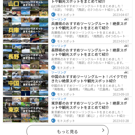
トや観光スポットをまとめて紹介
山口県のおすすめツーリングルートをまとめました！
「北部」「中部」「西部」の3つのルート紹介します。美
しい海岸線や山々を楽しむことができます。バイクで山
モトスポット
2023-04-07
口県にツーリングに行く際は参考にしてください。
ツーリング
0
兵庫県のおすすめツーリングルート！絶景スポ
ットや観光スポットをまとめて紹介
兵庫県のおすすめツーリングルートをまとめました！
「北部」「中部」「南東部」「南西部」の4つのルート紹
介します。自然豊かな山を堪能できる北部と中部、街中
モトスポット
2023-03-17
で海辺の南部と違った楽しみ方ができます。バイクで兵
ツーリング
0
庫県にツーリングに行く際は参考にしてください。
長野県のおすすめツーリングルート！絶景スポ
ットや観光スポットをまとめて紹介
長野県のおすすめツーリングルートをまとめました！
「北部」「中部」「南部」の3つのルート紹介します。諏
訪湖やビーナスラインのような全国でも有名なツーリン
モトスポット
2023-03-26
グスポットが多数あります。バイクで長野県にツーリン
ツーリング
1
グに行く際は参考にしてください。
中国のおすすめツーリングルート！バイクで行
きたい絶景スポットや観光スポット紹介
中国のおすすめツーリングスポットをまとめました！
「鳥取県」「島根県」「岡山県」「広島県」「山口県」
の各県の観光地紹介します。自然豊かな山々や湖、温泉
モトスポット
2023-09-10
地が点在し、四季折々の景色を楽しめるスポットが多数
ツーリング
0
あります。バイクで中国にツーリングに行く際は参考に
東京都のおすすめツーリングルート！絶景スポ
してください。
ットや観光スポットをまとめて紹介
東京都のおすすめツーリングルートをまとめました！
「西部」「中部」「東部（都心）」の3つのルート紹介し
ます。西に行けば奥多摩の自然、東に行けば都心スポッ
モトスポット
2023-03-28
トと、自然も街も楽しめるスポットが多数あります。バ
イクで東京都にツーリングに行く際は参考にしてくださ
い。
もっと見る