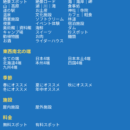
絶景スポット
絶景ロード
海｜海岸｜岬
山｜高原
湖｜川｜滝
食事処
道の駅
お土産
神社｜寺院
温泉
文化施設
カフェ｜軽食
商業施設
ソフトクリーム
林道
夜景
イベント体験
宿泊施設
美術館｜資料館
海鮮
ダム
キャンプ場
スイーツ
珍スポット
動植物園
お肉
麺類
お酒
ライダーハウス
東西南北の端
全ての端
日本4端
日本本土4端
北海道4端
本州4端
四国4端
九州4端
季節
春にオススメ
夏にオススメ
秋にオススメ
冬にオススメ
年中オススメ
施設
屋内施設
屋外施設
料金
無料スポット
有料スポット