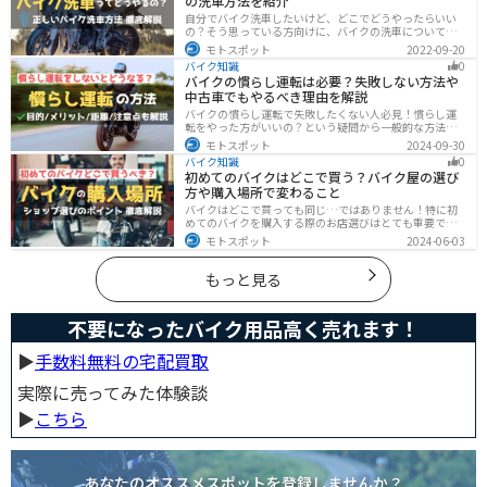
の洗車方法を紹介
自分でバイク洗車したいけど、どこでどうやったらいい
の？そう思っている方向けに、バイクの洗車について徹
底的にまとめました。バイク洗車ができる場所から洗車
モトスポット
2022-09-20
手順まで全て解説します。正しい洗車方法は身につける
バイク知識
0
ことでバイクのメンテナンスにもなります。
バイクの慣らし運転は必要？失敗しない方法や
中古車でもやるべき理由を解説
バイクの慣らし運転で失敗したくない人必見！慣らし運
転をやった方がいいの？という疑問から一般的な方法、
メーカ推奨の方法まで具体的に解説します。注意点や中
モトスポット
2024-09-30
古車でもやった方がいいのか慣らし運転後にやるべきこ
バイク知識
0
ともまとめたので、これからバイクを買おうとしている
初めてのバイクはどこで買う？バイク屋の選び
人は参考にしてください。
方や購入場所で変わること
バイクはどこで買っても同じ…ではありません！特に初
めてのバイクを購入する際のお店選びはとても重要で
す。どんなお店で購入するのがベストなのか？失敗しな
モトスポット
2024-06-03
いお店選びのポイントをまとめます。
もっと見る
不要になったバイク用品高く売れます！
▶︎
手数料無料の宅配買取
実際に売ってみた体験談
▶︎
こちら
あなたのオススメスポットを登録しませんか？