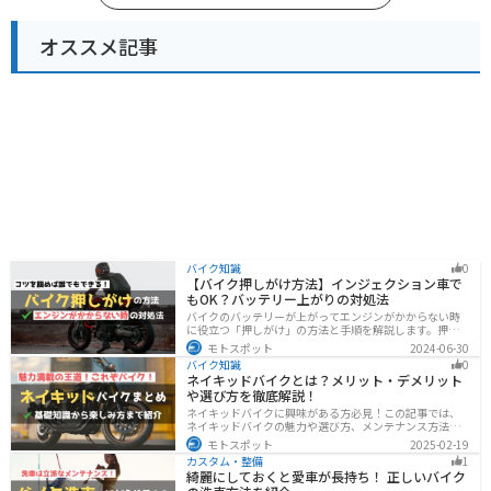
オススメ記事
バイク知識
0
【バイク押しがけ方法】インジェクション車で
もOK？バッテリー上がりの対処法
バイクのバッテリーが上がってエンジンがかからない時
に役立つ「押しがけ」の方法と手順を解説します。押し
がけができるバイクとできないバイクがあるので、自分
モトスポット
2024-06-30
のバイクができるのか確認しておきましょう。
バイク知識
0
ネイキッドバイクとは？メリット・デメリット
や選び方を徹底解説！
ネイキッドバイクに興味がある方必見！この記事では、
ネイキッドバイクの魅力や選び方、メンテナンス方法な
どを解説しています。実は、ネイキッドバイクは、操作
モトスポット
2025-02-19
性に優れており、初心者にも優しいバイクです。この記
カスタム・整備
1
事を読めば、ネイキッドバイクへの理解が深まります。
綺麗にしておくと愛車が長持ち！ 正しいバイク