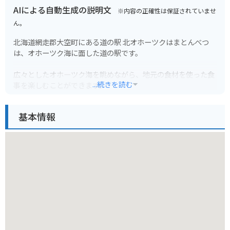
AIによる自動生成の説明文
※内容の正確性は保証されていませ
ん。
北海道網走郡大空町にある道の駅 北オホーツクはまとんべつ
は、オホーツク海に面した道の駅です。
広々としたオホーツク海を眺めながら、地元の食材を使った食
...続きを読む
事を楽しむことができます。
特に、オホーツク産のホタテを使った料理がおすすめです。
お土産には、ホタテやカニなどの海産物、地元産の野菜を使っ
基本情報
た加工品などが人気です。
バイクで訪れる場合、道の駅には広い駐車場が完備されている
ので安心です。
オホーツク海沿いの道は、景色が良く、ツーリングにも最適で
す。
網走市街地からも近いので、観光の拠点としても便利です。