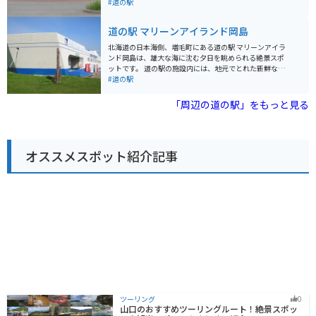
ートランドが広がる「松山湿原」や、アイヌの人々の伝
#道の駅
す。
説が残る「ピヤシリ山」など、見どころがたくさんあり
ます。道の駅では、地元産の新鮮な野菜や、美深町の特
道の駅 マリーンアイランド岡島
産品である「仁宇布羊羹」などが販売されています。 ま
た、レストランでは、地元の食材をふんだんに使った料
北海道の日本海側、増毛町にある道の駅 マリーンアイラ
理を楽しむことができます。バイクで訪れる際は、広々
ンド岡島は、雄大な海に沈む夕日を眺められる絶景スポ
とした駐車場があるので安心です。周辺の観光情報も入
ットです。 道の駅の施設内には、地元でとれた新鮮な魚
手できるので、ツーリングの拠点としても最適です。
介類を販売する直売所や、地元食材を使った料理が楽し
#道の駅
めるレストランがあります。 特に、日本海で獲れた新鮮
な甘エビは絶品で、お土産にもおすすめです。 バイクで
「周辺の道の駅」をもっと見る
訪れる場合、道の駅には広々とした駐車場が完備されて
いるので安心です。 また、休憩スペースも充実してお
り、ツーリング途中の休憩場所としても最適です。 マリ
ーンアイランド岡島から増毛市街地へは、海岸線を走る
オススメスポット紹介記事
オロロンラインを走ると、爽快なツーリングを楽しむこ
とができます。 増毛町は、かつてニシン漁で栄えた歴史
があり、ノスタルジックな街並みが魅力です。
ツーリング
0
山口のおすすめツーリングルート！絶景スポッ