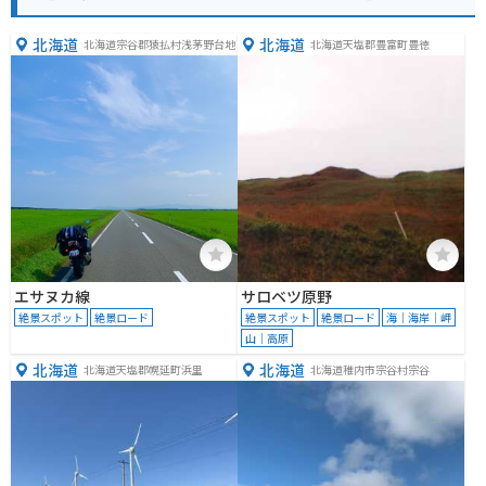
北海道
北海道
北海道宗谷郡猿払村浅茅野台地
北海道天塩郡豊富町豊徳
エサヌカ線
サロベツ原野
絶景スポット
絶景ロード
絶景スポット
絶景ロード
海｜海岸｜岬
山｜高原
北海道
北海道
北海道天塩郡幌延町浜里
北海道稚内市宗谷村宗谷