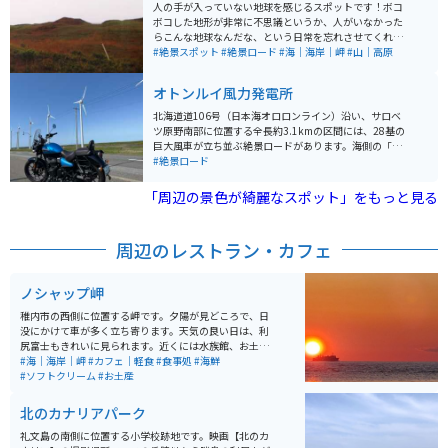
もあります。 エサヌカ線がある猿払村は、ホタテの水揚
人の手が入っていない地球を感じるスポットです！ボコ
げ量日本一を誇る村。近くの「道の駅さるふつ公園」に
ボコした地形が非常に不思議というか、人がいなかった
はキャンプ場や憩いの湯があり、ホタテ丼やホタテラー
らこんな地球なんだな、という日常を忘れさせてくれる
メンなど地元グルメも楽しめます。まさに北海道らしい
壮大さがあります。それ以外は何もありません。しか
#絶景スポット
#絶景ロード
#海｜海岸｜岬
#山｜高原
スケール感と開放感を味わえる、ツーリングに最適な一
し、一度は訪れて欲しいスポットです。
本です。
オトンルイ風力発電所
北海道道106号（日本海オロロンライン）沿い、サロベ
ツ原野南部に位置する全長約3.1kmの区間には、28基の
巨大風車が立ち並ぶ絶景ロードがあります。海側の「サ
ロベツ原野パーキング」からは、天気が良ければ利尻富
#絶景ロード
士を望むことも可能。 交通量が少なく、間近で風車の迫
力や風を切る音を感じられるスポットで、バイクと風車
「周辺の景色が綺麗なスポット」をもっと見る
を一緒に撮れば最高の1枚に。北海道ツーリングの定番
ルートとして、多くのライダーが訪れる人気の場所で
す。
周辺のレストラン・カフェ
ノシャップ岬
稚内市の西側に位置する岬です。夕陽が見どころで、日
没にかけて車が多く立ち寄ります。天気の良い日は、利
尻富士もきれいに見られます。近くには水族館、お土産
店、高評価の樺太食堂があり、6~8月ごろは、ウニも食
#海｜海岸｜岬
#カフェ｜軽食
#食事処
#海鮮
べられます。
#ソフトクリーム
#お土産
北のカナリアパーク
礼文島の南側に位置する小学校跡地です。映画【北のカ