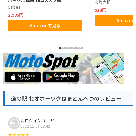
ポックル 塩味 10袋入×２箱
北海大和
Calbee
518円
2,985円
Amazo
Amazonで見る
道の駅 北オホーツクはまとんべつのレビュー
未ログインユーザー
2022-11-06 23:42