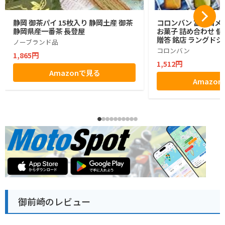
静岡 御茶パイ 15枚入り 静岡土産 御茶
コロンバン 富士山メ
静岡県産一番茶 長登屋
お菓子 詰め合わせ 個
贈答 銘店 ラングドシ
ノーブランド品
コロンバン
1,865円
1,512円
Amazonで見る
Amazo
御前崎のレビュー