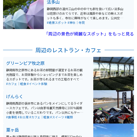
法多山
で歩行で渡るのに100円要ります。橋の上からの大井川
は絶景！何も遮るモノがないので夏は暑いです。冬なら
静岡西部の遠州三山の中の中でも群を抜いて広い法多山
帰りに富士山も眺められます。橋のたもとに、掛川茶の
は厄除けのおてらです、近年は風鈴や傘などの映えスポ
ソフトクリームと掛川茶を飲めるお休み処もあります。
ットも多く、寺社に興味がなくて楽しめます。公共交通
機関で行きにくいのでマイカーかバイクでいくのがぴっ
#絶景スポット
#神社｜寺院
たり。駐車場料金は200円です。 境内にも参道にも飲食
出来るお店は多く、参拝後は厄除け団子、参道では秋の
「周辺の景色が綺麗なスポット」をもっと見る
おでんが人気です。
周辺のレストラン・カフェ
グリーンピア牧之原
静岡県牧之原市にあるお茶の卸問屋が運営するお茶の観
光施設で、お茶体験からショッピングまでお茶を楽しめ
るスポットです。お茶が作られるまでの工程のすべてを
一つの建物の中で見学でき、グルメから体験まで幅広く
#カフェ｜軽食
#イベント体験
楽しめる観光スポットです。
げんらく
静岡県西部の袋井市にあるパンをメインにしてるライダ
ースカフェです。 パンは自家培養天然酵母に100％国産
小麦を使用しているこだわりです。 パン以外にもケーキ
やピラフ、ドリアが有り、どれも美味しいです。 店主も
#食事処
#お土産
#カフェ｜軽食
#スイーツ
#麺類
バイク好きであり、店内にはバイク雑誌などを置いてお
り一人で行っても楽しめる空間です。 店内が広いわけで
粟ヶ岳
は無いので、大人数（4人～）で行く場合は事前に連絡
しておいたほうが良いかもしれません。
粟ヶ岳は静岡県掛川市と島田市に跨る、標高532mの山