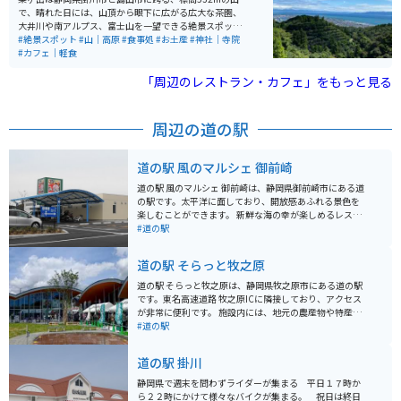
で、晴れた日には、山頂から眼下に広がる広大な茶園、
大井川や南アルプス、富士山を一望できる絶景スポット
です。また、約500本の桜が咲き誇る名所としても知ら
#絶景スポット
#山｜高原
#食事処
#お土産
#神社｜寺院
れ、春には多くの花見客で賑わいます。阿波々神社が山
#カフェ｜軽食
頂にあり、毎年4月上旬には桜祭りが開催されることで
有名です。頂上にはカフェもあり、景色を見ながらお茶
「周辺のレストラン・カフェ」をもっと見る
を楽しんだり、神社の御朱印も手に入れられます。秋の
シーズンには紅葉のトンネル中を車やバイクで走れるの
でオススメです。
周辺の道の駅
道の駅 風のマルシェ 御前崎
道の駅 風のマルシェ 御前崎は、静岡県御前崎市にある道
の駅です。太平洋に面しており、開放感あふれる景色を
楽しむことができます。 新鮮な海の幸が楽しめるレスト
ランや、地元の特産品を販売するショップが人気です。
#道の駅
駿河湾でとれたしらすや桜えび、御前崎市のブランド豚
「静岡そだち」を使ったコロッケなどがおすすめです。
道の駅 そらっと牧之原
また、バイクスタンドも設置されているので、ツーリン
グの休憩にも最適です。太平洋を眺めながら、潮風を感
道の駅 そらっと牧之原は、静岡県牧之原市にある道の駅
じてリフレッシュできます。 周辺には、御前崎灯台や御
です。東名高速道路 牧之原ICに隣接しており、アクセス
前崎ケープパークなど、観光スポットも点在していま
が非常に便利です。 施設内には、地元の農産物や特産品
す。
を販売する直売所や、軽食コーナー、レストランがあり
#道の駅
ます。牧之原台地で育った新鮮な野菜や果物、お茶など
が購入できます。また、レストランでは、地元の食材を
道の駅 掛川
使った料理を味わうことができます。 そらっと牧之原
は、展望台としても人気があります。屋上展望台から
静岡県で週末を問わずライダーが集まる 平日１７時か
は、牧之原台地や茶畑、駿河湾、伊豆半島、富士山を一
ら２２時にかけて様々なバイクが集まる。 祝日は終日