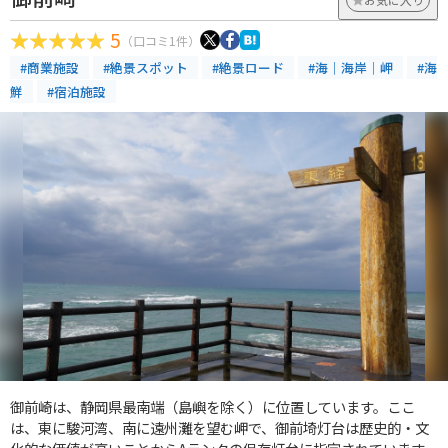
5
（口コミ1件）
#商業施設
#絶景スポット
#絶景ロード
#海｜海岸｜岬
#海
鮮
#宿泊施設
御前崎は、静岡県最南端（島嶼を除く）に位置しています。ここ
は、東に駿河湾、南に遠州灘を望む岬で、御前埼灯台は歴史的・文