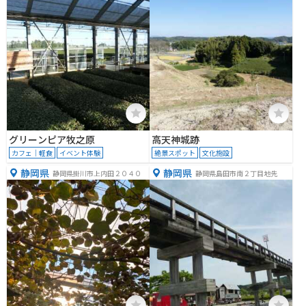
グリーンピア牧之原
高天神城跡
カフェ｜軽食
イベント体験
絶景スポット
文化施設
静岡県
静岡県
静岡県掛川市上内田２０４０
静岡県島田市南２丁目地先