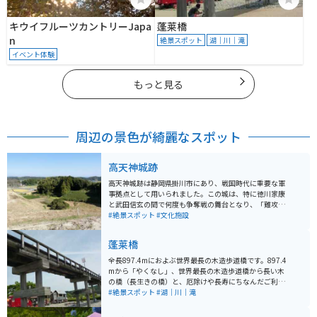
キウイフルーツカントリーJapa
蓬莱橋
n
絶景スポット
湖｜川｜滝
イベント体験
もっと見る
周辺の景色が綺麗なスポット
高天神城跡
高天神城跡は静岡県掛川市にあり、戦国時代に重要な軍
事拠点として用いられました。この城は、特に徳川家康
と武田信玄の間で何度も争奪戦の舞台となり、「難攻不
落の城」として知られています。標高132メートルの鶴
#絶景スポット
#文化施設
翁山にある高天神城は、かつては「高天神を制するもの
は遠江を制す」と言われ「難攻不落の名城」と呼ばれて
蓬莱橋
いましたが、家康の兵糧攻めに遭い落城しました。 美し
い山の形から鶴舞城の別称を持ち、国の史跡に指定され
全長897.4mにおよぶ世界最長の木造歩道橋です。897.4
ています。城跡は現在、自然に覆われた静かな遺跡とし
mから「やくなし」、世界最長の木造歩道橋から長い木
て残り、ハイキングや歴史探訪の場として人気です。か
の橋（長生きの橋）と、厄除けや長寿にちなんだご利益
つての戦いの歴史を感じながら、美しい自然の中で散策
スポットとして人気となっています。世界一長い木造歩
#絶景スポット
#湖｜川｜滝
を楽しむことができます。
道橋としてギネスブックにも登録されていて、映画やCM
の撮影にもよく使われます。 「賃取り橋」としても有名