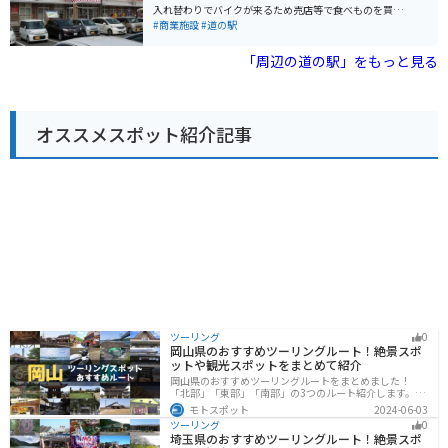
望できます。特に晴れた日には、雄大な富士山を背景に
入れ替わりでバイクが来るため売店等で食べものを買い
広がる茶畑の絶景を楽しむことができます。 バイクで訪
バイクを眺めながら休憩をしている方が多くいる。近く
#商業施設
#道の駅
れる場合は、駐車場も広く確保されているため安心で
に栗ヶ岳（茶 山）があり大きな山ではないが峠を走る
す。東名高速道路を利用すれば、都心からのアクセスも
ライダーもいる。※道の駅掛川は、全国でも5本の指に
「周辺の道の駅」をもっと見る
良好です。道の駅には、ツーリングマップなども用意さ
入るお茶の名産地である、静岡県掛川市に位置する道の
れているので、周辺の観光スポット情報なども入手でき
駅です。 地元産の農作物はもちろん、本場のお茶やそば
ます。近隣には、牧之原公園や、グリンピア牧之原な
を供する専門ショップなど、掛川ならではのグルメを楽
ど、自然を楽しめるスポットもあります。 また、牧之原
しむことができます。 ・軽自動車4台、小型車222台、大
市は、緑茶の生産が盛んな地域です。道の駅でも、様々
オススメスポット紹介記事
型車70台、特大車5台、身体障がい者用6台 ※駐車料金
な種類のお茶が販売されています。お土産に、地元産の
無料。 24時間利用可能。 道の駅掛川の名物とろろ汁
深蒸し茶を購入してみてはいかがでしょうか。 周辺に
ホームページに記載
は、お茶農園や製茶工場もあり、お茶摘み体験ができる
場所もあります。 牧之原台地は、温暖な気候と豊かな土
壌に恵まれた、農業が盛んな地域です。道の駅 そらっと
牧之原では、その恵みを感じることができるでしょう。
ツーリング
0
岡山県のおすすめツーリングルート！絶景スポ
ットや観光スポットをまとめて紹介
岡山県のおすすめツーリングルートをまとめました！
「北部」「東部」「南部」の3つのルート紹介します。岡
山市や倉敷市など、歴史ある街並みも魅力的で、バイク
モトスポット
2024-06-03
ツーリングに最適なスポットが多数あります。バイクで
ツーリング
0
岡山県にツーリングに行く際は参考にしてください。
埼玉県のおすすめツーリングルート！絶景スポ