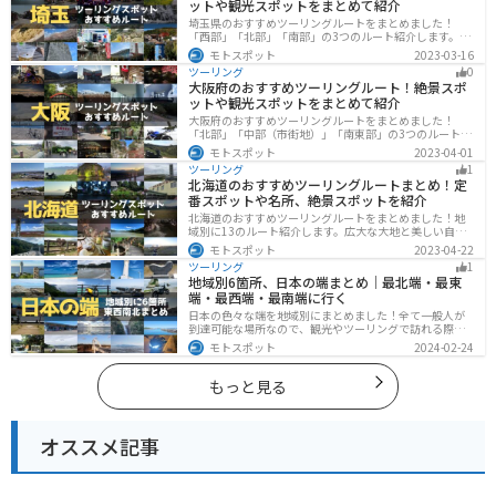
ットや観光スポットをまとめて紹介
埼玉県のおすすめツーリングルートをまとめました！
「西部」「北部」「南部」の3つのルート紹介します。自
然豊かな西側と街中の東側で違った楽しみ方ができま
モトスポット
2023-03-16
す。バイクで埼玉県にツーリングに行く際は参考にして
ツーリング
0
ください。
大阪府のおすすめツーリングルート！絶景スポ
ットや観光スポットをまとめて紹介
大阪府のおすすめツーリングルートをまとめました！
「北部」「中部（市街地）」「南東部」の3つのルート紹
介します。歴史と近代が融合した魅力的なエリアで様々
モトスポット
2023-04-01
な楽しみ方ができます。バイクで大阪府にツーリングに
ツーリング
1
行く際は参考にしてください。
北海道のおすすめツーリングルートまとめ！定
番スポットや名所、絶景スポットを紹介
北海道のおすすめツーリングルートをまとめました！地
域別に13のルート紹介します。広大な大地と美しい自然
が広がり、四季折々の魅力を楽しめる観光スポットが数
モトスポット
2023-04-22
多くあります。バイクで北海道にツーリングに行く際は
ツーリング
1
参考にしてください。
地域別6箇所、日本の端まとめ｜最北端・最東
端・最西端・最南端に行く
日本の色々な端を地域別にまとめました！全て一般人が
到達可能な場所なので、観光やツーリングで訪れる際の
参考にしてください。
モトスポット
2024-02-24
もっと見る
オススメ記事