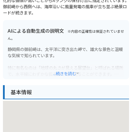
化的な価値が高いことからAランクの保存灯台に指定されています。
御前崎から西側へは、海岸沿いに風量発電の風車が立ち並ぶ絶景ロ
ードが続きます。
AIによる自動生成の説明文
※内容の正確性は保証されていませ
ん。
静岡県の御前崎は、太平洋に突き出た岬で、雄大な景色と温暖
な気候で知られています。
特に有名なのは「地球の丸さが見える展望台」と呼ばれる場所
...続きを読む
で、水平線にわずかな弧を描く海を見ることができます。
晴れた日には富士山も望め、その絶景は一見の価値ありです。
また、風の強い地域としても知られており、ウィンドサーフィ
基本情報
ンや kitesurfing のメッカとなっています。
バイクで訪れる場合、海岸線を走る爽快なルートが楽しめま
す。
ただし、風が強い日も多いので、走行には十分注意してくださ
い。
周辺には、新鮮な海鮮料理が楽しめる飲食店も多いので、ツー