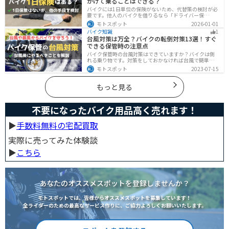
かけて乗ることはできる？
バイクには1日単位の保険がないため、代替策の検討が必
要です。他人のバイクを借りるなら「ドライバー保
険」、125cc以下で家族が車持ちなら「ファミリーバイク
モトスポット
2026-01-01
特約」、自身のバイクなら「バイク保険の短期加入」が
バイク知識
1
有効です。手間を省くなら、任意保険込みの「レンタル
台風対策は万全？バイクの転倒対策13選！すぐ
バイク」も選べます。
できる保管時の注意点
バイク保管時の台風対策はできていますか？バイクは倒
れる乗り物です。対策をしておかなければ台風で簡単に
倒れてしまいます。大切な愛車に傷がつく前にしっかり
モトスポット
2023-07-15
と対策しておきましょう。初心者でも簡単にできる台風
対策を紹介します。台風後にやるべきこともまとめてあ
るので、参考にしてください。
もっと見る
不要になったバイク用品高く売れます！
▶︎
手数料無料の宅配買取
実際に売ってみた体験談
▶︎
こちら
あなたのオススメスポットを登録しませんか？
モトスポットでは、皆様からオススメスポットを募集しています！
全ライダーのための最高なサービス作りに、ご協力よろしくお願いいたします。