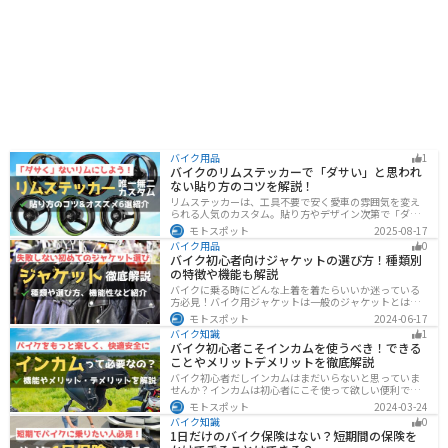
バイク用品
1
バイクのリムステッカーで「ダサい」と思われ
ない貼り方のコツを解説！
リムステッカーは、工具不要で安く愛車の雰囲気を変え
られる人気のカスタム。貼り方やデザイン次第で「ダサ
い」仕上がりになることも。本記事では失敗例や選び
モトスポット
2025-08-17
方、きれいに貼るコツからおすすめ商品まで詳しく紹
バイク用品
0
介。初心者でも安心して足回りをカッコよくドレスアッ
バイク初心者向けジャケットの選び方！種類別
プできます。
の特徴や機能も解説
バイクに乗る時にどんな上着を着たらいいか迷っている
方必見！バイク用ジャケットは一般のジャケットとは違
い、バイク専用に作られています。動きやすさ・快適
モトスポット
2024-06-17
さ・機能性・デザイン性など様々なメリットがありま
バイク知識
1
す。この記事では、ジャケットの種類や選び方など初心
バイク初心者こそインカムを使うべき！できる
者が知っておくべきことをまとめました。
ことやメリットデメリットを徹底解説
バイク初心者だしインカムはまだいらないと思っていま
せんか？インカムは初心者にこそ使って欲しい便利で安
全に運転するための機器です。インカムでできることや
モトスポット
2024-03-24
メリットデメリットなどまとめましたので、気になって
バイク知識
0
いる人はぜひ参考にしてください。
1日だけのバイク保険はない？短期間の保険を