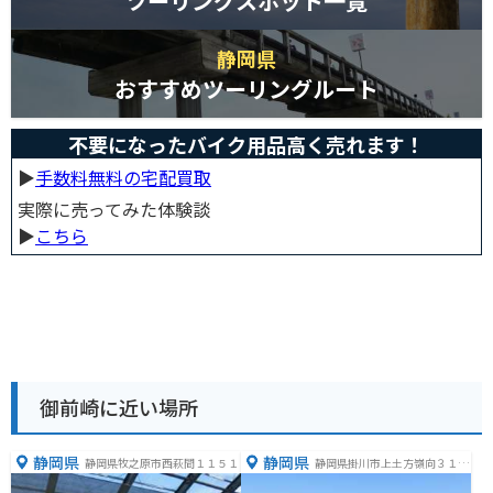
ツーリングスポット一覧
静岡県
おすすめツーリングルート
不要になったバイク用品高く売れます！
▶︎
手数料無料の宅配買取
実際に売ってみた体験談
▶︎
こちら
御前崎に近い場所
静岡県
静岡県
静岡県牧之原市西萩間１１５１
静岡県掛川市上土方嶺向３１３
６