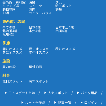
美術館｜資料館
海鮮
ダム
キャンプ場
スイーツ
珍スポット
動植物園
お肉
麺類
お酒
ライダーハウス
東西南北の端
全ての端
日本4端
日本本土4端
北海道4端
本州4端
四国4端
九州4端
季節
春にオススメ
夏にオススメ
秋にオススメ
冬にオススメ
年中オススメ
施設
屋内施設
屋外施設
料金
無料スポット
有料スポット
モトスポットとは
人気スポット
バイク用品
ルートを作成
記事一覧
ログイン