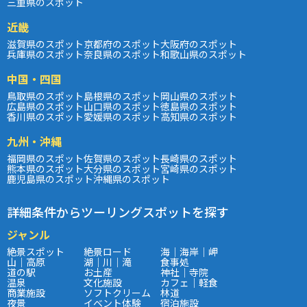
三重県のスポット
近畿
滋賀県のスポット
京都府のスポット
大阪府のスポット
兵庫県のスポット
奈良県のスポット
和歌山県のスポット
中国・四国
鳥取県のスポット
島根県のスポット
岡山県のスポット
広島県のスポット
山口県のスポット
徳島県のスポット
香川県のスポット
愛媛県のスポット
高知県のスポット
九州・沖縄
福岡県のスポット
佐賀県のスポット
長崎県のスポット
熊本県のスポット
大分県のスポット
宮崎県のスポット
鹿児島県のスポット
沖縄県のスポット
詳細条件からツーリングスポットを探す
ジャンル
絶景スポット
絶景ロード
海｜海岸｜岬
山｜高原
湖｜川｜滝
食事処
道の駅
お土産
神社｜寺院
温泉
文化施設
カフェ｜軽食
商業施設
ソフトクリーム
林道
夜景
イベント体験
宿泊施設