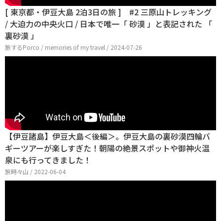
[ 東京都・伊豆大島 2泊3日の旅 ] #2 三原山トレッキング
/ 大迫力の中央火口 / 日本で唯一「 砂漠 」と表記された 「
裏砂漠 」
旅するPorco / memories of my travel / 2024-07-26
【伊豆諸島】伊豆大島＜後編＞。伊豆大島の裏砂漠四輪バ
ギーツアーが楽しすぎた！朝陽の絶景スポットや御神火温
泉にも行ってきました！
旅時々山 / 2022-06-04