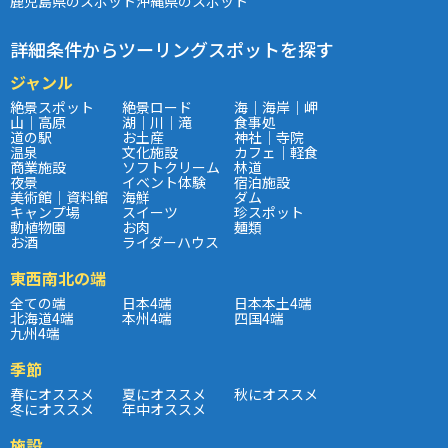
鹿児島県のスポット
沖縄県のスポット
詳細条件からツーリングスポットを探す
ジャンル
絶景スポット
絶景ロード
海｜海岸｜岬
山｜高原
湖｜川｜滝
食事処
道の駅
お土産
神社｜寺院
温泉
文化施設
カフェ｜軽食
商業施設
ソフトクリーム
林道
夜景
イベント体験
宿泊施設
美術館｜資料館
海鮮
ダム
キャンプ場
スイーツ
珍スポット
動植物園
お肉
麺類
お酒
ライダーハウス
東西南北の端
全ての端
日本4端
日本本土4端
北海道4端
本州4端
四国4端
九州4端
季節
春にオススメ
夏にオススメ
秋にオススメ
冬にオススメ
年中オススメ
施設