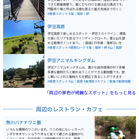
できた断崖絶壁で、崖に打ち付ける波は迫力満点です。
門脇吊り橋と呼ばれる橋を渡ると崖の先端まで行くこと
ができ、スリルを味わえるスポットです。ジオパーク内
#絶景スポット
#海｜海岸｜岬
にあるので、周辺の自然も楽しめます。
伊豆高原
伊豆高原で楽しめるスポット ・伊豆スカイライン：標高
の高いエリアを走るワインディングロード。富士山を望
める絶景ポイントあり。 ・国道135号線：海岸沿いを走
るルート。熱海、伊東を経由し、海と山の景観を楽しめ
#絶景スポット
#絶景ロード
#海｜海岸｜岬
#山｜高原
る。 ・城ヶ崎海岸：溶岩の岸壁が広がる海岸。 ・門脇吊
橋：高さ23m、長さ48mの吊橋。海を見下ろすスリル満
伊豆アニマルキングダム
点のスポット。 ・大室山：標高580mの火山。リフトで
山頂まで行ける、山頂から360度のパノラマビュー（相
伊豆アニマルキングダムは、豊かな自然環境の中で多種
模湾、伊豆七島、富士山など）、すり鉢状の地形と遊歩
多様な動物たちと触れ合うことができる動物園です。放
道があり、散策が楽しめる。 ・美術館：伊豆テディベ
し飼いにされた動物たちを間近で見ることができます。
ア・ミュージアム：テディベアの展示、伊豆ガラスと工
特にホワイトタイガーやキリン、カピバラなど、珍しい
#絶景スポット
#山｜高原
#食事処
#カフェ｜軽食
#動植物園
芸美術館：ガラス工芸作品の展示。 ・カフェ・グルメ：
動物たちとのふれあいは大人気です。また、遊園地やレ
地元食材を使ったランチやスイーツが楽しめる、オーシ
ストランも併設されており、1人でもグループでも一日
「周辺の景色が綺麗なスポット」をもっと見る
ャンビューのカフェが多く、海を眺めながら過ごせる。
中楽しむことが可能です。伊豆稲取温泉の高台にあるの
・温泉：赤沢温泉郷：源泉かけ流しの温泉施設・高原の
で、天気が良い日には太平洋に浮かぶ伊豆七島を一望で
湯：露天風呂から海を眺められる温泉。 上記の通り、伊
きるので、景色も楽しめるレジャー施設です。
周辺のレストラン・カフェ
豆高原には絶景スポット、ツーリング向けのルート、温
泉、美術館、カフェなど、多様な楽しみ方ができるスポ
ットが揃っています。
熱川バナナワニ園
いろんな種類のワニがいます。ワニの他にもレッサーパ
ンダやオオサンショウウオなど見てて癒される動物がた
くさんいます。別の区画には植物園があります、熱帯植