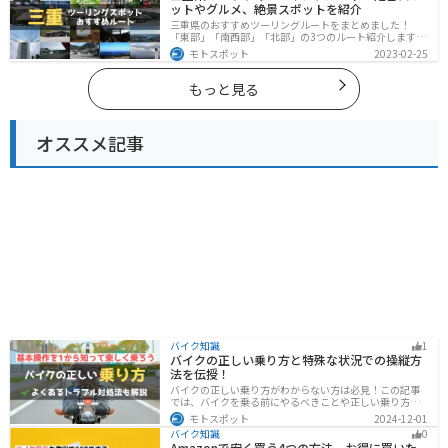
ットやグルメ、絶景スポットを紹介
三重県のおすすめツーリングルートをまとめました！
「東部」「南西部」「北部」の3つのルート紹介します。
標高の高いスカイラインからリアス式海岸まであるの
モトスポット
2023-02-25
で、飽きることなくツーリングを堪能できます。バイク
で三重県にツーリングに行く際は参考にしてください。
もっと見る
オススメ記事
バイク知識
1
バイクの正しい乗り方と特殊な状況での操縦方
法を伝授！
バイクの正しい乗り方がわからない方は必見！この記事
では、バイクを乗る前にやるべきことや正しい乗り方、
トラブルと対処法を解説しています。実は、車と気をつ
モトスポット
2024-12-01
ける部分はかなり異なるので注意が必要です。この記事
バイク知識
0
を読めば、安全で快適なバイクライフを送れます。
Amazonで安く買う4つの方法、お得に買いた