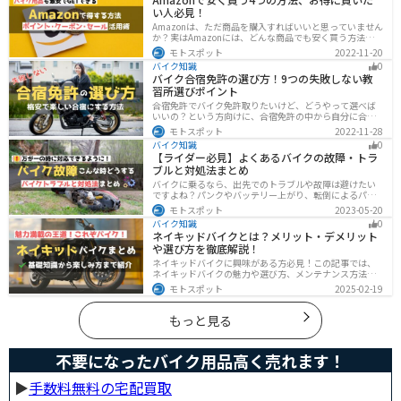
い人必見！
Amazonは、ただ商品を購入すればいいと思っていません
か？実はAmazonには、どんな商品でも安く買う方法が存
在します。この記事では、Amazonでお得に買う方法を4
モトスポット
2022-11-20
つ紹介します！Amazonギフト券をやAmazonポイント、
バイク知識
0
Amazonプライム、タイムセールを活用して安くお得に買
バイク合宿免許の選び方！9つの失敗しない教
いましょう。
習所選びポイント
合宿免許でバイク免許取りたいけど、どうやって選べば
いいの？という方向けに、合宿免許の中から自分に合っ
た教習所を選ぶ方法をまとめました。押さえるべきポイ
モトスポット
2022-11-28
ントは9つです。料金をできるだけ抑えたり、旅行も兼ね
バイク知識
0
て楽しみたい人必見です！
【ライダー必見】よくあるバイクの故障・トラ
ブルと対処法まとめ
バイクに乗るなら、出先でのトラブルや故障は避けたい
ですよね？パンクやバッテリー上がり、転倒によるパー
ツの破損、鍵紛失などよくあるトラブルと対処法を徹底
モトスポット
2023-05-20
的にまとめました！実際に遭遇しなくても対処法を知
バイク知識
0
り、事前に準備しておくようにしましょう。
ネイキッドバイクとは？メリット・デメリット
や選び方を徹底解説！
ネイキッドバイクに興味がある方必見！この記事では、
ネイキッドバイクの魅力や選び方、メンテナンス方法な
どを解説しています。実は、ネイキッドバイクは、操作
モトスポット
2025-02-19
性に優れており、初心者にも優しいバイクです。この記
事を読めば、ネイキッドバイクへの理解が深まります。
もっと見る
不要になったバイク用品高く売れます！
▶︎
手数料無料の宅配買取