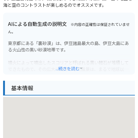
海と空のコントラストが楽しめるのでオススメです。
AIによる自動生成の説明文
※内容の正確性は保証されていませ
ん。
東京都にある「裏砂漠」は、伊豆諸島最大の島、伊豆大島にあ
る火山性の黒い砂漠地帯です。
噴火によって噴出したスコリアと呼ばれる黒い軽石が堆積して
...続きを読む
できたもので、その広大で荒涼とした風景は、まるで地球以外
の惑星に降り立ったかのようです。
基本情報
周囲には、三原山や裏砂漠展望台など、絶景ポイントが点在し
ており、ハイキングコースとしても人気があります。
ただし、真夏は日差しが強く、気温も高くなるため、十分な暑
さ対策が必要です。
バイクで行く場合は、火山灰が多い場所もあるので、走行には
注意が必要です。