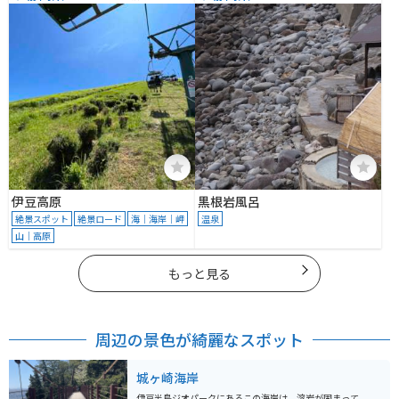
伊豆高原
黒根岩風呂
絶景スポット
絶景ロード
海｜海岸｜岬
温泉
山｜高原
もっと見る
周辺の景色が綺麗なスポット
城ヶ崎海岸
伊豆半島ジオパークにあるこの海岸は、溶岩が固まって