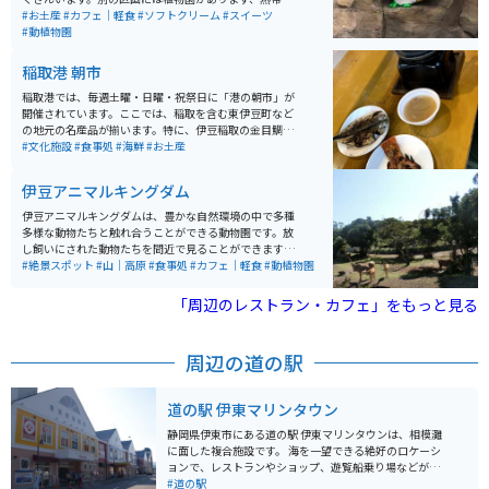
物のため全て温室ハウス内です。大きなスペースに多く
#お土産
#カフェ｜軽食
#ソフトクリーム
#スイーツ
のハス池が設置されておりとても綺麗です。他にも珍し
#動植物園
い植物が植えられていました。売られているスイーツに
はバナナが使われていてどれも美味しいです。マスコッ
稲取港 朝市
トであるワニのお土産グッズも絶妙なデザインで欲しく
なります。少し時間のある際の暇つぶしとしてピッタリ
稲取港では、毎週土曜・日曜・祝祭日に「港の朝市」が
な場所です。
開催されています。ここでは、稲取を含む東伊豆町など
の地元の名産品が揃います。特に、伊豆稲取の金目鯛な
どの焼き魚や釜飯は安く食べられます。 また、野菜や果
#文化施設
#食事処
#海鮮
#お土産
物の農産物、地元の素材を活かしたデザートやハンドメ
イドなどの小物も多数販売されています。開催時間は8:0
伊豆アニマルキングダム
0〜12:00で、あら汁などは無料で提供されています。
伊豆アニマルキングダムは、豊かな自然環境の中で多種
多様な動物たちと触れ合うことができる動物園です。放
し飼いにされた動物たちを間近で見ることができます。
特にホワイトタイガーやキリン、カピバラなど、珍しい
#絶景スポット
#山｜高原
#食事処
#カフェ｜軽食
#動植物園
動物たちとのふれあいは大人気です。また、遊園地やレ
ストランも併設されており、1人でもグループでも一日
「周辺のレストラン・カフェ」をもっと見る
中楽しむことが可能です。伊豆稲取温泉の高台にあるの
で、天気が良い日には太平洋に浮かぶ伊豆七島を一望で
きるので、景色も楽しめるレジャー施設です。
周辺の道の駅
道の駅 伊東マリンタウン
静岡県伊東市にある道の駅 伊東マリンタウンは、相模灘
に面した複合施設です。 海を一望できる絶好のロケーシ
ョンで、レストランやショップ、遊覧船乗り場などが併
設されています。 新鮮な海の幸を味わえる飲食店や、地
#道の駅