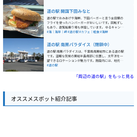
元の特産品を扱うショップは観光客に人気です。 また、
遊覧船に乗れば、海上から伊東の街並みや伊豆大島など
道の駅 開国下田みなと
を眺めることができます。 バイクで訪れる場合は、道の
駅に隣接する無料駐車場が利用できます。 周辺には、城
道の駅でおみあげや海鮮、下田バーガーと言う金目鯛の
ヶ崎海岸や大室山など、風光明媚な観光スポットも点在
フライを使ったハンバーガーがおいしいです。回転ずし
しており、ツーリングの拠点としても最適です。 伊東マ
もあり、遊覧船乗り場も併設しています。 ゆるキャン△
リンタウンは、海と山の幸を満喫できる、魅力的な観光
でもリンちゃんが寄っていて有名になりました。 駐車場
#海｜海岸｜岬
#道の駅
#カフェ｜軽食
#海鮮
スポットと言えるでしょう。
も広く無料です。
道の駅 南房パラダイス（閉鎖中）
道の駅 南房パラダイスは、千葉県南房総市にある道の駅
です。温暖な気候の房総半島南部に位置し、太平洋を一
望できるロケーションが魅力です。施設内には、地元産
の新鮮な魚介類を販売する市場や、房総半島の特産品を
#道の駅
扱うお土産コーナー、食事処などがあります。 バイクで
訪れる際は、道の駅に隣接する駐車場を利用できます。
「周辺の道の駅」をもっと見る
周辺には、海岸線沿いの絶景ロードが続くため、ツーリ
ングの休憩スポットとしても最適です。道の駅 南房パラ
ダイスからほど近い場所には、野島崎灯台や白浜海洋美
術館など、観光スポットも充実しています。 南房総の名
オススメスポット紹介記事
産品は、枇杷やミカンなどの柑橘類、そして新鮮な海の
幸です。道の駅でも購入できるので、旅の思い出にいか
がでしょうか。