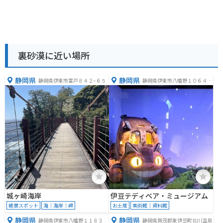
裏砂漠に近い場所
静岡県
静岡県
静岡県伊東市富戸８４２−６５
静岡県伊東市八幡野１０６４
−２
城ヶ崎海岸
伊豆テディベア・ミュージアム
絶景スポット
海｜海岸｜岬
お土産
美術館｜資料館
静岡県
静岡県
静岡県伊東市八幡野１１８３
静岡県賀茂郡東伊豆町北川温泉