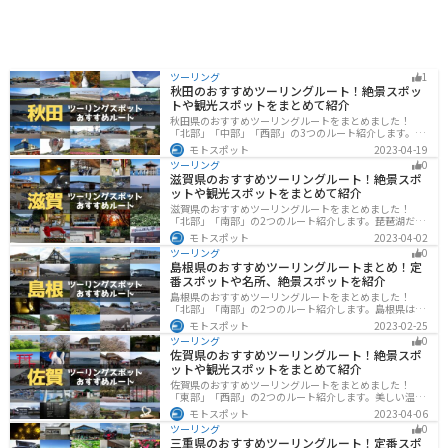
ツーリング
1
秋田のおすすめツーリングルート！絶景スポッ
トや観光スポットをまとめて紹介
秋田県のおすすめツーリングルートをまとめました！
「北部」「中部」「西部」の3つのルート紹介します。自
然豊かな山々や湖、温泉地が点在し、四季折々の景色を
モトスポット
2023-04-19
楽しめるスポットが多数あります。バイクで秋田県にツ
ツーリング
0
ーリングに行く際は参考にしてください。
滋賀県のおすすめツーリングルート！絶景スポ
ットや観光スポットをまとめて紹介
滋賀県のおすすめツーリングルートをまとめました！
「北部」「南部」の2つのルート紹介します。琵琶湖だけ
でなく、比叡山ドライブウェイなどの山を楽しめるスポ
モトスポット
2023-04-02
ットも多数あります。バイクで滋賀県にツーリングに行
ツーリング
0
く際は参考にしてください。
島根県のおすすめツーリングルートまとめ！定
番スポットや名所、絶景スポットを紹介
島根県のおすすめツーリングルートをまとめました！
「北部」「南部」の2つのルート紹介します。島根県は、
海と山が近く、1日で全然違う景色を堪能することができ
モトスポット
2023-02-25
ます。バイクで島根県にツーリングに行く際は参考にし
ツーリング
0
てください。
佐賀県のおすすめツーリングルート！絶景スポ
ットや観光スポットをまとめて紹介
佐賀県のおすすめツーリングルートをまとめました！
「東部」「西部」の2つのルート紹介します。美しい温泉
地や古墳群、歴史ある城や神社仏閣など、バイクツーリ
モトスポット
2023-04-06
ングに適したスポットが多数存在し、様々な楽しみ方が
ツーリング
0
できます。バイクで佐賀県にツーリングに行く際は参考
三重県のおすすめツーリングルート！定番スポ
にしてください。