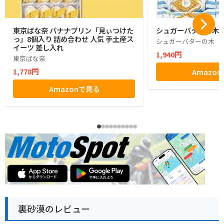
東京ばな奈 バナナプリン「見ぃつけた
シュガーバターの木 1
っ」8個入り 詰め合わせ 人気 手土産ス
シュガーバターの木
イーツ 差し入れ
1,940円
東京ばな奈
1,778円
Amazo
Amazonで見る
裏砂漠のレビュー