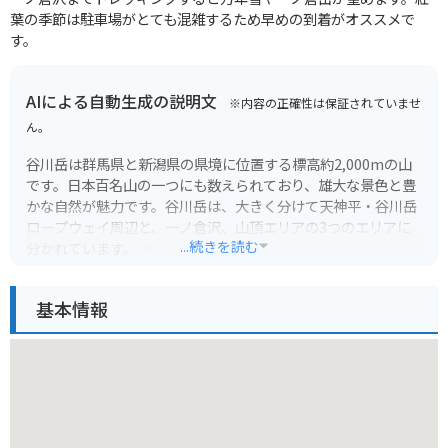
葉の季節は駐車場がとても混雑するため早めの到着がオススメで
す。
AIによる自動生成の説明文
※内容の正確性は保証されていませ
ん。
谷川岳は群馬県と新潟県の県境に位置する標高約2,000mの山
です。日本百名山の一つにも数えられており、雄大な景色と豊
かな自然が魅力です。谷川岳は、大きく分けて天神平・谷川岳
ロープウェイ周辺と、一ノ倉沢、山頂エリアの3つのエリアに
...続きを読む
分かれています。
谷川岳ロープウェイを使えば、手軽に標高1,300mの天神平ま
基本情報
で行くことができ、そこから尾瀬や周辺の山々を見渡すことが
できます。また、ロープウェイ山頂駅周辺には、レストランや
カフェ、お土産店などもあり、観光客にも人気のスポットで
す。
一ノ倉沢は、谷川岳の北面に位置する巨大な岩壁で、ロックク
ライミングの聖地としても知られています。山頂エリアは、上