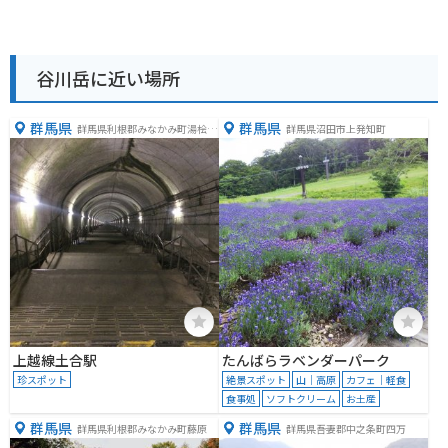
谷川岳に近い場所
群馬県
群馬県
群馬県利根郡みなかみ町湯桧曽
群馬県沼田市上発知町
２１８−２
上越線土合駅
たんばらラベンダーパーク
珍スポット
絶景スポット
山｜高原
カフェ｜軽食
食事処
ソフトクリーム
お土産
群馬県
群馬県
群馬県利根郡みなかみ町藤原
群馬県吾妻郡中之条町四万