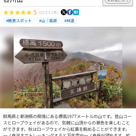
5
（口コミ1件）
#絶景スポット
#山｜高原
#林道
群馬県と新潟県の県境にある標高1977メートルの山です。登山コー
スとロープウェイがあるので、気軽に山頂からの景色を楽しむこと
ができます。秋はロープウェイから紅葉を眺めることができます。
一ノ倉沢までトレッキングすると万年雪や一ノ倉岳が望めます。紅