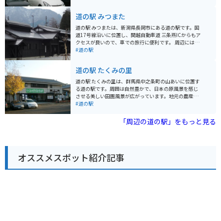
メンや山菜そばなどが味わえるレストランがあります。
また、利根川の源流や水運の歴史、周辺の自然環境につ
道の駅 みつまた
いて学べる「水紀行館」は、大人から子供まで楽しめる
施設です。 バイクで訪れる際は、道の駅に隣接する駐車
道の駅 みつまたは、新潟県長岡市にある道の駅です。国
場にバイク専用のスペースがあります。谷川岳や水上渓
道17号線沿いに位置し、関越自動車道 三条燕ICからもア
谷など、周辺にはツーリングスポットも多いため、休憩
クセスが良いので、車での旅行に便利です。 周辺には、
場所としておすすめです。 水上温泉や宝川温泉など、周
国指定史跡の「三俣の蛇清水」や、キャンプや釣りが楽
#道の駅
辺には温泉地も多いので、観光の拠点としても便利で
しめる「悠久山公園」など、自然豊かな観光スポットが
す。 地元の名産品としては、群馬県産のブランド米「雪
たくさんあります。また、地元産の新鮮な野菜や果物を
道の駅 たくみの里
ほたか」や、山菜、きのこなどが有名です。
販売する直売所も併設されており、お土産探しにも最適
です。 バイクで訪れる場合、道の駅 みつまたは広い駐車
道の駅 たくみの里は、群馬県中之条町の山あいに位置す
場があるので安心して駐車できます。ツーリングの休憩
る道の駅です。周囲は自然豊かで、日本の原風景を感じ
場所としてもおすすめです。 長岡市は、米菓や日本酒が
させる美しい田園風景が広がっています。地元の農産物
有名です。道の駅 みつまたでも、地元産の米菓や日本酒
直売所では、新鮮な野菜や果物、特産品などが販売され
#道の駅
が販売されているので、お土産にいかがでしょうか。
ており、お土産探しにも最適です。 また、たくみの里に
は、そば打ちやこんにゃく作りなどを体験できる工房が
「周辺の道の駅」をもっと見る
点在しており、大人から子供まで楽しむことができま
す。バイクで訪れる場合は、周辺のワインディングロー
ドを気持ちよく走ることができるのも魅力です。特に、
草津温泉や四万温泉といった有名な温泉地へのアクセス
オススメスポット紹介記事
も良好なので、ツーリングの拠点としてもおすすめで
す。 このエリアの名産品としては、地元産のそば粉を使
った「六合そば」や、山菜を使った料理が挙げられま
す。道の駅内のレストランでも味わうことができます。