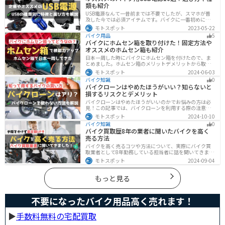
類も紹介
USB電源なんて一昔前までは不要でしたが、スマホが普
及した今では必須アイテムです。バイクに一番初めにつ
けたいグッズです。この記事では、そんなバイク用USB電
モトスポット
2023-05-22
源の種類や選び方、オススメ商品を厳選して紹介します
バイク用品
5
ので、ぜひ参考にしてください。
バイクにホムセン箱を取り付けた！固定方法や
オススメのホムセン箱も紹介
日本一周した時にバイクにホムセン箱を付けたので、ま
とめました。ホムセン箱のメリットデメリットから取り
付け方法、実際につけてどううだったのか、オススメの
モトスポット
2024-06-03
ホムセン箱まで全て解説します。バイクにホムセン箱を
バイク知識
0
付けたいと思っている人はぜひ参考にしてください。
バイクローンはやめたほうがいい？知らないと
損するリスクとデメリット
バイクローンはやめたほうがいいのかでお悩みの方は必
見！この記事では、バイクローンを利用する際の注意点
や失敗しない選び方を解説しています。実は、バイクロ
モトスポット
2024-10-10
ーンの選び方にはコツがあります。この記事を読めば、
バイク知識
0
自分に合った賢い選択をすることが可能です。
バイク買取歴8年の業者に聞いたバイクを高く
売る方法
バイクを高く売るコツや方法について、実際にバイク買
取業者として8年勤務している担当者に話を聞いてきまし
た！高く買い取ってもらえるバイクの特徴や業者がどの
モトスポット
2024-09-04
くらい利益を上乗せしているかなど、バイクを売ろうと
している人は必見の内容になっています。
もっと見る
不要になったバイク用品高く売れます！
▶︎
手数料無料の宅配買取