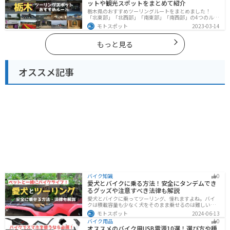
ットや観光スポットをまとめて紹介
栃木県のおすすめツーリングルートをまとめました！
「北東部」「北西部」「南東部」「南西部」の4つのルー
ト紹介します。日本を代表する神社や広大な山や滝、湖
モトスポット
2023-03-14
などを歴史や自然を満喫するツーリングができます。バ
イクで栃木県にツーリングに行く際は参考にしてくださ
い。
もっと見る
オススメ記事
バイク知識
0
愛犬とバイクに乗る方法！安全にタンデムでき
るグッズや注意すべき法律も解説
愛犬とバイクに乗ってツーリング、憧れますよね。バイ
クは積載容量も少なく犬をそのまま乗せるのは難しいで
すが、専用アイテムを使えば実現できます。この記事で
モトスポット
2024-06-13
は、安全に楽しむために必要な知識やグッズをまとめま
バイク用品
0
した。しっかりと準備して愛犬とバイクライフを満喫し
オススメのバイク用USB電源10選！選び方や種
ましょう！