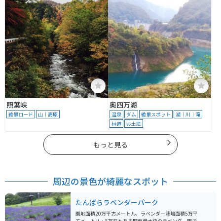
照葉峡
奥四万湖
絶景ロード
山｜高原
温泉
ダム
絶景スポット
湖｜川｜滝
林道
お土産
もっと見る
周辺の景色が綺麗なスポット
たんばらラベンダーパーク
園地面積20万平方メートル、ラベンダー栽培面積5万平
方メートル・5万株もある関東最大級のラベンダー園で