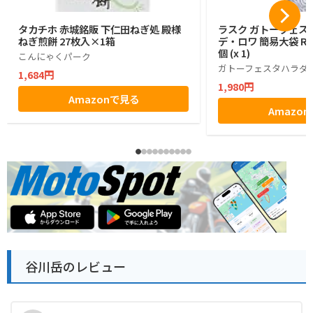
タカチホ 赤城銘販 下仁田ねぎ処 殿様
ラスク ガトーフェス
ねぎ煎餅 27枚入×1箱
デ・ロワ 簡易大袋 R6
個 (x 1)
こんにゃくパーク
ガトーフェスタハラダ
1,684円
1,980円
Amazonで見る
Amazo
谷川岳のレビュー