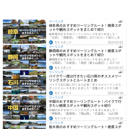
ツーリング
0
岐阜県のおすすめツーリングルート！絶景スポ
ットや観光スポットをまとめて紹介
岐阜県のおすすめツーリングルートをまとめました！
「北部」「南東部」「南西部」の3つのルート紹介しま
す。自然豊かな山が充実しており、山を生かした施設や
モトスポット
2023-03-02
グルメ、絶景スポットなど、自然を満喫するツーリング
ツーリング
1
ができます。バイクで岐阜県にツーリングに行く際は参
静岡県のおすすめツーリングルート！絶景スポ
考にしてください。
ットや観光スポットをまとめて紹介
静岡県のおすすめツーリングルートをまとめました！
「北西部」「北東部」「南部（富士山周辺）」の3つのル
ート紹介します。富士山を中心に自然豊かな景色や食事
モトスポット
2023-03-27
を楽しめるスポットが多数あります。バイクで静岡県に
ツーリング
0
ツーリングに行く際は参考にしてください。
バイクで一度は行きたい石川県のオススメツー
リングスポットとルートまとめ
バイクで石川県に行くなら必見！オススメツーリングス
ポットとルートをまとめました！定番スポットから絶景
スポット、温泉、海、グルメなど様々なジャンルで楽し
モトスポット
2023-02-18
めます。バイクで石川ツーリングに行こうと思っている
ツーリング
1
人は、参考にしてください。
中国のおすすめツーリングルート！バイクで行
きたい絶景スポットや観光スポット紹介
中国のおすすめツーリングスポットをまとめました！
「鳥取県」「島根県」「岡山県」「広島県」「山口県」
の各県の観光地紹介します。自然豊かな山々や湖、温泉
モトスポット
2023-09-10
地が点在し、四季折々の景色を楽しめるスポットが多数
ツーリング
0
あります。バイクで中国にツーリングに行く際は参考に
栃木県のおすすめツーリングルート！絶景スポ
してください。