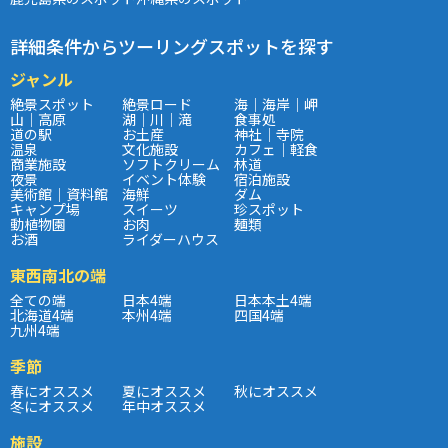
詳細条件からツーリングスポットを探す
ジャンル
絶景スポット
絶景ロード
海｜海岸｜岬
山｜高原
湖｜川｜滝
食事処
道の駅
お土産
神社｜寺院
温泉
文化施設
カフェ｜軽食
商業施設
ソフトクリーム
林道
夜景
イベント体験
宿泊施設
美術館｜資料館
海鮮
ダム
キャンプ場
スイーツ
珍スポット
動植物園
お肉
麺類
お酒
ライダーハウス
東西南北の端
全ての端
日本4端
日本本土4端
北海道4端
本州4端
四国4端
九州4端
季節
春にオススメ
夏にオススメ
秋にオススメ
冬にオススメ
年中オススメ
施設