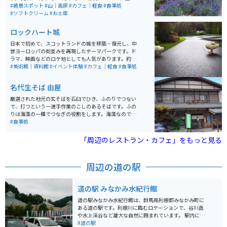
るので涼しいです。園内には、見わたすかぎりのラベン
#絶景スポット
#山｜高原
#カフェ｜軽食
#食事処
ダーや、カラフルな花々を並べた彩の丘、一面に咲くひ
#ソフトクリーム
#お土産
まわりなどフォトスポットが充実しています。 また、来
場者のおよそ2人に1人が食するラベンダーソフトクリー
ロックハート城
ムをはじめ、新登場の冷やしラベンダーラーメンなど、
味覚でもラベンダーを楽しめるオリジナルメニューがた
日本で初めて、スコットランドの城を移築・復元し、中
くさんあります。 その他にも、畑に咲いているラベンダ
世ヨーロッパの街並みを再現したテーマパークです。ド
ーお持ち帰りできるラベンダー摘取り体験や、ラベンダ
ラマ、映画などのロケ地としても人気があります。約55
ーを使用したオリジナルグッズなど、ラベンダーを感じ
0着の豪華ドレスを試せる「プリンセス体験」と「謎解
#美術館｜資料館
#イベント体験
#カフェ｜軽食
#食事処
られるお土産も充実しています。
き宝探し体験」といったイベント体験もできます。
名代生そば 由屋
厳選された地元の玄そばを石臼でひき、ふのりでつない
で、打つという一連手作業のこしのあるそばです。ふの
りは海藻の一種でつなぎの役割をします。海藻なのでツ
ルツルとした舌触りで喉越しも気持ちいい。観光で食事
#食事処
処として賑わう十日町市の代表的なお店です。
「周辺のレストラン・カフェ」をもっと見る
周辺の道の駅
道の駅 みなかみ水紀行館
道の駅みなかみ水紀行館は、群馬県利根郡みなかみ町に
ある道の駅です。利根川に臨むロケーションで、谷川岳
や水上渓谷など雄大な自然に囲まれています。 駅内に
は、地元の新鮮な農産物を販売する直売所や、水上ラー
#道の駅