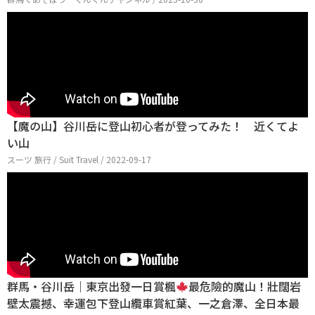
【魔の山】谷川岳に登山初心者が登ってみた！ 近くてよ
い山
スーツ 旅行 / Suit Travel / 2022-09-17
群馬・谷川岳｜東京出發一日賞楓
最危險的魔山！壯闊岩
壁太震撼、幸運包下登山纜車賞紅葉、一之倉澤、全日本最