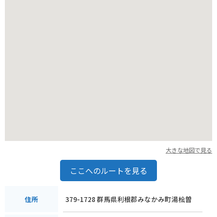
級者向けの登山コースが多いですが、山頂からは360度の絶景
を楽しむことができます。谷川岳は、変化に富んだ自然を楽し
める山なので、自分の体力やレベルに合わせて、色々な楽しみ
方ができます。
バイクで行く場合は、関越自動車道の水上ICが最寄りのインタ
ーチェンジです。谷川岳周辺には、駐車場がいくつかあります
が、紅葉シーズンなどは大変混雑するので、公共交通機関を利
用するのがおすすめです。
大きな地図で見る
ここへのルートを見る
379-1728 群馬県利根郡みなかみ町湯桧曽
住所