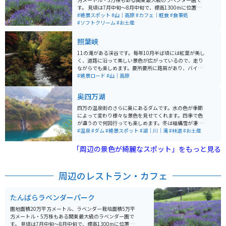
す。 見頃は7月中旬～8月中旬で、標高1300mに位置す
るので涼しいです。園内には、見わたすかぎりのラベン
#絶景スポット
#山｜高原
#カフェ｜軽食
#食事処
ダーや、カラフルな花々を並べた彩の丘、一面に咲くひ
#ソフトクリーム
#お土産
まわりなどフォトスポットが充実しています。 また、来
場者のおよそ2人に1人が食するラベンダーソフトクリー
照葉峡
ムをはじめ、新登場の冷やしラベンダーラーメンなど、
味覚でもラベンダーを楽しめるオリジナルメニューがた
11の滝がある渓谷です。毎年10月半ば頃には紅葉が美し
くさんあります。 その他にも、畑に咲いているラベンダ
く、道路に沿って美しい景色が広がっているので、走り
ーお持ち帰りできるラベンダー摘取り体験や、ラベンダ
ながらでも楽しめます。要所要所に路肩があり、バイク
ーを使用したオリジナルグッズなど、ラベンダーを感じ
を停めることができます。 遊歩道などはないので、路肩
#絶景ロード
#山｜高原
られるお土産も充実しています。
に停めて、ガードレール沿いから見て楽しむ場所です。
関東の奥入瀬とも呼ばれ、まさしく秘境と呼ぶにふさわ
奥四万湖
しい場所。夏でも深緑と公言ならではの涼しい気候を楽
しむことができます。
四万の温泉街のさらに奥にあるダムです。水の色が季節
によって変わり様々な景色を見せてくれます。四季で色
が違うので何回行っても楽しめます。冬は結構雪が凄い
のでバイクでは厳しいですが、春から秋まではオススメ
#温泉
#ダム
#絶景スポット
#湖｜川｜滝
#林道
#お土産
です。
「周辺の景色が綺麗なスポット」をもっと見る
周辺のレストラン・カフェ
たんばらラベンダーパーク
園地面積20万平方メートル、ラベンダー栽培面積5万平
方メートル・5万株もある関東最大級のラベンダー園で
す。 見頃は7月中旬～8月中旬で、標高1300mに位置す