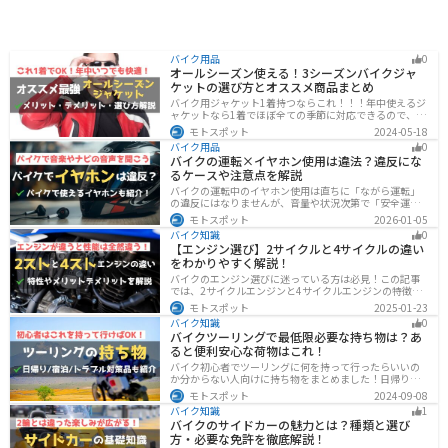
バイク用品
0
オールシーズン使える！3シーズンバイクジャ
ケットの選び方とオススメ商品まとめ
バイク用ジャケット1着持つならこれ！！！年中使えるジ
ャケットなら1着でほぼ全ての季節に対応できるので、出
費も抑えられます。真夏や真冬など極端な季節に乗る場
モトスポット
2024-05-18
合は専用ジャケットがあるとより快適になるのでツーリ
バイク用品
0
ングスタイルに合わせて検討してください。
バイクの運転×イヤホン使用は違法？違反にな
るケースや注意点を解説
バイクの運転中のイヤホン使用は直ちに「ながら運転」
の違反にはなりませんが、音量や状況次第で「安全運転
義務違反」や各都道府県の「道路交通法施行細則」に抵
モトスポット
2026-01-05
触する恐れがあります。周囲の音が聞こえる適切な音量
バイク知識
0
を保ち、スマホ操作は厳禁。耳を塞がない骨伝導イヤホ
【エンジン選び】2サイクルと4サイクルの違い
ンや、ヘルメット用スピーカーの活用も安全な音楽体験
をわかりやすく解説！
には有効な選択肢です。
バイクのエンジン選びに迷っている方は必見！この記事
では、2サイクルエンジンと4サイクルエンジンの特徴や
メリット、選び方を解説しています。実は、4サイクルエ
モトスポット
2025-01-23
ンジンは燃費が良く経済的で扱いやすいため、初心者の
バイク知識
0
方にはおすすめです。記事を読めば、最適なエンジン選
バイクツーリングで最低限必要な持ち物は？あ
びのヒントが得られます。
ると便利安心な荷物はこれ！
バイク初心者でツーリングに何を持って行ったらいいの
か分からない人向けに持ち物をまとめました！日帰りや1
泊以上の日数別、トラブル対策やメンテ用品、出先であ
モトスポット
2024-09-08
ると便利なアイテムまで全て解説しています。アレを忘
バイク知識
1
れた！持ってきたけど使わなかったなど出先で困らない
バイクのサイドカーの魅力とは？種類と選び
よう自分に必要な荷物を把握しておきましょう。
方・必要な免許を徹底解説！