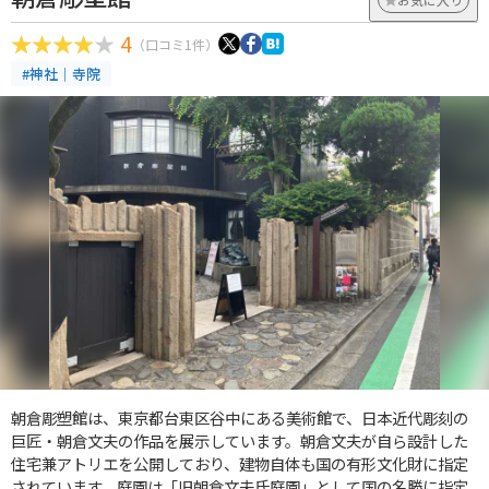
4
（口コミ1件）
#神社｜寺院
朝倉彫塑館は、東京都台東区谷中にある美術館で、日本近代彫刻の
巨匠・朝倉文夫の作品を展示しています。朝倉文夫が自ら設計した
住宅兼アトリエを公開しており、建物自体も国の有形文化財に指定
されています。庭園は「旧朝倉文夫氏庭園」として国の名勝に指定