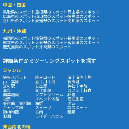
中国・四国
鳥取県のスポット
島根県のスポット
岡山県のスポット
広島県のスポット
山口県のスポット
徳島県のスポット
香川県のスポット
愛媛県のスポット
高知県のスポット
九州・沖縄
福岡県のスポット
佐賀県のスポット
長崎県のスポット
熊本県のスポット
大分県のスポット
宮崎県のスポット
鹿児島県のスポット
沖縄県のスポット
詳細条件からツーリングスポットを探す
ジャンル
絶景スポット
絶景ロード
海｜海岸｜岬
山｜高原
湖｜川｜滝
食事処
道の駅
お土産
神社｜寺院
温泉
文化施設
カフェ｜軽食
商業施設
ソフトクリーム
林道
夜景
イベント体験
宿泊施設
美術館｜資料館
海鮮
ダム
キャンプ場
スイーツ
珍スポット
動植物園
お肉
麺類
お酒
ライダーハウス
東西南北の端