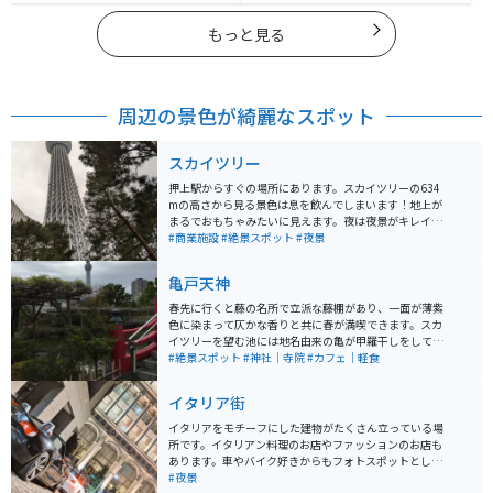
もっと見る
周辺の景色が綺麗なスポット
スカイツリー
押上駅からすぐの場所にあります。スカイツリーの634
mの高さから見る景色は息を飲んでしまいます！地上が
まるでおもちゃみたいに見えます。夜は夜景がキレイに
見えますよ。また、スカイツリーの近くにはソラマチが
#商業施設
#絶景スポット
#夜景
あり、そこも美味しいものや、お子様連れには嬉しいこ
どもの湯という、銭湯をモチーフにしたボールプールが
亀戸天神
あり、お子様は大はしゃぎまちがいなしです。ぜひ1度は
行ってみてほしい場所です
春先に行くと藤の名所で立派な藤棚があり、一面が薄紫
色に染まって仄かな香りと共に春が満喫できます。スカ
イツリーを望む池には地名由来の亀が甲羅干しをしてい
て可愛いです。 直ぐ側には老舗和菓子の船橋屋さんがあ
#絶景スポット
#神社｜寺院
#カフェ｜軽食
り葛餅が有名ですが、こちらの軒先にも藤棚があり雰囲
気を盛り上げてくれます。
イタリア街
イタリアをモチーフにした建物がたくさん立っている場
所です。イタリアン料理のお店やファッションのお店も
あります。車やバイク好きからもフォトスポットとして
人気の場所となっています。オフィスやホテル、住宅も
#夜景