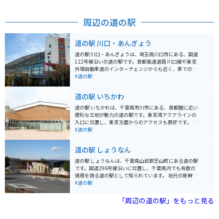
周辺の道の駅
道の駅 川口・あんぎょう
道の駅 川口・あんぎょうは、埼玉県川口市にある、国道
122号線沿いの道の駅です。首都高速道路 川口線や東京
外環自動車道のインターチェンジからも近く、車でのア
クセスが良好です。 地元農産物の直売所では、新鮮な野
#道の駅
菜や果物を購入することができます。特に、川口市の特
産品である「川口鋳物」を使用した鍋やフライパンなど
道の駅 いちかわ
の調理器具も販売しており、お土産に最適です。 また、
食事処では、地元産の食材を使用した料理を楽しむこと
道の駅 いちかわは、千葉県市川市にある、首都圏に近い
ができます。おすすめは、新鮮な野菜をたっぷり使った
便利な立地が魅力の道の駅です。東京湾アクアラインの
「あんぎょううどん」です。 バイクで訪れる場合、道の
入口に位置し、東京方面からのアクセスも良好です。 地
駅に隣接する荒川河川敷には、広々とした無料駐車場が
元の新鮮な農産物が購入できる直売所は、道の駅 いちか
#道の駅
あります。ただし、土日祝日は混雑が予想されるため、
わの目玉の一つです。朝採れの野菜や果物はもちろんの
早めの時間帯に訪れることをおすすめします。周辺に
こと、地元産の海苔や海産物の加工品など、お土産にも
道の駅 しょうなん
は、荒川の土手沿いを走るサイクリングロードもあり、
最適な品々が並びます。 また、レストランでは、地元産
サイクリングを楽しむこともできます。
の食材をふんだんに使った料理を楽しむことができま
道の駅 しょうなんは、千葉県山武郡芝山町にある道の駅
す。東京湾を一望できる展望デッキも併設されており、
です。国道296号線沿いに位置し、千葉県内でも有数の
ドライブの休憩に最適です。 バイクで訪れる場合、道の
規模を誇る道の駅として知られています。 地元の新鮮な
駅 いちかわには、広々とした駐車場が完備されているの
農産物が購入できる農産物直売所や、地元食材を使った
#道の駅
で安心です。ツーリングの途中に立ち寄り、地元のグル
レストランなどが人気です。特に、名産の落花生を使っ
メや景色を楽しむのはいかがでしょうか。 周辺には、江
たピーナッツソフトクリームは、道の駅 しょうなんを訪
「周辺の道の駅」をもっと見る
戸川や国府台など、自然豊かな観光スポットも点在して
れたらぜひ味わいたい一品です。 バイクで訪れる場合、
います。少し足を延ばせば、東京ディズニーリゾートに
道の駅 しょうなんには広々とした駐車場が完備されてい
もアクセス可能です。