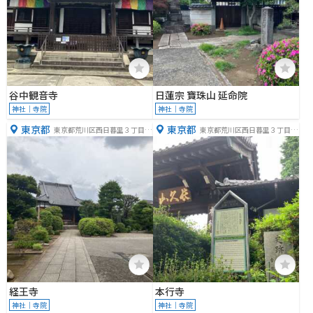
谷中観音寺
日蓮宗 寶珠山 延命院
神社｜寺院
神社｜寺院
東京都
東京都
東京都荒川区西日暮里３丁目２
東京都荒川区西日暮里３丁目１
−６
−３
経王寺
本行寺
神社｜寺院
神社｜寺院