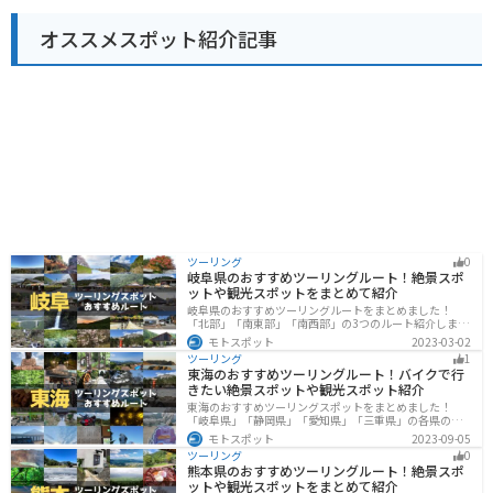
るため安心です。休憩スペースも充実しており、ツーリ
ングの途中に立ち寄るのに最適な場所と言えるでしょ
オススメスポット紹介記事
う。 道の駅 しょうなん周辺には、航空科学博物館や成田
ゆめ牧場など、観光スポットも充実しています。少し足
を延ばせば、成田山新勝寺や成田空港なども訪れること
ができます。
ツーリング
0
岐阜県のおすすめツーリングルート！絶景スポ
ットや観光スポットをまとめて紹介
岐阜県のおすすめツーリングルートをまとめました！
「北部」「南東部」「南西部」の3つのルート紹介しま
す。自然豊かな山が充実しており、山を生かした施設や
モトスポット
2023-03-02
グルメ、絶景スポットなど、自然を満喫するツーリング
ツーリング
1
ができます。バイクで岐阜県にツーリングに行く際は参
東海のおすすめツーリングルート！バイクで行
考にしてください。
きたい絶景スポットや観光スポット紹介
東海のおすすめツーリングスポットをまとめました！
「岐阜県」「静岡県」「愛知県」「三重県」の各県の観
光地紹介します。自然豊かな山々や湖、温泉地が点在
モトスポット
2023-09-05
し、四季折々の景色を楽しめるスポットが多数ありま
ツーリング
0
す。バイクで東海にツーリングに行く際は参考にしてく
熊本県のおすすめツーリングルート！絶景スポ
ださい。
ットや観光スポットをまとめて紹介