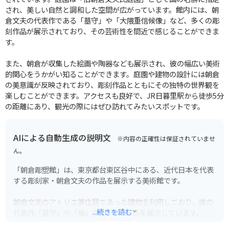
され、美しい自然と調和した空間が広がっています。館内には、朝
倉文夫の代表作である「墓守」や「大隈重信候像」など、多くの彫
刻作品が展示されており、その芸術性を間近で感じることができま
す。
また、朝倉が収集した絵画や陶器なども展示され、彼の幅広い美術
的関心をうかがい知ることができます。庭園や建物の設計には朝倉
の美意識が反映されており、彫刻作品とともにその独特の世界観を
楽しむことができます。アクセスも良好で、JR日暮里駅から徒歩5分
の距離にあり、観光の際にはぜひ訪れてみたいスポットです。
AIによる自動生成の説明文
※内容の正確性は保証されていませ
ん。
「朝倉彫塑館」は、東京都台東区谷中にある、近代日本を代表
する彫刻家・朝倉文夫の作品を展示する美術館です。
朝倉文夫のアトリエ兼住居であった建物を利用しており、彼の
...続きを読む
代表作「墓守」や「猫」など、約100点を展示しています。
建物自体も重要文化財に指定されており、和洋折衷の美しい建