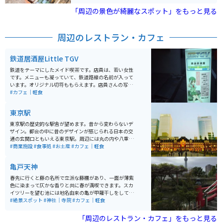
ある為、夜間のエンジン音などには注意するようにしま
しょう。
「周辺の景色が綺麗なスポット」をもっと見る
周辺のレストラン・カフェ
鉄道居酒屋Little TGV
鉄道をテーマにしたメイド喫茶です。店員は、若い女性
です。メニューも凝っていて、鉄道路線の名前が入って
います。オリジナル切符ももらえます。店員さんの写真
撮影禁止でしたが、店内の風景は撮影可能です。店内に
#カフェ｜軽食
は、鉄道模型・グッズも展示してあります。イベントも
行われます。
東京駅
東京駅の歴史的な駅舎が望めます。昔から変わらないデ
ザイン。都会の中に昔のデザインが感じられる日本の交
通の玄関口ともいえる東京駅。周辺には丸の内や八重洲
といったオフィス街が形成されている。近年ではKITTE
#商業施設
#食事処
#お土産
#カフェ｜軽食
やグランスタ東京などの商業施設が登場するなど、ます
ます活気を帯びているエリアとしても注目されている。
亀戸天神
今回は100年以上東京の象徴として存在している。
春先に行くと藤の名所で立派な藤棚があり、一面が薄紫
色に染まって仄かな香りと共に春が満喫できます。スカ
イツリーを望む池には地名由来の亀が甲羅干しをしてい
て可愛いです。 直ぐ側には老舗和菓子の船橋屋さんがあ
#絶景スポット
#神社｜寺院
#カフェ｜軽食
り葛餅が有名ですが、こちらの軒先にも藤棚があり雰囲
気を盛り上げてくれます。
「周辺のレストラン・カフェ」をもっと見る