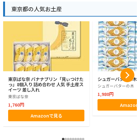
東京都の人気お土産
東京ばな奈 バナナプリン「見ぃつけた
シュガーバターの木 1
っ」8個入り 詰め合わせ 人気 手土産ス
シュガーバターの木
イーツ 差し入れ
1,980円
東京ばな奈
1,760円
Amazo
Amazonで見る