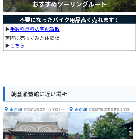
おすすめツーリングルート
不要になったバイク用品高く売れます！
▶︎
手数料無料の宅配買取
実際に売ってみた体験談
▶︎
こちら
朝倉彫塑館に近い場所
東京都
東京都
東京都台東区谷中５丁目８−２
東京都荒川区西日暮里３丁目１
８
０−１