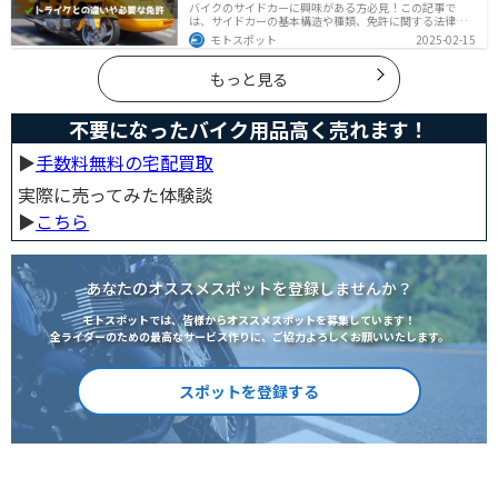
バイクのサイドカーに興味がある方必見！この記事で
は、サイドカーの基本構造や種類、免許に関する法律、
メンテナンス方法を解説しています。実は、サイドカー
モトスポット
2025-02-15
は法律上、二輪車として扱われるため、排気量に応じた
二輪免許が必要です。この記事を読めば、サイドカーの
正しい楽しみ方がわかります。
もっと見る
不要になったバイク用品高く売れます！
▶︎
手数料無料の宅配買取
実際に売ってみた体験談
▶︎
こちら
あなたのオススメスポットを登録しませんか？
モトスポットでは、皆様からオススメスポットを募集しています！
全ライダーのための最高なサービス作りに、ご協力よろしくお願いいたします。
スポットを登録する