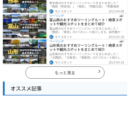
熊本県のおすすめツーリングルートをまとめました！
「西部（市街地）」「南部」「阿蘇北部」「阿蘇南部」
の4つのルート紹介します。阿蘇山や天草諸島をはじめと
モトスポット
2023-04-08
した豊かな自然や、熊本城や水前寺成趣園など歴史ある
ツーリング
1
観光スポットが多数あり、様々な楽しみ方ができます。
富山県のおすすめツーリングルート！絶景スポ
バイクで熊本県にツーリングに行く際は参考にしてくだ
ットや観光スポットをまとめて紹介
さい。
富山県のおすすめツーリングルートをまとめました！
「西部」「東部」の2つのルート紹介します。自然豊かな
山と海、温泉が充実しており、美術館などもあるので、
モトスポット
2023-02-28
自然を満喫するツーリングができます。バイクで富山県
ツーリング
0
にツーリングに行く際は参考にしてください。
山形県のおすすめツーリングルート！絶景スポ
ットや観光スポットをまとめて紹介
山形県のおすすめツーリングルートをまとめました！
「北西部」「北東部」「南東部」の3つのルート紹介しま
す。豊かな自然と歴史的な観光スポット、山と海どちら
モトスポット
2023-04-18
も堪能できるスポットが多数あります。バイクで山形県
にツーリングに行く際は参考にしてください。
もっと見る
オススメ記事