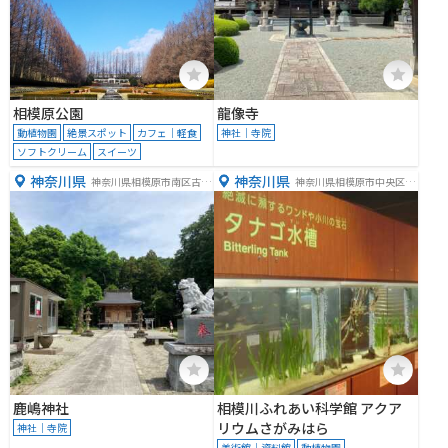
相模原公園
龍像寺
動植物園
絶景スポット
カフェ｜軽食
神社｜寺院
ソフトクリーム
スイーツ
神奈川県
神奈川県
神奈川県相模原市南区古淵
神奈川県相模原市中央区水
１丁目３４−２３
郷田名１丁目５−１
鹿嶋神社
相模川ふれあい科学館 アクア
リウムさがみはら
神社｜寺院
美術館｜資料館
動植物園