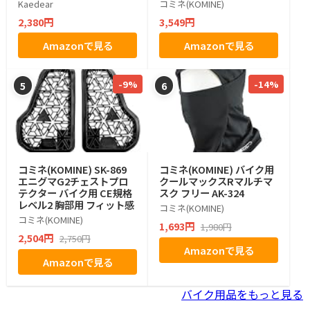
ｍ)
Kaedear
コミネ(KOMINE)
2,380円
3,549円
Amazonで見る
Amazonで見る
-9%
-14%
5
6
コミネ(KOMINE) SK-869
コミネ(KOMINE) バイク用
エニグマG2チェストプロ
クールマックスRマルチマ
テクター バイク用 CE規格
スク フリー AK-324
レベル2 胸部用 フィット感
コミネ(KOMINE)
コミネ(KOMINE)
1,693円
1,980円
2,504円
2,750円
Amazonで見る
Amazonで見る
バイク用品をもっと見る