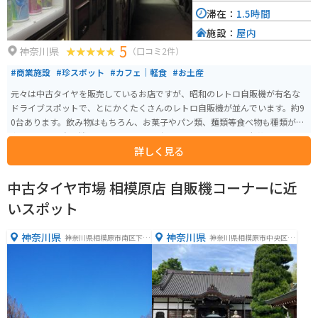
滞在：
1.5時間
施設：
屋内
5
神奈川県
（口コミ2件）
#商業施設
#珍スポット
#カフェ｜軽食
#お土産
元々は中古タイヤを販売しているお店ですが、昭和のレトロ自販機が有名な
ドライブスポットで、とにかくたくさんのレトロ自販機が並んでいます。約9
0台あります。飲み物はもちろん、お菓子やパン類、麺類等食べ物も種類が豊
富です。また自販機コーナーなので24時間365日空いており、老若男女問わず
詳しく見る
様々な年代の人達が楽しんでいます。
中古タイヤ市場 相模原店 自販機コーナーに近
いスポット
神奈川県
神奈川県
神奈川県相模原市南区下溝
神奈川県相模原市中央区東
３２７７
淵野辺３丁目２５−２５−１