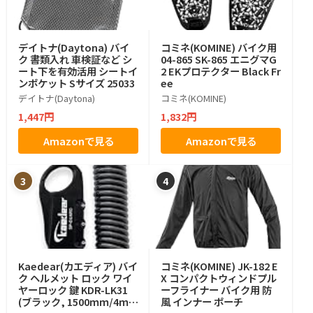
デイトナ(Daytona) バイ
コミネ(KOMINE) バイク用
ク 書類入れ 車検証など シ
04-865 SK-865 エニグマG
ート下を有効活用 シートイ
2 EKプロテクター Black Fr
ンポケット Sサイズ 25033
ee
デイトナ(Daytona)
コミネ(KOMINE)
1,447円
1,832円
Amazonで見る
Amazonで見る
3
4
Kaedear(カエディア) バイ
コミネ(KOMINE) JK-182 E
ク ヘルメット ロック ワイ
X コンパクトウィンドプル
ヤーロック 鍵 KDR-LK31
ーフライナー バイク用 防
(ブラック, 1500ｍｍ/4ｍ
風 インナー ポーチ