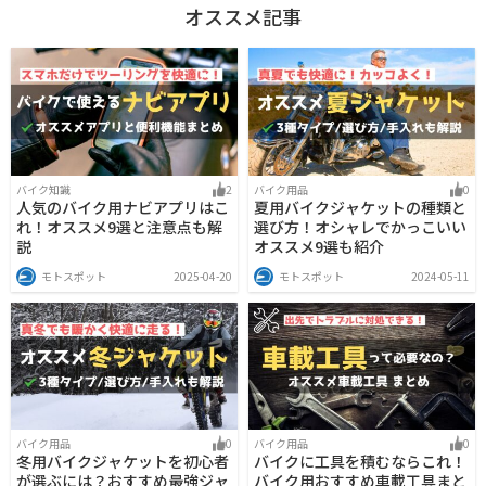
オススメ記事
バイク知識
2
バイク用品
0
人気のバイク用ナビアプリはこ
夏用バイクジャケットの種類と
れ！オススメ9選と注意点も解
選び方！オシャレでかっこいい
説
オススメ9選も紹介
モトスポット
2025-04-20
モトスポット
2024-05-11
バイク用品
0
バイク用品
0
冬用バイクジャケットを初心者
バイクに工具を積むならこれ！
が選ぶには？おすすめ最強ジャ
バイク用おすすめ車載工具まと