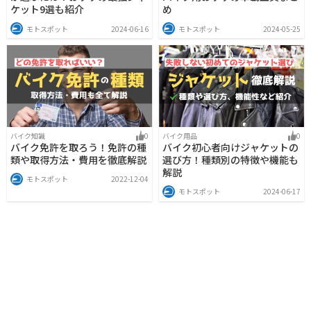
ケット9選も紹介
め
モトスポット
2024-06-16
モトスポット
2024-05-25
バイク知識
0
バイク用品
0
バイク免許を取ろう！免許の種
バイク初心者向けジャケットの
類や取得方法・費用を徹底解説
選び方！種類別の特徴や機能も
解説
モトスポット
2022-12-04
モトスポット
2024-06-17