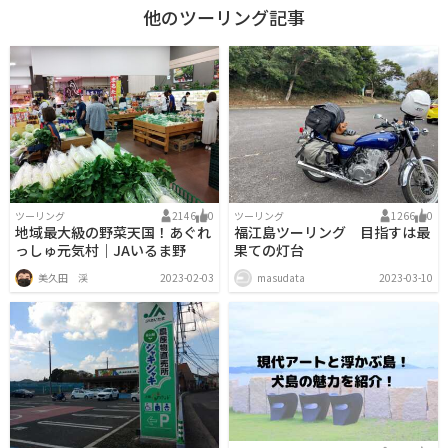
他のツーリング記事
ツーリング
2146
0
ツーリング
1266
0
地域最大級の野菜天国！あぐれ
福江島ツーリング 目指すは最
っしゅ元気村｜JAいるま野
果ての灯台
美久田 渓
2023-02-03
masudata
2023-03-10