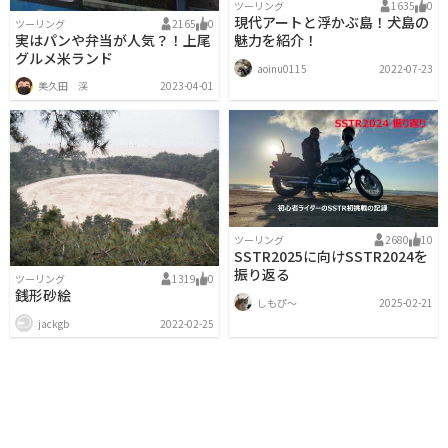
ツーリング
1635
0
現代アートと浮かぶ島！犬島の
ツーリング
2165
0
実はパンや弁当が人気？！上尾
魅力を紹介！
グルメ米ランド
aoinu0115
2022-07-23
美久田 渓
2023-04-01
ツーリング
2680
10
SSTR2025に向けSSTR2024を
振り返る
ツーリング
1319
0
銭形砂絵
しもぴ〜
2025-02-21
jackgb
2022-02-25