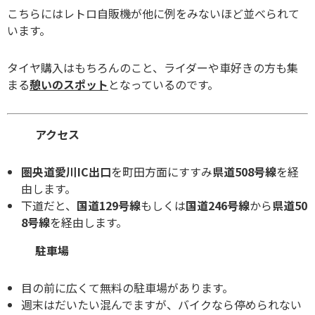
こちらにはレトロ自販機が他に例をみないほど並べられて
います。
タイヤ購入はもちろんのこと、ライダーや車好きの方も集
まる
憩いのスポット
となっているのです。
アクセス
圏央道愛川IC出口
を町田方面にすすみ
県道508号線
を経
由します。
下道だと、
国道129号線
もしくは
国道246号線
から
県道50
8号線
を経由します。
駐車場
目の前に広くて無料の駐車場があります。
週末はだいたい混んでますが、バイクなら停められない