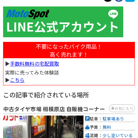
不要になったバイク用品！
高く売れます！
▶︎
手数料無料の宅配買取
実際に売ってみた体験談
▶︎
こちら
この記事で紹介されている場所
中古タイヤ市場 相模原店 自販機コーナー
お気に入り
駐車：
駐車場あり
予算：
無料
混雑：
少し空いている