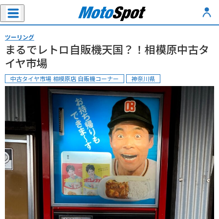
ツーリング
まるでレトロ自販機天国？！相模原中古タ
イヤ市場
中古タイヤ市場 相模原店 自販機コーナー
神奈川県