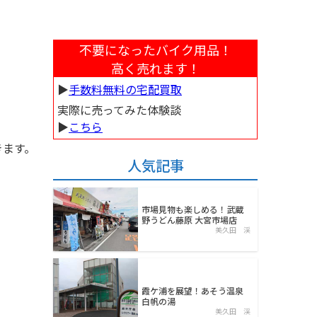
不要になったバイク用品！
高く売れます！
▶︎
手数料無料の宅配買取
実際に売ってみた体験談
▶︎
こちら
きます。
人気記事
市場見物も楽しめる！武蔵
野うどん藤原 大宮市場店
美久田 渓
霞ケ浦を展望！あそう温泉
白帆の湯
美久田 渓