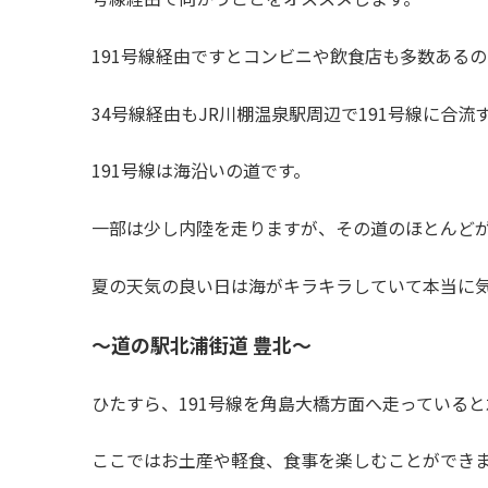
191号線経由ですとコンビニや飲食店も多数ある
34号線経由もJR川棚温泉駅周辺で191号線に合
191号線は海沿いの道です。
一部は少し内陸を走りますが、その道のほとんど
夏の天気の良い日は海がキラキラしていて本当に
～道の駅北浦街道 豊北～
ひたすら、191号線を角島大橋方面へ走っている
ここではお土産や軽食、食事を楽しむことができ