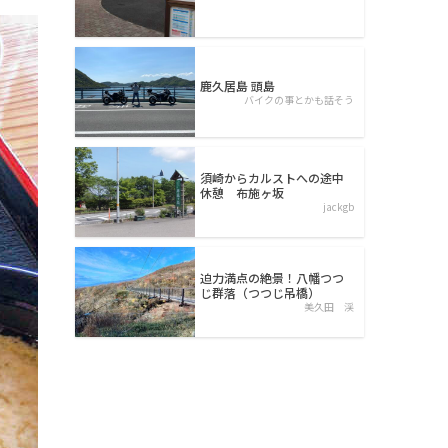
鹿久居島 頭島
バイクの事とかも話そう
須崎からカルストへの途中
休憩 布施ヶ坂
jackgb
迫力満点の絶景！八幡つつ
じ群落（つつじ吊橋）
美久田 渓