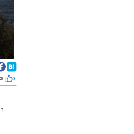
88
0
？