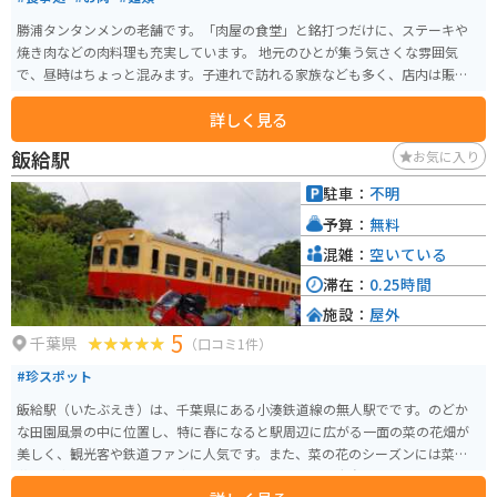
勝浦タンタンメンの老舗です。「肉屋の食堂」と銘打つだけに、ステーキや
焼き肉などの肉料理も充実しています。 地元のひとが集う気さくな雰囲気
で、昼時はちょっと混みます。子連れで訪れる家族なども多く、店内は賑や
かです。
詳しく見る
飯給駅
お気に入り
駐車：
不明
予算：
無料
混雑：
空いている
滞在：
0.25時間
施設：
屋外
5
千葉県
（口コミ1件）
#珍スポット
飯給駅（いたぶえき）は、千葉県にある小湊鉄道線の無人駅でです。のどか
な田園風景の中に位置し、特に春になると駅周辺に広がる一面の菜の花畑が
美しく、観光客や鉄道ファンに人気です。また、菜の花のシーズンには菜の
花と列車のコントラストを楽しむことができます。駅舎自体は非常にシンプ