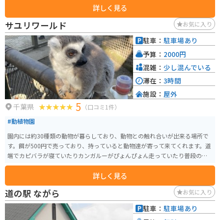
詳しく見る
車が10台分のスペースがあります。隣にファミリーマートがあるので、ラン
チ休憩ついでに買い物もしたい時など便利です。
サユリワールド
お気に入り
駐車：
駐車場あり
予算：
2000円
混雑：
少し混んでいる
滞在：
3時間
施設：
屋外
5
千葉県
（口コミ1件）
#動植物園
園内には約30種類の動物が暮らしており、動物との触れ合いが出来る場所で
す。餌が500円で売っており、持っていると動物達が寄って来てくれます。道
端でカピバラが寝ていたりカンガルーがぴょんぴょん走っていたり普段の日
常では味わえない空間になっています。
詳しく見る
道の駅 ながら
お気に入り
駐車：
駐車場あり