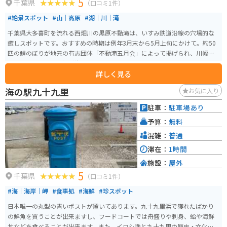
5
千葉県
（口コミ1件）
#絶景スポット
#山｜高原
#湖｜川｜滝
千葉県大多喜町を流れる西畑川の黒原不動滝は、いすみ鉄道沿線の穴場的な
癒しスポットです。おすすめの時期は例年3月末から5月上旬にかけて。約50
匹の鯉のぼりが地元の有志団体「不動滝五月会」によって掲げられ、川幅い
っぱいにカラフルな鯉が泳ぎます。
詳しく見る
海の駅九十九里
お気に入り
駐車：
駐車場あり
予算：
無料
混雑：
普通
滞在：
1時間
施設：
屋外
5
千葉県
（口コミ1件）
#海｜海岸｜岬
#食事処
#海鮮
#珍スポット
日本唯一の丸型の青いポストが置いてあります。九十九里浜で獲れたばかり
の鮮魚を買うことが出来ますし、フードコートでは舟盛りや刺身、蛤や海鮮
丼などを食べることが出来ます。また、イワシ漁と九十九里の歴史・文化を