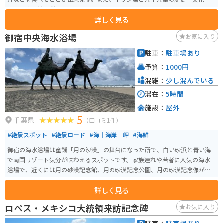
学べる資料館も併設されております。
詳しく見る
御宿中央海水浴場
お気に入り
駐車：
駐車場あり
予算：
1000円
混雑：
少し混んでいる
滞在：
5時間
施設：
屋外
5
千葉県
（口コミ1件）
#絶景スポット
#絶景ロード
#海｜海岸｜岬
#海鮮
御宿の海水浴場は童謡「月の沙漠」の舞台になった所で、白い砂浜と青い海
で南国リゾート気分が味わえるスポットです。家族連れや若者に人気の海水
浴場で、近くには月の砂漠記念館、月の砂漠記念公園、月の砂漠記念像があ
りフォトスポットがたくさんあるので、写真を撮りたい人にもオススメで
詳しく見る
す。
ロペス・メキシコ大統領来訪記念碑
お気に入り