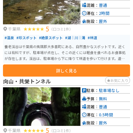
混雑：
普通
滞在：
2時間
施設：
屋外
5
千葉県
（口コミ1件）
#温泉
#珍スポット
#絶景スポット
#湖｜川｜滝
#林道
養老渓谷は千葉県の夷隅郡大多喜町にある、自然豊かなスポットです。近く
には有料ですが、駐車場が点在し、そこの近くには軽食を食べれるお食事処
が存在します。渓谷は、駐車場から下に降りて林道を歩いて行けます。道は滑
りやすいので、気をつけてください。
詳しく見る
向山・共栄トンネル
お気に入り
駐車：
駐車場なし
予算：
無料
混雑：
普通
滞在：
0.5時間
施設：
屋外
5
千葉県
（口コミ1件）