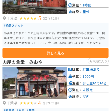
滞在：
1時間
施設：
屋外
5
千葉県
（口コミ1件）
#絶景スポット
小湊鉄道の駅の１つの上総牛久駅です。片田舎の雰囲気のある駅舎です。 開
業は大正時代で、駅本屋は国の登録有形文化財に指定されています。 小湊鉄
道は年々利用者が減少していて、少し寂しい感じがしますが、今もなお現役
路線です。
詳しく見る
肉屋の食堂 みおや
お気に入り
駐車：
駐車場あり
予算：
1000円
混雑：
少し空いている
滞在：
未設定
施設：
屋内
4
千葉県
（口コミ1件）
#食事処
#お肉
#麺類