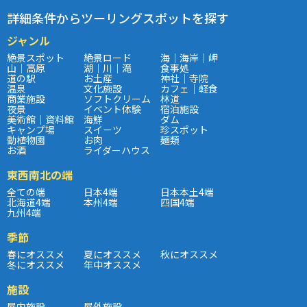
詳細条件からツーリングスポットを探す
ジャンル
絶景スポット
絶景ロード
海｜海岸｜岬
山｜高原
湖｜川｜滝
食事処
道の駅
お土産
神社｜寺院
温泉
文化施設
カフェ｜軽食
商業施設
ソフトクリーム
林道
夜景
イベント体験
宿泊施設
美術館｜資料館
海鮮
ダム
キャンプ場
スイーツ
珍スポット
動植物園
お肉
麺類
お酒
ライダーハウス
東西南北の端
全ての端
日本4端
日本本土4端
北海道4端
本州4端
四国4端
九州4端
季節
春にオススメ
夏にオススメ
秋にオススメ
冬にオススメ
年中オススメ
施設
屋内施設
屋外施設