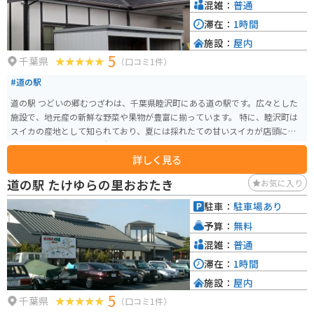
混雑：
普通
滞在：
1時間
施設：
屋内
5
千葉県
（口コミ1件）
#道の駅
道の駅 つどいの郷むつざわは、千葉県睦沢町にある道の駅です。広々とした
施設で、地元産の新鮮な野菜や果物が豊富に揃っています。 特に、睦沢町は
スイカの産地として知られており、夏には採れたての甘いスイカが店頭に並
びます。また、地元産の米粉を使ったパンやスイーツも人気です。 バイクで
詳しく見る
訪れる際には、広々とした駐車場があるので安心です。道の駅周辺には、田
園風景が広がり、のどかなツーリングを楽しむことができます。印旛沼や九
道の駅 たけゆらの里おおたき
お気に入り
十九里浜も比較的近いので、足を延ばしてみるのも良いでしょう。
駐車：
駐車場あり
予算：
無料
混雑：
普通
滞在：
1時間
施設：
屋内
5
千葉県
（口コミ1件）