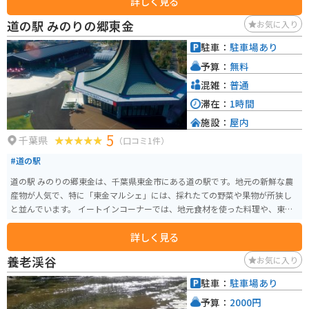
詳しく見る
ルで、趣のある木造の待合室が趣があります。 この駅の一番の特徴は「世界
一大きなトイレ」が設置されていることです。丸太で覆われた中に草原の真
道の駅 みのりの郷東金
お気に入り
ん中にポツンとガラス張りのトイレが設置されています。残念ながら女性専
用のトイレのため、男性は使用することはできません。
駐車：
駐車場あり
予算：
無料
混雑：
普通
滞在：
1時間
施設：
屋内
5
千葉県
（口コミ1件）
#道の駅
道の駅 みのりの郷東金は、千葉県東金市にある道の駅です。地元の新鮮な農
産物が人気で、特に「東金マルシェ」には、採れたての野菜や果物が所狭し
と並んでいます。 イートインコーナーでは、地元食材を使った料理や、東金
市のブランド豚「東金بوسو」を使ったカツカレーなどが楽しめます。 バイク
詳しく見る
で訪れる場合、道の駅には広々とした駐車場が完備されているので安心で
す。周辺には、九十九里浜や東金城跡など、観光スポットも点在しているの
養老渓谷
お気に入り
で、ツーリングの拠点としてもおすすめです。 道の駅 みのりの郷東金で、地
元の美味しいものを堪能したり、周辺の観光を楽しんでみてはいかがでしょ
駐車：
駐車場あり
うか。
予算：
2000円