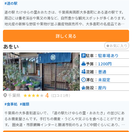
#道の駅
道の駅 たけゆらの里おおたきは、千葉県夷隅郡大多喜町にある道の駅です。
周辺には養老渓谷や粟又の滝など、自然豊かな観光スポットが多くあります。
地元産の新鮮な野菜や果物が並ぶ農産物直売所や、大多喜町の名産品である
筍を使った料理が楽しめる飲食店も人気です。 バイクで訪れる場合、駐車場
詳しく見る
も広く停めやすいので安心です。養老渓谷周辺はワインディングロードも続
くので、ツーリングにも最適なエリアです。 春にはたけのこ、秋には栗な
あをい
お気に入り
ど、四季折々の味覚も楽しむことができます。また、大多喜町は「いすみ鉄
道」も有名なので、合わせて観光するのもおすすめです。
駐車：
駐車場あり
予算：
1200円
混雑：
普通
滞在：
未設定
施設：
屋内
4
千葉県
（口コミ1件）
#食事処
#麺類
千葉県の大多喜街道沿いで、「道の駅たけゆらの里・おおたき」の並びにあ
るお蕎麦屋さんです。手打ちの蕎麦・うどんや天ぷらを食べることができま
す。 圏央道・市原鶴舞インターと勝浦市街のちょうど中間ぐらいにあり、い
ずれからもバイクで20分程度の距離です。 店舗の前が駐車場になっており、