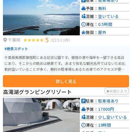
駐車：
駐車場あり
予算：
無料
混雑：
空いている
滞在：
0.5時間
施設：
屋外
5
千葉県
（口コミ1件）
#絶景スポット
千葉県夷隅郡御宿町にある記念公園です。御宿の港や海岸を一望できる高台
にあり、そこからの眺めは絶景です。 あまり有名な観光名所ではないため比
較的空いていることが多く、無料の駐車場もあるため車でのアクセスが便利
となります。ただし、会場の時間が8:00〜17:00と閉まる時間が少し早いため
詳しく見る
注意が必要です。
高滝湖グランピングリゾート
お気に入り
駐車：
駐車場あり
予算：
17000円
混雑：
少し空いている
滞在：
19時間