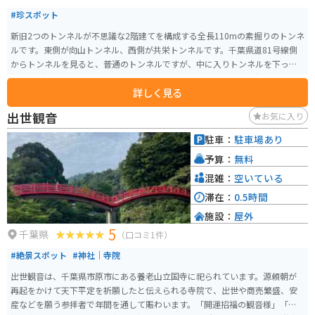
#珍スポット
新旧2つのトンネルが不思議な2階建てを構成する全長110mの素掘りのトンネ
ルです。東側が向山トンネル、西側が共栄トンネルです。千葉県道81号線側
からトンネルを見ると、普通のトンネルですが、中に入りトンネルを下って
いくと2段になっているトンネルが見えます。なかなか珍しい構造をしている
詳しく見る
ので、面白いです。
出世観音
お気に入り
駐車：
駐車場あり
予算：
無料
混雑：
空いている
滞在：
0.5時間
施設：
屋外
5
千葉県
（口コミ1件）
#絶景スポット
#神社｜寺院
出世観音は、千葉県市原市にある養老山立国寺に祀られています。源頼朝が
再起をかけて天下平定を祈願したと伝えられる寺院で、出世や商売繁盛、安
産などを願う参拝者で年間を通して賑わいます。「開運招福の観音様」「祈