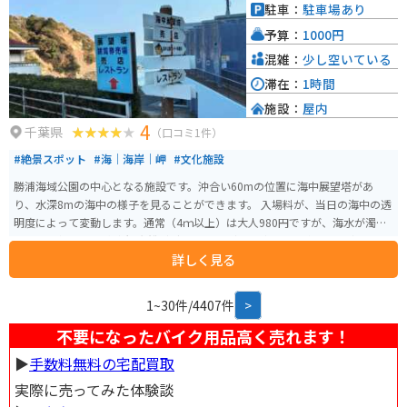
駐車：
駐車場あり
予算：
1000円
混雑：
少し空いている
滞在：
1時間
施設：
屋内
4
千葉県
（口コミ1件）
#絶景スポット
#海｜海岸｜岬
#文化施設
勝浦海域公園の中心となる施設です。沖合い60mの位置に海中展望塔があ
り、水深8mの海中の様子を見ることができます。 入場料が、当日の海中の透
明度によって変動します。通常（4ｍ以上）は大人980円ですが、海水が濁っ
ていると割引に。 水中観光船（グラスボート）などで、魚がほとんどいなか
詳しく見る
った・・ということがしばしばありますが、こちらでは魚が想像以上にたく
さん見られます。 また、展望塔へ向かう途中の回廊からの眺めが、なかなか
の絶景です。
1~30件/4407件
>
不要になったバイク用品高く売れます！
▶︎
手数料無料の宅配買取
実際に売ってみた体験談