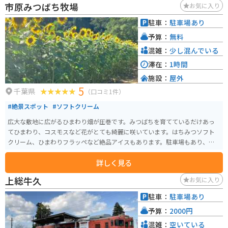
市原みつばち牧場
お気に入り
駐車：
駐車場あり
予算：
無料
混雑：
少し混んでいる
滞在：
1時間
施設：
屋外
5
千葉県
（口コミ1件）
#絶景スポット
#ソフトクリーム
広大な敷地に広がるひまわり畑が圧巻です。みつばちを育てているだけあっ
てひまわり、コスモスなど花がとても綺麗に咲いています。はちみつソフト
クリーム、ひまわりフラッペなど絶品アイスもあります。駐車場もあり、ス
タッフの方々も明るくてオススメです。
詳しく見る
上総牛久
お気に入り
駐車：
駐車場あり
予算：
2000円
混雑：
空いている