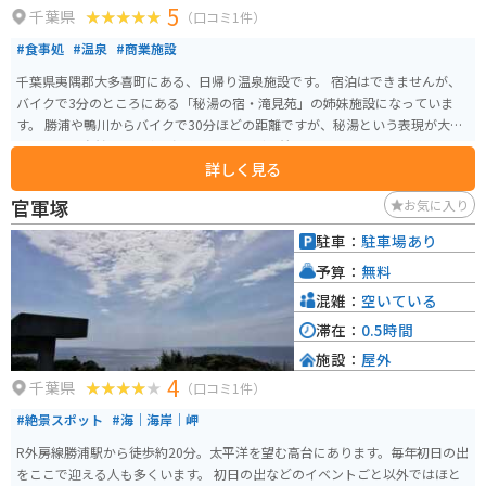
5
千葉県
（口コミ1件）
#食事処
#温泉
#商業施設
千葉県夷隅郡大多喜町にある、日帰り温泉施設です。 宿泊はできませんが、
バイクで3分のところにある「秘湯の宿・滝見苑」の姉妹施設になっていま
す。 勝浦や鴨川からバイクで30分ほどの距離ですが、秘湯という表現が大げ
さではない自然環境の中の温泉です。 たどり着くまでには、ちょっとした山
詳しく見る
道で適度なワインディングを楽しむこともできます。
官軍塚
お気に入り
駐車：
駐車場あり
予算：
無料
混雑：
空いている
滞在：
0.5時間
施設：
屋外
4
千葉県
（口コミ1件）
#絶景スポット
#海｜海岸｜岬
R外房線勝浦駅から徒歩約20分。太平洋を望む高台にあります。毎年初日の出
をここで迎える人も多くいます。 初日の出などのイベントごと以外ではほと