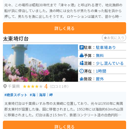
元々、この場所は昭和30年代まで「津々ヶ港」と呼ばれる港で、地元漁師の
船が浜に停泊していました。漁の時には女たちが男たちの乗った船を浜から
押して、男たちを漁に出したそうです。 ロケーションは雄大で、昔から時代
劇をはじめとする映画やCM撮影などでも使われています。清川虹子、谷隼人
詳しく見る
など往年の名俳優たちも、撮影のためにここを訪れたとか。
太東埼灯台
お気に入り
駐車：
駐車場あり
予算：
無料
混雑：
少し混んでいる
滞在：
1時間
施設：
屋外
4
千葉県
（口コミ1件）
#絶景スポット
#海｜海岸｜岬
太東埼灯台は千葉県いすみ市の太東崎に位置しており、元々は1950年に夷隅
郡太東村が設置した後、国に移管されました。1952年には海抜約63mの山頂
に移築されました。灯台は高さ15.9mで、鉄筋コンクリート造の白色円形構
造です。当初は燈台守がいましたが、現在は無人で、光の届く距離は約41km
詳しく見る
です。 1972年には、海蝕と崖崩れのために元の位置から100m後退して再建