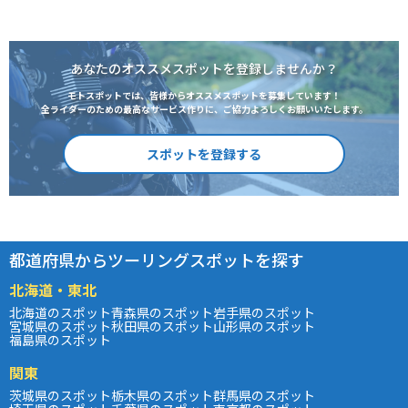
あなたのオススメスポットを登録しませんか？
モトスポットでは、皆様からオススメスポットを募集しています！
全ライダーのための最高なサービス作りに、ご協力よろしくお願いいたします。
スポットを登録する
都道府県からツーリングスポットを探す
北海道・東北
北海道のスポット
青森県のスポット
岩手県のスポット
宮城県のスポット
秋田県のスポット
山形県のスポット
福島県のスポット
関東
茨城県のスポット
栃木県のスポット
群馬県のスポット