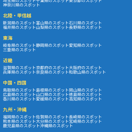
埼玉県のスポット
千葉県のスポット
東京都のスポット
神奈川県のスポット
北陸・甲信越
新潟県のスポット
富山県のスポット
石川県のスポット
福井県のスポット
山梨県のスポット
長野県のスポット
東海
岐阜県のスポット
静岡県のスポット
愛知県のスポット
三重県のスポット
近畿
滋賀県のスポット
京都府のスポット
大阪府のスポット
兵庫県のスポット
奈良県のスポット
和歌山県のスポット
中国・四国
鳥取県のスポット
島根県のスポット
岡山県のスポット
広島県のスポット
山口県のスポット
徳島県のスポット
香川県のスポット
愛媛県のスポット
高知県のスポット
九州・沖縄
福岡県のスポット
佐賀県のスポット
長崎県のスポット
熊本県のスポット
大分県のスポット
宮崎県のスポット
鹿児島県のスポット
沖縄県のスポット