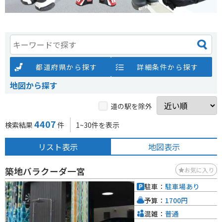
都道府県から探す
詳細条件から探す
地図から探す
道の駅を除外
4407
検索結果
件
1~30件を表示
リスト表示
地図表示
築地バラクーダ一宮
お気に入り
駐車：
駐車場あり
予算：
1700円
混雑：
普通