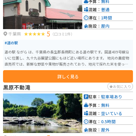
予算：
無料
混雑：
普通
滞在：
1時間
施設：
屋内
5
千葉県
（口コミ1件）
#道の駅
道の駅 ながら は、千葉県の長生郡長柄町にある道の駅です。国道409号線沿
いに位置し、九十九谷展望公園にもほど近い場所にあります。 地元の農産物
直売所では、新鮮な野菜や果物が販売されており、地元で採れた米を使った
おにぎりや弁当も人気です。 レストランでは、地元産の食材を使った料理を
詳しく見る
楽しむことができ、特に、長柄町特産の「ながいきひめ」を使ったスイーツ
はおすすめです。 また、道の駅 ながら からは、九十九谷の絶景を一望するこ
黒原不動滝
お気に入り
とができます。 バイクで訪れる場合、道の駅 ながらは、駐車場も広く、休憩
場所としても最適です。九十九谷展望公園へ行く道は、ワインディングロー
駐車：
駐車場あり
ドが続くので、ツーリングにもおすすめです。 周辺には、ドイツの農村をイ
予算：
無料
メージしたテーマパーク「マザー牧場」や、日帰り温泉施設「龍宮の湯」な
ど、観光スポットも充実しています。
混雑：
空いている
滞在：
0.5時間
施設：
屋外