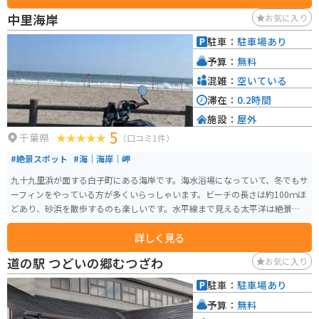
されました。一帯は南房総国定公園に指定されており、灯台からは太平洋、
中里海岸
お気に入り
九十九里、夷隅川河口、和泉浦を一望できます。また、新年の日の出スポッ
トとしても有名で、地元のNPO法人が特産品販売を行っており、毎年5月4日
駐車：
駐車場あり
には「燈台まつり」が開催されています。8月ごろから咲くコスモスが名物で
予算：
無料
す。
混雑：
空いている
滞在：
0.2時間
施設：
屋外
5
千葉県
（口コミ1件）
#絶景スポット
#海｜海岸｜岬
九十九里浜が面する白子町にある海岸です。海水浴場になっていて、冬でもサ
ーフィンをやっている方が多くいらっしゃいます。ビーチの長さは約100ｍほ
どあり、砂浜を散歩するのも楽しいです。水平線まで見える太平洋は絶景で
す。初日の出のスポットとしてもオススメの場所になります。
詳しく見る
道の駅 つどいの郷むつざわ
お気に入り
駐車：
駐車場あり
予算：
無料