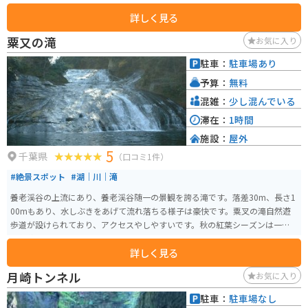
祷の名刹」として、多くの方々に親しまれている場所です。 かなり急な階段
詳しく見る
を上っていかなければならない立地で、分かりづらい場所にありますが、養
老渓谷の美しい自然が待っています。手前に地元民家の人がやっているであ
粟又の滝
お気に入り
ろう無人の駐車場があります。箱の中にお金を入れるシステムです。川の上の
赤い橋を渡った先にあります。道からは見えません。金の仏像があり綺麗で
駐車：
駐車場あり
す。人が少なく厳かな雰囲気です。
予算：
無料
混雑：
少し混んでいる
滞在：
1時間
施設：
屋外
5
千葉県
（口コミ1件）
#絶景スポット
#湖｜川｜滝
養老渓谷の上流にあり、養老渓谷随一の景観を誇る滝です。落差30m、長さ1
00mもあり、水しぶきをあげて流れ落ちる様子は豪快です。粟叉の滝自然遊
歩道が設けられており、アクセスやしやすいです。秋の紅葉シーズンは一件
の価値あり。
詳しく見る
月崎トンネル
お気に入り
駐車：
駐車場なし