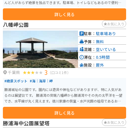
んど人がおらず絶景を独占できます。駐車場、トイレなどもあるので便利で
す。行くまでの道が少し狭くなっているので注意が必要です。 明治2年（186
詳しく見る
9）に熊本藩の兵士たちが北海道の函館の五稜郭へと向かっていた米国の汽船
が、勝浦川津沖で暴風雨により難破し、200人以上が亡くなる悲劇が発生しま
八幡岬公園
お気に入り
した。この兵士たちが乗っていた船は、維新政府によって旧幕府の鎮圧を命
じられていた津軽藩が平定できない状況の中、援軍としての要請を受けた熊
駐車：
駐車場あり
本藩が派遣したものでした。この事故の犠牲者たちを供養するために、地元
予算：
無料
の川津の住民によって「官軍塚」が建立され、その場所には記念碑も設置さ
れています。 現在、官軍塚は美しい太平洋の眺望を持つ展望台となってお
混雑：
空いている
り、河津桜の名所としても知られ、絶景と桜の花を楽しむことができます。
滞在：
0.5時間
この地は悲しい歴史の背景を持ちながらも、自然の美しさとともにその歴史
施設：
屋外
を伝え続けています。
3
千葉県
（口コミ1件）
#絶景スポット
#海｜海岸｜岬
勝浦城址の公園です。園内には遊具や神社などがありますが、特に人気があ
るのは展望台です。 勝浦湾の突端八幡岬から勝浦湾やその先の太平洋を一望
でき、水平線が丸く見えます。徳川家康の側室・水戸光圀の祖母であるお万の
方の像が立っています。
詳しく見る
勝浦海中公園展望塔
お気に入り