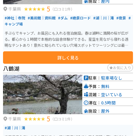
施設：
屋内
5
千葉県
（口コミ1件）
#神社｜寺院
#美術館｜資料館
#ダム
#絶景ロード
#湖｜川｜滝
#夜景
#
キャンプ場
手ぶらでキャンプ、お風呂にも入れる宿泊施設。春は湖畔に満開の桜が広が
る。都心から１時間で本格的な田舎体験ができる。星空を見ながら寝れる透
明なテントあり！意外と知られていない穴場スポットでツーリングには最高
のスポット。
詳しく見る
八鶴湖
お気に入り
駐車：
駐車場なし
予算：
無料
混雑：
空いている
滞在：
0.5時間
施設：
屋外
5
千葉県
（口コミ1件）
#湖｜川｜滝