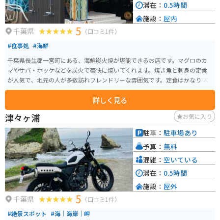
滞在：
0.5時間
施設：
屋内
5
千葉県
（口コミ1件）
#食事処
#海鮮
千葉県長生郡一宮町にある、海鮮炭火焼が堪能できるお店です。マグロのカ
マやサバ・ホッケなどを炭火で豪快に焼いてくれます。焼き魚と刺身の定食
が人気で、地元の人が多数訪れフレンドリーな雰囲気です。定食はかなりの
ボリュームがあるので、お腹を空かせて行ってください。
詳しく見る
津々ヶ浦
お気に入り
駐車：
駐車場あり
予算：
無料
混雑：
空いている
滞在：
0.5時間
施設：
屋外
5
千葉県
（口コミ1件）
#絶景スポット
#海｜海岸｜岬