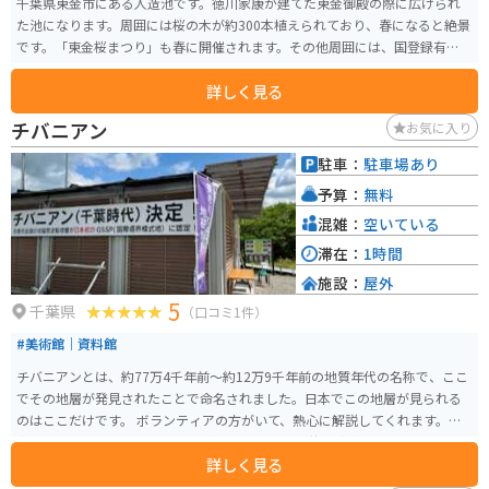
千葉県東金市にある人造池です。徳川家康が建てた東金御殿の際に広げられ
た池になります。周囲には桜の木が約300本植えられており、春になると絶景
です。「東金桜まつり」も春に開催されます。その他周囲には、国登録有形文
化財もあり、歴史的にも楽しいスポットとなっています。
詳しく見る
チバニアン
お気に入り
駐車：
駐車場あり
予算：
無料
混雑：
空いている
滞在：
1時間
施設：
屋外
5
千葉県
（口コミ1件）
#美術館｜資料館
チバニアンとは、約77万4千年前～約12万9千年前の地質年代の名称で、ここ
でその地層が発見されたことで命名されました。日本でこの地層が見られる
のはここだけです。 ボランティアの方がいて、熱心に解説してくれます。駐
車場にはちょっとしたセンターがあり、地層の解説などがされています。今
詳しく見る
年に入り、ゴールデンスパイク(模式地層の印)が打たれました。 世界的に見
ても珍しい地層が見られるスポットなので、オススメです。