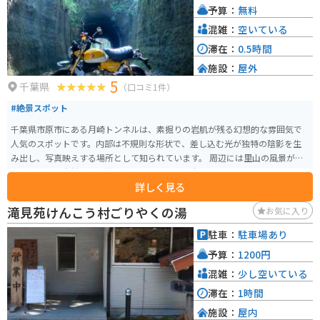
予算：
無料
混雑：
空いている
滞在：
0.5時間
施設：
屋外
5
千葉県
（口コミ1件）
#絶景スポット
千葉県市原市にある月崎トンネルは、素掘りの岩肌が残る幻想的な雰囲気で
人気のスポットです。内部は不規則な形状で、差し込む光が独特の陰影を生
み出し、写真映えする場所として知られています。 周辺には里山の風景が広
がり、静かな自然の中で散策を楽しめるのも魅力です。トンネル付近は足元
詳しく見る
が滑りやすく、雨天時は特に注意が必要なため歩きやすい靴がおすすめで
す。 バイクで訪れる場合、養老渓谷周辺のワインディングを楽しみながらア
滝見苑けんこう村ごりやくの湯
お気に入り
クセスできるルートで、ツーリングの立ち寄りスポットとしても最適です
が、道幅が狭い区間もあるため慎重な走行が求められます。目的地の途中か
駐車：
駐車場あり
ら電波が入らなくなります。また、道が濡れていたりぬかるんでいる箇所が
予算：
1200円
あり、運転に自信がない人は特に注意が必要です。
混雑：
少し空いている
滞在：
1時間
施設：
屋内