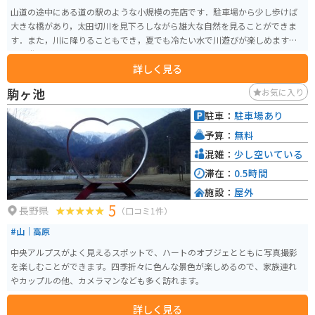
山道の途中にある道の駅のような小規模の売店です．駐車場から少し歩けば
大きな橋があり，太田切川を見下ろしながら雄大な自然を見ることができま
す．また，川に降りることもでき，夏でも冷たい水で川遊びが楽しめます．
川で遊んだ後のすずらんソフトクリームは絶品です．
詳しく見る
駒ヶ池
お気に入り
駐車：
駐車場あり
予算：
無料
混雑：
少し空いている
滞在：
0.5時間
施設：
屋外
5
長野県
（口コミ1件）
#山｜高原
中央アルプスがよく見えるスポットで、ハートのオブジェとともに写真撮影
を楽しむことができます。四季折々に色んな景色が楽しめるので、家族連れ
やカップルの他、カメラマンなども多く訪れます。
詳しく見る