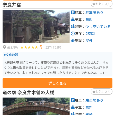
す。名物は、木曽牛や、山菜を使ったそば、五平餅などです。 バイクで訪れ
奈良井宿
お気に入り
る場合、道の駅には広い駐車場が完備されているので安心です。中央自動車
道沿いの道の駅なので、ツーリングの休憩場所としても最適です。 周辺に
駐車：
駐車場あり
は、木曽五木で有名な森林鉄道「赤沢自然休養林」や、温泉施設「阿寺渓谷
予算：
無料
温泉」など、観光スポットも充実しているので、ぜひ立ち寄ってみてくださ
い。
混雑：
少し空いている
滞在：
2時間
施設：
屋外
5
長野県
（口コミ1件）
#文化施設
木曽路の宿場町の一つで、妻籠や馬籠ほど観光客は多くありませんが、ゆっ
くりと町の散策を楽しむことができます。漆器や塗物などを並べるお店を見
て歩いたり、おしゃれなカフェで休憩したりすることもできるため、レトロ
な雰囲気が好きな人にも人気が高まっているようです。
詳しく見る
道の駅 奈良井木曽の大橋
お気に入り
駐車：
駐車場あり
予算：
無料
混雑：
普通