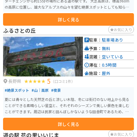
ターチェンジから約15分の場所にある道の駅です。 大芝高原は、標高960m
の高原に位置し、雄大なアルプスの山々を望む絶景スポットとしても知られ
ています。道の駅には、地元の農産物直売所やレストラン、温泉施設などが併
詳しく見る
設されており、ドライブの休憩スポットとして最適です。 周辺には、ハイキ
ングコースやキャンプ場、美術館などもあり、自然と文化を満喫できます。
ふるさとの丘
お気に入り
バイクで訪れる場合、伊那インターチェンジからビーナスラインへのアクセ
スも良く、ツーリングの拠点としてもおすすめです。 地元の名産品として
駐車：
駐車場あり
は、高原野菜や果物、そばなどが有名です。道の駅では、新鮮な農産物を購
予算：
無料
入することができます。また、レストランでは、地元の食材を使った料理を
楽しむことができます。 特に、夏には高原野菜を使った料理がおすすめで
混雑：
空いている
す。
滞在：
0.5時間
施設：
屋外
5
長野県
（口コミ1件）
#絶景スポット
#山｜高原
#夜景
夏には青々とした天然芝の丘と涼しい木陰、冬には街灯のない地上から見る
ことができる素晴らしい星空と、それぞれのシーズンで美しい景色を楽しむ
ことができます。周辺は民家と田んぼしかないような田舎町であるため、混
雑することはほとんどありません。バイクで訪れて、静かな田舎の風景を楽
詳しく見る
しんでみてください。
道の駅 花の里いいじま
お気に入り