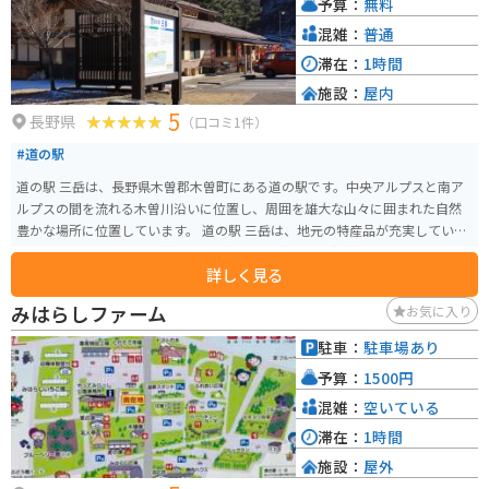
予算：
無料
混雑：
普通
滞在：
1時間
施設：
屋内
5
長野県
（口コミ1件）
#道の駅
道の駅 三岳は、長野県木曽郡木曽町にある道の駅です。中央アルプスと南ア
ルプスの間を流れる木曽川沿いに位置し、周囲を雄大な山々に囲まれた自然
豊かな場所に位置しています。 道の駅 三岳は、地元の特産品が充実している
ことで知られており、木曽ヒノキを使った工芸品や、新鮮な地元産の野菜、
詳しく見る
山菜などが販売されています。また、併設されているレストランでは、地元
の食材を使った料理を楽しむことができます。 バイクで訪れる場合、道の駅
みはらしファーム
お気に入り
三岳は、ツーリングの休憩場所として最適です。駐車場も広く、バイクラッ
クも完備されています。周辺には、開田高原や御嶽山など、ツーリングスポッ
駐車：
駐車場あり
トも点在しており、拠点としても便利です。 木曽地方は、古くから漆器の産
予算：
1500円
地として知られており、道の駅 三岳でも、木曽漆器を購入することができま
す。木曽漆器は、堅牢で美しく、使い込むほどに味わいが増すのが特徴です。
混雑：
空いている
お土産にいかがでしょうか。
滞在：
1時間
施設：
屋外