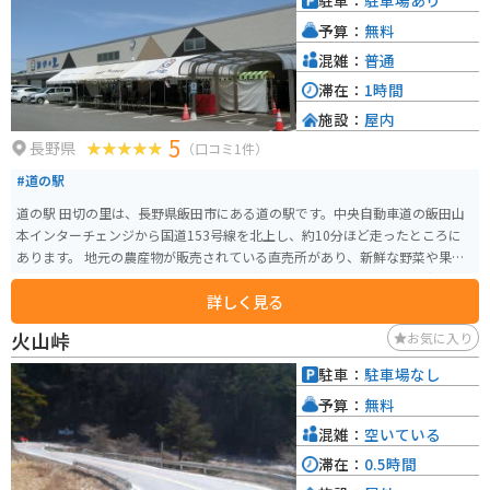
駐車：
駐車場あり
予算：
無料
混雑：
普通
滞在：
1時間
施設：
屋内
5
長野県
（口コミ1件）
#道の駅
道の駅 田切の里は、長野県飯田市にある道の駅です。中央自動車道の飯田山
本インターチェンジから国道153号線を北上し、約10分ほど走ったところに
あります。 地元の農産物が販売されている直売所があり、新鮮な野菜や果物
を購入できます。特におすすめなのは、飯田市の特産品である「市田柿」で
詳しく見る
す。濃厚な甘さと、もっちりとした食感が特徴です。 バイクで訪れる場合、
道の駅には広い駐車場が完備されているので安心です。また、周辺には南ア
火山峠
お気に入り
ルプスの山々が連なり、絶景のツーリングコースとしても人気があります。
道の駅 田切の里を拠点に、自然豊かな景色を楽しみながらバイクで走ってみ
駐車：
駐車場なし
てはいかがでしょうか。 周辺には、りんご並木など、自然を楽しめるスポッ
予算：
無料
トも点在しています。道の駅で休憩した後は、周辺の観光スポットにも足を
運んでみてください。
混雑：
空いている
滞在：
0.5時間