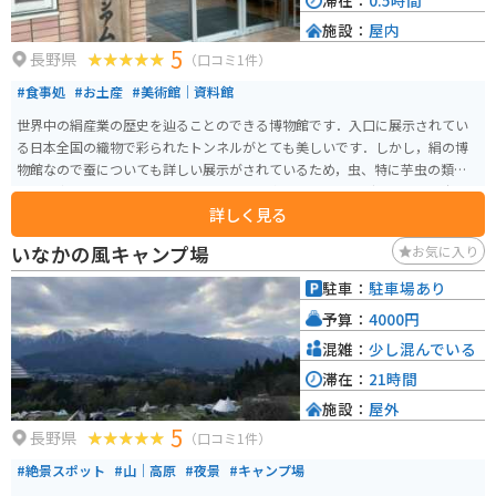
滞在：
0.5時間
施設：
屋内
5
長野県
（口コミ1件）
#食事処
#お土産
#美術館｜資料館
世界中の絹産業の歴史を辿ることのできる博物館です．入口に展示されてい
る日本全国の織物で彩られたトンネルがとても美しいです．しかし，絹の博
物館なので蚕についても詳しい展示がされているため，虫、特に芋虫の類が
苦手な方は厳しいと思います．また，建物内に「バイキングレストラン奈々
詳しく見る
ちゃん」というレストランがあるので，食事を取ることも可能です．
いなかの風キャンプ場
お気に入り
駐車：
駐車場あり
予算：
4000円
混雑：
少し混んでいる
滞在：
21時間
施設：
屋外
5
長野県
（口コミ1件）
#絶景スポット
#山｜高原
#夜景
#キャンプ場