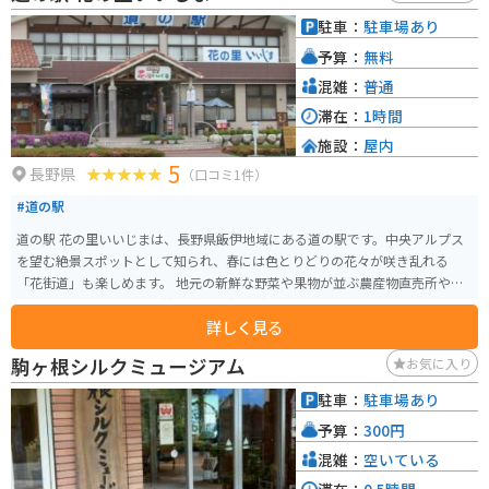
駐車：
駐車場あり
予算：
無料
混雑：
普通
滞在：
1時間
施設：
屋内
5
長野県
（口コミ1件）
#道の駅
道の駅 花の里いいじまは、長野県飯伊地域にある道の駅です。中央アルプス
を望む絶景スポットとして知られ、春には色とりどりの花々が咲き乱れる
「花街道」も楽しめます。 地元の新鮮な野菜や果物が並ぶ農産物直売所や、
手打ちそばやソースカツ丼などのご当地グルメが味わえる飲食店も人気で
詳しく見る
す。特におすすめは、地元産のそば粉を使った「天龍そば」です。 バイクで
訪れる場合、道の駅には広い駐車場が完備されているので安心です。周辺に
駒ヶ根シルクミュージアム
お気に入り
は、中央アルプスを望むワインディングロードなど、ツーリングに最適なル
ートも充実しています。 お土産には、地元産のりんごを使ったジュースやジ
駐車：
駐車場あり
ャム、そばを使ったお菓子などがおすすめです。
予算：
300円
混雑：
空いている