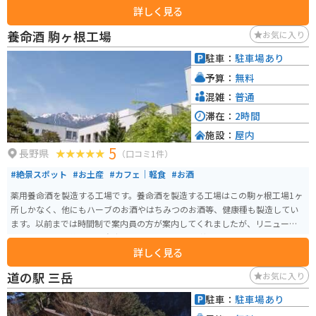
詳しく見る
珍味に出会えるかもしれません．
養命酒 駒ヶ根工場
お気に入り
駐車：
駐車場あり
予算：
無料
混雑：
普通
滞在：
2時間
施設：
屋内
5
長野県
（口コミ1件）
#絶景スポット
#お土産
#カフェ｜軽食
#お酒
薬用養命酒を製造する工場です。養命酒を製造する工場はこの駒ヶ根工場1ヶ
所しかなく、他にもハーブのお酒やはちみつのお酒等、健康種も製造してい
ます。以前までは時間制で案内員の方が案内してくれましたが、リニューア
ルしてからは予約不要・自由見学となりました。 養命酒やハーブのお酒、黒
詳しく見る
酢などの試飲コーナー、お土産を購入できる店にカフェスペースもありま
す。工場からは中央アルプスと南アルプスを見ることもでき、敷地内には健康
道の駅 三岳
お気に入り
の森という広大な散策コースもあり、森林浴をしながら気分転換もできま
す。
駐車：
駐車場あり