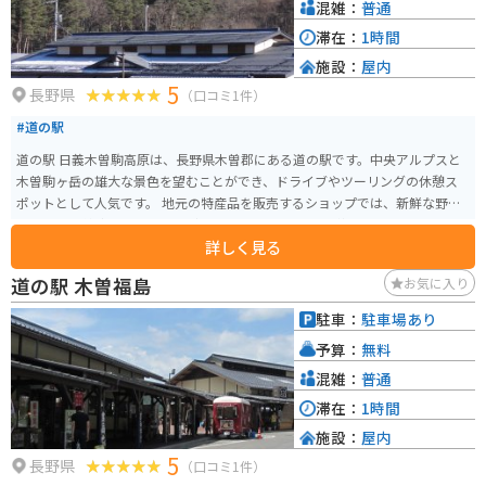
混雑：
普通
滞在：
1時間
施設：
屋内
5
長野県
（口コミ1件）
#道の駅
道の駅 日義木曽駒高原は、長野県木曽郡にある道の駅です。中央アルプスと
木曽駒ヶ岳の雄大な景色を望むことができ、ドライブやツーリングの休憩ス
ポットとして人気です。 地元の特産品を販売するショップでは、新鮮な野菜
や果物、木曽漆器、木工品など、お土産に最適なものが揃っています。レスト
詳しく見る
ランでは、地元産の食材を使った郷土料理や、信州そばなどが味わえます。
バイクで訪れる場合、道の駅には広い駐車場が完備されているので安心で
道の駅 木曽福島
お気に入り
す。また、周辺には、木曽駒ヶ岳ロープウェイや、寝覚の床など、観光スポッ
トも点在しているので、ツーリングの拠点としても最適です。
駐車：
駐車場あり
予算：
無料
混雑：
普通
滞在：
1時間
施設：
屋内
5
長野県
（口コミ1件）