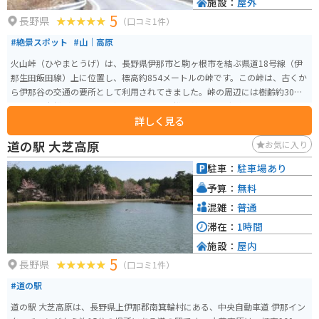
施設：
屋外
5
長野県
（口コミ1件）
#絶景スポット
#山｜高原
火山峠（ひやまとうげ）は、長野県伊那市と駒ヶ根市を結ぶ県道18号線（伊
那生田飯田線）上に位置し、標高約854メートルの峠です。この峠は、古くか
ら伊那谷の交通の要所として利用されてきました。峠の周辺には樹齢約300年
とされる老松があり、その根元には俳人・松尾芭蕉の句碑が建てられていま
詳しく見る
す。この句碑は明治時代初期に建立され、歴史的な趣を感じさせます。 程よ
いコーナーと直線がつづき、バイクやスポーツカーで走るのに最高の道です。
道の駅 大芝高原
お気に入り
秋は広葉樹の紅葉が綺麗です。オープンカーでの走行はとても気持ちの良い
道です。峠からは南アルプスの美しい景観を望むことができ、四季折々の自然
駐車：
駐車場あり
を満喫できるスポットとして親しまれています。
予算：
無料
混雑：
普通
滞在：
1時間
施設：
屋内
5
長野県
（口コミ1件）
#道の駅
道の駅 大芝高原は、長野県上伊那郡南箕輪村にある、中央自動車道 伊那イン