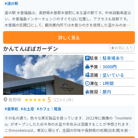
#道の駅
道の駅 木曽福島は、長野県木曽郡木曽町にある道の駅です。中央自動車道沿
い、木曽福島インターチェンジのすぐそばに位置し、アクセスも抜群です。
木曽路の玄関口として、観光案内所では木曽ひのきを使用した温かみのある
空間で、観光パンフレットや地域情報を入手できます。地元の特産品を販売
詳しく見る
するショップでは、木曽漆器や木工品、そば、五平餅など、旅の思い出やお
土産に最適な品々が揃っています。 バイクで訪れる場合、道の駅には広い駐
かんてんぱぱガーデン
お気に入り
車場が完備されているので安心です。ツーリングの休憩地点として利用する
のも良いでしょう。木曽路は、雄大な山々に囲まれた風光明媚なルートです。
駐車：
駐車場あり
道の駅 木曽福島を拠点に、自然を感じながらのツーリングを楽しんでみては
予算：
3000円
いかがでしょうか。 また、周辺には、国の重要文化財に指定されている旧家
で、当時の暮らしを垣間見ることができる「福島宿 木曽路の宿場町」や、鮮
混雑：
空いている
やかな紅葉が美しい「寝覚ノ床」など、見どころもたくさんあります。
滞在：
1時間
施設：
屋内
5
長野県
（口コミ1件）
#食事処
#お土産
#カフェ｜軽食
その名の通り，色々な寒天製品を扱っています．2022年に画像の「monterin
a」がオープンしたため今年のお盆や冬休みは混雑することが予想されます．
このmonterinaは，寒天に限らず，全国の珍味や長野県の地酒(日本酒)を揃え
ており，どんな世代の方にも楽しんでいただけると思います．地方の意外な