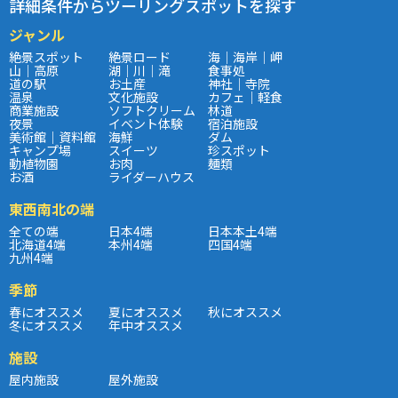
詳細条件からツーリングスポットを探す
ジャンル
絶景スポット
絶景ロード
海｜海岸｜岬
山｜高原
湖｜川｜滝
食事処
道の駅
お土産
神社｜寺院
温泉
文化施設
カフェ｜軽食
商業施設
ソフトクリーム
林道
夜景
イベント体験
宿泊施設
美術館｜資料館
海鮮
ダム
キャンプ場
スイーツ
珍スポット
動植物園
お肉
麺類
お酒
ライダーハウス
東西南北の端
全ての端
日本4端
日本本土4端
北海道4端
本州4端
四国4端
九州4端
季節
春にオススメ
夏にオススメ
秋にオススメ
冬にオススメ
年中オススメ
施設
屋内施設
屋外施設