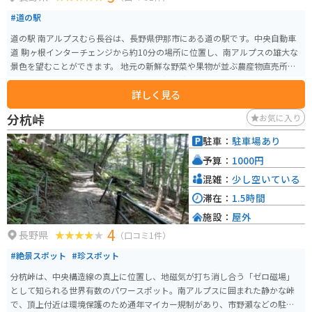
#道の駅
道の駅 南アルプスむら長谷は、長野県伊那市にある道の駅です。中央自動車
道 駒ヶ根インターチェンジから約10分の場所に位置し、南アルプスの雄大な
景色を望むことができます。 地元の新鮮な野菜や果物が並ぶ農産物直売所
や、手打ちそばやソースカツ丼などのご当地グルメが味わえるレストランが
詳しく見る
人気です。 また、日帰り温泉施設「こまくさの湯」も併設されており、旅の
疲れを癒すことができます。アルカリ性単純温泉で、神経痛や筋肉痛などに
分杭峠
お気に入り
効果があると言われています。 バイクで訪れる場合、道の駅には広々とした
駐車場が完備されているので安心です。ツーリングの休憩場所としても最適
駐車：
駐車場あり
です。 周辺には、南アルプスの登山基地として知られるしらび平や、国の重
予算：
1000円
要文化財に指定されている高遠城址公園など、観光スポットも充実していま
す。道の駅 南アルプスむら長谷を拠点に、長野県の自然と歴史を満喫してみ
混雑：
少し空いている
てはいかがでしょうか。
滞在：
1.5時間
施設：
屋外
4
長野県
（口コミ1件）
#絶景スポット
#珍スポット
分杭峠は、中央構造線の真上に位置し、地磁気が打ち消し合う「ゼロ磁場」
として知られる世界有数のパワースポット。南アルプスに囲まれた静かな峠
で、頂上付近は環境保護のため通年マイカー規制があり、市野瀬などの駐車