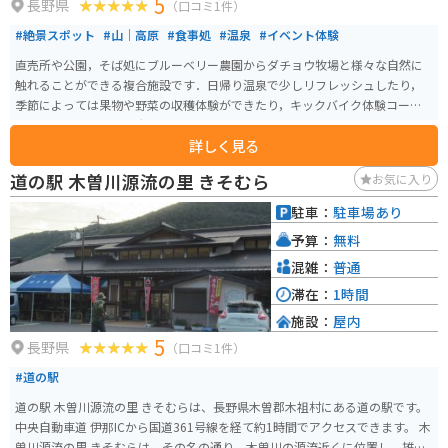
5
長野県
（口コミ1件）
#絶景スポット
#山｜高原
#食事処
#温泉
#イベント体験
直売所や公園，そば処にブルーベリー農園からダチョウ牧場と様々な自然に
触れることができる複合施設です．日帰り温泉で少しリフレッシュしたり，
季節によっては果物や野菜の収穫体験ができたり，キックバイク体験コース
などで子供連れでも田舎体験を満喫できます．
詳しく見る
道の駅 木曽川源流の里 きそむら
お気に入り
駐車：
駐車場あり
予算：
無料
混雑：
普通
滞在：
1時間
施設：
屋内
5
長野県
（口コミ1件）
#道の駅
道の駅 木曽川源流の里 きそむらは、長野県木曽郡木祖村にある道の駅です。
中央自動車道 伊那ICから国道361号線を経て約1時間でアクセスできます。 木
曽川源流の里 きそむらは、その名の通り、木曽川の源流近くに位置し、雄大