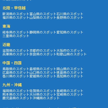
北陸・甲信越
新潟県のスポット
富山県のスポット
石川県のスポット
福井県のスポット
山梨県のスポット
長野県のスポット
東海
岐阜県のスポット
静岡県のスポット
愛知県のスポット
三重県のスポット
近畿
滋賀県のスポット
京都府のスポット
大阪府のスポット
兵庫県のスポット
奈良県のスポット
和歌山県のスポット
中国・四国
鳥取県のスポット
島根県のスポット
岡山県のスポット
広島県のスポット
山口県のスポット
徳島県のスポット
香川県のスポット
愛媛県のスポット
高知県のスポット
九州・沖縄
福岡県のスポット
佐賀県のスポット
長崎県のスポット
熊本県のスポット
大分県のスポット
宮崎県のスポット
鹿児島県のスポット
沖縄県のスポット