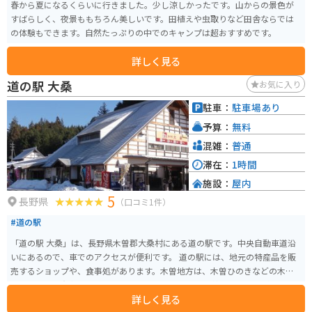
春から夏になるくらいに行きました。少し涼しかったです。山からの景色が
すばらしく、夜景ももちろん美しいです。田植えや虫取りなど田舎ならでは
の体験もできます。自然たっぷりの中でのキャンプは超おすすめです。
詳しく見る
道の駅 大桑
お気に入り
駐車：
駐車場あり
予算：
無料
混雑：
普通
滞在：
1時間
施設：
屋内
5
長野県
（口コミ1件）
#道の駅
「道の駅 大桑」は、長野県木曽郡大桑村にある道の駅です。中央自動車道沿
いにあるので、車でのアクセスが便利です。 道の駅には、地元の特産品を販
売するショップや、食事処があります。木曽地方は、木曽ひのきなどの木材
の産地として有名で、道の駅でも、それらを使った工芸品やお土産が販売さ
詳しく見る
れています。 食事処では、地元産の食材を使った料理を楽しむことができま