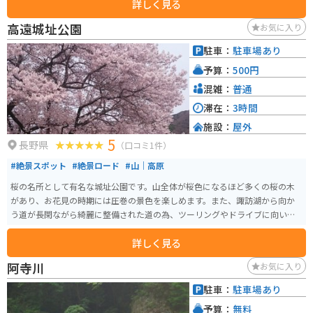
詳しく見る
あります。トイレと食事は渓谷の宿いちかわでも可能。清水と山菜を使用し
たそばが美味しいです。 駐車場に車もしくはバイクを駐め、つり橋からは徒
高遠城址公園
お気に入り
歩での移動となります。恋路のつり橋から最も水の色が濃く美しい黒渕まで
は、10分あればゆっくり歩いて写真を撮っても足ります。夏に訪れる人が多
駐車：
駐車場あり
いですが、春の若葉、秋の紅葉、冬の雪に色づく渓谷も魅力的です。
予算：
500円
混雑：
普通
滞在：
3時間
施設：
屋外
5
長野県
（口コミ1件）
#絶景スポット
#絶景ロード
#山｜高原
桜の名所として有名な城址公園です。山全体が桜色になるほど多くの桜の木
があり、お花見の時期には圧巻の景色を楽しめます。また、諏訪湖から向か
う道が長閑ながら綺麗に整備された道の為、ツーリングやドライブに向いて
います。
詳しく見る
阿寺川
お気に入り
駐車：
駐車場あり
予算：
無料