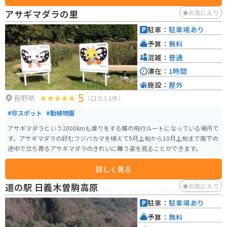
アサギマダラの里
お気に入り
駐車：
駐車場あり
予算：
無料
混雑：
普通
滞在：
1時間
施設：
屋外
5
長野県
（口コミ1件）
#珍スポット
#動植物園
アサギマダラという2000kmも渡りをする蝶の飛行ルートになっている場所で
す。アサギマダラの好むフジバカマを植えて9月上旬から10月上旬まで南下の
途中で立ち寄るアサギマダラのきれいに舞う姿を見ることができます。
詳しく見る
道の駅 日義木曽駒高原
お気に入り
駐車：
駐車場あり
予算：
無料