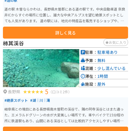
#道の駅
道の駅 木曽ならかわは、長野県木曽郡にある道の駅です。中央自動車道 奈良
井ICからすぐの場所に位置し、雄大な中央アルプスを望む絶景スポットとし
ても人気があります。 道の駅には、地元の特産品を販売するショップや、木
曽の郷土料理が味わえるレストランがあります。木曽漆器や木工品など、お土
詳しく見る
産探しにも最適です。また、観光案内所では、周辺の観光スポットやハイキ
ングコースなどの情報を 얻ることもできます。 バイクで訪れる場合、道の駅
柿其渓谷
お気に入り
には広い駐車場が完備されているので安心です。ツーリングの休憩場所とし
て立ち寄るのも良いでしょう。周辺には、美しい山岳道路や峠道が多く、バ
駐車：
駐車場あり
イクツーリングにもおすすめのエリアです。 木曽ならかわ周辺には、奈良井
予算：
無料
宿や妻籠宿といった歴史的な宿場町があります。江戸時代の面影を残す街並
みを散策したり、古い町家を改装したカフェで休憩したりするのも良いでし
混雑：
少し混んでいる
ょう。また、温泉地としても知られており、日帰り温泉施設も充実していま
滞在：
1時間
す。
施設：
屋外
5
長野県
（口コミ2件）
#絶景スポット
#湖｜川｜滝
岐阜県との境目にある長野県南木曽町の渓谷で、隣の阿寺渓谷とはまた違っ
た、エメラルドグリーンの水が大変美しい場所です。車やバイクで15分程の
所に鉄道駅もあり、山間にある渓谷としては比較的アクセスしやすい場所に
あります。 駐車場は渓谷の入り口である恋路のつり橋周辺に2ヶ所、トイレも