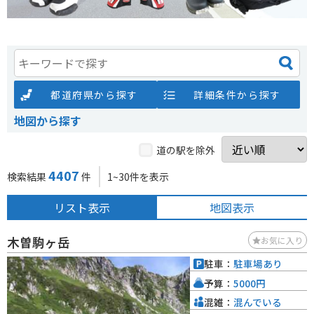
都道府県から探す
詳細条件から探す
地図から探す
道の駅を除外
4407
検索結果
件
1~30件を表示
リスト表示
地図表示
木曽駒ヶ岳
お気に入り
駐車：
駐車場あり
予算：
5000円
混雑：
混んでいる