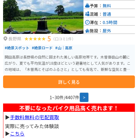
予算：
無料
混雑：
普通
滞在：
0.5時間
施設：
屋外
5
長野県
（口コミ1件）
#絶景スポット
#絶景ロード
#山｜高原
開田高原は長野県の自然に囲まれた美しい高原地帯です。木曽御岳山の麓に
広がり、夏でも平均気温が18度ほどという避暑地として人気があります。こ
の地域は、「木曽馬とそばのふるさと」としても有名で、新鮮な空気と豊か
な自然の中で四季折々の景色を眺めながら走行できるのが醍醐味です。 空気
詳しく見る
が澄んでいて天気が良ければ御嶽山が見えたり、飲食店やキャンプ場もある
ので観光地として十分楽しめます。また、地元で採れたそばを使用した料理
を堪能できる食事処もあります。8月下旬ぐらいになると蕎麦の花が一面に咲
1~30件/4407件
>
くのでそれを見にいくのもオススメです。
不要になったバイク用品高く売れます！
▶︎
手数料無料の宅配買取
実際に売ってみた体験談
▶︎
こちら