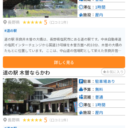
滞在：
1時間
施設：
屋内
5
長野県
（口コミ1件）
#道の駅
道の駅 奈良井木曽の大橋は、長野県塩尻市にある道の駅です。中央自動車道
の塩尻インターチェンジから国道19号線を木曽方面へ約10分、木曽の大橋の
たもとに位置しています。 ここは、中山道の宿場町として栄えた奈良井宿と
贄川宿の間に位置し、木曽路のほぼ中心にあります。周辺には、国の重要文
詳しく見る
化財に指定されている木曽の大橋や、江戸時代の宿場町の面影を残す奈良井
宿など、歴史を感じさせる観光スポットが多くあります。 道の駅には、地元
道の駅 木曽ならかわ
お気に入り
の特産品を販売する直売所やレストラン、観光案内所などがあり、ドライブ
の休憩スポットとして最適です。また、木曽の大橋を一望できる展望台もあ
駐車：
駐車場あり
り、雄大な景色を楽しむことができます。 バイクで訪れる場合、道の駅には
予算：
無料
広い駐車場が完備されているので安心です。ツーリングの休憩場所としては
もちろん、周辺の観光拠点としても利用できます。 地元の名産品としては、
混雑：
普通
木曽漆器や木曽節があります。木曽漆器は、美しい光沢と堅牢さが特徴で、
滞在：
1時間
お土産に最適です。木曽節は、木曽地方に伝わる民謡で、力強い歌声が魅力
施設：
屋内
です。道の駅で購入することができます。
5
長野県
（口コミ1件）