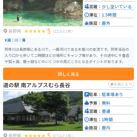
混雑：
少し空いている
滞在：
1.5時間
施設：
屋外
5
長野県
（口コミ1件）
#湖｜川｜滝
阿寺川は長野県にある川で、一級河川である木曽川の支流です。阿寺渓谷の
入り口から歩いて二時間ほどの場所にキャンプ場があり、その途中に千畳岩
や狐ヶ淵、狸ヶ淵などのいくつかの見どころとなるポイントがあります。
詳しく見る
道の駅 南アルプスむら長谷
お気に入り
駐車：
駐車場あり
予算：
無料
混雑：
普通
滞在：
1時間
施設：
屋内
5
長野県
（口コミ1件）