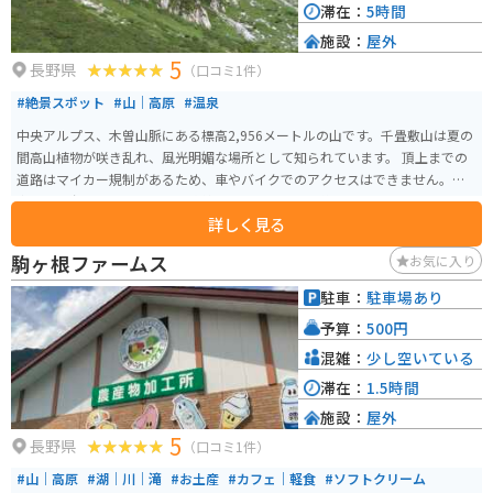
滞在：
5時間
施設：
屋外
5
長野県
（口コミ1件）
#絶景スポット
#山｜高原
#温泉
中央アルプス、木曽山脈にある標高2,956メートルの山です。千畳敷山は夏の
間高山植物が咲き乱れ、風光明媚な場所として知られています。 頂上までの
道路はマイカー規制があるため、車やバイクでのアクセスはできません。途
中の菅の台バスセンターから路線バスに乗り、その後ロープウェイで頂上ま
詳しく見る
で行く必要があります。
駒ヶ根ファームス
お気に入り
駐車：
駐車場あり
予算：
500円
混雑：
少し空いている
滞在：
1.5時間
施設：
屋外
5
長野県
（口コミ1件）
#山｜高原
#湖｜川｜滝
#お土産
#カフェ｜軽食
#ソフトクリーム