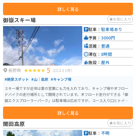
場からシャトルバスで向かう。バスを降りて歩くと、エネルギーが強いとさ
詳しく見る
れる「気場」があり、ベンチで瞑想や休息を楽しめる。アクセス路の国道152
号はワインディングが続く人気ツーリングルートだが、道幅が狭く落石注意
御嶽スキー場
お気に入り
の区間もあるため慎重な走行が必要。周辺では伊那名物のソースカツ丼やロ
ーメン、大鹿の塩などのグルメも楽しめる。
駐車：
駐車場あり
予算：
3000円
混雑：
普通
滞在：
8時間
施設：
屋外
5
長野県
（口コミ1件）
#絶景スポット
#山｜高原
#キャンプ場
スキー場ですが近年は夏の営業にも力を入れており、キャンプ場やオフロー
ドバイクの走行場所として開発されています。オフロード走行ができる「御
嶽エクスプローラーパーク」は駐車場は広めですが、コース入り口とトイレ
に近く便利なところは限定的です。コースは初心者から中級者まで楽しめま
詳しく見る
す。いわゆるハードエンデューロ的なセクションは少なめです。
開田高原
お気に入り
駐車：
不明