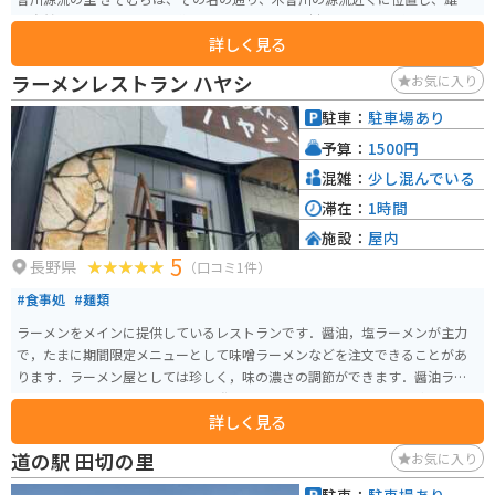
な自然に囲まれています。道の駅には、地元の食材をふんだんに使ったレス
詳しく見る
トランや、特産品を販売するショップがあり、観光客に人気です。新鮮な野
菜や果物、山菜、きのこなどが手に入り、お土産にも最適です。また、木工
ラーメンレストラン ハヤシ
お気に入り
品や陶芸品など、地元の工芸品を販売する店もあります。 バイクで訪れる場
合、道の駅から乗鞍スカイラインや御嶽スカイラインへのアクセスが良く、
駐車：
駐車場あり
ツーリングの拠点としてもおすすめです。周辺には、キャンプ場や温泉など
予算：
1500円
もあり、自然を満喫することができます。 木曽の名産品である「朴葉味噌」
や「五平餅」も、ぜひ道の駅で味わってみてください。朴葉味噌は、朴の葉
混雑：
少し混んでいる
の上で味噌と具材を焼いて食べる郷土料理で、ご飯のお供に最適です。五平
滞在：
1時間
餅は、ご飯をつぶして串に巻き付け、味噌だれを塗って焼いたもので、香ば
施設：
屋内
しい香りが食欲をそそります。 道の駅 木曽川源流の里 きそむらは、自然豊か
5
な環境の中で、地元の食や文化に触れることができる場所です。
長野県
（口コミ1件）
#食事処
#麺類
ラーメンをメインに提供しているレストランです．醤油，塩ラーメンが主力
で，たまに期間限定メニューとして味噌ラーメンなどを注文できることがあ
ります．ラーメン屋としては珍しく，味の濃さの調節ができます．醤油ラー
メンはとてもやさしい味わいで，誰でも食べられると思います．公式サイト
詳しく見る
ではないのですが，店主さんがInstagramをやっているので，リアルタイムに
近いお店の情報を得ることができます．
道の駅 田切の里
お気に入り