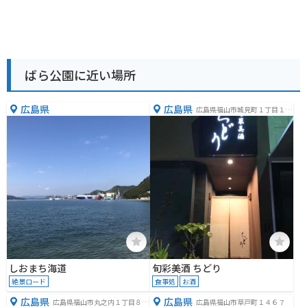
ばら公園に近い場所
広島県
広島県
広島県福山市城見町１丁目１
−３
しおまち海道
旬彩美酒 ちどり
絶景ロード
食事処
お酒
広島県
広島県
広島県福山市丸之内１丁目８
広島県福山市草戸町１４６７