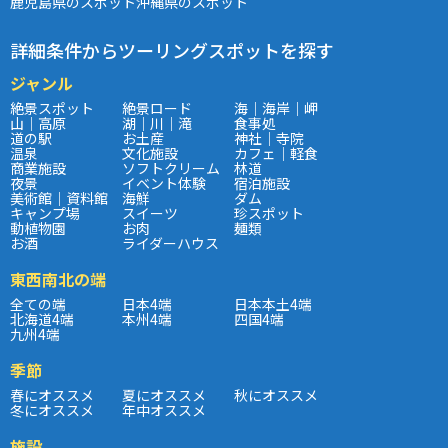
鹿児島県のスポット
沖縄県のスポット
詳細条件からツーリングスポットを探す
ジャンル
絶景スポット
絶景ロード
海｜海岸｜岬
山｜高原
湖｜川｜滝
食事処
道の駅
お土産
神社｜寺院
温泉
文化施設
カフェ｜軽食
商業施設
ソフトクリーム
林道
夜景
イベント体験
宿泊施設
美術館｜資料館
海鮮
ダム
キャンプ場
スイーツ
珍スポット
動植物園
お肉
麺類
お酒
ライダーハウス
東西南北の端
全ての端
日本4端
日本本土4端
北海道4端
本州4端
四国4端
九州4端
季節
春にオススメ
夏にオススメ
秋にオススメ
冬にオススメ
年中オススメ
施設