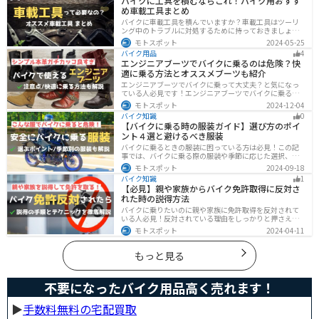
バイクに工具を積むならこれ！バイク用おすす
め車載工具まとめ
バイクに車載工具を積んでいますか？車載工具はツーリ
ング中のトラブルに対処するために持っておきましょ
う。車載工具でどんなことができるのか、どんな車載工
モトスポット
2024-05-25
具を持っておけばいいのかなど、バイク用車載工具につ
バイク用品
4
いて紹介します！
エンジニアブーツでバイクに乗るのは危険？快
適に乗る方法とオススメブーツも紹介
エンジニアブーツでバイクに乗って大丈夫？と気になっ
ている人必見です！エンジニアブーツでバイクに乗るメ
リットデメリット、おすすめのブーツまで徹底解説しま
モトスポット
2024-12-04
す。ファッション性が高く、バイクに乗っている時もそ
バイク知識
0
うじゃない時もかっこよくキメたい人にオススメです。
【バイクに乗る時の服装ガイド】選び方のポイ
ント４選と避けるべき服装
バイクに乗るときの服装に困っている方は必見！この記
事では、バイクに乗る際の服装や季節に応じた選択、避
けるべき服装について解説しています。実は、安全性だ
モトスポット
2024-09-18
けでなく、快適性も重要視することが大切です。この記
バイク知識
1
事を読めば、最適なバイクウェアを選ぶヒントが得られ
【必見】親や家族からバイク免許取得に反対さ
ます。
れた時の説得方法
バイクに乗りたいのに親や家族に免許取得を反対されて
いる人必見！反対されている理由をしっかりと押さえて
おけば相手に理解してもらえます。無闇に説得するので
モトスポット
2024-04-11
はなく、誠意を持って対応することが大切です。この記
事では理由や説得の手順、テクニックをまとめました。
もっと見る
不要になったバイク用品高く売れます！
▶︎
手数料無料の宅配買取