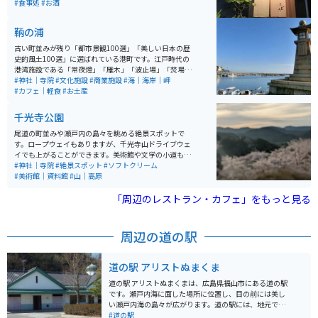
に負けず味もよし、お店の雰囲気もよしのお店です。
#食事処
#お酒
鞆の浦
古い町並みが残り「都市景観100選」「美しい日本の歴
史的風土100選」に選ばれている港町です。江戸時代の
港湾施設である「常夜燈」「雁木」「波止場」「焚場」
「船番所」が全て揃って残っているのは、全国でも鞆港
#神社｜寺院
#文化施設
#商業施設
#海｜海岸｜岬
のみです。映画『崖の上のポニョ』で、宮崎駿監督が構
#カフェ｜軽食
#お土産
想を練った地として有名になり、映画・テレビドラマ
等、映像作品のロケ地としても活用されています。
千光寺公園
尾道の町並みや瀬戸内の島々を眺める絶景スポットで
す。ロープウェイもありますが、千光寺山ドライブウェ
イでも上がることができます。美術館や文学の小道もあ
り、のんびりと散策を楽しむこともできます。散策のお
#神社｜寺院
#絶景スポット
#ソフトクリーム
供にみかんソフトクリームがおすすめです。桜の名所
#美術館｜資料館
#山｜高原
で、桜が満開の時期にはたくさんの観光客が訪れます。
眺めを邪魔するものは何も無く、開けた景色に心地よい
「周辺のレストラン・カフェ」をもっと見る
海風を全身に感じられます。桜の名所とは言いますが藤
棚と躑躅もとても見応えがあり、敷地内には尾道美術館
や保護猫ハウス等もあり見どころ満点です。
周辺の道の駅
道の駅 アリストぬまくま
道の駅 アリストぬまくまは、広島県福山市にある道の駅
です。瀬戸内海に面した場所に位置し、目の前には美し
い瀬戸内海の島々が広がります。道の駅には、地元でと
れた新鮮な魚介類や野菜を販売する直売所、瀬戸内海の
#道の駅