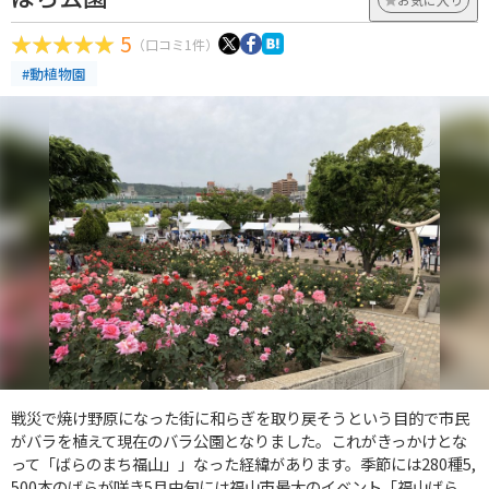
5
（口コミ1件）
#動植物園
戦災で焼け野原になった街に和らぎを取り戻そうという目的で市民
がバラを植えて現在のバラ公園となりました。これがきっかけとな
って「ばらのまち福山」」なった経緯があります。季節には280種5,
500本のばらが咲き5月中旬には福山市最大のイベント「福山ばら