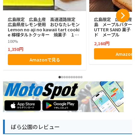
広島限定 広島土産 高速道路限定
広島限定 広島土産 HI
広島県産レモン使用 おひなたレモン
島 メープルバターサン
Lemon no aji no kawaii tart cooki
UTTER SAND 菓
e 檸檬タルトクッキー 焼菓子 １２
ド メープル
個
100%
2,160円
1,350円
Amazo
Amazonで見る
ばら公園のレビュー