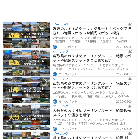
ツーリング
0
近畿のおすすめツーリングルート！バイクで行
きたい絶景スポットや観光スポット紹介
近畿のおすすめツーリングスポットをまとめました！
「滋賀県」「京都府」「大阪府」「兵庫県」「奈良県」
「和歌山」の各県の観光地紹介します。自然豊かな山々
モトスポット
2023-09-09
や湖、温泉地が点在し、四季折々の景色を楽しめるスポ
ツーリング
0
ットが多数あります。バイクで近畿にツーリングに行く
鳥取県のおすすめツーリングルート！絶景スポ
際は参考にしてください。
ットや観光スポットをまとめて紹介
鳥取県のおすすめツーリングルートをまとめました！
「東部」「西部」の2つのルート紹介します。砂丘や温泉
地、歴史ある城跡など魅力溢れるスポットが多数あるの
モトスポット
2023-04-12
で楽しめます。バイクで鳥取県にツーリングに行く際は
ツーリング
0
参考にしてください。
山梨県のおすすめツーリングルート！絶景スポ
ットや観光スポットをまとめて紹介
山梨県のおすすめツーリングルートをまとめました！
「北西部」「北東部」「南部（富士山周辺）」の3つのル
ート紹介します。富士山を中心に自然豊かな景色や食事
モトスポット
2023-03-24
を楽しめるスポットが多数あります。バイクで山梨県に
ツーリング
0
ツーリングに行く際は参考にしてください。
大分県のおすすめツーリングルート！絶景観光
スポットや温泉を紹介
大分県のおすすめツーリングルートをまとめました！
「北部」「中部」「南部」の3つのルート紹介します。阿
蘇の雄大な自然を満喫できるスポットや温泉を満喫する
モトスポット
2023-03-05
ツーリングができます。バイクで大分県にツーリングに
ツーリング
0
行く際は参考にしてください。
香川県のおすすめツーリングルート！絶景,観