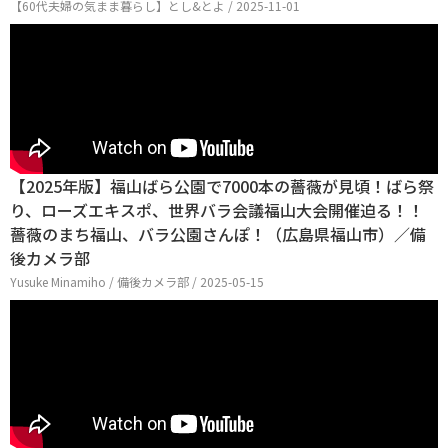
【60代夫婦の気まま暮らし】とし&とよ / 2025-11-01
【2025年版】福山ばら公園で7000本の薔薇が見頃！ばら祭
り、ローズエキスポ、世界バラ会議福山大会開催迫る！！
薔薇のまち福山、バラ公園さんぽ！（広島県福山市）／備
後カメラ部
Yusuke Minamiho / 備後カメラ部 / 2025-05-15