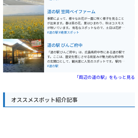
幸を堪能できるレストラン、そして瀬戸内海を一望でき
る展望風呂などがあります。 ツーリングで訪れる際は、
道の駅 笠岡ベイファーム
道の駅にバイクを停めて、瀬戸内海の景色を眺めながら
休憩するのがおすすめです。周辺には、しまなみ海道や
季節によって、様々なお花が一面に咲く様子を見ること
鞆の浦など、風光明媚な観光スポットも点在しており、
が出来ます。春は菜の花、夏はひまわり、秋はコスモス
ツーリングの拠点としても最適です。 名産品としては、
が咲いています。 有名なスポットなので、土日は花好き
沼隈みかんや、竹原の日本酒などが有名です。道の駅の
な人やカメラ好きな人がカメラを持って訪れるのをよく
#道の駅
#絶景スポット
直売所で購入することができます。
見かけます。道の駅の周辺に咲いていて、絶景を色んな
場所で楽しめます。 高台も用意されているので、上から
道の駅 びんご府中
の視点でも楽しむことが出来ます。スポットに行くまで
の道のりは、田舎道で、車通りは少ないです。
「道の駅 びんご府中」は、広島県府中市にある道の駅で
す。ここは、歴史を感じさせる街並みが魅力的な府中市
の玄関口として、観光客に人気のスポットです。 駅内に
は、地元の特産品を販売する物産館や、地元食材を使っ
#道の駅
た料理が楽しめるレストランがあります。特に、府中味
噌や、備後地域のブランド牛「備後府中焼き」は、ぜひ
「周辺の道の駅」をもっと見る
味わっていただきたい一品です。また、観光案内所も併
設されているので、府中観光の拠点としても便利です。
バイクで訪れる際は、道の駅に隣接する「府中市上下歴
史文化資料館」の駐車場が利用できます。ここは、江戸
オススメスポット紹介記事
時代の街並みを再現した資料館で、歴史好きにはたまら
ないスポットです。道の駅からは、歴史的な街並みを散
策したり、周辺の山々をツーリングしたりするのもおす
すめです。府中市は、自然豊かな場所なので、四季折々
の景色を楽しむことができます。