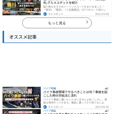
光,グルメスポットを紹介
香川県のおすすめツーリングルートをまとめました！
「東部」「西部」「小豆島周辺」の3つのルート紹介しま
す。自然豊かな山から海、絶品グルメを満喫するツーリ
モトスポット
2023-03-06
ングができます。バイクで香川県にツーリングに行く際
は参考にしてください。
もっと見る
オススメ記事
バイク知識
0
バイク事故現場でやるべきことは何？事故を起
こした時の対処法と流れ
バイクで事故に遭いたい人はいませんよね？しかし、事
故は突然やってきます。事故に遭ってから慌てないよう
に対処法を知っておきましょう。自分が加害者になった
モトスポット
2023-05-20
時、被害者になった時、それぞれどんな対応をすれば良
バイク用品
0
いのかまとめました。