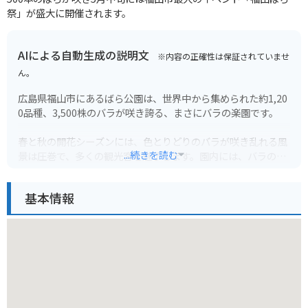
祭」が盛大に開催されます。
AIによる自動生成の説明文
※内容の正確性は保証されていませ
ん。
広島県福山市にあるばら公園は、世界中から集められた約1,20
0品種、3,500株のバラが咲き誇る、まさにバラの楽園です。
春と秋の開花シーズンには、色とりどりのバラが咲き乱れる風
...続きを読む
景は圧巻で、多くの観光客を魅了します。園内には、バラのア
ーチや噴水などがあり、写真撮影スポットとしても人気です。
バラの香りに包まれながら、園内をゆっくり散策するのがおす
基本情報
すめです。
バイクで行く場合は、公園の近くに無料の駐輪場があるので安
心です。周辺には、飲食店やお土産屋さんも充実しているの
で、観光の拠点にも最適です。