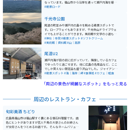
なっています。福山市から沿岸を通って瀬戸内海を堪能
できます。福山駅～戸崎港（尾道市）の33.7kmとなって
#絶景ロード
います。バイクだけでなく自転車でもゆったりとした海
の景色を楽しめます。
千光寺公園
尾道の町並みや瀬戸内の島々を眺める絶景スポットで
す。ロープウェイもありますが、千光寺山ドライブウェ
イでも上がることができます。美術館や文学の小道もあ
り、のんびりと散策を楽しむこともできます。散策のお
#神社｜寺院
#絶景スポット
#ソフトクリーム
供にみかんソフトクリームがおすすめです。桜の名所
#美術館｜資料館
#山｜高原
で、桜が満開の時期にはたくさんの観光客が訪れます。
眺めを邪魔するものは何も無く、開けた景色に心地よい
尾道U2
海風を全身に感じられます。桜の名所とは言いますが藤
棚と躑躅もとても見応えがあり、敷地内には尾道美術館
瀬戸内海が目の前に広がっていて、隣接しているカフェ
や保護猫ハウス等もあり見どころ満点です。
でゆったりと過ごせます。 他に広島の名産品など、ここ
でしか買えない限定品も盛り沢山でした。 ジャイアント
のレンタサイクルもありますので、そのまましまなみ街
#絶景スポット
#海｜海岸｜岬
#食事処
#カフェ｜軽食
道を目指して、サイクリングも出来ちゃいます。
「周辺の景色が綺麗なスポット」をもっと見る
周辺のレストラン・カフェ
旬彩美酒 ちどり
広島県福山市は福山駅すぐ裏にある懐石料理屋です。 店
名にヒントがありますが芸人千鳥の大悟さんのお姉さん
が女将さんをつとめるお店です。 そんなネームバリュー