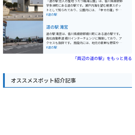
「道の駅 恋人の聖地 うたづ臨海公園」は、香川県綾歌郡
海の海の幸を使った料理を提供するレストランや、香川
宇多津町にある道の駅です。瀬戸内海を望む絶景スポッ
県の名産品であるうどん、オリーブオイル、和三盆など
トとして知られており、公園内には、「幸せの鐘」や
を販売する売店もあります。 瀬戸大橋をバックに記念撮
「恋人の聖地」のモニュメントなどがあります。 ドライ
#道の駅
影をするのはもちろん、瀬戸内海の美しい景色を眺めな
ブコースとしても人気があり、特にバイクで訪れる人も
がらゆっくりと過ごすのもおすすめです。
多く見られます。道の駅には、地元の特産品を販売する
道の駅 滝宮
ショップやレストランがあり、香川の味覚を楽しむこと
ができます。おすすめは、新鮮な海の幸を使った海鮮丼
道の駅 滝宮は、香川県綾歌郡綾川町にある道の駅です。
や、讃岐うどん、骨付鳥などです。 また、近くには「四
高松自動車道 綾川インターチェンジに隣接しており、ア
国水族館」や「NEWレオマワールド」などのテーマパー
クセスも抜群です。 施設内には、地元の新鮮な野菜や果
クもあり、家族連れで楽しむこともできます。
物を販売する農産物直売所や、香川県の名産品であるう
#道の駅
どん店があります。 また、ベーカリーやカフェもあり、
休憩に最適です。 周辺には、日本最大の古墳である「石
「周辺の道の駅」をもっと見る
舞台古墳」や、紫雲山の中腹に位置する「滝宮天満宮」
などの観光スポットがあります。 バイクで訪れる場合、
駐車場も広く、休憩スペースもあるのでおすすめです。
道の駅 滝宮は、観光の拠点としても、ドライブの休憩場
オススメスポット紹介記事
所としても利用しやすい施設です。