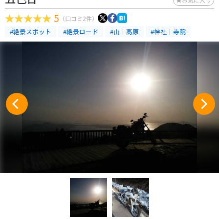
5
（口コミ2件）
#絶景スポット
#絶景ロード
#山｜高原
#神社｜寺院