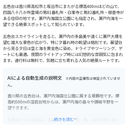
五色台は香川県高松市と坂出市にまたがる標高400mほどの山で、
四国八十八か所霊場の第81番札所・白峯寺と第82番札所・根香寺が
ある信仰の地です。瀬戸内海国立公園にも指定され、瀬戸内海を一
望できる絶景スポットとして知られています。
五色台スカイラインを走ると、瀬戸内の多島美や遠くに瀬戸大橋を
望む雄大な景色が広がり、特に夕暮れ時の眺望は格別です。展望台
から見る夕日は空と海を黄金色に染め、ドライブやツーリング、デ
ートにも最適。夜間のライトアップ時には幻想的な雰囲気に包まれ
ます。通行料は無料で、気軽に立ち寄れる人気の絶景ルートです。
AIによる自動生成の説明文
※内容の正確性は保証されていませ
ん。
香川県の五色台は、瀬戸内海国立公園に属する景勝地です。標
高約500mの溶岩台地からは、瀬戸内海の島々や讃岐平野を一
望できます。
...続きを読む
五色台という名前は、岩肌が赤、青、黄、黒、白の五色に変化
して見えることから名付けられました。特に、夕陽に照らされ