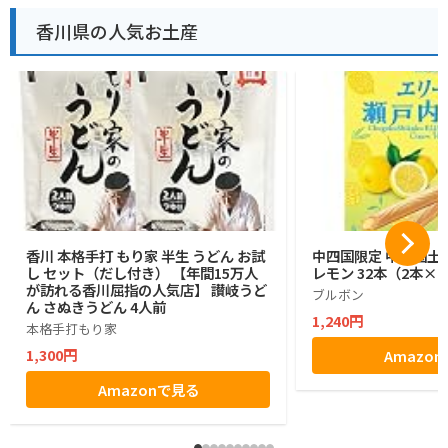
香川県の人気お土産
香川 本格手打 もり家 半生 うどん お試
中四国限定 中四国土
し セット（だし付き） 【年間15万人
レモン 32本（2本×1
が訪れる香川屈指の人気店】 讃岐うど
ブルボン
ん さぬきうどん 4人前
1,240円
本格手打もり家
1,300円
Amazo
Amazonで見る