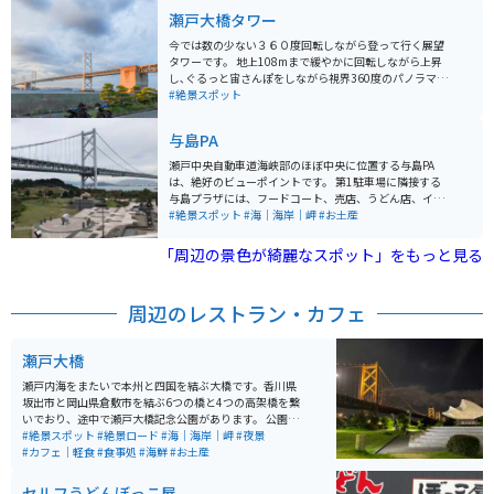
瀬戸大橋タワー
今では数の少ない３６０度回転しながら登って行く展望
タワーです。 地上108mまで緩やかに回転しながら上昇
し､ぐるっと宙さんぽをしながら視界360度のパノラマが
楽しめます。 瀬戸内海と瀬戸大橋が一望出来て絶景が楽
#絶景スポット
しめます。大人８００円、小人５００円です。
与島PA
瀬戸中央自動車道海峡部のほぼ中央に位置する与島PA
は、絶好のビューポイントです。 第1駐車場に隣接する
与島プラザには、フードコート、売店、うどん店、イン
フォメーションなどがあります。 また、与島プラザの展
#絶景スポット
#海｜海岸｜岬
#お土産
望台からは、多くの島々や行き交う大小さまざまな船舶
をパノラマで展望できます。南側にある園地には、藤棚
「周辺の景色が綺麗なスポット」をもっと見る
や日時計など見どころがいっぱいです。 駐車場がとても
広く、軽い食事や休憩にもちょうど良いです。
周辺のレストラン・カフェ
瀬戸大橋
瀬戸内海をまたいで本州と四国を結ぶ大橋です。香川県
坂出市と岡山県倉敷市を結ぶ6つの橋と4つの高架橋を繋
いでおり、途中で瀬戸大橋記念公園があります。 公園内
には回転展望台「瀬戸大橋タワー」があります。全長9,3
#絶景スポット
#絶景ロード
#海｜海岸｜岬
#夜景
68mで、鉄道と道路の併用橋としては世界最長を誇りま
#カフェ｜軽食
#食事処
#海鮮
#お土産
す。
セルフうどんぼっこ屋