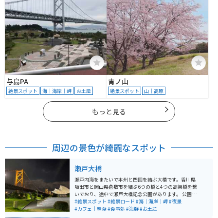
与島PA
青ノ山
絶景スポット
海｜海岸｜岬
お土産
絶景スポット
山｜高原
もっと見る
周辺の景色が綺麗なスポット
瀬戸大橋
瀬戸内海をまたいで本州と四国を結ぶ大橋です。香川県
坂出市と岡山県倉敷市を結ぶ6つの橋と4つの高架橋を繋
いでおり、途中で瀬戸大橋記念公園があります。 公園内
には回転展望台「瀬戸大橋タワー」があります。全長9,3
#絶景スポット
#絶景ロード
#海｜海岸｜岬
#夜景
68mで、鉄道と道路の併用橋としては世界最長を誇りま
#カフェ｜軽食
#食事処
#海鮮
#お土産
す。