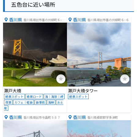
五色台に近い場所
香川県
香川県
香川県坂出市番の州緑町６−１
香川県坂出市番の州緑町６−６
３
瀬戸大橋
瀬戸大橋タワー
絶景スポット
絶景ロード
海｜海岸｜岬
絶景スポット
夜景
カフェ｜軽食
食事処
海鮮
お土
産
香川県
香川県
香川県坂出市与島町５８７
香川県綾歌郡宇多津町