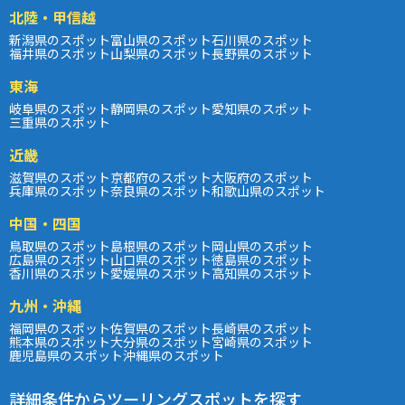
北陸・甲信越
新潟県のスポット
富山県のスポット
石川県のスポット
福井県のスポット
山梨県のスポット
長野県のスポット
東海
岐阜県のスポット
静岡県のスポット
愛知県のスポット
三重県のスポット
近畿
滋賀県のスポット
京都府のスポット
大阪府のスポット
兵庫県のスポット
奈良県のスポット
和歌山県のスポット
中国・四国
鳥取県のスポット
島根県のスポット
岡山県のスポット
広島県のスポット
山口県のスポット
徳島県のスポット
香川県のスポット
愛媛県のスポット
高知県のスポット
九州・沖縄
福岡県のスポット
佐賀県のスポット
長崎県のスポット
熊本県のスポット
大分県のスポット
宮崎県のスポット
鹿児島県のスポット
沖縄県のスポット
詳細条件からツーリングスポットを探す