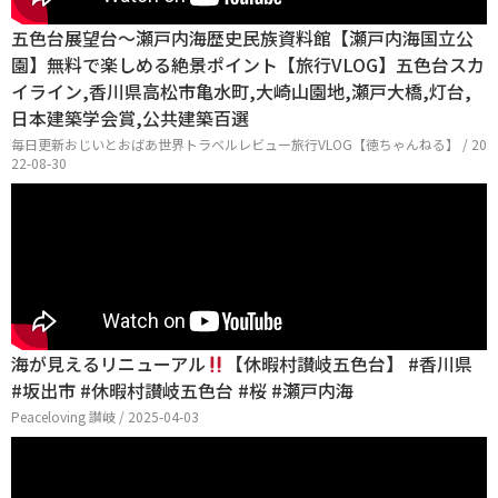
五色台展望台〜瀬戸内海歴史民族資料館【瀬戸内海国立公
園】無料で楽しめる絶景ポイント【旅行VLOG】五色台スカ
イライン,香川県高松市亀水町,大崎山園地,瀬戸大橋,灯台,
日本建築学会賞,公共建築百選
毎日更新おじいとおばあ世界トラベルレビュー旅行VLOG【徳ちゃんねる】 / 20
22-08-30
海が見えるリニューアル
【休暇村讃岐五色台】 #香川県
#坂出市 #休暇村讃岐五色台 #桜 #瀬戸内海
Peaceloving 讃岐 / 2025-04-03