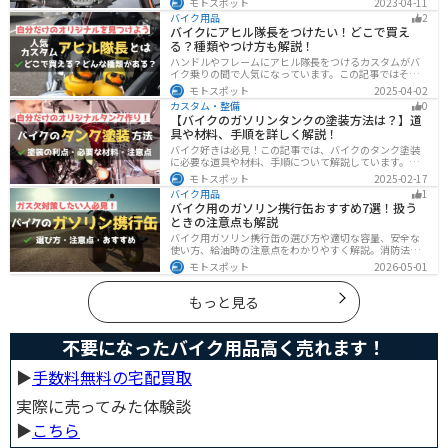
モトスポット
2023-04-11
あなたもワンランク上のバイク選びができるようになり
バイク用品
2
ます！
バイクにアヒル隊長をつけたい！どこで買え
る？種類やつけ方も解説！
ハンドルやフレームにアヒル隊長をつけるカスタムがバ
イク乗りの間で人気になっています。この記事ではそん
なアヒル隊長について、どこで買えるのかどんな種類が
モトスポット
2025-04-02
あるのか、バイクに付ける際の注意点などまとめまし
カスタム・整備
0
た。アヒル隊長でオリジナルカスタムをしたい人は参考
【バイクのガソリンタンクの塗装方法は？】道
にしてください。
具や材料、手順を詳しく解説！
バイク好きは必見！この記事では、バイクのタンク塗装
に必要な道具や材料、手順について解説しています。実
はバイクのタンクを塗装すると、傷や錆を修復でき、タ
モトスポット
2025-02-17
ンクの長持ちにつながります。この記事を読めば、自分
バイク用品
1
でバイクのタンクを塗装する方法がわかるでしょう。
バイク用のガソリン携行缶おすすめ7選！扱う
ときの注意点も解説
バイク用ガソリン携行缶の選び方や適切な容量、安全な
使い方、給油時の注意点をわかりやすく解説。消防法適
合品の見分け方や保管・圧力調整のコツ、スタンドでの
モトスポット
2026-05-01
給油ルールまで網羅し、ツーリング時のガス欠対策をサ
ポート。SOTOやKIJIMAなどおすすめ携行缶も紹介しま
す。
もっと見る
不要になったバイク用品高く売れます！
▶︎
手数料無料の宅配買取
実際に売ってみた体験談
▶︎
こちら