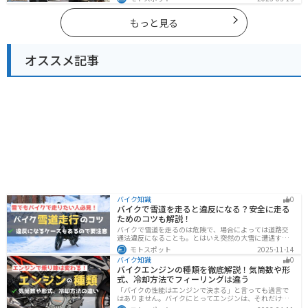
ツーリングができます。バイクで宮城県にツーリングに
行く際は参考にしてください。
もっと見る
オススメ記事
バイク知識
0
バイクで雪道を走ると違反になる？安全に走る
ためのコツも解説！
バイクで雪道を走るのは危険で、場合によっては道路交
通法違反になることも。とはいえ突然の大雪に遭遇する
こともあります。この記事では、雪道で転倒しないため
モトスポット
2025-11-14
の走り方のコツや滑り止め対策、雪道に強いバイクの特
バイク知識
0
徴まで詳しく解説します。
バイクエンジンの種類を徹底解説！気筒数や形
式、冷却方法でフィーリングは違う
「バイクの性能はエンジンで決まる」と言っても過言で
はありません。バイクにとってエンジンは、それだけ重
要なパーツなんです。エンジンの種類と特徴を知れば、