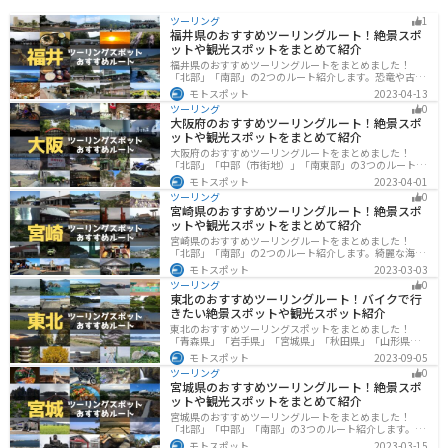
ツーリング
1
福井県のおすすめツーリングルート！絶景スポ
ットや観光スポットをまとめて紹介
福井県のおすすめツーリングルートをまとめました！
「北部」「南部」の2つのルート紹介します。恐竜や古代
遺跡、温泉地など魅力に溢れるスポットが多数ありま
モトスポット
2023-04-13
す。バイクで福井県にツーリングに行く際は参考にして
ツーリング
0
ください。
大阪府のおすすめツーリングルート！絶景スポ
ットや観光スポットをまとめて紹介
大阪府のおすすめツーリングルートをまとめました！
「北部」「中部（市街地）」「南東部」の3つのルート紹
介します。歴史と近代が融合した魅力的なエリアで様々
モトスポット
2023-04-01
な楽しみ方ができます。バイクで大阪府にツーリングに
ツーリング
0
行く際は参考にしてください。
宮崎県のおすすめツーリングルート！絶景スポ
ットや観光スポットをまとめて紹介
宮崎県のおすすめツーリングルートをまとめました！
「北部」「南部」の2つのルート紹介します。綺麗な海岸
線が特徴的な海・自然豊かな山・趣のある神社を満喫す
モトスポット
2023-03-03
るツーリングができます。バイクで宮崎県にツーリング
ツーリング
0
に行く際は参考にしてください。
東北のおすすめツーリングルート！バイクで行
きたい絶景スポットや観光スポット紹介
東北のおすすめツーリングスポットをまとめました！
「青森県」「岩手県」「宮城県」「秋田県」「山形県」
「福島県」の各県の観光地紹介します。自然豊かな山々
モトスポット
2023-09-05
や湖、温泉地が点在し、四季折々の景色を楽しめるスポ
ツーリング
0
ットが多数あります。バイクで東北にツーリングに行く
宮城県のおすすめツーリングルート！絶景スポ
際は参考にしてください。
ットや観光スポットをまとめて紹介
宮城県のおすすめツーリングルートをまとめました！
「北部」「中部」「南部」の3つのルート紹介します。キ
ツネ村や広大な山や滝、湖などを歴史や自然を満喫する
モトスポット
2023-03-15