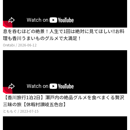
息を呑むほどの絶景！人生で1回は絶対に見てほしい‼お料
理も香川うまいものグルメで大満足！
Oretabi / 2026-06-12
【香川旅行1泊2日】瀬戸内の絶品グルメを食べまくる贅沢
三昧の旅【休暇村讃岐五色台】
とももぐ / 2023-07-15