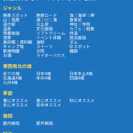
ジャンル
絶景スポット
絶景ロード
海｜海岸｜岬
山｜高原
湖｜川｜滝
食事処
道の駅
お土産
神社｜寺院
温泉
文化施設
カフェ｜軽食
商業施設
ソフトクリーム
林道
夜景
イベント体験
宿泊施設
美術館｜資料館
海鮮
ダム
キャンプ場
スイーツ
珍スポット
動植物園
お肉
麺類
お酒
ライダーハウス
東西南北の端
全ての端
日本4端
日本本土4端
北海道4端
本州4端
四国4端
九州4端
季節
春にオススメ
夏にオススメ
秋にオススメ
冬にオススメ
年中オススメ
施設
屋内施設
屋外施設