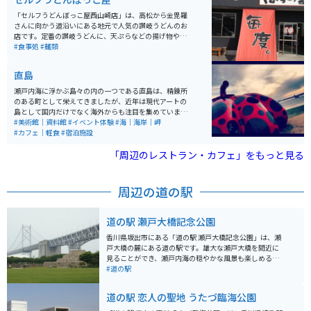
「セルフうどんぼっこ屋西山崎店」は、高松から金毘羅
さんに向かう道沿いにある地元で人気の讃岐うどんのお
店です。定番の讃岐うどんに、天ぷらなどの揚げ物やお
でんなどのサイドメニューも充実しています。 お値段も
#食事処
#麺類
某有名チェーン店よりリーズナブルで、うどんに厚揚げ
をトッピング、天ぷら類3品で600円ほとで食べられま
直島
す。味も抜群です。
瀬戸内海に浮かぶ島々の内の一つである直島は、精錬所
のある町として栄えてきましたが、近年は現代アートの
島として国内だけでなく海外からも注目を集めていま
す。小さな島ですが、島のいたる所に芸術作品や美術館
#美術館｜資料館
#イベント体験
#海｜海岸｜岬
が点在する個性的な島です。又直島にはアート以外にも
#カフェ｜軽食
#宿泊施設
自然や歴史にふれられる観光スポットもあります。
「周辺のレストラン・カフェ」をもっと見る
周辺の道の駅
道の駅 瀬戸大橋記念公園
香川県坂出市にある「道の駅 瀬戸大橋記念公園」は、瀬
戸大橋の麓にある道の駅です。雄大な瀬戸大橋を間近に
見ることができ、瀬戸内海の穏やかな風景も楽しめる絶
好のロケーションです。 園内には、瀬戸大橋の歴史や構
#道の駅
造を学べる「瀬戸大橋記念館」や、瀬戸内海の島々を一
望できる展望台、遊具広場などがあり、子供から大人ま
道の駅 恋人の聖地 うたづ臨海公園
で楽しめます。 バイクで行く場合は、道の駅に隣接する
駐車場にバイク専用の駐輪スペースがあります。 瀬戸内